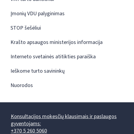
Įmonių VDU palyginimas
STOP šešėliui
Krašto apsaugos ministerijos informacija
Interneto svetainės atitikties paraiška
Ieškome turto savininkų
Nuorodos
Konsultacijos mokesčių klausimais ir paslaugos
gyventojams:
+370 5 260 5060