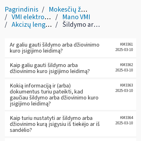
Pagrindinis
Mokesčių žinynas
VMI elektroninės sistemos
Mano VMI
Akcizų lengvatos
Šildymo arba džiovinimo kuro įsigijimo leidimas
Ar galiu gauti šildymo arba džiovinimo
KM3361
kuro įsigijimo leidimą?
2025-03-10
Kaip galiu gauti šildymo arba
KM3362
džiovinimo kuro įsigijimo leidimą?
2025-03-10
Kokią informaciją ir (arba)
KM3363
dokumentus turiu pateikti, kad
2025-03-10
gaučiau šildymo arba džiovinimo kuro
įsigijimo leidimą?
Kaip turiu nustatyti ar šildymo arba
KM3364
džiovinimo kurą įsigysiu iš tiekėjo ar iš
2025-03-10
sandėlio?