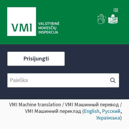
Prisijungti
VMI Machine translation / VMI Машинный перевод /
VMI Машинний переклад (
English
,
Русский
,
Українська
)