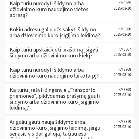
Kaip turiu nurodyti šildymo arba
KM3365
džiovinimo kuro naudojimo vietos
2025-03-10
adresą?
Kokiu adresu galiu užsisakyti šildymo
KM3366
arba džiovinimo kuro įsigijimo leidimą?
2025-03-10
Kaip turiu apskaičiuoti prašomą įsigyti
KM3367
šildymo arba džiovinimo kuro kiekį?
2025-03-10
Kaip turiu nurodyti šildymo arba
KM3368
džiovinimo kuro naudojimo laikotarpį?
2025-03-10
Ką turiu įrašyti žingsnyje „Transporto
KM3369
priemonės“, pildydamas prašymą gauti
2025-03-10
šildymo arba džiovinimo kuro įsigijimo
leidimą?
Ar galiu gauti naują šildymo arba
KM3370
džiovinimo kuro įsigijimo leidimą, jeigu
2025-03-10
senasis vis dar galioja, tačiau esu