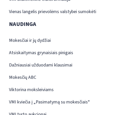
Vienas langelis prievolėms valstybei sumokėti
NAUDINGA
Mokesčiai ir jų dydžiai
Atsiskaitymas grynaisiais pinigais
Dažniausiai užduodami klausimai
Mokesčių ABC
Viktorina moksleiviams
VMI kviečia į „Pasimatymą su mokesčiais“
VMI turto aukcionai