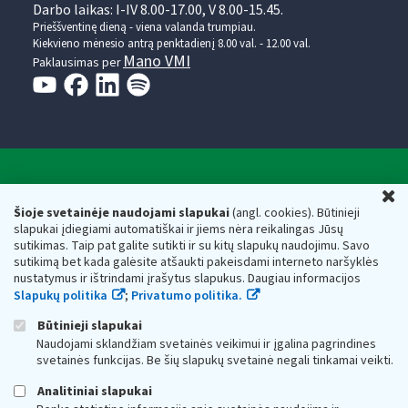
Darbo laikas: I-IV 8.00-17.00, V 8.00-15.45.
Prieššventinę dieną - viena valanda trumpiau.
Kiekvieno mėnesio antrą penktadienį 8.00 val. - 12.00 val.
Mano VMI
Paklausimas per
Valstybinė mokesčių inspekcija prie Lietuvos
U
Respublikos finansų ministerijos
Šioje svetainėje naudojami slapukai
(angl. cookies). Būtinieji
slapukai įdiegiami automatiškai ir jiems nėra reikalingas Jūsų
Biudžetinė įstaiga. Juridinio asmens kodas — 188659752,
sutikimas. Taip pat galite sutikti ir su kitų slapukų naudojimu. Savo
adresas: Vasario 16-osios g. 14, 01107 Vilnius, Lietuva, el.paštas:
sutikimą bet kada galėsite atšaukti pakeisdami interneto naršyklės
vmi@vmi.lt
, E. pristatymo dėžutės adresas 188659752
nustatymus ir ištrindami įrašytus slapukus. Daugiau informacijos
Duomenys apie Valstybinę mokesčių inspekciją prie Lietuvos
Slapukų politika
;
Privatumo politika.
Respublikos finansų ministerijos kaupiami ir saugomi Juridinių
asmenų registre
Būtinieji slapukai
Naudojami sklandžiam svetainės veikimui ir įgalina pagrindines
svetainės funkcijas. Be šių slapukų svetainė negali tinkamai veikti.
Analitiniai slapukai