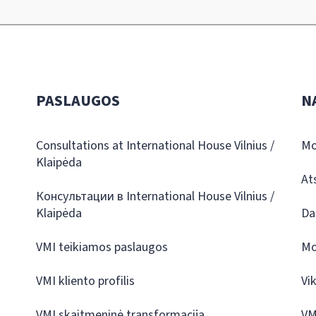
PASLAUGOS
N
Consultations at International House Vilnius /
Mo
Klaipėda
At
Консультации в International House Vilnius /
Klaipėda
Da
VMI teikiamos paslaugos
Mo
VMI kliento profilis
Vi
VMI skaitmeninė transformacija
VM