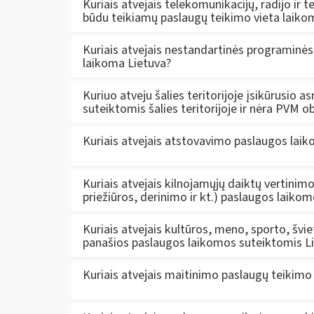
Kuriais atvejais telekomunikacijų, radijo ir t
būdu teikiamų paslaugų teikimo vieta laiko
Kuriais atvejais nestandartinės programinės
laikoma Lietuva?
Kuriuo atveju šalies teritorijoje įsikūrusi
suteiktomis šalies teritorijoje ir nėra PVM o
Kuriais atvejais atstovavimo paslaugos lai
Kuriais atvejais kilnojamųjų daiktų vertinim
priežiūros, derinimo ir kt.) paslaugos laiko
Kuriais atvejais kultūros, meno, sporto, šv
panašios paslaugos laikomos suteiktomis L
Kuriais atvejais maitinimo paslaugų teikimo