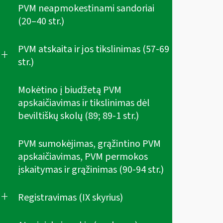
PVM neapmokestinami sandoriai
(20–40 str.)
PVM atskaita ir jos tikslinimas (57-69
+
str.)
Mokėtino į biudžetą PVM
apskaičiavimas ir tikslinimas dėl
beviltiškų skolų (89; 89-1 str.)
PVM sumokėjimas, grąžintino PVM
apskaičiavimas, PVM permokos
įskaitymas ir grąžinimas (90-94 str.)
+
Registravimas (IX skyrius)