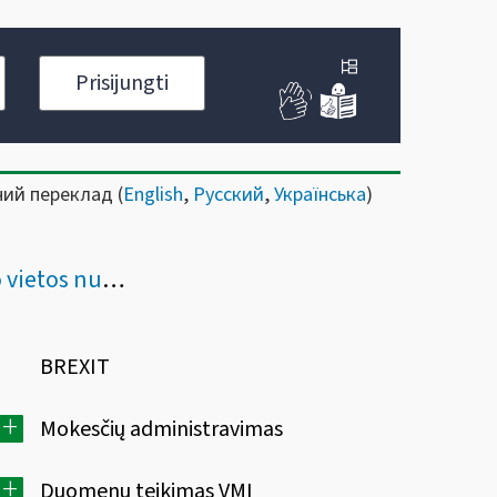
Prisijungti
ний переклад (
English
,
Русский
,
Українська
)
os nustatymas
BREXIT
+
Mokesčių administravimas
+
Duomenų teikimas VMI