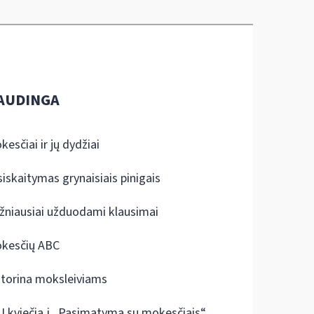
AUDINGA
kesčiai ir jų dydžiai
siskaitymas grynaisiais pinigais
žniausiai užduodami klausimai
kesčių ABC
ktorina moksleiviams
I kviečia į „Pasimatymą su mokesčiais“