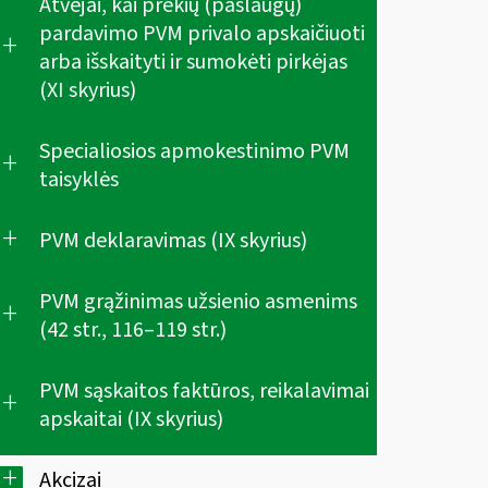
Atvejai, kai prekių (paslaugų)
pardavimo PVM privalo apskaičiuoti
+
arba išskaityti ir sumokėti pirkėjas
(XI skyrius)
Specialiosios apmokestinimo PVM
+
taisyklės
+
PVM deklaravimas (IX skyrius)
PVM grąžinimas užsienio asmenims
+
(42 str., 116–119 str.)
PVM sąskaitos faktūros, reikalavimai
+
apskaitai (IX skyrius)
+
Akcizai