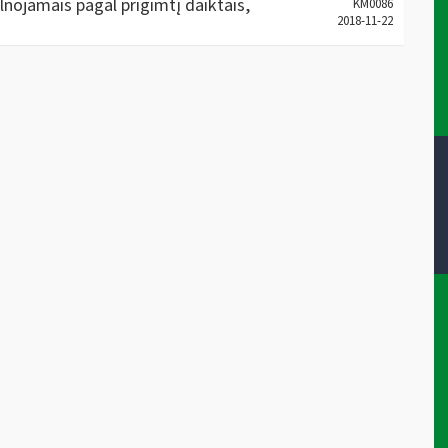
ilnojamais pagal prigimtį daiktais,
KM0086
2018-11-22