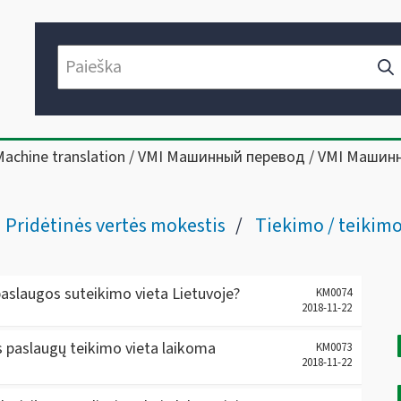
Machine translation / VMI Машинный перевод / VMI Машин
Pridėtinės vertės mokestis
Tiekimo / teikimo viet
aslaugos suteikimo vieta Lietuvoje?
KM0074
2018-11-22
s paslaugų teikimo vieta laikoma
KM0073
2018-11-22