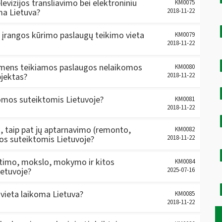
elevizijos transliavimo bei elektroniniu
KM0075
ma Lietuva?
2018-11-22
 įrangos kūrimo paslaugų teikimo vieta
KM0079
2018-11-22
o asmens teikiamos paslaugos nelaikomos
KM0080
bjektas?
2018-11-22
komos suteiktomis Lietuvoje?
KM0081
2018-11-22
o, taip pat jų aptarnavimo (remonto,
KM0082
mos suteiktomis Lietuvoje?
2018-11-22
ietimo, mokslo, mokymo ir kitos
KM0084
ietuvoje?
2025-07-16
 vieta laikoma Lietuva?
KM0085
2018-11-22