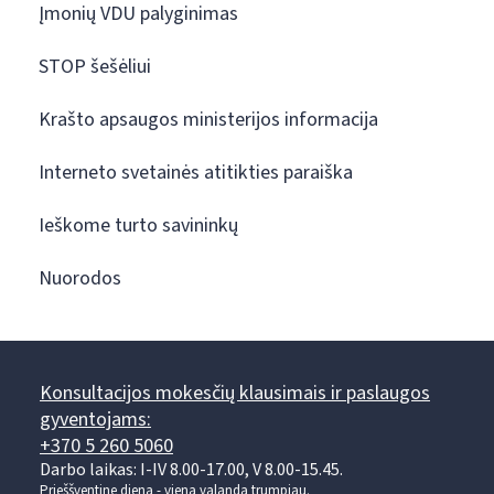
Įmonių VDU palyginimas
STOP šešėliui
Krašto apsaugos ministerijos informacija
Interneto svetainės atitikties paraiška
Ieškome turto savininkų
Nuorodos
Konsultacijos mokesčių klausimais ir paslaugos
gyventojams:
+370 5 260 5060
Darbo laikas: I-IV 8.00-17.00, V 8.00-15.45.
Prieššventinę dieną - viena valanda trumpiau.