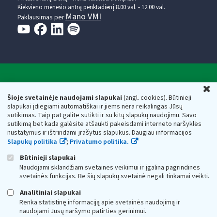
Kiekvieno mėnesio antrą penktadienį 8.00 val. - 12.00 val.
Mano VMI
Paklausimas per
Valstybinė mokesčių inspekcija prie Lietuvos
U
Respublikos finansų ministerijos
Šioje svetainėje naudojami slapukai
(angl. cookies). Būtinieji
slapukai įdiegiami automatiškai ir jiems nėra reikalingas Jūsų
Biudžetinė įstaiga. Juridinio asmens kodas — 188659752,
sutikimas. Taip pat galite sutikti ir su kitų slapukų naudojimu. Savo
adresas: Vasario 16-osios g. 14, 01107 Vilnius, Lietuva, el.paštas:
sutikimą bet kada galėsite atšaukti pakeisdami interneto naršyklės
vmi@vmi.lt
, E. pristatymo dėžutės adresas 188659752
nustatymus ir ištrindami įrašytus slapukus. Daugiau informacijos
Duomenys apie Valstybinę mokesčių inspekciją prie Lietuvos
Slapukų politika
;
Privatumo politika.
Respublikos finansų ministerijos kaupiami ir saugomi Juridinių
asmenų registre
Būtinieji slapukai
Naudojami sklandžiam svetainės veikimui ir įgalina pagrindines
svetainės funkcijas. Be šių slapukų svetainė negali tinkamai veikti.
Analitiniai slapukai
Renka statistinę informaciją apie svetainės naudojimą ir
naudojami Jūsų naršymo patirties gerinimui.