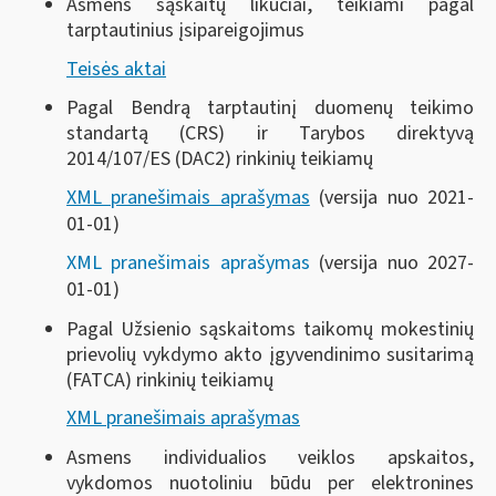
Asmens sąskaitų likučiai, teikiami pagal
tarptautinius įsipareigojimus
Teisės aktai
Pagal Bendrą tarptautinį duomenų teikimo
standartą (CRS) ir Tarybos direktyvą
2014/107/ES (DAC2) rinkinių teikiamų
XML pranešimais aprašymas
(versija nuo 2021-
01-01)
XML pranešimais aprašymas
(versija nuo 2027-
01-01)
Pagal Užsienio sąskaitoms taikomų mokestinių
prievolių vykdymo akto įgyvendinimo susitarimą
(FATCA) rinkinių teikiamų
XML pranešimais aprašymas
Asmens individualios veiklos apskaitos,
vykdomos nuotoliniu būdu per elektronines