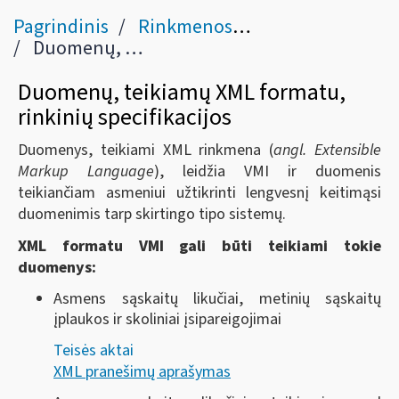
Pagrindinis
Rinkmenos / Atviri duomenys
Duomenų, teikiamų XML formatu, rinkinių specifikacijos
Duomenų, teikiamų XML formatu,
rinkinių specifikacijos
Duomenys, teikiami XML rinkmena (
angl. Extensible
Markup Language
), leidžia VMI ir duomenis
teikiančiam asmeniui užtikrinti lengvesnį keitimąsi
duomenimis tarp skirtingo tipo sistemų.
XML formatu VMI gali būti teikiami tokie
duomenys:
Asmens sąskaitų likučiai, metinių sąskaitų
įplaukos ir skoliniai įsipareigojimai
Teisės aktai
XML pranešimų aprašymas