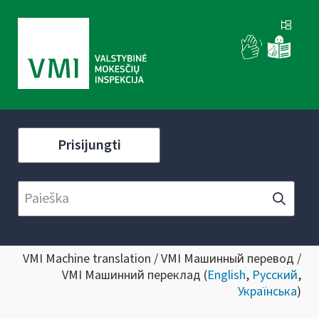
Prisijungti
VMI Machine translation / VMI Машинный перевод /
VMI Машинний переклад (
English
,
Русский
,
Українська
)