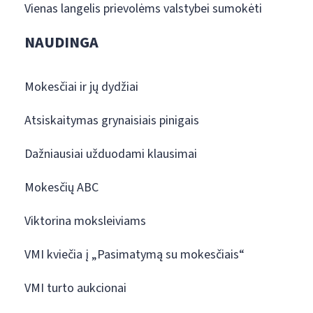
Vienas langelis prievolėms valstybei sumokėti
NAUDINGA
Mokesčiai ir jų dydžiai
Atsiskaitymas grynaisiais pinigais
Dažniausiai užduodami klausimai
Mokesčių ABC
Viktorina moksleiviams
VMI kviečia į „Pasimatymą su mokesčiais“
VMI turto aukcionai