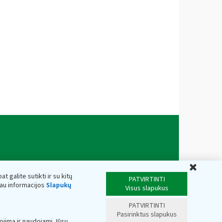
Uždar
t galite sutikti ir su kitų
PATVIRTINTI
iau informacijos
Slapukų
Visus slapukus
PATVIRTINTI
Pasirinktus slapukus
ojimą ir naudojami Jūsų