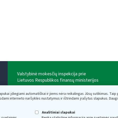
Valstybinė mokesčių inspekcija prie
Lietuvos Respublikos finansų ministerijos
Biudžetinė įstaiga. Juridinio asmens kodas — 188659752,
adresas: Vasario 16-osios g. 14, 01107 Vilnius, Lietuva,
lapukai įdiegiami automatiškai ir jiems nėra reikalingas Jūsų sutikimas. Taip pa
el.paštas:
vmi@vmi.lt
, E. pristatymo dėžutės adresas
sdami interneto naršyklės nustatymus ir ištrindami įrašytus slapukus. Daug
188659752
Duomenys apie Valstybinę mokesčių inspekciją prie
Lietuvos Respublikos finansų ministerijos kaupiami ir
Analitiniai slapukai
saugomi Juridinių asmenų registre
s svetainės
Renka statistinę informaciją apie svetainės naud