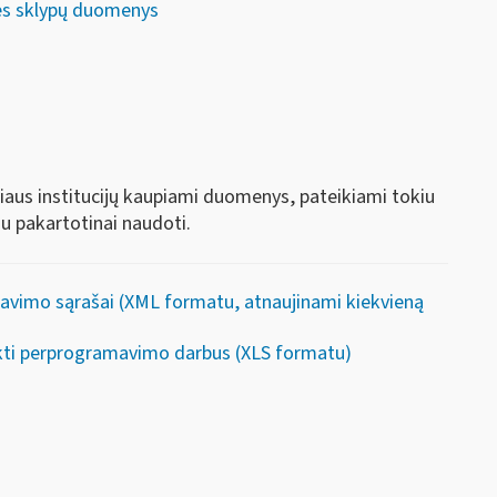
s sklypų duomenys
riaus institucijų kaupiami duomenys, pateikiami tokiu
au pakartotinai naudoti.
ravimo sąrašai (XML formatu, atnaujinami kiekvieną
likti perprogramavimo darbus (XLS formatu)