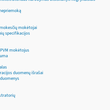
ę nepriemoką
 mokesčių mokėtojai
ų specifikacijos
/ PVM mokėtojus
suma
alas
racijos duomenų išrašai
jų duomenys
tratorių