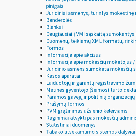
pinigais
Juridiniai asmenys, turintys mokestin
Banderolės
Blankai
Daugiausiai į VMI sąskaitą sumokantys
Duomenų, teikiamų XML formatu, rinkini
Formos
Informacija apie akcizus
Informacija apie mokesčių mokėtojus 
Juridinio asmens sumokėta mokesčių 
Kasos aparatai
Laiduotojų ir garantų registravimo žurn
Metinės gyventojo (šeimos) turto dekla
Paramos gavėjų ir politinių organizaci
Prašymų formos
PVM grąžinimas užsienio keleiviams
Raginimai atvykti pas mokesčių adminis
Statistiniai duomenys
Tabako atsekamumo sistemos dalyviai