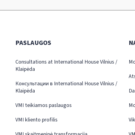
PASLAUGOS
N
Consultations at International House Vilnius /
Mo
Klaipėda
At
Консультации в International House Vilnius /
Klaipėda
Da
VMI teikiamos paslaugos
Mo
VMI kliento profilis
Vi
VMI skaitmeninė transformacija
VM