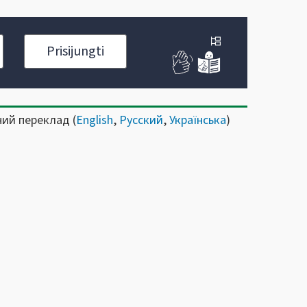
Prisijungti
ний переклад (
English
,
Русский
,
Українська
)