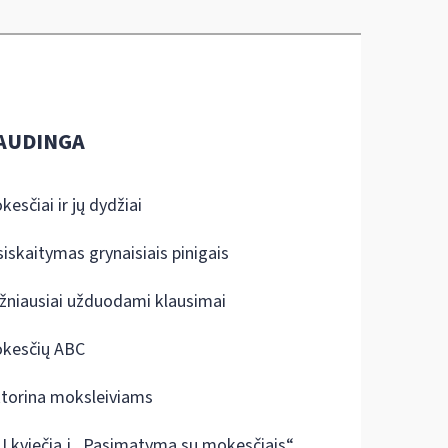
AUDINGA
kesčiai ir jų dydžiai
siskaitymas grynaisiais pinigais
žniausiai užduodami klausimai
kesčių ABC
ktorina moksleiviams
I kviečia į „Pasimatymą su mokesčiais“