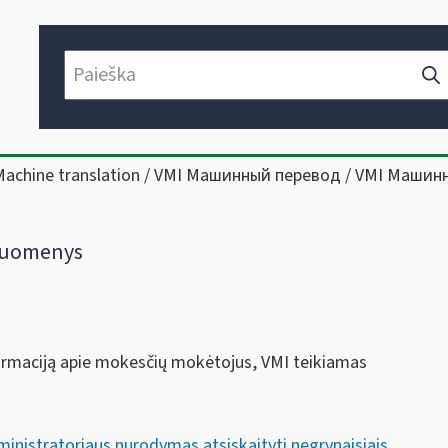
Machine translation / VMI Машинный перевод / VMI Машин
 duomenys
nformaciją apie mokesčių mokėtojus, VMI teikiamas
nistratoriaus nurodymas atsiskaityti negrynaisiais