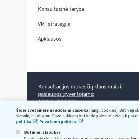
Konsultacinė taryba
VMI strategija
Apklausos
Konsultacijos mokesčių klausimais ir
paslaugos gyventojams:
+370 5 260 5060
Darbo laikas: I-IV 8.00-17.00, V 8.00-15.45.
Šioje svetainėje naudojami slapukai
(angl. cookies). Būtinieji s
Prieššventinę dieną - viena valanda trumpiau.
slapukų naudojimu. Savo sutikimą bet kada galėsite atšaukti pakei
Kiekvieno mėnesio antrą penktadienį 8.00 val. - 12.00 val.
politika
;
Privatumo politika.
Mano VMI
Paklausimas per
Būtinieji slapukai
Naudojami sklandžiam svetainės veikimui ir įgalina pagrindine