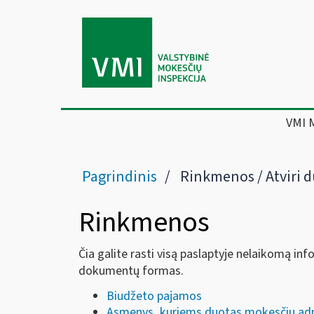
VMI 
Pagrindinis
Rinkmenos / Atviri
Rinkmenos
Čia galite rasti visą paslaptyje nelaikomą i
dokumentų formas.
Biudžeto pajamos
Asmenys, kuriems duotas mokesčių admi