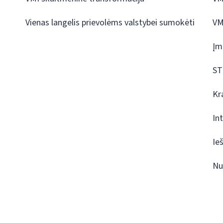
Vienas langelis prievolėms valstybei sumokėti
VM
Įm
ST
Kr
In
Ie
Nu