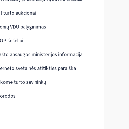
I turto aukcionai
onių VDU palyginimas
OP šešėliui
ašto apsaugos ministerijos informacija
terneto svetainės atitikties paraiška
škome turto savininkų
orodos