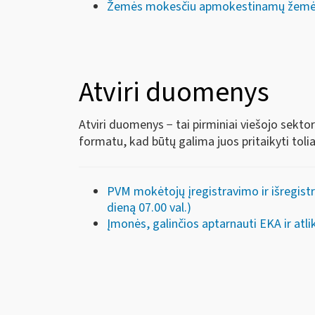
Žemės mokesčiu apmokestinamų žemė
Atviri duomenys
Atviri duomenys − tai pirminiai viešojo sekto
formatu, kad būtų galima juos pritaikyti toli
PVM mokėtojų įregistravimo ir išregist
dieną 07.00 val.)
Įmonės, galinčios aptarnauti EKA ir at