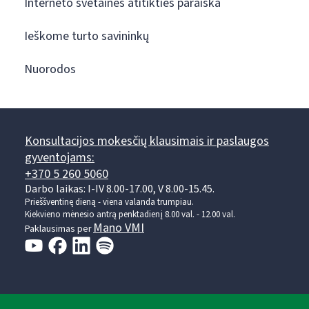
Interneto svetainės atitikties paraiška
Ieškome turto savininkų
Nuorodos
Konsultacijos mokesčių klausimais ir paslaugos
gyventojams:
+370 5 260 5060
Darbo laikas: I-IV 8.00-17.00, V 8.00-15.45.
Prieššventinę dieną - viena valanda trumpiau.
Kiekvieno mėnesio antrą penktadienį 8.00 val. - 12.00 val.
Mano VMI
Paklausimas per