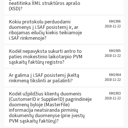
neatitinka XML struktūros aprašo
(XSD)?
Kokiu protokolu perduodami
KM1906
duomenys į i.SAF posistemį ir, ar
2018-11-22
ribojamas eilučių kiekis teikiamoje
i.SAF rinkmenoje?
Kodėl nepavyksta sukurti antro to
KM1905
paties mokestinio laikotarpio PVM
2018-11-22
sąskaitų faktūrų registro?
Ar galima į i.SAF posistemį įkeltą
KM1904
rinkmeną tikslinti ar pašalinti?
2018-11-22
Kodėl užpildžius klientų duomenis
KM1903
(CustomerID ir SupplierID) pagrindinėje
2018-11-22
duomenų byloje (MasterFile)
informacija neatsiranda pirminių
dokumentų duomenyse (prie įvestų
PVM sąskaitų faktūrų)?