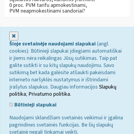
0 proc. PVM tarifu apmokestinami,
PVM neapmokestinami sandoriai?
Uždaryti
Šioje svetainėje naudojami slapukai
(angl.
cookies). Būtinieji slapukai įdiegiami automatiškai
ir jiems nėra reikalingas Jūsų sutikimas. Taip pat
galite sutikti ir su kitų slapukų naudojimu. Savo
sutikimą bet kada galėsite atšaukti pakeisdami
interneto naršyklės nustatymus ir ištrindami
įrašytus slapukus. Daugiau informacijos
Slapukų
politika
;
Privatumo politika.
Būtinieji slapukai
Naudojami sklandžiam svetainės veikimui ir įgalina
pagrindines svetainės funkcijas. Be šių slapukų
svetainė negali tinkamai veikti.