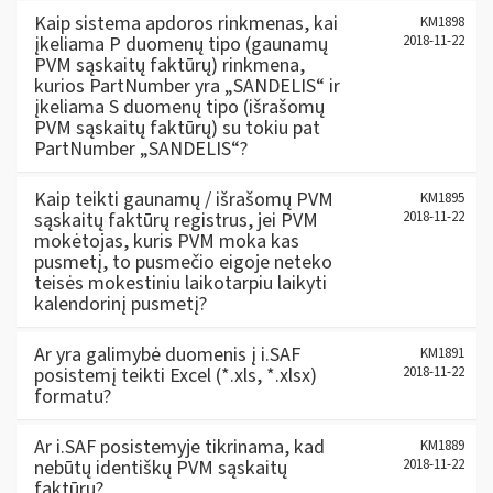
Kaip sistema apdoros rinkmenas, kai
KM1898
įkeliama P duomenų tipo (gaunamų
2018-11-22
PVM sąskaitų faktūrų) rinkmena,
kurios PartNumber yra „SANDELIS“ ir
įkeliama S duomenų tipo (išrašomų
PVM sąskaitų faktūrų) su tokiu pat
PartNumber „SANDELIS“?
Kaip teikti gaunamų / išrašomų PVM
KM1895
sąskaitų faktūrų registrus, jei PVM
2018-11-22
mokėtojas, kuris PVM moka kas
pusmetį, to pusmečio eigoje neteko
teisės mokestiniu laikotarpiu laikyti
kalendorinį pusmetį?
Ar yra galimybė duomenis į i.SAF
KM1891
posistemį teikti Excel (*.xls, *.xlsx)
2018-11-22
formatu?
Ar i.SAF posistemyje tikrinama, kad
KM1889
nebūtų identiškų PVM sąskaitų
2018-11-22
faktūrų?