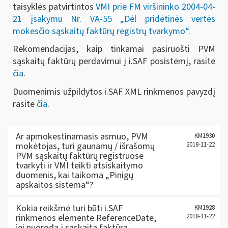
taisyklės patvirtintos
VMI prie FM viršininko 2004-04-
21 įsakymu Nr. VA-55 „Dėl pridėtinės vertės
mokesčio sąskaitų faktūrų registrų tvarkymo“
.
Rekomendacijas, kaip tinkamai pasiruošti PVM
sąskaitų faktūrų perdavimui į i.SAF posistemį, rasite
čia
.
Duomenimis užpildytos i.SAF XML rinkmenos pavyzdį
rasite
čia
.
Ar apmokestinamasis asmuo, PVM
KM1930
mokėtojas, turi gaunamų / išrašomų
2018-11-22
PVM sąskaitų faktūrų registruose
tvarkyti ir VMI teikti atsiskaitymo
duomenis, kai taikoma „Pinigų
apskaitos sistema“?
Kokia reikšmė turi būti i.SAF
KM1928
rinkmenos elemente ReferenceDate,
2018-11-22
jei nuoroda į sąskaitą faktūrą