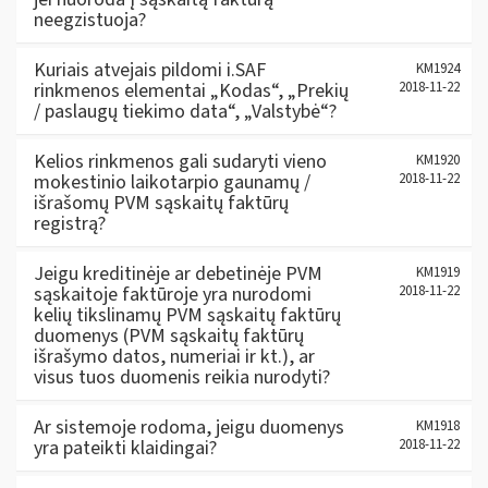
neegzistuoja?
Kuriais atvejais pildomi i.SAF
KM1924
rinkmenos elementai „Kodas“, „Prekių
2018-11-22
/ paslaugų tiekimo data“, „Valstybė“?
Kelios rinkmenos gali sudaryti vieno
KM1920
mokestinio laikotarpio gaunamų /
2018-11-22
išrašomų PVM sąskaitų faktūrų
registrą?
Jeigu kreditinėje ar debetinėje PVM
KM1919
sąskaitoje faktūroje yra nurodomi
2018-11-22
kelių tikslinamų PVM sąskaitų faktūrų
duomenys (PVM sąskaitų faktūrų
išrašymo datos, numeriai ir kt.), ar
visus tuos duomenis reikia nurodyti?
Ar sistemoje rodoma, jeigu duomenys
KM1918
yra pateikti klaidingai?
2018-11-22