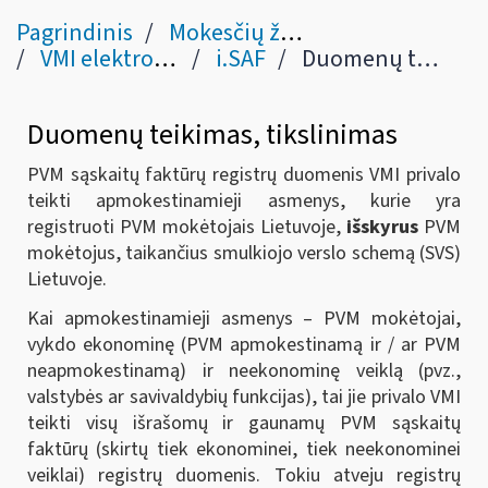
Pagrindinis
Mokesčių žinynas
VMI elektroninės sistemos
i.SAF
Duomenų teikimas, tikslinimas
Duomenų teikimas, tikslinimas
PVM sąskaitų faktūrų registrų duomenis VMI privalo
teikti apmokestinamieji asmenys, kurie yra
registruoti PVM mokėtojais Lietuvoje,
išskyrus
PVM
mokėtojus, taikančius smulkiojo verslo schemą (SVS)
Lietuvoje.
Kai apmokestinamieji asmenys – PVM mokėtojai,
vykdo ekonominę (PVM apmokestinamą ir / ar PVM
neapmokestinamą) ir neekonominę veiklą (pvz.,
valstybės ar savivaldybių funkcijas), tai jie privalo VMI
teikti visų išrašomų ir gaunamų PVM sąskaitų
faktūrų (skirtų tiek ekonominei, tiek neekonominei
veiklai) registrų duomenis. Tokiu atveju registrų