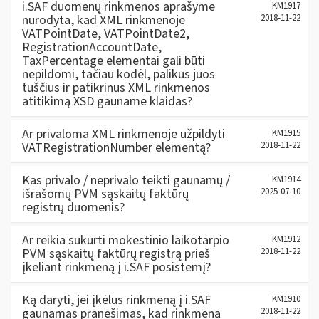
i.SAF duomenų rinkmenos aprašyme
KM1917
nurodyta, kad XML rinkmenoje
2018-11-22
VATPointDate, VATPointDate2,
RegistrationAccountDate,
TaxPercentage elementai gali būti
nepildomi, tačiau kodėl, palikus juos
tuščius ir patikrinus XML rinkmenos
atitikimą XSD gauname klaidas?
Ar privaloma XML rinkmenoje užpildyti
KM1915
VATRegistrationNumber elementą?
2018-11-22
Kas privalo / neprivalo teikti gaunamų /
KM1914
išrašomų PVM sąskaitų faktūrų
2025-07-10
registrų duomenis?
Ar reikia sukurti mokestinio laikotarpio
KM1912
PVM sąskaitų faktūrų registrą prieš
2018-11-22
įkeliant rinkmeną į i.SAF posistemį?
Ką daryti, jei įkėlus rinkmeną į i.SAF
KM1910
gaunamas pranešimas, kad rinkmena
2018-11-22