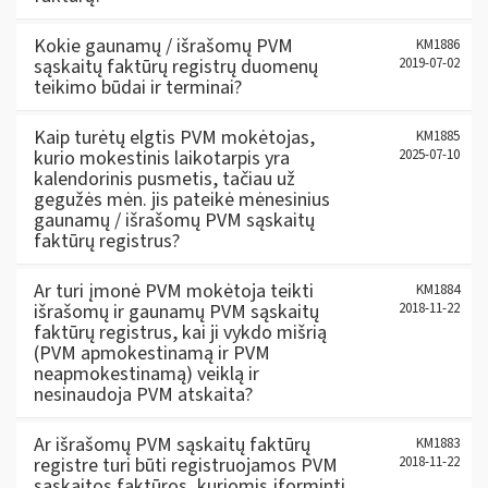
Kokie gaunamų / išrašomų PVM
KM1886
sąskaitų faktūrų registrų duomenų
2019-07-02
teikimo būdai ir terminai?
Kaip turėtų elgtis PVM mokėtojas,
KM1885
kurio mokestinis laikotarpis yra
2025-07-10
kalendorinis pusmetis, tačiau už
gegužės mėn. jis pateikė mėnesinius
gaunamų / išrašomų PVM sąskaitų
faktūrų registrus?
Ar turi įmonė PVM mokėtoja teikti
KM1884
išrašomų ir gaunamų PVM sąskaitų
2018-11-22
faktūrų registrus, kai ji vykdo mišrią
(PVM apmokestinamą ir PVM
neapmokestinamą) veiklą ir
nesinaudoja PVM atskaita?
Ar išrašomų PVM sąskaitų faktūrų
KM1883
registre turi būti registruojamos PVM
2018-11-22
sąskaitos faktūros, kuriomis įforminti