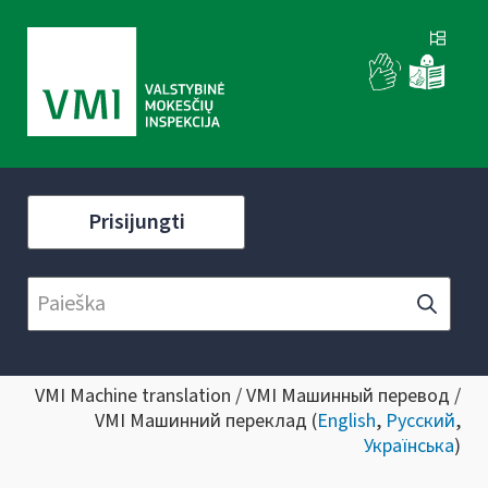
Prisijungti
VMI Machine translation / VMI Машинный перевод /
VMI Машинний переклад (
English
,
Русский
,
Українська
)