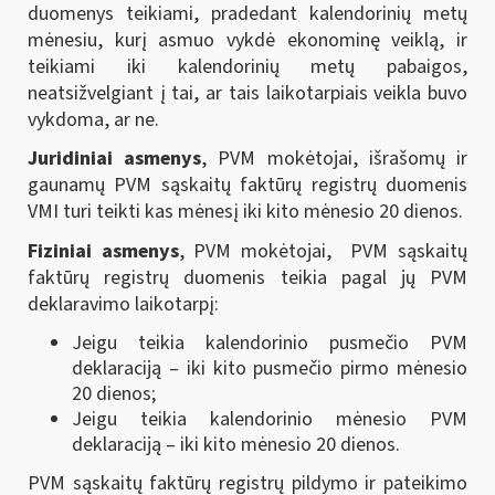
duomenys teikiami, pradedant kalendorinių metų
mėnesiu, kurį asmuo vykdė ekonominę veiklą, ir
teikiami iki kalendorinių metų pabaigos,
neatsižvelgiant į tai, ar tais laikotarpiais veikla buvo
vykdoma, ar ne.
Juridiniai asmenys
, PVM mokėtojai, išrašomų ir
gaunamų PVM sąskaitų faktūrų registrų duomenis
VMI turi teikti kas mėnesį iki kito mėnesio 20 dienos.
Fiziniai asmenys
, PVM mokėtojai, PVM sąskaitų
faktūrų registrų duomenis teikia pagal jų PVM
deklaravimo laikotarpį:
Jeigu teikia kalendorinio pusmečio PVM
deklaraciją – iki kito pusmečio pirmo mėnesio
20 dienos;
Jeigu teikia kalendorinio mėnesio PVM
deklaraciją – iki kito mėnesio 20 dienos.
PVM sąskaitų faktūrų registrų pildymo ir pateikimo