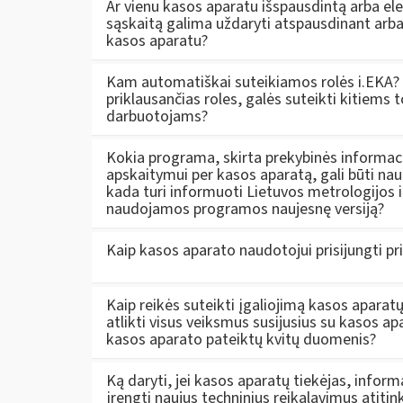
Ar vienu kasos aparatu išspausdintą arba ele
sąskaitą galima uždaryti atspausdinant arba
kasos aparatu?
Kam automatiškai suteikiamos rolės i.EKA?
priklausančias roles, galės suteikti kitiem
darbuotojams?
Kokia programa, skirta prekybinės informa
apskaitymui per kasos aparatą, gali būti na
kada turi informuoti Lietuvos metrologijos 
naudojamos programos naujesnę versiją?
Kaip kasos aparato naudotojui prisijungti pr
Kaip reikės suteikti įgaliojimą kasos aparat
atlikti visus veiksmus susijusius su kasos apar
kasos aparato pateiktų kvitų duomenis?
Ką daryti, jei kasos aparatų tiekėjas, inform
įrengti naujus techninius reikalavimus atitin