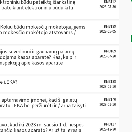
ktroniniu būdu pateiktą išankstinę
KM3112
 pateikiant elektroniniu būdu kitu
2023-05-30
 Kokiu būdu mokesčių mokėtojai, jiems
KM3139
s to mokesčio mokėtojo atstovams /
2023-05-05
cijos suvedimui ir gaunamų pajamų
KM3169
udojama kasos aparate? Kas, kaip ir
2023-04-20
inspekciją apie kasos aparate
ie i.EKA?
KM3138
2023-01-10
ų aptarnavimo įmonei, kad ši galėtų
KM3140
atu i.EKA bei peržiūrėti ir / arba taisyti
2023-01-10
avo, kad iki 2023 m. sausio 1 d. nespės
KM3117
kančio kasos aparato? Ar už tai gresia
2022-12-30