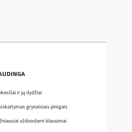
AUDINGA
kesčiai ir jų dydžiai
siskaitymas grynaisiais pinigais
žniausiai užduodami klausimai