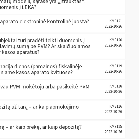
matų modelių sąraše yra „Įtrauktas“.
uomenis į i.EKA?
aparato elektroninė kontrolinė juosta?
KM3121
2022-10-26
bjektai turi pradėti teikti duomenis į
KM3120
ardavimų sumą be PVM? Ar skaičiuojamos
2022-10-26
r kasos aparatus?
macija dienos (pamainos) fiskalinėje
KM3119
aliniame kasos aparato kvituose?
2022-10-26
stravau PVM mokėtoju arba pasikeitė PVM
KM3118
2022-10-26
ozitą už tarą – ar kaip apmokėjimo
KM3116
2022-10-26
ą – ar kaip prekę, ar kaip depozitą?
KM3115
2022-10-26