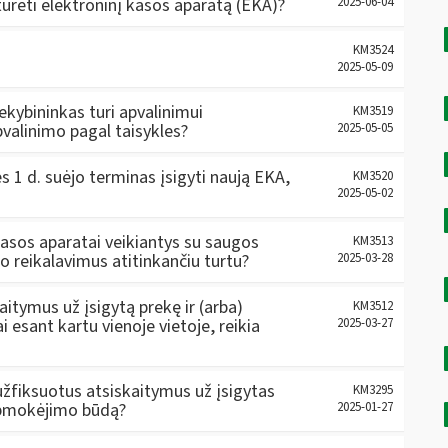
turėti elektroninį kasos aparatą (EKA)?
2025-06-04
KM3524
2025-05-09
ekybininkas turi apvalinimui
KM3519
apvalinimo pagal taisykles?
2025-05-05
s 1 d. suėjo terminas įsigyti naują EKA,
KM3520
2025-05-02
r kasos aparatai veikiantys su saugos
KM3513
to reikalavimus atitinkančiu turtu?
2025-03-28
aitymus už įsigytą prekę ir (arba)
KM3512
 esant kartu vienoje vietoje, reikia
2025-03-27
užfiksuotus atsiskaitymus už įsigytas
KM3295
 apmokėjimo būdą?
2025-01-27