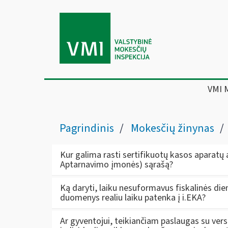
VMI 
Pagrindinis
Mokesčių žinynas
Kur galima rasti sertifikuotų kasos aparatų
Aptarnavimo įmonės) sąrašą?
Ką daryti, laiku nesuformavus fiskalinės dien
duomenys realiu laiku patenka į i.EKA?
Ar gyventojui, teikiančiam paslaugas su versl