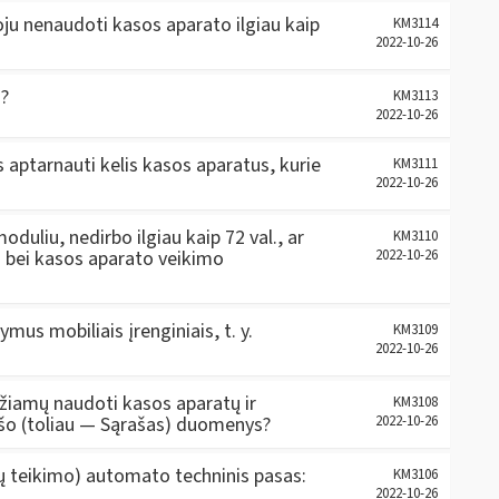
uoju nenaudoti kasos aparato ilgiau kaip
KM3114
2022-10-26
s?
KM3113
2022-10-26
aptarnauti kelis kasos aparatus, kurie
KM3111
2022-10-26
duliu, nedirbo ilgiau kaip 72 val., ar
KM3110
bei kasos aparato veikimo
2022-10-26
ymus mobiliais įrenginiais, t. y.
KM3109
2022-10-26
džiamų naudoti kasos aparatų ir
KM3108
šo (toliau — Sąrašas) duomenys?
2022-10-26
 teikimo) automato techninis pasas:
KM3106
2022-10-26