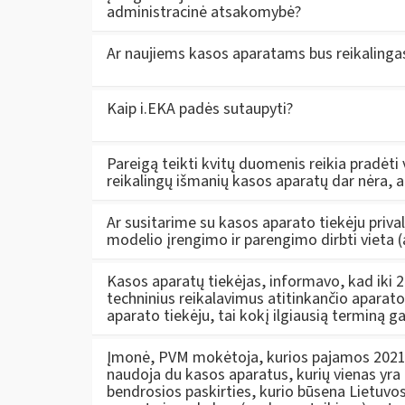
administracinė atsakomybė?
Ar naujiems kasos aparatams bus reikalingas
Kaip i.EKA padės sutaupyti?
Pareigą teikti kvitų duomenis reikia pradėti
reikalingų išmanių kasos aparatų dar nėra, a
Ar susitarime su kasos aparato tiekėju priva
modelio įrengimo ir parengimo dirbti vieta 
Kasos aparatų tiekėjas, informavo, kad iki 
techninius reikalavimus atitinkančio aparato 
aparato tiekėju, tai kokį ilgiausią terminą g
Įmonė, PVM mokėtoja, kurios pajamos 2021 
naudoja du kasos aparatus, kurių vienas yra
bendrosios paskirties, kurio būsena Lietuvo