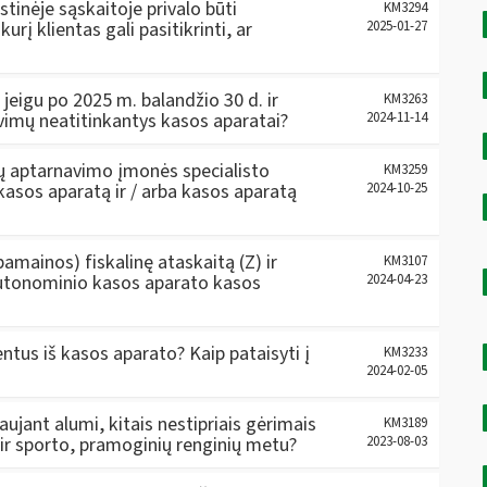
stinėje sąskaitoje privalo būti
KM3294
į klientas gali pasitikrinti, ar
2025-01-27
eigu po 2025 m. balandžio 30 d. ir
KM3263
avimų neatitinkantys kasos aparatai?
2024-11-14
atų aptarnavimo įmonės specialisto
KM3259
 kasos aparatą ir / arba kasos aparatą
2024-10-25
pamainos) fiskalinę ataskaitą (Z) ir
KM3107
į autonominio kasos aparato kasos
2024-04-23
ntus iš kasos aparato? Kaip pataisyti į
KM3233
2024-02-05
ujant alumi, kitais nestipriais gėrimais
KM3189
s ir sporto, pramoginių renginių metu?
2023-08-03