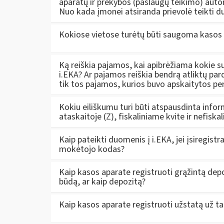
aparatų ir prekybos (paslaugų teikimo) auto
Nuo kada įmonei atsiranda prievolė teikti d
Kokiose vietose turėtų būti saugoma kasos 
Ką reiškia pajamos, kai apibrėžiama kokie su
i.EKA? Ar pajamos reiškia bendrą atliktų p
tik tos pajamos, kurios buvo apskaitytos pe
Kokiu eiliškumu turi būti atspausdinta infor
ataskaitoje (Z), fiskaliniame kvite ir nefisk
Kaip pateikti duomenis į i.EKA, jei įsiregi
mokėtojo kodas?
Kaip kasos aparate registruoti grąžintą dep
būdą, ar kaip depozitą?
Kaip kasos aparate registruoti užstatą už tar