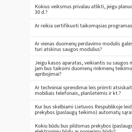
Kokius veiksmus privalau atlikti, jeigu plan
30 d.?
Ar reikia sertifikuoti taikomąsias programa
Ar vienas duomenų perdavimo modulis galės 
turi atskirus saugos modulius?
Jeigu kasos aparatas, veikiantis su saugos mo
jam bus taikomi duomenų rinkmenų teikimo 
apribojimai?
Ar techniniai sprendimai leis priimti atsiskait
mobiliais telefonais, planšetėmis ir kt.?
Kur bus skelbiami Lietuvos Respublikoje lei
prekybos (paslaugų teikimo) automatų sąra
Kokiu būdu bus pildomas prekybos (paslaugų
elektroniniu būdu ar popieriniu būdu?