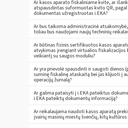
Ar kasos aparato fiskaliniame kvite, ar išank
atspausdintas suformuotas kvito QR, pagal kur
dokumentas užregistruotas i.EKA?
Ar bus taikoma administracinė atsakomybė, j
toliau bus naudojami naujų techninių reikal
Ar būtinas fizinis sertifikuotos kasos apar
atvykimas įrengiant virtualios fiskalizacijos
veikiantį su saugos moduliu?
Ar yra prievolė spausdinti ir saugoti dienos (
suminę fiskalinę ataskaitą bei jas klijuoti 
operacijų žurnalą?
Ar galima pataisyti į i.EKA pateiktus dokume
i.EKA pateiktų dokumentų informaciją?
Ar reikalaujama naudoti kasos aparatą prekia
įvairių masinių miestų švenčių, kitų kultūro