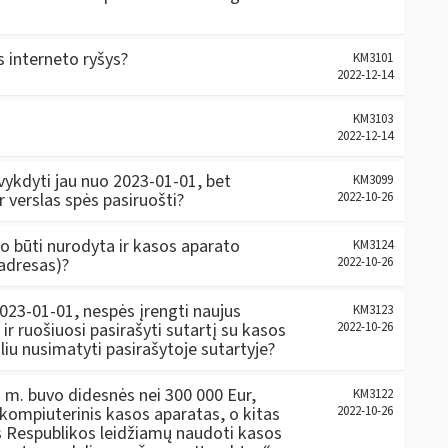
 interneto ryšys?
KM3101
2022-12-14
KM3103
2022-12-14
 vykdyti jau nuo 2023-01-01, bet
KM3099
r verslas spės pasiruošti?
2022-10-26
lo būti nurodyta ir kasos aparato
KM3124
(adresas)?
2022-10-26
2023-01-01, nespės įrengti naujus
KM3123
ir ruošiuosi pasirašyti sutartį su kasos
2022-10-26
aliu nusimatyti pasirašytoje sutartyje?
m. buvo didesnės nei 300 000 Eur,
KM3122
 kompiuterinis kasos aparatas, o kitas
2022-10-26
s Respublikos leidžiamų naudoti kasos