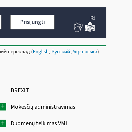
Prisijungti
ний переклад (
English
,
Русский
,
Українська
)
BREXIT
+
Mokesčių administravimas
+
Duomenų teikimas VMI