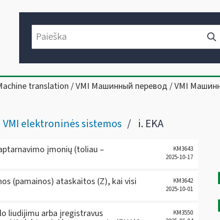
Machine translation / VMI Машинный перевод / VMI Машин
VMI elektroninės sistemos
i. EKA
 aptarnavimo įmonių (toliau –
KM3643
2025-10-17
os (pamainos) ataskaitos (Z), kai visi
KM3642
2025-10-01
o liudijimu arba įregistravus
KM3550