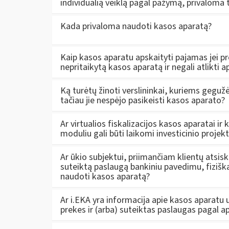
individualią veiklą pagal pažymą, privaloma 
Kada privaloma naudoti kasos aparatą?
Kaip kasos aparatu apskaityti pajamas jei pr
nepritaikytą kasos aparatą ir negali atlikti 
Ką turėtų žinoti verslininkai, kuriems gegužė
tačiau jie nespėjo pasikeisti kasos aparato?
Ar virtualios fiskalizacijos kasos aparatai i
moduliu gali būti laikomi investicinio projek
Ar ūkio subjektui, priimančiam klientų atsisk
suteiktą paslaugą bankiniu pavedimu, fiziškai
naudoti kasos aparatą?
Ar i.EKA yra informacija apie kasos aparatu 
prekes ir (arba) suteiktas paslaugas pagal