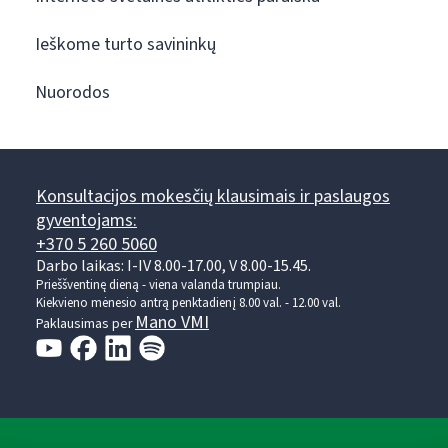
Ieškome turto savininkų
Nuorodos
Konsultacijos mokesčių klausimais ir paslaugos
gyventojams:
+370 5 260 5060
Darbo laikas: I-IV 8.00-17.00, V 8.00-15.45.
Prieššventinę dieną - viena valanda trumpiau.
Kiekvieno mėnesio antrą penktadienį 8.00 val. - 12.00 val.
Mano VMI
Paklausimas per