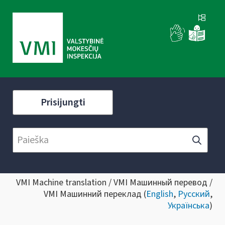
Prisijungti
VMI Machine translation / VMI Машинный перевод /
VMI Машинний переклад (
English
,
Русский
,
Українська
)