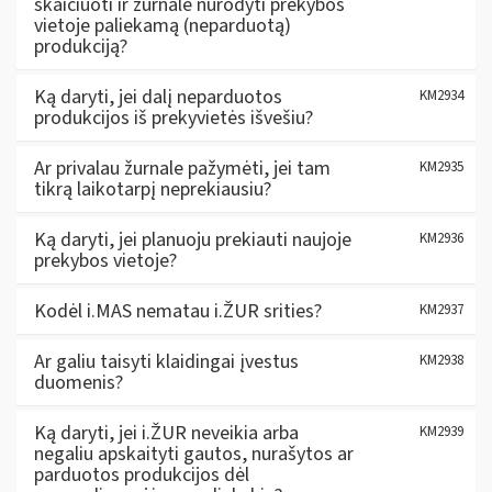
skaičiuoti ir žurnale nurodyti prekybos
vietoje paliekamą (neparduotą)
produkciją?
Ką daryti, jei dalį neparduotos
KM2934
produkcijos iš prekyvietės išvešiu?
Ar privalau žurnale pažymėti, jei tam
KM2935
tikrą laikotarpį neprekiausiu?
Ką daryti, jei planuoju prekiauti naujoje
KM2936
prekybos vietoje?
Kodėl i.MAS nematau i.ŽUR srities?
KM2937
Ar galiu taisyti klaidingai įvestus
KM2938
duomenis?
Ką daryti, jei i.ŽUR neveikia arba
KM2939
negaliu apskaityti gautos, nurašytos ar
parduotos produkcijos dėl