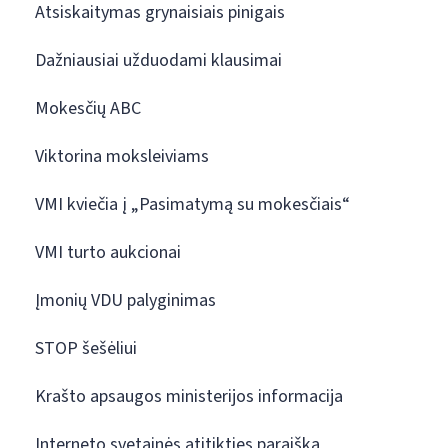
Atsiskaitymas grynaisiais pinigais
Dažniausiai užduodami klausimai
Mokesčių ABC
Viktorina moksleiviams
VMI kviečia į „Pasimatymą su mokesčiais“
VMI turto aukcionai
Įmonių VDU palyginimas
STOP šešėliui
Krašto apsaugos ministerijos informacija
Interneto svetainės atitikties paraiška