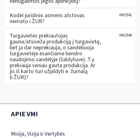
nenugalimos jėgos aplinkybių?
Kodėl juridinio asmens atstovas
KM2941
nemato i.ŽUR?
Turgavietės prekiautojas
KM2940
gauna/atsiveža produkciją į turgavietę,
bet ja dar neprekiauja, o sandėliuoja
turgavietėje esančiame bendro
naudojimo sandėlyje (šaldytuve). T.y.
prekiauja seniau gauta produkcija. Ar
jis iš karto turi užpildyti e. žurnalą
(i.ŽUR)?
APIE VMI
Misija, Vizija ir Vertybės