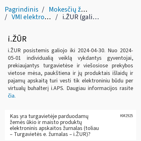
Pagrindinis
Mokesčių žinynas
VMI elektroninės sistemos
i.ŽUR (galioja iki 2024-04-30)
i.ŽŪR
i.ŽUR posistemis galiojo iki 2024-04-30. Nuo 2024-
05-01 individualią veiklą vykdantys gyventojai,
prekiaujantys turgavietėse ir viešosiose prekybos
vietose mėsa, paukštiena ir jų produktais išlaidų ir
pajamų apskaitą turi vesti tik elektroniniu būdu per
virtualų buhalterį i.APS. Daugiau informacijos rasite
čia.
Kas yra turgavietėje parduodamų
KM2925
žemės ūkio ir maisto produktų
elektroninis apskaitos žurnalas (toliau
– Turgavietės e. žurnalas – i.ŽUR)?