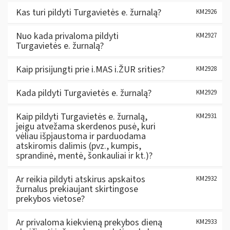
Kas turi pildyti Turgavietės e. žurnalą?
KM2926
Nuo kada privaloma pildyti
KM2927
Turgavietės e. žurnalą?
Kaip prisijungti prie i.MAS i.ŽUR srities?
KM2928
Kada pildyti Turgavietės e. žurnalą?
KM2929
Kaip pildyti Turgavietės e. žurnalą,
KM2931
jeigu atvežama skerdenos pusė, kuri
vėliau išpjaustoma ir parduodama
atskiromis dalimis (pvz., kumpis,
sprandinė, mentė, šonkauliai ir kt.)?
Ar reikia pildyti atskirus apskaitos
KM2932
žurnalus prekiaujant skirtingose
prekybos vietose?
Ar privaloma kiekvieną prekybos dieną
KM2933