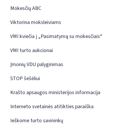
Mokesčių ABC
Viktorina moksleiviams
VMI kviečia į „Pasimatymą su mokesčiais“
VMI turto aukcionai
Įmonių VDU palyginimas
STOP šešėliui
Krašto apsaugos ministerijos informacija
Interneto svetainės atitikties paraiška
Ieškome turto savininkų