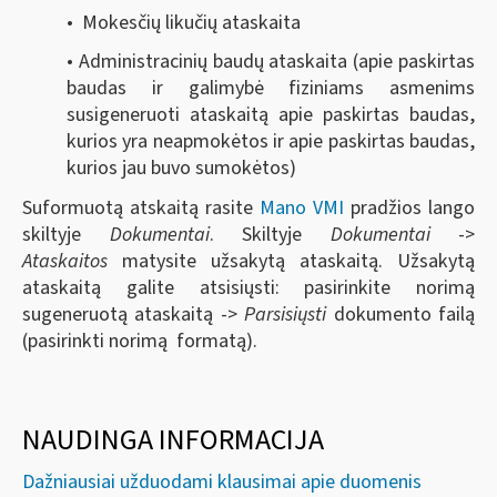
• Mokesčių likučių ataskaita
• Administracinių baudų ataskaita (apie paskirtas
baudas ir galimybė fiziniams asmenims
susigeneruoti ataskaitą apie paskirtas baudas,
kurios yra neapmokėtos ir apie paskirtas baudas,
kurios jau buvo sumokėtos)
Suformuotą atskaitą rasite
Mano VMI
pradžios lango
skiltyje
Dokumentai
. Skiltyje
Dokumentai
->
Ataskaitos
matysite užsakytą ataskaitą. Užsakytą
ataskaitą galite atsisiųsti: pasirinkite norimą
sugeneruotą ataskaitą ->
Parsisiųsti
dokumento failą
(pasirinkti norimą formatą).
NAUDINGA INFORMACIJA
Dažniausiai užduodami klausimai apie duomenis