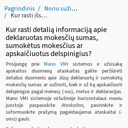
Pagrindinis
Noriu sužinoti apie savo mokesčius, baudas ir permokas
Kur rasti išsamią informaciją apie deklaruotas mokesčių sumas, sumokėtus mokesčius ar apskaičiuotus delspinigius?
Kur rasti detalią informaciją apie
deklaruotas mokesčių sumas,
sumokėtus mokesčius ar
apskaičiuotus delspinigius?
Prisijungę prie
Mano VMI
sistemos ir užsisakę
apskaitos duomenų ataskaitas galite peržiūrėti
detalius duomenis apie Jūsų deklaruotų ir sumokėtų
mokesčių sumas ar sužinoti, kiek ir už ką apskaičiuoti
delspinigiai pagal mėnesį (-ius), metus ir deklaracijas.
Mano VMI sistemoje viršutinėje horizontalaus meniu
juostoje paspauskite
Ataskaitos,
pasirinkite ir
suformuokite prašymą pageidaujamai ataskaitai (-
oms) gauti.