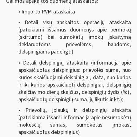
Galimos apskaitos duomenų ataskaitos:
• Importo PVM ataskaita
• Detali visų apskaitos operacijų ataskaita
(pateikiami išsamūs duomenys apie permokų
(skirtumo) bei sumokėtų įmokų įskaitymą
deklaruotoms prievolėms, baudoms,
delspinigiams padengti)
• Detali delspinigių ataskaita (informacija apie
apskaičiuotus delspinigius: prievolės suma, nuo
kurios skaičiuojami delspinigiai, data, nuo kurios
ir iki kurios apskaičiuoti delspinigiai, delspinigių
skaičiavimo dienų skaičius, delspinigių dydis (%),
apskaičiuotų delspinigių suma, jų likutis ir kt.);
• Prievolių, įplaukų ir delspinigių atskaita
(pateikiama išsami informacija apie nesumokėtų
mokesčių sumas, sumokėtas įmokas,
apskaičiuotus delspinigius)