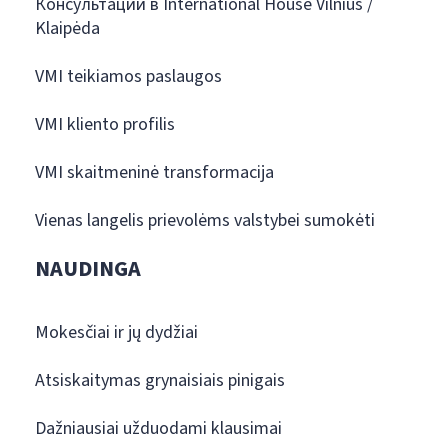
Консультации в International House Vilnius /
Klaipėda
VMI teikiamos paslaugos
VMI kliento profilis
VMI skaitmeninė transformacija
Vienas langelis prievolėms valstybei sumokėti
NAUDINGA
Mokesčiai ir jų dydžiai
Atsiskaitymas grynaisiais pinigais
Dažniausiai užduodami klausimai