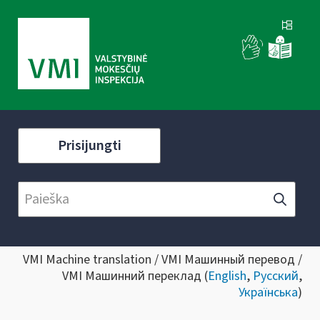
Prisijungti
VMI Machine translation / VMI Машинный перевод /
VMI Машинний переклад (
English
,
Русский
,
Українська
)