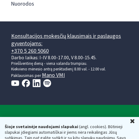
Nuorodos
Konsultacijos mokesčių klausimais ir paslaugos
gyventojams:
+370 5 260 5060
Darbo laikas: I-IV 8.00-17.00, V 8.00-15.45.
Prieššventinę dieną - viena valanda trumpiau.
Kiekvieno mėnesio antrą penktadienį 8.00 val. - 12.00 val.
Mano VMI
Paklausimas per
Valstybinė mokesčių inspekcija prie Lietuvos
U
Respublikos finansų ministerijos
Šioje svetainėje naudojami slapukai
(angl. cookies). Būtinieji
slapukai įdiegiami automatiškai ir jiems nėra reikalingas Jūsų
Biudžetinė įstaiga. Juridinio asmens kodas — 188659752,
sutikimas. Taip pat galite sutikti ir su kitų slapukų naudojimu. Savo