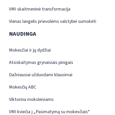
VMI skaitmeninė transformacija
Vienas langelis prievolėms valstybei sumokėti
NAUDINGA
Mokesčiai ir jų dydžiai
Atsiskaitymas grynaisiais pinigais
Dažniausiai užduodami klausimai
Mokesčių ABC
Viktorina moksleiviams
VMI kviečia į „Pasimatymą su mokesčiais“