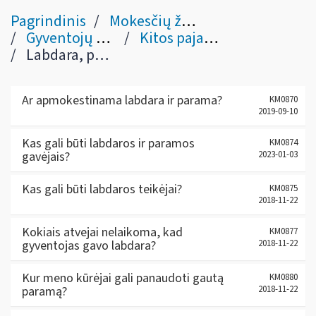
Pagrindinis
Mokesčių žinynas
Gyventojų pajamų mokestis
Kitos pajamos / išmokos (pagal abėcėlę)
Labdara, parama
Ar apmokestinama labdara ir parama?
KM0870
2019-09-10
Kas gali būti labdaros ir paramos
KM0874
gavėjais?
2023-01-03
Kas gali būti labdaros teikėjai?
KM0875
2018-11-22
Kokiais atvejai nelaikoma, kad
KM0877
gyventojas gavo labdara?
2018-11-22
Kur meno kūrėjai gali panaudoti gautą
KM0880
paramą?
2018-11-22