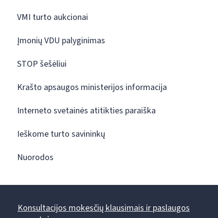
VMI turto aukcionai
Įmonių VDU palyginimas
STOP šešėliui
Krašto apsaugos ministerijos informacija
Interneto svetainės atitikties paraiška
Ieškome turto savininkų
Nuorodos
Konsultacijos mokesčių klausimais ir paslaugos