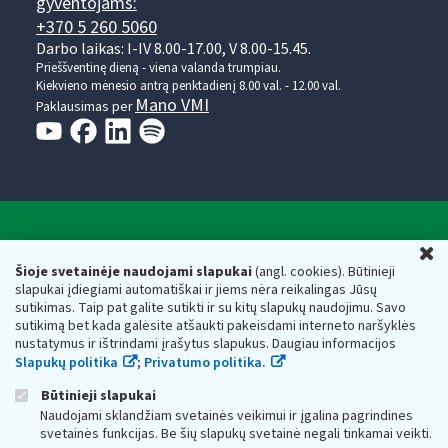
gyventojams:
+370 5 260 5060
Darbo laikas: I-IV 8.00-17.00, V 8.00-15.45.
Prieššventinę dieną - viena valanda trumpiau.
Kiekvieno mėnesio antrą penktadienį 8.00 val. - 12.00 val.
Mano VMI
Paklausimas per
Valstybinė mokesčių inspekcija prie Lietuvos
U
Respublikos finansų ministerijos
Šioje svetainėje naudojami slapukai
(angl. cookies). Būtinieji
slapukai įdiegiami automatiškai ir jiems nėra reikalingas Jūsų
Biudžetinė įstaiga. Juridinio asmens kodas — 188659752,
sutikimas. Taip pat galite sutikti ir su kitų slapukų naudojimu. Savo
adresas: Vasario 16-osios g. 14, 01107 Vilnius, Lietuva, el.paštas:
sutikimą bet kada galėsite atšaukti pakeisdami interneto naršyklės
vmi@vmi.lt
, E. pristatymo dėžutės adresas 188659752
nustatymus ir ištrindami įrašytus slapukus. Daugiau informacijos
Duomenys apie Valstybinę mokesčių inspekciją prie Lietuvos
Slapukų politika
;
Privatumo politika.
Respublikos finansų ministerijos kaupiami ir saugomi Juridinių
asmenų registre
Būtinieji slapukai
Naudojami sklandžiam svetainės veikimui ir įgalina pagrindines
svetainės funkcijas. Be šių slapukų svetainė negali tinkamai veikti.