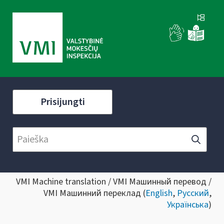
Prisijungti
VMI Machine translation / VMI Машинный перевод /
VMI Машинний переклад (
English
,
Русский
,
Українська
)