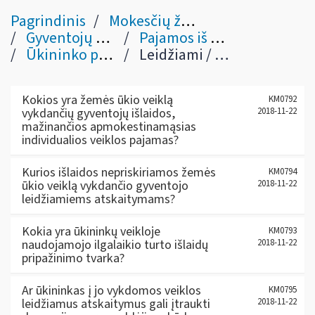
Pagrindinis
Mokesčių žinynas
Gyventojų pajamų mokestis
Pajamos iš verslo / veiklos
Ūkininko pajamos (IV skyrius, 22, 23, 27 str.)
Leidžiami / ribojamų dydžių leidžiami / neleidžiami atskaitymai
Kokios yra žemės ūkio veiklą
KM0792
vykdančių gyventojų išlaidos,
2018-11-22
mažinančios apmokestinamąsias
individualios veiklos pajamas?
Kurios išlaidos nepriskiriamos žemės
KM0794
ūkio veiklą vykdančio gyventojo
2018-11-22
leidžiamiems atskaitymams?
Kokia yra ūkininkų veikloje
KM0793
naudojamojo ilgalaikio turto išlaidų
2018-11-22
pripažinimo tvarka?
Ar ūkininkas į jo vykdomos veiklos
KM0795
leidžiamus atskaitymus gali įtraukti
2018-11-22