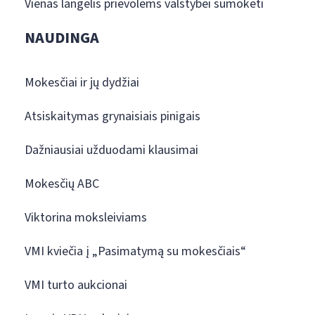
Vienas langelis prievolėms valstybei sumokėti
NAUDINGA
Mokesčiai ir jų dydžiai
Atsiskaitymas grynaisiais pinigais
Dažniausiai užduodami klausimai
Mokesčių ABC
Viktorina moksleiviams
VMI kviečia į „Pasimatymą su mokesčiais“
VMI turto aukcionai