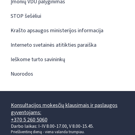
Įmonių VDU palyginimas
STOP šešėliui
Krašto apsaugos ministerijos informacija
Interneto svetainės atitikties paraiška
Ieškome turto savininkų
Nuorodos
Konsultacijos mokesčių klausimais ir paslaugos
gyventojams:
+370 5 260 5060
Darbo laikas: I-IV 8.00-17.00, V 8.00-15.45.
Prieššventinę dieną - viena valanda trumpiau.