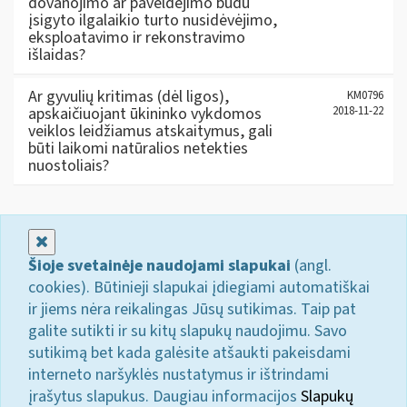
dovanojimo ar paveldėjimo būdu
įsigyto ilgalaikio turto nusidėvėjimo,
eksploatavimo ir rekonstravimo
išlaidas?
Ar gyvulių kritimas (dėl ligos),
KM0796
apskaičiuojant ūkininko vykdomos
2018-11-22
veiklos leidžiamus atskaitymus, gali
būti laikomi natūralios netekties
nuostoliais?
Uždaryti
Šioje svetainėje naudojami slapukai
(angl.
cookies). Būtinieji slapukai įdiegiami automatiškai
ir jiems nėra reikalingas Jūsų sutikimas. Taip pat
galite sutikti ir su kitų slapukų naudojimu. Savo
sutikimą bet kada galėsite atšaukti pakeisdami
interneto naršyklės nustatymus ir ištrindami
įrašytus slapukus. Daugiau informacijos
Slapukų