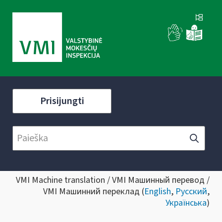
Prisijungti
VMI Machine translation / VMI Машинный перевод /
VMI Машинний переклад (
English
,
Русский
,
Українська
)