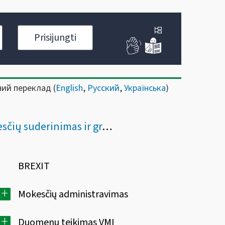
Prisijungti
ний переклад (
English
,
Русский
,
Українська
)
ių suderinimas ir grąžinimas
BREXIT
+
Mokesčių administravimas
+
Duomenų teikimas VMI