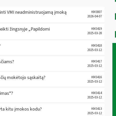
inti VMI neadministruojamą įmoką
KM3807
2026-04-07
teikti žingsnyje „Papildomi
KM3419
2025-03-28
?
KM3418
2025-03-12
sčiams?
KM3417
2025-03-12
sčių mokėtojo sąskaitą?
KM3416
2025-03-12
nimas“?
KM3414
2025-03-12
tyta kitu įmokos kodu?
KM3413
2025-03-12