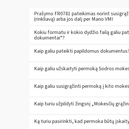
Prašymo FR0781 pateikimas norint susigrąž
(rinkliavą) arba jos dalį per Mano VMI
Kokiu formatu ir kokio dydžio failą galiu pa
dokumentai“?
Kaip galiu pateikti papildomus dokumentus
Kaip galiu užskaityti permoką Sodros moke
Kaip galiu susigrąžinti permoką į kito moke
Kaip turiu užpildyti žingsnį „Mokesčių grąži
Ką turiu pasirinkti, kad permoka būtų įskai