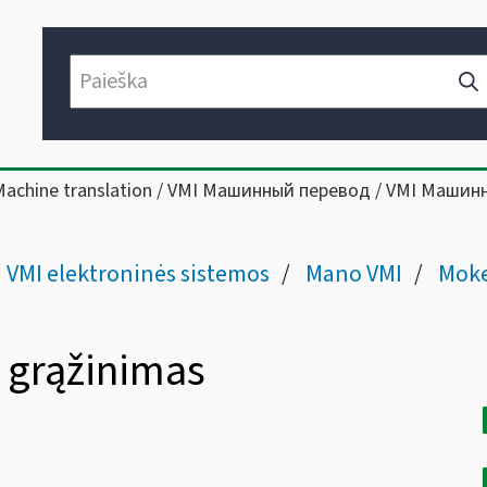
Machine translation / VMI Машинный перевод / VMI Машин
VMI elektroninės sistemos
Mano VMI
Mokesč
 grąžinimas