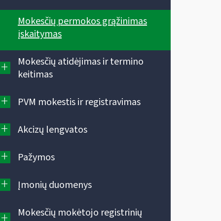
Mokesčių permokos grąžinimas
įskaitymas
Mokesčių atidėjimas ir termino
+
keitimas
+
PVM mokestis ir registravimas
+
Akcizų lengvatos
+
Pažymos
+
Įmonių duomenys
Mokesčių mokėtojo registrinių
+