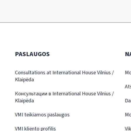
PASLAUGOS
N
Consultations at International House Vilnius /
Mo
Klaipėda
At
Консультации в International House Vilnius /
Klaipėda
Da
VMI teikiamos paslaugos
Mo
VMI kliento profilis
Vi