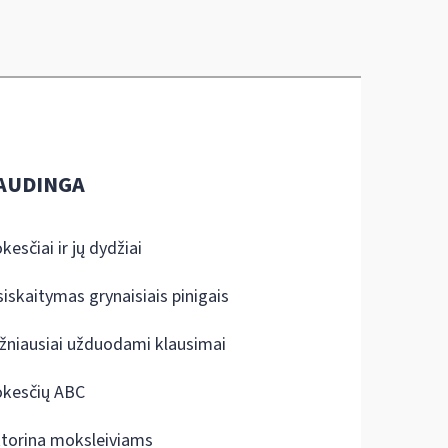
AUDINGA
kesčiai ir jų dydžiai
siskaitymas grynaisiais pinigais
žniausiai užduodami klausimai
kesčių ABC
ktorina moksleiviams