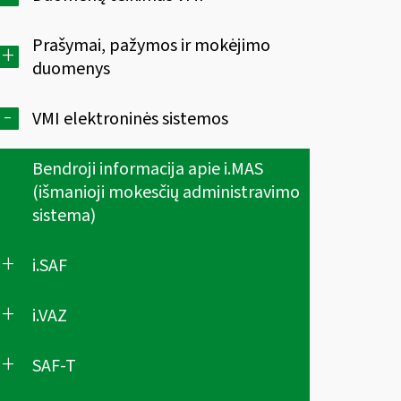
Prašymai, pažymos ir mokėjimo
+
duomenys
-
VMI elektroninės sistemos
Bendroji informacija apie i.MAS
(išmanioji mokesčių administravimo
sistema)
+
i.SAF
+
i.VAZ
+
SAF-T