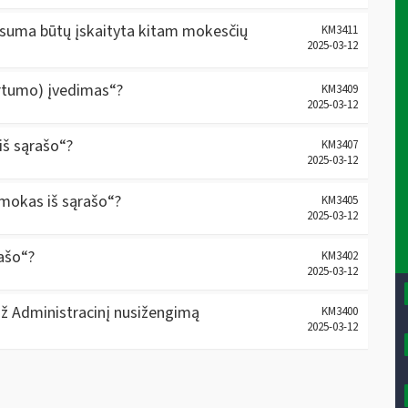
a suma būtų įskaityta kitam mokesčių
KM3411
2025-03-12
irtumo) įvedimas“?
KM3409
2025-03-12
iš sąrašo“?
KM3407
2025-03-12
įmokas iš sąrašo“?
KM3405
2025-03-12
rašo“?
KM3402
2025-03-12
už Administracinį nusižengimą
KM3400
2025-03-12