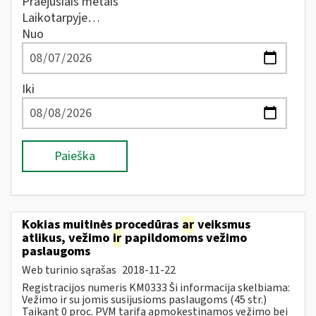
Praėjusiais metais
Laikotarpyje…
Nuo
Iki
Paieška
Kokias muitinės procedūras
ar
veiksmus
atlikus, vežimo
ir
papildomoms vežimo
paslaugoms
Web turinio sąrašas
2018-11-22
Registracijos numeris KM0333 Ši informacija skelbiama:
Vežimo ir su jomis susijusioms paslaugoms (45 str.)
Taikant 0 proc. PVM tarifą apmokestinamos vežimo bei