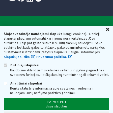
Valstybinė mokesčių inspekcija prie Lietuvos
U
Respublikos finansų ministerijos
Šioje svetainėje naudojami slapukai
(angl. cookies). Būtinieji
slapukai įdiegiami automatiškai ir jiems nėra reikalingas Jūsų
Biudžetinė įstaiga. Juridinio asmens kodas — 188659752,
sutikimas. Taip pat galite sutikti ir su kitų slapukų naudojimu. Savo
adresas: Vasario 16-osios g. 14, 01107 Vilnius, Lietuva, el.paštas:
sutikimą bet kada galėsite atšaukti pakeisdami interneto naršyklės
vmi@vmi.lt
, E. pristatymo dėžutės adresas 188659752
nustatymus ir ištrindami įrašytus slapukus. Daugiau informacijos
Duomenys apie Valstybinę mokesčių inspekciją prie Lietuvos
Slapukų politika
;
Privatumo politika.
Respublikos finansų ministerijos kaupiami ir saugomi Juridinių
asmenų registre
Būtinieji slapukai
Naudojami sklandžiam svetainės veikimui ir įgalina pagrindines
svetainės funkcijas. Be šių slapukų svetainė negali tinkamai veikti.
Analitiniai slapukai
Renka statistinę informaciją apie svetainės naudojimą ir
naudojami Jūsų naršymo patirties gerinimui.
PATVIRTINTI
Visus slapukus