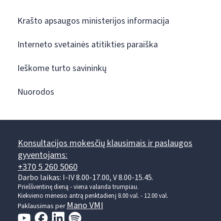
Krašto apsaugos ministerijos informacija
Interneto svetainės atitikties paraiška
Ieškome turto savininkų
Nuorodos
Konsultacijos mokesčių klausimais ir paslaugos
gyventojams:
+370 5 260 5060
Darbo laikas: I-IV 8.00-17.00, V 8.00-15.45.
Prieššventinę dieną - viena valanda trumpiau.
Kiekvieno mėnesio antrą penktadienį 8.00 val. - 12.00 val.
Mano VMI
Paklausimas per