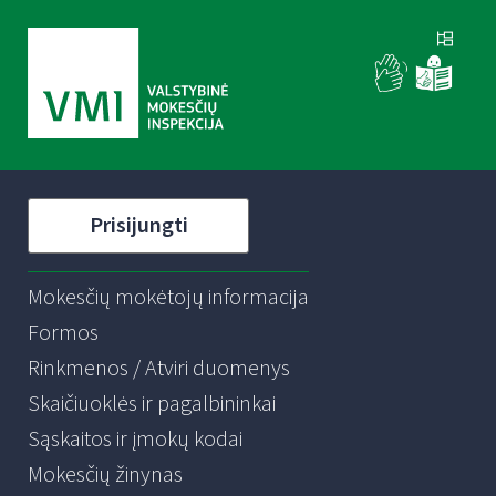
Prisijungti
Mokesčių mokėtojų informacija
Formos
Rinkmenos / Atviri duomenys
Skaičiuoklės ir pagalbininkai
Sąskaitos ir įmokų kodai
Mokesčių žinynas