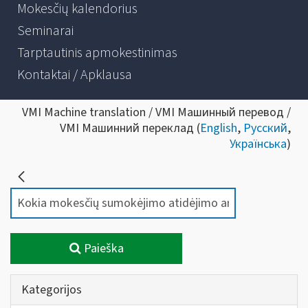
Mokesčių kalendorius
Seminarai
Tarptautinis apmokestinimas
Kontaktai / Apklausa
VMI Machine translation / VMI Машинный перевод /
VMI Машинний переклад (
English
,
Русский
,
Українська
)
Paieška
Kategorijos