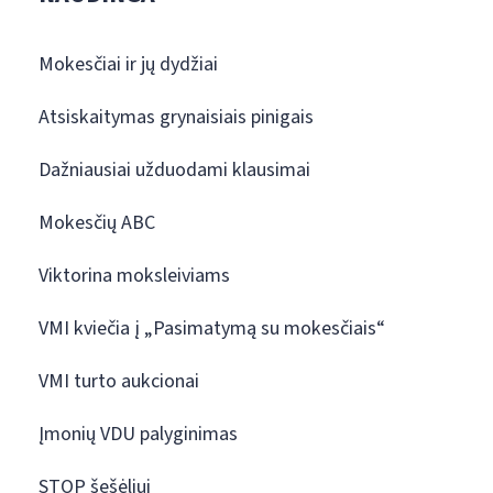
Mokesčiai ir jų dydžiai
Atsiskaitymas grynaisiais pinigais
Dažniausiai užduodami klausimai
Mokesčių ABC
Viktorina moksleiviams
VMI kviečia į „Pasimatymą su mokesčiais“
VMI turto aukcionai
Įmonių VDU palyginimas
STOP šešėliui