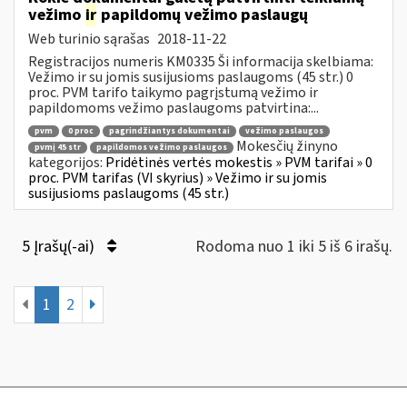
vežimo
ir
papildomų vežimo paslaugų
Web turinio sąrašas
2018-11-22
Registracijos numeris KM0335 Ši informacija skelbiama:
Vežimo ir su jomis susijusioms paslaugoms (45 str.) 0
proc. PVM tarifo taikymo pagrįstumą vežimo ir
papildomoms vežimo paslaugoms patvirtina:...
pvm
0 proc
pagrindžiantys dokumentai
vežimo paslaugos
Mokesčių žinyno
pvmį 45 str
papildomos vežimo paslaugos
kategorijos:
Pridėtinės vertės mokestis » PVM tarifai » 0
proc. PVM tarifas (VI skyrius) » Vežimo ir su jomis
susijusioms paslaugoms (45 str.)
5 Įrašų(-ai)
Rodoma nuo 1 iki 5 iš 6 irašų.
1
2