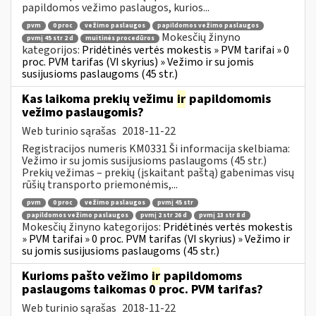
papildomos vežimo paslaugos, kurios...
pvm
0 proc
vežimo paslaugos
papildomos vežimo paslaugos
Mokesčių žinyno
pvmį 45 str 2 d
muitinės procedūros
kategorijos:
Pridėtinės vertės mokestis » PVM tarifai » 0
proc. PVM tarifas (VI skyrius) » Vežimo ir su jomis
susijusioms paslaugoms (45 str.)
Kas laikoma prekių vežimu
ir
papildomomis
vežimo paslaugomis?
Web turinio sąrašas
2018-11-22
Registracijos numeris KM0331 Ši informacija skelbiama:
Vežimo ir su jomis susijusioms paslaugoms (45 str.)
Prekių vežimas – prekių (įskaitant paštą) gabenimas visų
rūšių transporto priemonėmis,...
pvm
0 proc
vežimo paslaugos
pvmį 45 str
papildomos vežimo paslaugos
pvmį 2 str 26 d
pvmį 13 str 8 d
Mokesčių žinyno kategorijos:
Pridėtinės vertės mokestis
» PVM tarifai » 0 proc. PVM tarifas (VI skyrius) » Vežimo ir
su jomis susijusioms paslaugoms (45 str.)
Kurioms pašto vežimo
ir
papildomoms
paslaugoms taikomas 0 proc. PVM tarifas?
Web turinio sąrašas
2018-11-22