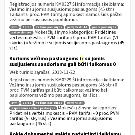
Registracijos numeris KM0327 Ši informacija skelbiama:
Vežimo ir su jomis susijusioms paslaugoms (45 str.)
Taikant 0 proc. PVM tarifą apmokestinamos šios pašto
vežimo bei susijusios papildomos...
pvm
0 proc
vežimo paslaugos
pvmį 45 str 4 d
pašto paslaugos
Mokesčių žinyno kategorijos:
Pridėtinės
pašto siuntos
vertės mokestis » PVM tarifai » 0 proc. PVM tarifas (VI
skyrius) » Vežimo ir su jomis susijusioms paslaugoms (45
str.)
Kurioms vežimo paslaugoms
ir
su jomis
susijusiems sandoriams gali būti taikomas 0
Web turinio sąrašas
2018-11-22
Registracijos numeris KM0329 Ši informacija skelbiama:
Vežimo ir su jomis susijusioms paslaugoms (45 str.) 0
proc. PVM tarifas gali būti taikomas: vežimo bei
papildomoms vežimo paslaugoms, kai šios...
pvm
0 proc
vežimo paslaugos
pvmį 45 str
Mokesčių žinyno kategorijos:
papildomos vežimo paslaugos
Pridėtinės vertės mokestis » PVM tarifai » 0 proc. PVM
tarifas (VI skyrius) » Vežimo ir su jomis susijusioms
paslaugoms (45 str.)
Kokie dokumentai galėtų patvirtinti teikiamų