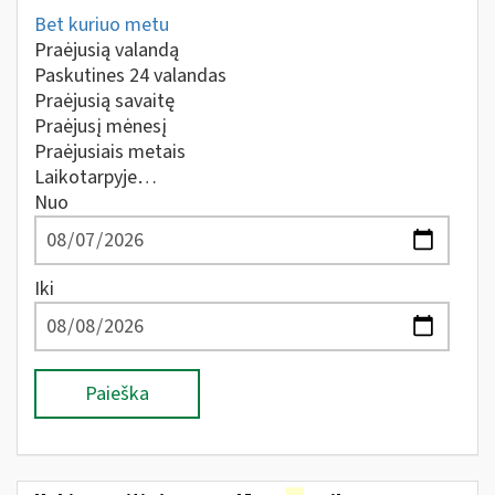
Bet kuriuo metu
Praėjusią valandą
Paskutines 24 valandas
Praėjusią savaitę
Praėjusį mėnesį
Praėjusiais metais
Laikotarpyje…
Nuo
Iki
Paieška