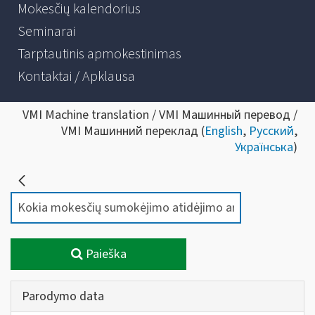
Mokesčių kalendorius
Seminarai
Tarptautinis apmokestinimas
Kontaktai / Apklausa
VMI Machine translation / VMI Машинный перевод /
VMI Машинний переклад (
English
,
Русский
,
Українська
)
Paieška
Parodymo data