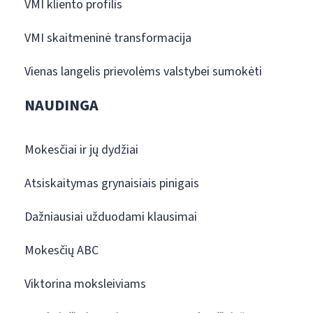
VMI kliento profilis
VMI skaitmeninė transformacija
Vienas langelis prievolėms valstybei sumokėti
NAUDINGA
Mokesčiai ir jų dydžiai
Atsiskaitymas grynaisiais pinigais
Dažniausiai užduodami klausimai
Mokesčių ABC
Viktorina moksleiviams