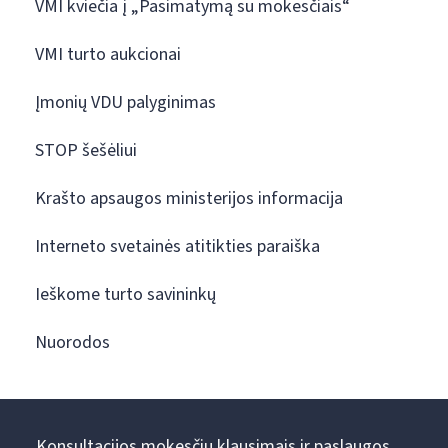
VMI kviečia į „Pasimatymą su mokesčiais“
VMI turto aukcionai
Įmonių VDU palyginimas
STOP šešėliui
Krašto apsaugos ministerijos informacija
Interneto svetainės atitikties paraiška
Ieškome turto savininkų
Nuorodos
Konsultacijos mokesčių klausimais ir paslaugos