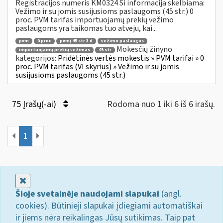
Registracijos numeris KM0324 Ši informacija skelbiama:
Vežimo ir su jomis susijusioms paslaugoms (45 str.) 0
proc. PVM tarifas importuojamų prekių vežimo
paslaugoms yra taikomas tuo atveju, kai...
pvm
0 proc
pvmį 45 str 3 d
vežimo paslaugos
Mokesčių žinyno
importuojamų prekių vežimas
45 str
kategorijos:
Pridėtinės vertės mokestis » PVM tarifai » 0
proc. PVM tarifas (VI skyrius) » Vežimo ir su jomis
susijusioms paslaugoms (45 str.)
75 Įrašų(-ai)
Rodoma nuo 1 iki 6 iš 6 irašų.
1
Uždaryti
Šioje svetainėje naudojami slapukai
(angl.
cookies). Būtinieji slapukai įdiegiami automatiškai
ir jiems nėra reikalingas Jūsų sutikimas. Taip pat