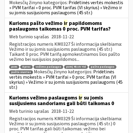
Mokesčių žinyno kategorijos:
Pridėtinės vertės mokestis
» PVM tarifai » 0 proc. PVM tarifas (VI skyrius) » Vežimo ir
su jomis susijusioms paslaugoms (45 str.)
Kurioms pašto vežimo
ir
papildomoms
paslaugoms taikomas 0 proc. PVM tarifas?
Web turinio sąrašas
2018-11-22
Registracijos numeris KM0327 Ši informacija skelbiama:
Vežimo ir su jomis susijusioms paslaugoms (45 str.)
Taikant 0 proc. PVM tarifą apmokestinamos šios pašto
vežimo bei susijusios papildomos...
pvm
0 proc
vežimo paslaugos
pvmį 45 str 4 d
pašto paslaugos
Mokesčių žinyno kategorijos:
Pridėtinės
pašto siuntos
vertės mokestis » PVM tarifai » 0 proc. PVM tarifas (VI
skyrius) » Vežimo ir su jomis susijusioms paslaugoms (45
str.)
Kurioms vežimo paslaugoms
ir
su jomis
susijusiems sandoriams gali būti taikomas 0
Web turinio sąrašas
2018-11-22
Registracijos numeris KM0329 Ši informacija skelbiama:
Vežimo ir su jomis susijusioms paslaugoms (45 str.) 0
proc. PVM tarifas gali būti taikomas: vežimo bei