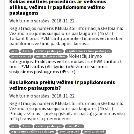
Kokias muitinės procedūras
ar
veiksmus
atlikus, vežimo
ir
papildomoms vežimo
paslaugoms
Web turinio sąrašas
2018-11-22
Registracijos numeris KM0333 Ši informacija skelbiama:
Vežimo ir su jomis susijusioms paslaugoms (45 str.)
Taikant 0 proc. PVM tarifą apmokestinamos vežimo bei
papildomos vežimo paslaugos, kurios...
pvm
0 proc
vežimo paslaugos
papildomos vežimo paslaugos
Mokesčių žinyno
pvmį 45 str 2 d
muitinės procedūros
kategorijos:
Pridėtinės vertės mokestis » PVM tarifai » 0
proc. PVM tarifas (VI skyrius) » Vežimo ir su jomis
susijusioms paslaugoms (45 str.)
Kas laikoma prekių vežimu
ir
papildomomis
vežimo paslaugomis?
Web turinio sąrašas
2018-11-22
Registracijos numeris KM0331 Ši informacija skelbiama:
Vežimo ir su jomis susijusioms paslaugoms (45 str.)
Prekių vežimas – prekių (įskaitant paštą) gabenimas visų
rūšių transporto priemonėmis,...
pvm
0 proc
vežimo paslaugos
pvmį 45 str
papildomos vežimo paslaugos
pvmį 2 str 26 d
pvmį 13 str 8 d