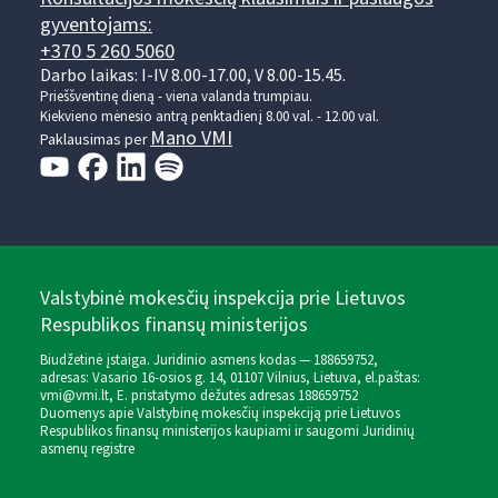
gyventojams:
+370 5 260 5060
Darbo laikas: I-IV 8.00-17.00, V 8.00-15.45.
Prieššventinę dieną - viena valanda trumpiau.
Kiekvieno mėnesio antrą penktadienį 8.00 val. - 12.00 val.
Mano VMI
Paklausimas per
Valstybinė mokesčių inspekcija prie Lietuvos
Respublikos finansų ministerijos
Biudžetinė įstaiga. Juridinio asmens kodas — 188659752,
adresas: Vasario 16-osios g. 14, 01107 Vilnius, Lietuva, el.paštas:
vmi@vmi.lt
, E. pristatymo dėžutės adresas 188659752
Duomenys apie Valstybinę mokesčių inspekciją prie Lietuvos
Respublikos finansų ministerijos kaupiami ir saugomi Juridinių
asmenų registre