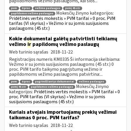
papildomoms vežimo paslaugoms, kai šios...
pvm
0 proc
vežimo paslaugos
pvmį 45 str
Mokesčių žinyno kategorijos:
papildomos vežimo paslaugos
Pridėtinės vertės mokestis » PVM tarifai » 0 proc. PVM
tarifas (VI skyrius) » Vežimo ir su jomis susijusioms
paslaugoms (45 str.)
Kokie dokumentai galėtų patvirtinti teikiamų
vežimo
ir
papildomų vežimo paslaugų
Web turinio sąrašas
2018-11-22
Registracijos numeris KM0335 Ši informacija skelbiama:
Vežimo ir su jomis susijusioms paslaugoms (45 str.) 0
proc. PVM tarifo taikymo pagrįstumą vežimo ir
papildomoms vežimo paslaugoms patvirtina:...
pvm
0 proc
pagrindžiantys dokumentai
vežimo paslaugos
Mokesčių žinyno
pvmį 45 str
papildomos vežimo paslaugos
kategorijos:
Pridėtinės vertės mokestis » PVM tarifai » 0
proc. PVM tarifas (VI skyrius) » Vežimo ir su jomis
susijusioms paslaugoms (45 str.)
Kuriais atvejais importuojamų prekių vežimui
taikomas 0 proc. PVM tarifas?
Web turinio sąrašas
2018-11-22