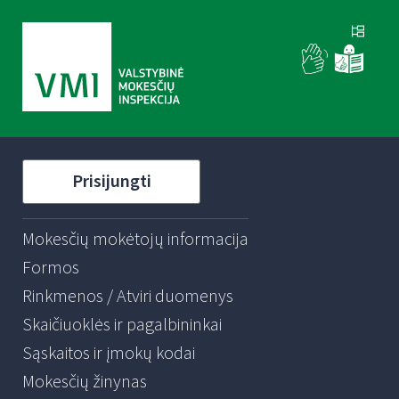
Prisijungti
Mokesčių mokėtojų informacija
Formos
Rinkmenos / Atviri duomenys
Skaičiuoklės ir pagalbininkai
Sąskaitos ir įmokų kodai
Mokesčių žinynas