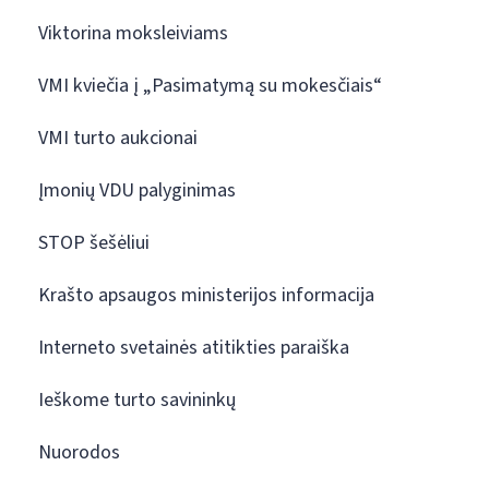
Viktorina moksleiviams
VMI kviečia į „Pasimatymą su mokesčiais“
VMI turto aukcionai
Įmonių VDU palyginimas
STOP šešėliui
Krašto apsaugos ministerijos informacija
Interneto svetainės atitikties paraiška
Ieškome turto savininkų
Nuorodos