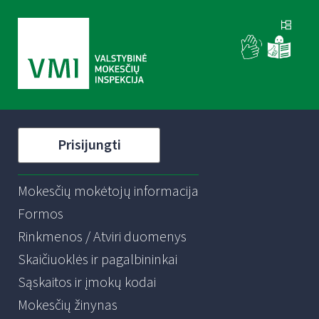
Prisijungti
Mokesčių mokėtojų informacija
Formos
Rinkmenos / Atviri duomenys
Skaičiuoklės ir pagalbininkai
Sąskaitos ir įmokų kodai
Mokesčių žinynas