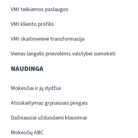
VMI teikiamos paslaugos
VMI kliento profilis
VMI skaitmeninė transformacija
Vienas langelis prievolėms valstybei sumokėti
NAUDINGA
Mokesčiai ir jų dydžiai
Atsiskaitymas grynaisiais pinigais
Dažniausiai užduodami klausimai
Mokesčių ABC