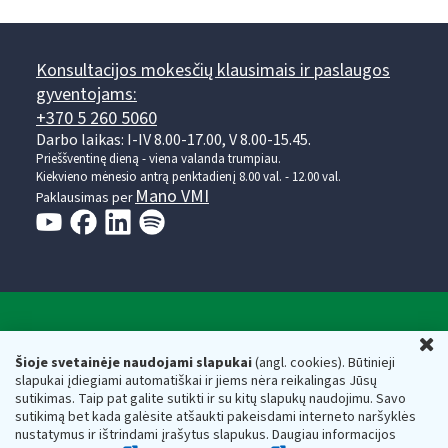
Konsultacijos mokesčių klausimais ir paslaugos
gyventojams:
+370 5 260 5060
Darbo laikas: I-IV 8.00-17.00, V 8.00-15.45.
Prieššventinę dieną - viena valanda trumpiau.
Kiekvieno mėnesio antrą penktadienį 8.00 val. - 12.00 val.
Mano VMI
Paklausimas per
Valstybinė mokesčių inspekcija prie Lietuvos
U
Respublikos finansų ministerijos
Šioje svetainėje naudojami slapukai
(angl. cookies). Būtinieji
slapukai įdiegiami automatiškai ir jiems nėra reikalingas Jūsų
Biudžetinė įstaiga. Juridinio asmens kodas — 188659752,
sutikimas. Taip pat galite sutikti ir su kitų slapukų naudojimu. Savo
adresas: Vasario 16-osios g. 14, 01107 Vilnius, Lietuva, el.paštas:
sutikimą bet kada galėsite atšaukti pakeisdami interneto naršyklės
vmi@vmi.lt
, E. pristatymo dėžutės adresas 188659752
nustatymus ir ištrindami įrašytus slapukus. Daugiau informacijos
Duomenys apie Valstybinę mokesčių inspekciją prie Lietuvos