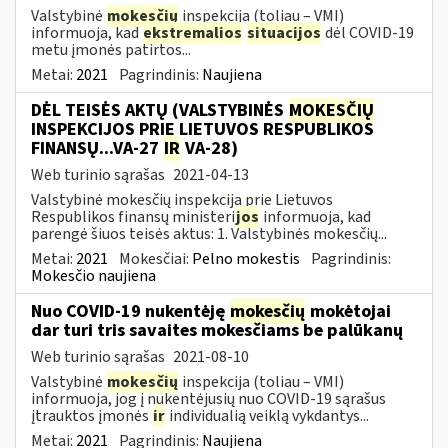
Valstybinė
mokesčių
inspekcija (toliau – VMI)
informuoja, kad
ekstremalios
situacijos
dėl COVID-19
metu įmonės patirtos...
Metai:
2021
Pagrindinis:
Naujiena
DĖL TEISĖS AKTŲ (VALSTYBINĖS
MOKESČIŲ
INSPEKCIJOS PRIE LIETUVOS RESPUBLIKOS
FINANSŲ...VA-27
IR
VA-28)
Web turinio sąrašas
2021-04-13
Valstybinė mokesčių inspekcija prie Lietuvos
Respublikos finansų ministeri
jos
informuoja, kad
parengė šiuos teisės aktus: 1. Valstybinės mokesčių...
Metai:
2021
Mokesčiai:
Pelno mokestis
Pagrindinis:
Mokesčio naujiena
Nuo COVID-19 nukentėję
mokesčių
mokėtojai
dar turi tris savaites mokesčiams be palūkanų
Web turinio sąrašas
2021-08-10
Valstybinė
mokesčių
inspekcija (toliau – VMI)
informuoja, jog į nukentėjusių nuo COVID-19 sąrašus
įtrauktos įmonės
ir
individualią veiklą vykdantys...
Metai:
2021
Pagrindinis:
Naujiena