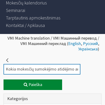
Mokesčių kalendorius
Seminarai
Tarptautinis apmokestinimas
Kontaktai / Apklausa
VMI Machine translation / VMI Машинный перевод /
VMI Машинний переклад (
English
,
Русский
,
Українська
)
Paieška
Kategorijos