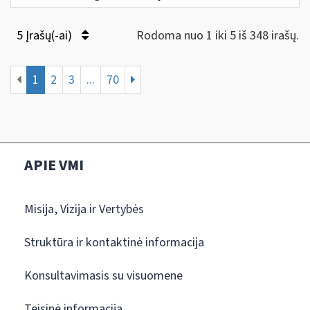
5 Įrašų(-ai)
Rodoma nuo 1 iki 5 iš 348 irašų.
1
2
3
...
70
APIE VMI
Misija, Vizija ir Vertybės
Struktūra ir kontaktinė informacija
Konsultavimasis su visuomene
Teisinė informacija