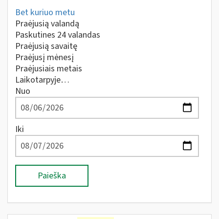
Bet kuriuo metu
Praėjusią valandą
Paskutines 24 valandas
Praėjusią savaitę
Praėjusį mėnesį
Praėjusiais metais
Laikotarpyje…
Nuo
Iki
Paieška