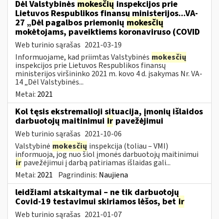
Dėl Valstybinės
mokesčių
inspekcijos prie
Lietuvos Respublikos finansų ministerijos...VA-
27 „Dėl pagalbos priemonių
mokesčių
mokėtojams, paveiktiems koronaviruso (COVID
Web turinio sąrašas
2021-03-19
Informuojame, kad priimtas Valstybinės
mokesčių
inspekcijos prie Lietuvos Respublikos finansų
ministerijos viršininko 2021 m. kovo 4 d. įsakymas Nr. VA-
14 „Dėl Valstybinės...
Metai:
2021
Kol tęsis ekstremalioji situacija, įmonių išlaidos
darbuotojų maitinimui
ir
pavežėjimui
Web turinio sąrašas
2021-10-06
Valstybinė
mokesčių
inspekcija (toliau – VMI)
informuoja, jog nuo šiol įmonės darbuotojų maitinimui
ir
pavežėjimui į darbą patiriamas išlaidas gali...
Metai:
2021
Pagrindinis:
Naujiena
leidžiami atskaitymai – ne tik darbuotojų
Covid-19 testavimui skiriamos lėšos, bet
ir
Web turinio sąrašas
2021-01-07