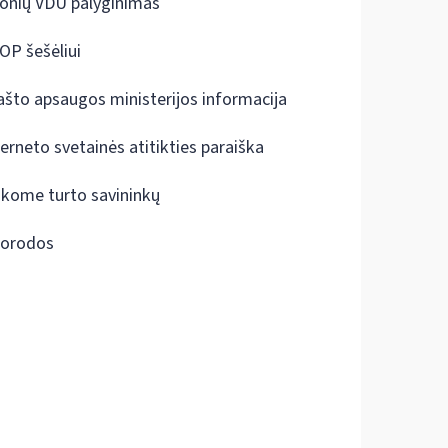
onių VDU palyginimas
OP šešėliui
ašto apsaugos ministerijos informacija
terneto svetainės atitikties paraiška
škome turto savininkų
orodos