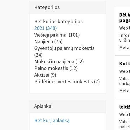
Kategorijos
Dėl 
paga
Bet kurios kategorijos
2021
(348)
Web t
Viešieji pirkimai
(101)
Infor
virši
Naujiena
(75)
Metai
Gyventojų pajamų mokestis
(24)
Mokesčio naujiena
(12)
Kol 
Pelno mokestis
(12)
Web t
Akcizai
(9)
Valst
Pridėtinės vertės mokestis
(7)
darbą
Metai
Aplankai
leid
Web t
Bet kurį aplanką
Valst
patirt