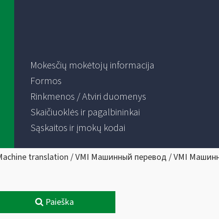
Mokesčių mokėtojų informacija
Formos
Rinkmenos / Atviri duomenys
Skaičiuoklės ir pagalbininkai
Sąskaitos ir įmokų kodai
Machine translation / VMI Машинный перевод / VMI Машин
Paieška