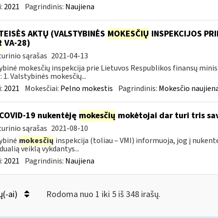
:
2021
Pagrindinis:
Naujiena
TEISĖS AKTŲ (VALSTYBINĖS
MOKESČIŲ
INSPEKCIJOS PRI
R
VA-28)
urinio sąrašas
2021-04-13
ybinė mokesčių inspekcija prie Lietuvos Respublikos finansų minis
: 1. Valstybinės mokesčių...
:
2021
Mokesčiai:
Pelno mokestis
Pagrindinis:
Mokesčio naujien
COVID-19 nukentėję
mokesčių
mokėtojai dar turi tris s
urinio sąrašas
2021-08-10
ybinė
mokesčių
inspekcija (toliau – VMI) informuoja, jog į nuken
dualią veiklą vykdantys...
:
2021
Pagrindinis:
Naujiena
ų(-ai)
Rodoma nuo 1 iki 5 iš 348 irašų.