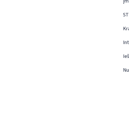
Įm
ST
Kr
In
Ie
Nu