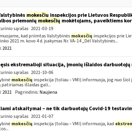
Valstybinės
mokesčių
inspekcijos prie Lietuvos Respublik
lbos priemonių
mokesčių
mokėtojams, paveiktiems kor
urinio sąrašas
2021-03-19
muojame, kad priimtas Valstybinės
mokesčių
inspekcijos prie Li
ninko 2021 m. kovo 4 d. įsakymas Nr. VA-14 „Dėl Valstybinės...
:
2021
tęsis ekstremalioji situacija, įmonių išlaidos darbuotoj
urinio sąrašas
2021-10-06
ybinė
mokesčių
inspekcija (toliau – VMI) informuoja, jog nuo ši
 patiriamas išlaidas gali...
:
2021
Pagrindinis:
Naujiena
žiami atskaitymai – ne tik darbuotojų Covid-19 testavim
urinio sąrašas
2021-01-07
ybinė
mokesčių
inspekcija (toliau – VMI) informuoja, kad
ekstre
os...