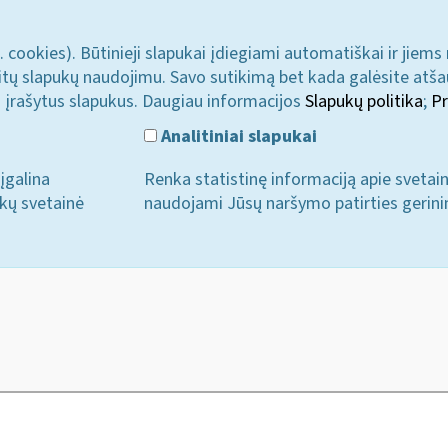
. cookies). Būtinieji slapukai įdiegiami automatiškai ir jiems
u kitų slapukų naudojimu. Savo sutikimą bet kada galėsite atš
i įrašytus slapukus. Daugiau informacijos
Slapukų politika
;
Pr
Analitiniai slapukai
įgalina
Renka statistinę informaciją apie svetai
ukų svetainė
naudojami Jūsų naršymo patirties gerini