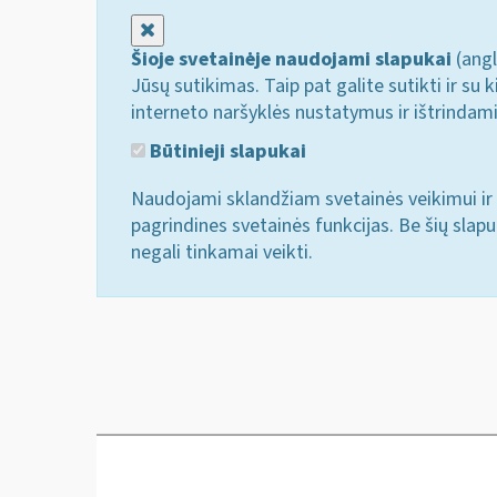
Uždaryti
Šioje svetainėje naudojami slapukai
(angl
Jūsų sutikimas. Taip pat galite sutikti ir s
interneto naršyklės nustatymus ir ištrindam
Būtinieji slapukai
Naudojami sklandžiam svetainės veikimui ir 
pagrindines svetainės funkcijas. Be šių slap
negali tinkamai veikti.