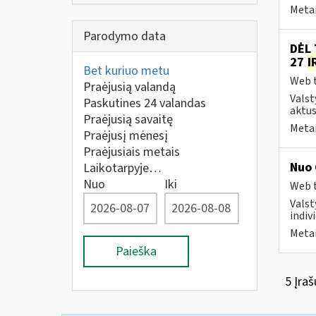
Metai
Parodymo data
DĖL 
27
I
Bet kuriuo metu
Web t
Praėjusią valandą
Valst
Paskutines 24 valandas
aktus
Praėjusią savaitę
Metai
Praėjusį mėnesį
Praėjusiais metais
Nuo 
Laikotarpyje…
Nuo
Iki
Web t
Valst
indivi
Metai
Paieška
5 Įraš