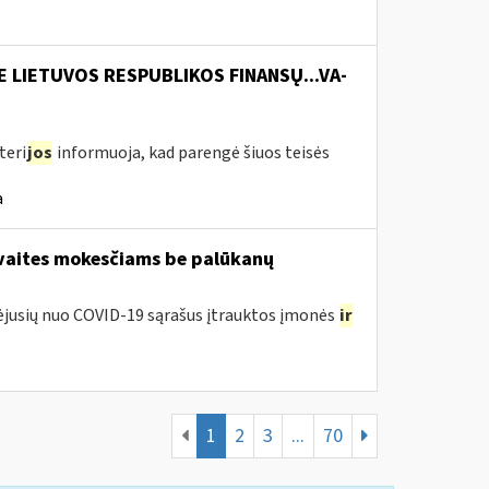
E LIETUVOS RESPUBLIKOS FINANSŲ...VA-
teri
jos
informuoja, kad parengė šiuos teisės
a
avaites mokesčiams be palūkanų
tėjusių nuo COVID-19 sąrašus įtrauktos įmonės
ir
1
2
3
...
70