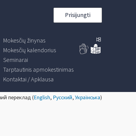
Prisijungti
Mokesčių žinynas
Mokesčių kalendorius
Seminarai
Tarptautinis apmokestinimas
Kontaktai / Apklausa
ний переклад (
English
,
Русский
,
Українська
)