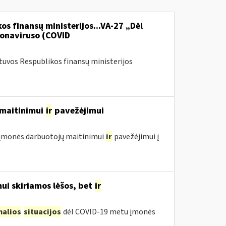
os finansų ministerijos...VA-27 „Dėl
onaviruso (COVID
etuvos Respublikos finansų ministerijos
ų maitinimui
ir
pavežėjimui
ol įmonės darbuotojų maitinimui
ir
pavežėjimui į
ui skiriamos lėšos, bet
ir
malios
situacijos
dėl COVID-19 metu įmonės