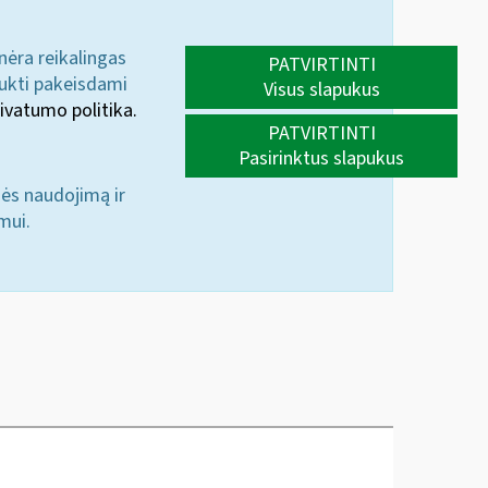
 nėra reikalingas
PATVIRTINTI
aukti pakeisdami
Visus slapukus
ivatumo politika.
PATVIRTINTI
Pasirinktus slapukus
nės naudojimą ir
mui.