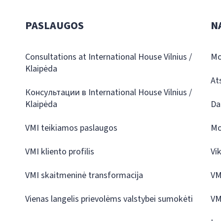
PASLAUGOS
N
Consultations at International House Vilnius /
Mo
Klaipėda
At
Консультации в International House Vilnius /
Klaipėda
Da
VMI teikiamos paslaugos
Mo
VMI kliento profilis
Vi
VMI skaitmeninė transformacija
VM
Vienas langelis prievolėms valstybei sumokėti
VM