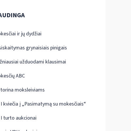
AUDINGA
kesčiai ir jų dydžiai
siskaitymas grynaisiais pinigais
žniausiai užduodami klausimai
kesčių ABC
ktorina moksleiviams
I kviečia į „Pasimatymą su mokesčiais“
I turto aukcionai