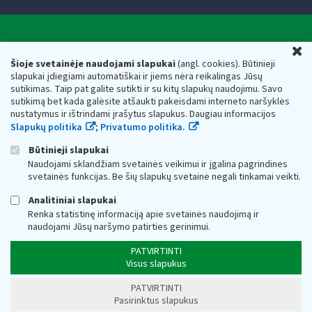
Valstybinė mokesčių inspekcija prie Lietuvos
U
Respublikos finansų ministerijos
Šioje svetainėje naudojami slapukai
(angl. cookies). Būtinieji
slapukai įdiegiami automatiškai ir jiems nėra reikalingas Jūsų
Biudžetinė įstaiga. Juridinio asmens kodas — 188659752,
sutikimas. Taip pat galite sutikti ir su kitų slapukų naudojimu. Savo
adresas: Vasario 16-osios g. 14, 01107 Vilnius, Lietuva, el.paštas:
sutikimą bet kada galėsite atšaukti pakeisdami interneto naršyklės
vmi@vmi.lt
, E. pristatymo dėžutės adresas 188659752
nustatymus ir ištrindami įrašytus slapukus. Daugiau informacijos
Duomenys apie Valstybinę mokesčių inspekciją prie Lietuvos
Slapukų politika
;
Privatumo politika.
Respublikos finansų ministerijos kaupiami ir saugomi Juridinių
asmenų registre
Būtinieji slapukai
Naudojami sklandžiam svetainės veikimui ir įgalina pagrindines
svetainės funkcijas. Be šių slapukų svetainė negali tinkamai veikti.
Analitiniai slapukai
Renka statistinę informaciją apie svetainės naudojimą ir
naudojami Jūsų naršymo patirties gerinimui.
PATVIRTINTI
Visus slapukus
PATVIRTINTI
Pasirinktus slapukus