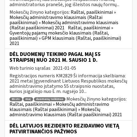
administratorius pranešė, jog išleistos naujų formų...
Mokesčių žinyno kategorijos:
Raštai, paaiškinimai »
Mokesčių administravimo klausimais (Raštai
paaiškinimai) » Mokesčių administravimo klausimais
(Raštai paaiškinimai) 2021
Raštai, paaiškinimai »
Gyventojų pajamų mokesčio klausimais (Raštai,
paaiškinimai) » GPM klausimais (Raštai, paaiškinimai)
2021
DĖL DUOMENŲ TEIKIMO PAGAL MAĮ 55
STRAIPSNĮ NUO 2021 M. SAUSIO 1 D.
Web turinio sąrašas
2021-01-05
Registracijos numeris KM2829 Ši informacija skelbiama:
2021 metai Įgyvendinant Lietuvos Respublikos mokesčių
administravimo įstatymo 55 straipsnio nuostatas,
kurios įsigaliojo nuo š. m. rugsėjo 10...
Mokesčių žinyno kategorijos:
55 str.
maį
duomenų teikimas
Raštai, paaiškinimai » Mokesčių administravimo
klausimais (Raštai paaiškinimai) » Mokesčių
administravimo klausimais (Raštai paaiškinimai) 2021
DĖL LATVIJOS REZIDENTO REZIDAVIMO VIETĄ
PATVIRTINANČIOS PAŽYMOS