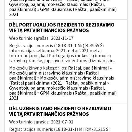
Gyventojų pajamų mokesčio klausimais (Raštai,
paaiškinimai) » GPM klausimais (Raštai, paaiškinimai)
2021
DĖL PORTUGALIJOS REZIDENTO REZIDAVIMO
VIETĄ PATVIRTINANČIOS PAŽYMOS
Web turinio sąrašas
2021-11-17
Registracijos numeris (18.18-31-1 Mr) R-4955 Ši
informacija skelbiama: 2021 metai 2021 metai
Informuojame, kad Portugalijos mokesčių ir muitų
tarnyba pranešė, jog savo rezidentams (fiziniams ir...
Mokesčių žinyno kategorijos:
Raštai, paaiškinimai »
Mokesčių administravimo klausimais (Raštai
paaiškinimai) » Mokesčių administravimo klausimais
(Raštai paaiškinimai) 2021
Raštai, paaiškinimai »
Gyventojų pajamų mokesčio klausimais (Raštai,
paaiškinimai) » GPM klausimais (Raštai, paaiškinimai)
2021
DĖL UZBEKISTANO REZIDENTO REZIDAVIMO
VIETĄ PATVIRTINANČIOS PAŽYMOS
Web turinio sąrašas
2021-07-01
Registracijos numeris (18.18-31-1) Mr RM-31215 Ši