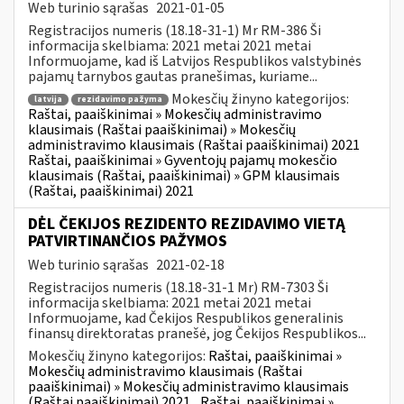
Web turinio sąrašas
2021-01-05
Registracijos numeris (18.18-31-1) Mr RM-386 Ši
informacija skelbiama: 2021 metai 2021 metai
Informuojame, kad iš Latvijos Respublikos valstybinės
pajamų tarnybos gautas pranešimas, kuriame...
Mokesčių žinyno kategorijos:
latvija
rezidavimo pažyma
Raštai, paaiškinimai » Mokesčių administravimo
klausimais (Raštai paaiškinimai) » Mokesčių
administravimo klausimais (Raštai paaiškinimai) 2021
Raštai, paaiškinimai » Gyventojų pajamų mokesčio
klausimais (Raštai, paaiškinimai) » GPM klausimais
(Raštai, paaiškinimai) 2021
DĖL ČEKIJOS REZIDENTO REZIDAVIMO VIETĄ
PATVIRTINANČIOS PAŽYMOS
Web turinio sąrašas
2021-02-18
Registracijos numeris (18.18-31-1 Mr) RM-7303 Ši
informacija skelbiama: 2021 metai 2021 metai
Informuojame, kad Čekijos Respublikos generalinis
finansų direktoratas pranešė, jog Čekijos Respublikos...
Mokesčių žinyno kategorijos:
Raštai, paaiškinimai »
Mokesčių administravimo klausimais (Raštai
paaiškinimai) » Mokesčių administravimo klausimais
(Raštai paaiškinimai) 2021
Raštai, paaiškinimai »