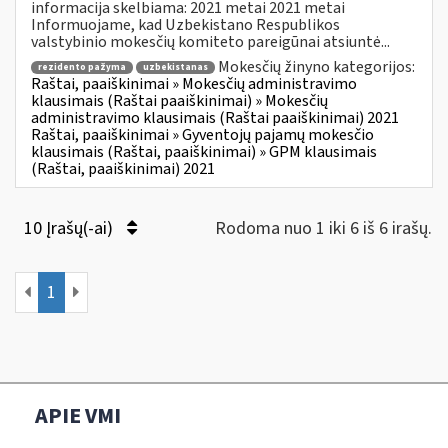
informacija skelbiama: 2021 metai 2021 metai
Informuojame, kad Uzbekistano Respublikos
valstybinio mokesčių komiteto pareigūnai atsiuntė...
Mokesčių žinyno kategorijos:
rezidento pažyma
uzbekistanas
Raštai, paaiškinimai » Mokesčių administravimo
klausimais (Raštai paaiškinimai) » Mokesčių
administravimo klausimais (Raštai paaiškinimai) 2021
Raštai, paaiškinimai » Gyventojų pajamų mokesčio
klausimais (Raštai, paaiškinimai) » GPM klausimais
(Raštai, paaiškinimai) 2021
10 Įrašų(-ai)
Rodoma nuo 1 iki 6 iš 6 irašų.
1
APIE VMI