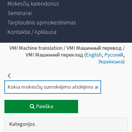
Mokesčių kalendorius
Seminarai
Tarptautinis apmokestinimas
Kontaktai / Apklausa
VMI Machine translation / VMI Машинный перевод /
VMI Машинний переклад (
English
,
Русский
,
Українська
)
Paieška
Kategorijos