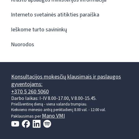
Interneto svetainės atitikties paraiška
Ieškome turto savininkų
Nuorodos
Konsultacijos mokesčių klausimais ir paslaugos
gyventojams:
+370 5 260 5060
Darbo laikas: I-IV 8.00-17.00, V 8.00-15.45.
Prieššventinę dieną - viena valanda trumpiau.
Kiekvieno mėnesio antrą penktadienį 8.00 val. - 12.00 val.
Mano VMI
Paklausimas per