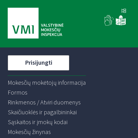
Prisijungti
Mokesčių mokėtojų informacija
Formos
Rinkmenos / Atviri duomenys
Skaičiuoklės ir pagalbininkai
Sąskaitos ir įmokų kodai
Mokesčių žinynas