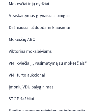
Mokesčiai ir jų dydžiai
Atsiskaitymas grynaisiais pinigais
Dažniausiai užduodami klausimai
Mokesčių ABC
Viktorina moksleiviams
VMI kviečia į „Pasimatymą su mokesčiais“
VMI turto aukcionai
Įmonių VDU palyginimas
STOP šešėliui
Krašto apsaugos ministerijos informacija