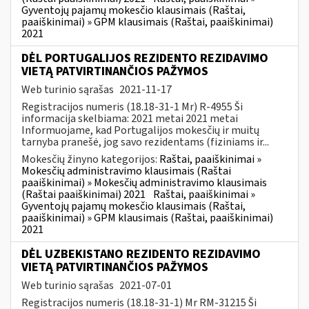
Gyventojų pajamų mokesčio klausimais (Raštai,
paaiškinimai) » GPM klausimais (Raštai, paaiškinimai)
2021
DĖL PORTUGALIJOS REZIDENTO REZIDAVIMO
VIETĄ PATVIRTINANČIOS PAŽYMOS
Web turinio sąrašas
2021-11-17
Registracijos numeris (18.18-31-1 Mr) R-4955 Ši
informacija skelbiama: 2021 metai 2021 metai
Informuojame, kad Portugalijos mokesčių ir muitų
tarnyba pranešė, jog savo rezidentams (fiziniams ir...
Mokesčių žinyno kategorijos:
Raštai, paaiškinimai »
Mokesčių administravimo klausimais (Raštai
paaiškinimai) » Mokesčių administravimo klausimais
(Raštai paaiškinimai) 2021
Raštai, paaiškinimai »
Gyventojų pajamų mokesčio klausimais (Raštai,
paaiškinimai) » GPM klausimais (Raštai, paaiškinimai)
2021
DĖL UZBEKISTANO REZIDENTO REZIDAVIMO
VIETĄ PATVIRTINANČIOS PAŽYMOS
Web turinio sąrašas
2021-07-01
Registracijos numeris (18.18-31-1) Mr RM-31215 Ši