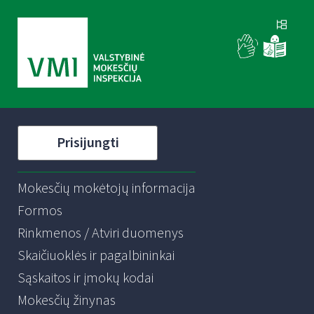
Prisijungti
Mokesčių mokėtojų informacija
Formos
Rinkmenos / Atviri duomenys
Skaičiuoklės ir pagalbininkai
Sąskaitos ir įmokų kodai
Mokesčių žinynas