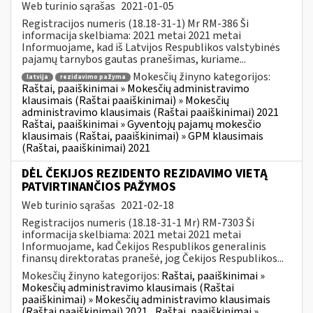
Web turinio sąrašas
2021-01-05
Registracijos numeris (18.18-31-1) Mr RM-386 Ši
informacija skelbiama: 2021 metai 2021 metai
Informuojame, kad iš Latvijos Respublikos valstybinės
pajamų tarnybos gautas pranešimas, kuriame...
Mokesčių žinyno kategorijos:
latvija
rezidavimo pažyma
Raštai, paaiškinimai » Mokesčių administravimo
klausimais (Raštai paaiškinimai) » Mokesčių
administravimo klausimais (Raštai paaiškinimai) 2021
Raštai, paaiškinimai » Gyventojų pajamų mokesčio
klausimais (Raštai, paaiškinimai) » GPM klausimais
(Raštai, paaiškinimai) 2021
DĖL ČEKIJOS REZIDENTO REZIDAVIMO VIETĄ
PATVIRTINANČIOS PAŽYMOS
Web turinio sąrašas
2021-02-18
Registracijos numeris (18.18-31-1 Mr) RM-7303 Ši
informacija skelbiama: 2021 metai 2021 metai
Informuojame, kad Čekijos Respublikos generalinis
finansų direktoratas pranešė, jog Čekijos Respublikos...
Mokesčių žinyno kategorijos:
Raštai, paaiškinimai »
Mokesčių administravimo klausimais (Raštai
paaiškinimai) » Mokesčių administravimo klausimais
(Raštai paaiškinimai) 2021
Raštai, paaiškinimai »