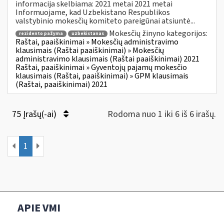
informacija skelbiama: 2021 metai 2021 metai
Informuojame, kad Uzbekistano Respublikos
valstybinio mokesčių komiteto pareigūnai atsiuntė...
Mokesčių žinyno kategorijos:
rezidento pažyma
uzbekistanas
Raštai, paaiškinimai » Mokesčių administravimo
klausimais (Raštai paaiškinimai) » Mokesčių
administravimo klausimais (Raštai paaiškinimai) 2021
Raštai, paaiškinimai » Gyventojų pajamų mokesčio
klausimais (Raštai, paaiškinimai) » GPM klausimais
(Raštai, paaiškinimai) 2021
75 Įrašų(-ai)
Rodoma nuo 1 iki 6 iš 6 irašų.
1
APIE VMI