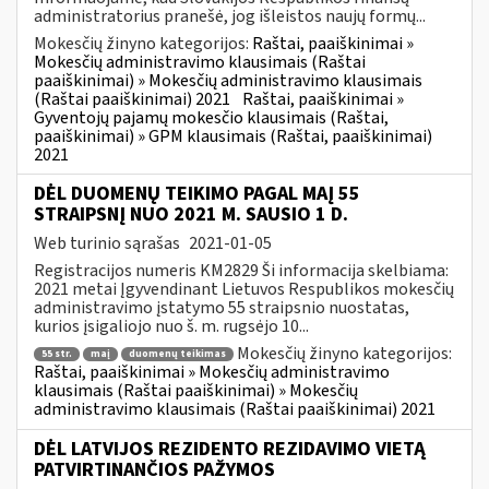
administratorius pranešė, jog išleistos naujų formų...
Mokesčių žinyno kategorijos:
Raštai, paaiškinimai »
Mokesčių administravimo klausimais (Raštai
paaiškinimai) » Mokesčių administravimo klausimais
(Raštai paaiškinimai) 2021
Raštai, paaiškinimai »
Gyventojų pajamų mokesčio klausimais (Raštai,
paaiškinimai) » GPM klausimais (Raštai, paaiškinimai)
2021
DĖL DUOMENŲ TEIKIMO PAGAL MAĮ 55
STRAIPSNĮ NUO 2021 M. SAUSIO 1 D.
Web turinio sąrašas
2021-01-05
Registracijos numeris KM2829 Ši informacija skelbiama:
2021 metai Įgyvendinant Lietuvos Respublikos mokesčių
administravimo įstatymo 55 straipsnio nuostatas,
kurios įsigaliojo nuo š. m. rugsėjo 10...
Mokesčių žinyno kategorijos:
55 str.
maį
duomenų teikimas
Raštai, paaiškinimai » Mokesčių administravimo
klausimais (Raštai paaiškinimai) » Mokesčių
administravimo klausimais (Raštai paaiškinimai) 2021
DĖL LATVIJOS REZIDENTO REZIDAVIMO VIETĄ
PATVIRTINANČIOS PAŽYMOS