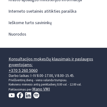
Interneto svetainės atitikties paraiška
Ieškome turto savininkų
Nuorodos
Konsultacijos mokesčių klausimais ir paslaugos
gyventojams:
+370 5 260 5060
Darbo laikas: I-IV 8.00-17.00, V 8.00-15.45.
Prieššventinę dieną - viena valanda trumpiau.
Kiekvieno mėnesio antrą penktadienį 8.00 val. - 12.00 val.
Mano VMI
Paklausimas per