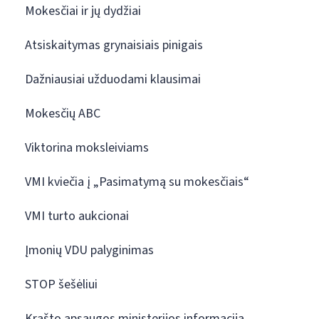
Mokesčiai ir jų dydžiai
Atsiskaitymas grynaisiais pinigais
Dažniausiai užduodami klausimai
Mokesčių ABC
Viktorina moksleiviams
VMI kviečia į „Pasimatymą su mokesčiais“
VMI turto aukcionai
Įmonių VDU palyginimas
STOP šešėliui
Krašto apsaugos ministerijos informacija