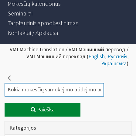
Mokesčių kalendorius
Seminarai
Tarptautinis apmokestinimas
Kontaktai / Apklausa
VMI Machine translation / VMI Машинный перевод /
VMI Машинний переклад (
English
,
Русский
,
Українська
)
Paieška
Kategorijos