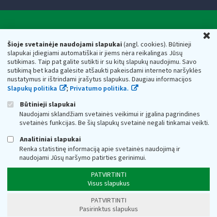
Valstybinė mokesčių inspekcija prie Lietuvos
U
Respublikos finansų ministerijos
Šioje svetainėje naudojami slapukai
(angl. cookies). Būtinieji
slapukai įdiegiami automatiškai ir jiems nėra reikalingas Jūsų
Biudžetinė įstaiga. Juridinio asmens kodas — 188659752,
sutikimas. Taip pat galite sutikti ir su kitų slapukų naudojimu. Savo
adresas: Vasario 16-osios g. 14, 01107 Vilnius, Lietuva, el.paštas:
sutikimą bet kada galėsite atšaukti pakeisdami interneto naršyklės
vmi@vmi.lt
, E. pristatymo dėžutės adresas 188659752
nustatymus ir ištrindami įrašytus slapukus. Daugiau informacijos
Duomenys apie Valstybinę mokesčių inspekciją prie Lietuvos
Slapukų politika
;
Privatumo politika.
Respublikos finansų ministerijos kaupiami ir saugomi Juridinių
asmenų registre
Būtinieji slapukai
Naudojami sklandžiam svetainės veikimui ir įgalina pagrindines
svetainės funkcijas. Be šių slapukų svetainė negali tinkamai veikti.
Analitiniai slapukai
Renka statistinę informaciją apie svetainės naudojimą ir
naudojami Jūsų naršymo patirties gerinimui.
PATVIRTINTI
Visus slapukus
PATVIRTINTI
Pasirinktus slapukus