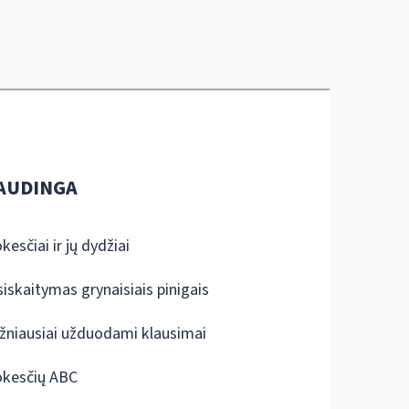
AUDINGA
kesčiai ir jų dydžiai
siskaitymas grynaisiais pinigais
žniausiai užduodami klausimai
kesčių ABC