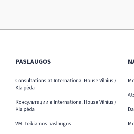
PASLAUGOS
N
Consultations at International House Vilnius /
Mo
Klaipėda
At
Консультации в International House Vilnius /
Klaipėda
Da
VMI teikiamos paslaugos
Mo