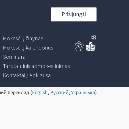
Prisijungti
Mokesčių žinynas
Mokesčių kalendorius
Seminarai
Tarptautinis apmokestinimas
Kontaktai / Apklausa
ний переклад (
English
,
Русский
,
Українська
)