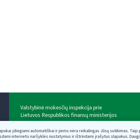
Valstybinė mokesčių inspekcija prie
Lietuvos Respublikos finansų ministerijos
Biudžetinė įstaiga. Juridinio asmens kodas — 188659752,
adresas: Vasario 16-osios g. 14, 01107 Vilnius, Lietuva,
lapukai įdiegiami automatiškai ir jiems nėra reikalingas Jūsų sutikimas. Taip pa
el.paštas:
vmi@vmi.lt
, E. pristatymo dėžutės adresas
sdami interneto naršyklės nustatymus ir ištrindami įrašytus slapukus. Daug