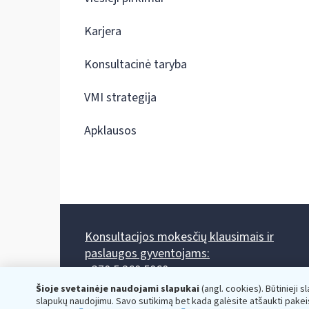
Karjera
Konsultacinė taryba
VMI strategija
Apklausos
Konsultacijos mokesčių klausimais ir
paslaugos gyventojams:
+370 5 260 5060
Darbo laikas: I-IV 8.00-17.00, V 8.00-15.45.
Šioje svetainėje naudojami slapukai
(angl. cookies). Būtinieji s
Prieššventinę dieną - viena valanda trumpiau.
slapukų naudojimu. Savo sutikimą bet kada galėsite atšaukti pakei