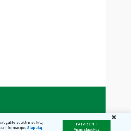
Uždar
t galite sutikti ir su kitų
PATVIRTINTI
iau informacijos
Slapukų
Visus slapukus