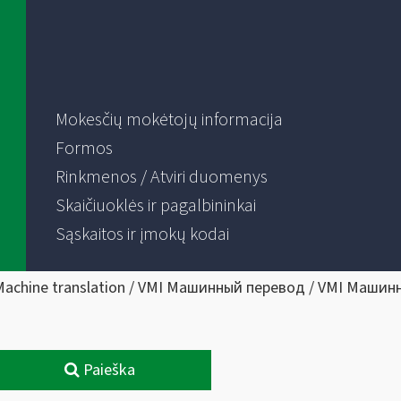
Mokesčių mokėtojų informacija
Formos
Rinkmenos / Atviri duomenys
Skaičiuoklės ir pagalbininkai
Sąskaitos ir įmokų kodai
Machine translation / VMI Машинный перевод / VMI Машин
Paieška