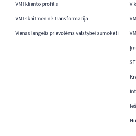
VMI kliento profilis
Vi
VMI skaitmeninė transformacija
VM
Vienas langelis prievolėms valstybei sumokėti
VM
Įm
ST
Kr
In
Ie
Nu