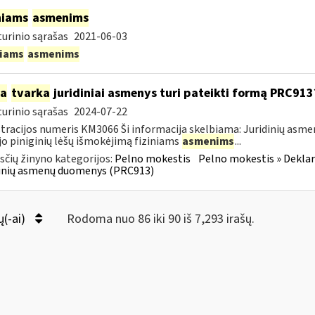
niams
asmenims
urinio sąrašas
2021-06-03
niams
asmenims
ia
tvarka
juridiniai asmenys turi pateikti formą PRC913
urinio sąrašas
2024-07-22
tracijos numeris KM3066 Ši informacija skelbiama: Juridinių asm
jo piniginių lėšų išmokėjimą fiziniams
asmenims
...
čių žinyno kategorijos:
Pelno mokestis
Pelno mokestis » Dekla
dinių asmenų duomenys (PRC913)
ų(-ai)
Rodoma nuo 86 iki 90 iš 7,293 irašų.