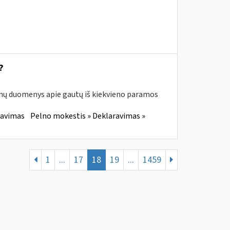
?
enų duomenys apie gautų iš kiekvieno paramos
ravimas
Pelno mokestis » Deklaravimas »
1
...
17
18
19
...
1459