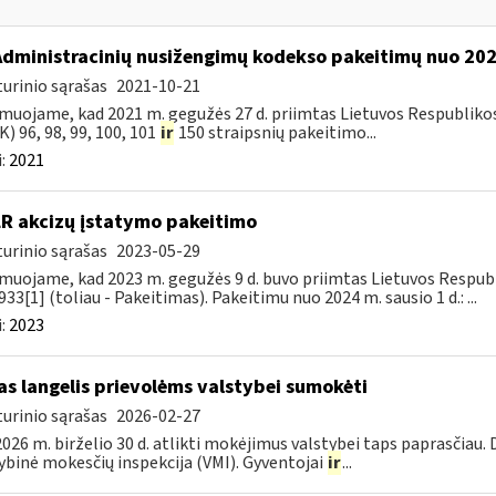
Administracinių nusižengimų kodekso pakeitimų nuo 20
urinio sąrašas
2021-10-21
muojame, kad 2021 m. gegužės 27 d. priimtas Lietuvos Respubliko
) 96, 98, 99, 100, 101
ir
150 straipsnių pakeitimo...
:
2021
LR akcizų įstatymo pakeitimo
urinio sąrašas
2023-05-29
muojame, kad 2023 m. gegužės 9 d. buvo priimtas Lietuvos Respubli
933[1] (toliau - Pakeitimas). Pakeitimu nuo 2024 m. sausio 1 d.: ...
:
2023
as langelis prievolėms valstybei sumokėti
urinio sąrašas
2026-02-27
026 m. birželio 30 d. atlikti mokėjimus valstybei taps paprasčiau.
ybinė mokesčių inspekcija (VMI). Gyventojai
ir
...