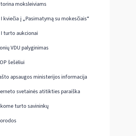
ktorina moksleiviams
I kviečia į „Pasimatymą su mokesčiais“
I turto aukcionai
onių VDU palyginimas
OP šešėliui
ašto apsaugos ministerijos informacija
terneto svetainės atitikties paraiška
škome turto savininkų
orodos