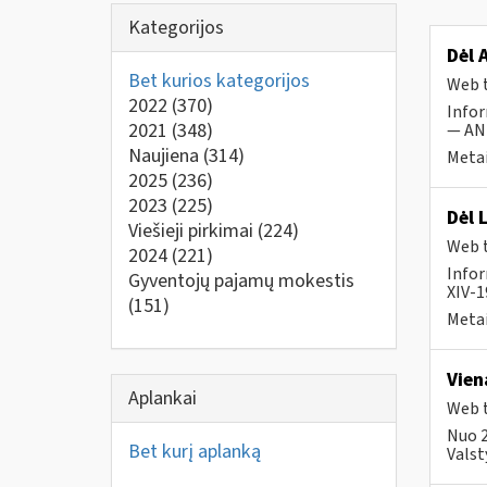
Kategorijos
Dėl 
Bet kurios kategorijos
Web t
2022
(370)
Infor
2021
(348)
— ANK
Naujiena
(314)
Metai
2025
(236)
2023
(225)
Dėl 
Viešieji pirkimai
(224)
Web t
2024
(221)
Infor
Gyventojų pajamų mokestis
XIV-1
(151)
Metai
Vien
Aplankai
Web t
Nuo 2
Bet kurį aplanką
Valst