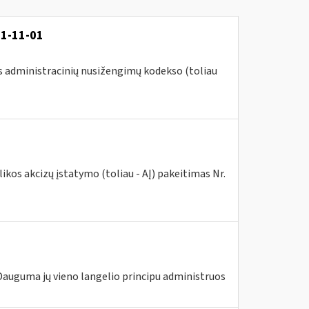
21-11-01
s administracinių nusižengimų kodekso (toliau
kos akcizų įstatymo (toliau - AĮ) pakeitimas Nr.
 Dauguma jų vieno langelio principu administruos