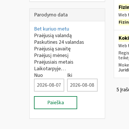
Fizi
Parodymo data
Web t
Fizi
Bet kuriuo metu
Praėjusią valandą
Kok
Paskutines 24 valandas
Web t
Praėjusią savaitę
Regis
Praėjusį mėnesį
teikė
Praėjusiais metais
Mokes
Laikotarpyje…
Juri
Nuo
Iki
5 Įraš
Paieška