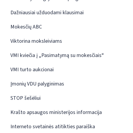
Dažniausiai užduodami klausimai
Mokesčių ABC
Viktorina moksleiviams
VMI kviečia į „Pasimatymą su mokesčiais“
VMI turto aukcionai
Įmonių VDU palyginimas
STOP šešėliui
Krašto apsaugos ministerijos informacija
Interneto svetainės atitikties paraiška