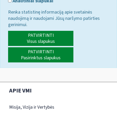
Analitiniai slapukai
Renka statistinę informaciją apie svetainės
naudojimą ir naudojami Jūsų naršymo patirties
gerinimui.
PATVIRTINTI
Visus slapukus
PATVIRTINTI
Pasirinktus slapukus
APIE VMI
Misija, Vizija ir Vertybės