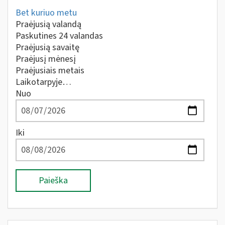
Bet kuriuo metu
Praėjusią valandą
Paskutines 24 valandas
Praėjusią savaitę
Praėjusį mėnesį
Praėjusiais metais
Laikotarpyje…
Nuo
Iki
Paieška