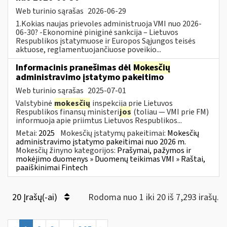
Web turinio sąrašas
2026-06-29
1.Kokias naujas prievoles administruoja VMI nuo 2026-
06-30? -Ekonominė piniginė sankcija – Lietuvos
Respublikos įstatymuose ir Europos Sąjungos teisės
aktuose, reglamentuojančiuose poveikio...
Informacinis pranešimas dėl
Mokesčių
administravimo įstatymo pakeitimo
Web turinio sąrašas
2025-07-01
Valstybinė
mokesčių
inspekcija prie Lietuvos
Respublikos finansų ministeri
jos
(toliau — VMI prie FM)
informuoja apie priimtus Lietuvos Respublikos...
Metai:
2025
Mokesčių įstatymų pakeitimai:
Mokesčių
administravimo įstatymo pakeitimai nuo 2026 m.
Mokesčių žinyno kategorijos:
Prašymai, pažymos ir
mokėjimo duomenys » Duomenų teikimas VMI » Raštai,
paaiškinimai Fintech
20 Įrašų(-ai)
Rodoma nuo 1 iki 20 iš 7,293 irašų.