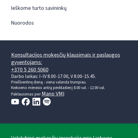
Ieškome turto savininkų
Nuorodos
Konsultacijos mokesčių klausimais ir paslaugos
gyventojams:
+370 5 260 5060
Darbo laikas: I-IV 8.00-17.00, V 8.00-15.45.
Prieššventinę dieną - viena valanda trumpiau.
Kiekvieno mėnesio antrą penktadienį 8.00 val. - 12.00 val.
Mano VMI
Paklausimas per