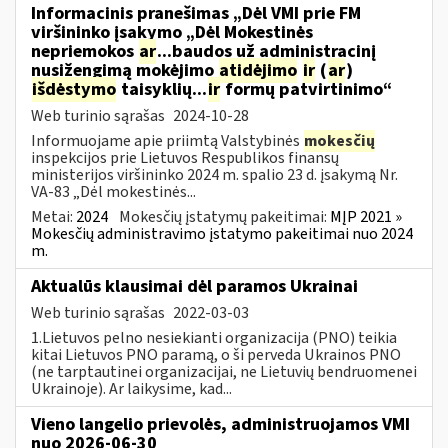
Informacinis pranešimas „Dėl VMI prie FM
viršininko įsakymo „Dėl Mokestinės
nepriemokos
ar
...baudos už administracinį
nusižengimą mokėjimo
atidėjimo
ir
(
ar
)
išdėstymo
taisyklių...
ir
formų patvirtinimo“
Web turinio sąrašas
2024-10-28
Informuojame apie priimtą Valstybinės
mokesčių
inspekcijos prie Lietuvos Respublikos finansų
ministerijos viršininko 2024 m. spalio 23 d. įsakymą Nr.
VA-83 „Dėl mokestinės...
Metai:
2024
Mokesčių įstatymų pakeitimai:
MĮP 2021 »
Mokesčių administravimo įstatymo pakeitimai nuo 2024
m.
Aktualūs klausimai dėl paramos Ukrainai
Web turinio sąrašas
2022-03-03
1.Lietuvos pelno nesiekianti organizacija (PNO) teikia
kitai Lietuvos PNO paramą, o ši perveda Ukrainos PNO
(ne tarptautinei organizacijai, ne Lietuvių bendruomenei
Ukrainoje). Ar laikysime, kad...
Vieno langelio prievolės, administruojamos VMI
nuo 2026-06-30