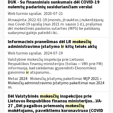
DUK - Su finansiniais sunkumais dėl COVID-19
nulemtų padarinių susiduriančiam verslui
Web turinio sąrašas
2020-07-21
Atnaujinta: 2022-01-19 Įmonės, įtrauktos į nukentėjusių
nuo Covid-19 sąrašą (nuo 2021 m. sausio 1 d.), prašymus
dėl mokestinės paskolos sutarties (MPS) be palūkanų
sudarymui galėjo pateikti iki...
Informacinis pranešimas dėl LR
mokesčių
administravimo įstatymo
ir
kitų teisės aktų
Web turinio sąrašas
2024-07-19
Valstybinė mokesčių inspekcija prie Lietuvos
Respublikos finansų ministerijos (toliau — VMI prie FM)
informuoja, kad siekdamas įgyvendinti Ekonomikos
gaivinimo
ir
atsparumo...
Metai:
2024
Mokesčių įstatymų pakeitimai:
MĮP 2021 »
Mokesčių administravimo įstatymo pakeitimai nuo 2024
m.
Dėl Valstybinės
mokesčių
inspekcijos prie
Lietuvos Respublikos finansų ministerijos...VA-
27 „Dėl pagalbos priemonių
mokesčių
mokėtojams, paveiktiems koronaviruso (COVID