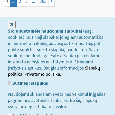
1
2
3
...
365
Uždaryti
Šioje svetainėje naudojami slapukai
(angl.
cookies). Būtinieji slapukai įdiegiami automatiškai
ir jiems nėra reikalingas Jūsų sutikimas. Taip pat
galite sutikti ir su kitų slapukų naudojimu. Savo
sutikimą bet kada galėsite atšaukti pakeisdami
interneto naršyklės nustatymus ir ištrindami
įrašytus slapukus. Daugiau informacijos
Slapukų
politika
;
Privatumo politika.
Būtinieji slapukai
Naudojami sklandžiam svetainės veikimui ir įgalina
pagrindines svetainės funkcijas. Be šių slapukų
svetainė negali tinkamai veikti.