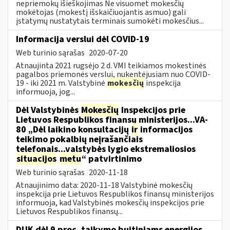
nepriemokų išieškojimas Ne visuomet mokesčių
mokėtojas (mokestį išskaičiuojantis asmuo) gali
įstatymų nustatytais terminais sumokėti mokesčius...
Informacija verslui dėl COVID-19
Web turinio sąrašas
2020-07-20
Atnaujinta 2021 rugsėjo 2 d. VMI teikiamos mokestinės
pagalbos priemonės verslui, nukentėjusiam nuo COVID-
19 - iki 2021 m. Valstybinė
mokesčių
inspekcija
informuoja, jog...
Dėl Valstybinės
Mokesčių
Inspekcijos prie
Lietuvos Respublikos finansų ministerijos...VA-
80 „Dėl laikino konsultacijų
ir
informacijos
teikimo pokalbių neįrašančiais
telefonais...valstybės lygio ekstremaliosios
situacijos
metu
“ patvirtinimo
Web turinio sąrašas
2020-11-18
Atnaujinimo data: 2020-11-18 Valstybinė mokesčių
inspekcija prie Lietuvos Respublikos finansų ministerijos
informuoja, kad Valstybinės mokesčių inspekcijos prie
Lietuvos Respublikos finansų...
DUK dėl 9 proc. taikymo buitiniams energijos