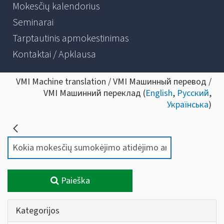
Mokesčių kalendorius
Seminarai
Tarptautinis apmokestinimas
Kontaktai / Apklausa
VMI Machine translation / VMI Машинный перевод /
VMI Машинний переклад (
English
,
Русский
,
Українська
)
Paieška
Kategorijos