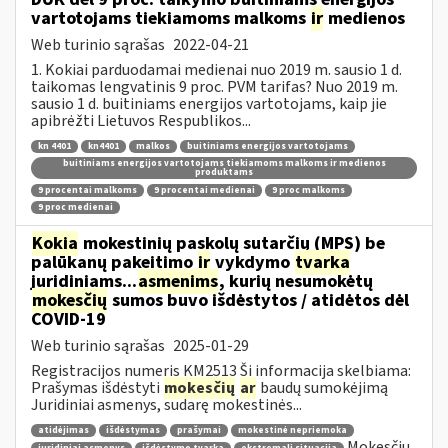
vartotojams tiekiamoms malkoms
ir
medienos
Web turinio sąrašas
2022-04-21
1. Kokiai parduodamai medienai nuo 2019 m. sausio 1 d.
taikomas lengvatinis 9 proc. PVM tarifas? Nuo 2019 m.
sausio 1 d. buitiniams energijos vartotojams, kaip jie
apibrėžti Lietuvos Respublikos...
kn 4401
kn4401
malkos
buitiniams energijos vartotojams
buitiniams energijos vartotojams tiekiamoms malkoms ir medienos
produktams
9 procentai malkoms
9 procentai medienai
9 proc malkoms
9 proc medienai
Kokia
mokestinių paskolų sutarčių (MPS) be
palūkanų pakeitimo
ir
vykdymo
tvarka
juridiniams...
asmenims
, kurių nesumokėtų
mokesčių
sumos buvo išdėstytos / atidėtos dėl
COVID-19
Web turinio sąrašas
2025-01-29
Registracijos numeris KM2513 Ši informacija skelbiama:
Prašymas išdėstyti
mokesčių
ar
baudų sumokėjimą
Juridiniai asmenys, sudarę mokestinės...
atidėjimas
išdėstymas
prašymai
mokestinė nepriemoka
Mokesčių