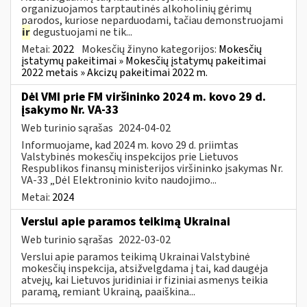
organizuojamos tarptautinės alkoholinių gėrimų
parodos, kuriose neparduodami, tačiau demonstruojami
ir
degustuojami ne tik...
Metai:
2022
Mokesčių žinyno kategorijos:
Mokesčių
įstatymų pakeitimai » Mokesčių įstatymų pakeitimai
2022 metais » Akcizų pakeitimai 2022 m.
Dėl VMI prie FM viršininko 2024 m. kovo 29 d.
įsakymo Nr. VA-33
Web turinio sąrašas
2024-04-02
Informuojame, kad 2024 m. kovo 29 d. priimtas
Valstybinės mokesčių inspekcijos prie Lietuvos
Respublikos finansų ministerijos viršininko įsakymas Nr.
VA-33 „Dėl Elektroninio kvito naudojimo...
Metai:
2024
Verslui apie paramos teikimą Ukrainai
Web turinio sąrašas
2022-03-02
Verslui apie paramos teikimą Ukrainai Valstybinė
mokesčių inspekcija, atsižvelgdama į tai, kad daugėja
atvejų, kai Lietuvos juridiniai ir fiziniai asmenys teikia
paramą, remiant Ukrainą, paaiškina...