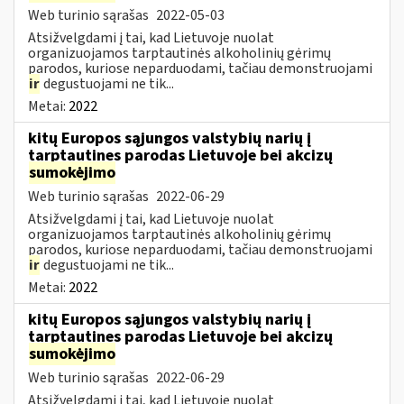
Web turinio sąrašas
2022-05-03
Atsižvelgdami į tai, kad Lietuvoje nuolat
organizuojamos tarptautinės alkoholinių gėrimų
parodos, kuriose neparduodami, tačiau demonstruojami
ir
degustuojami ne tik...
Metai:
2022
kitų Europos sąjungos valstybių narių į
tarptautines parodas Lietuvoje bei akcizų
sumokėjimo
Web turinio sąrašas
2022-06-29
Atsižvelgdami į tai, kad Lietuvoje nuolat
organizuojamos tarptautinės alkoholinių gėrimų
parodos, kuriose neparduodami, tačiau demonstruojami
ir
degustuojami ne tik...
Metai:
2022
kitų Europos sąjungos valstybių narių į
tarptautines parodas Lietuvoje bei akcizų
sumokėjimo
Web turinio sąrašas
2022-06-29
Atsižvelgdami į tai, kad Lietuvoje nuolat