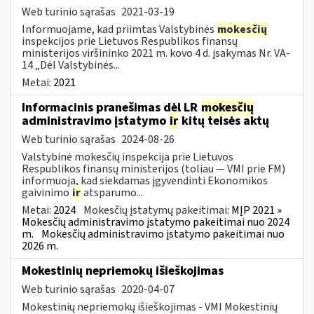
Web turinio sąrašas
2021-03-19
Informuojame, kad priimtas Valstybinės
mokesčių
inspekcijos prie Lietuvos Respublikos finansų
ministerijos viršininko 2021 m. kovo 4 d. įsakymas Nr. VA-
14 „Dėl Valstybinės...
Metai:
2021
Informacinis pranešimas dėl LR
mokesčių
administravimo įstatymo
ir
kitų teisės aktų
Web turinio sąrašas
2024-08-26
Valstybinė mokesčių inspekcija prie Lietuvos
Respublikos finansų ministerijos (toliau — VMI prie FM)
informuoja, kad siekdamas įgyvendinti Ekonomikos
gaivinimo
ir
atsparumo...
Metai:
2024
Mokesčių įstatymų pakeitimai:
MĮP 2021 »
Mokesčių administravimo įstatymo pakeitimai nuo 2024
m.
Mokesčių administravimo įstatymo pakeitimai nuo
2026 m.
Mokestinių nepriemokų išieškojimas
Web turinio sąrašas
2020-04-07
Mokestinių nepriemokų išieškojimas - VMI Mokestinių