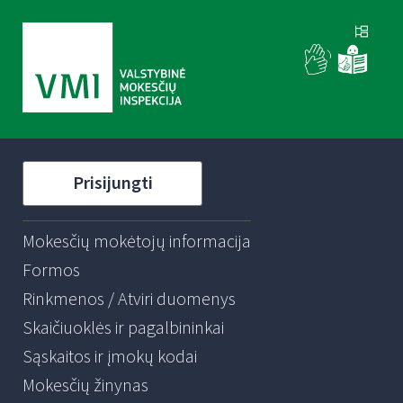
Prisijungti
Mokesčių mokėtojų informacija
Formos
Rinkmenos / Atviri duomenys
Skaičiuoklės ir pagalbininkai
Sąskaitos ir įmokų kodai
Mokesčių žinynas