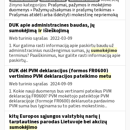
juridiniai asmenys
išdėstymo tvarka
ekstremali situacija
žinyno kategorijos:
Prašymai, pažymos ir mokėjimo
duomenys » Pažymų užsakymas ir prašymų teikimas »
Prašymas atidėti arba išdėstyti mokestinę nepriemoką
DUK apie administracines baudas, jų
sumokėjimą
ir
išieškojimą
Web turinio sąrašas
2022-03-09
1. Kur galima rasti informaciją apie paskirtų baudų už
administracinius nusižengimus sumas, jų
sumokėjimo
terminus? Paaiškinimus, kur galite rasti informaciją apie
paskirtų...
DUK dėl PVM deklaracijos (formos FR0600)
vertinimo PVM deklaracijos pateikimo
metu
Web turinio sąrašas
2024-09-09
1. Kokie nauji duomenys bus vertinami pateikus PVM
deklaraciją FR0600? PVM mokėtojo pateiktoje PVM
deklaracijoje (formoje FR0600) deklaruota pardavimo
PVM suma bus lyginama su to paties mokestinio...
kitų Europos sąjungos valstybių narių į
tarptautines parodas Lietuvoje bei akcizų
sumokėjimo