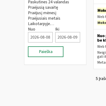
Paskutines 24 valandas
Praėjusią savaitę
Moke
Praėjusį mėnesį
Web t
Praėjusiais metais
Moke
Laikotarpyje…
Nuo
Iki
Nuo 
be k
Web t
Paieška
Neigi
gali i
Metai
5 Įraš