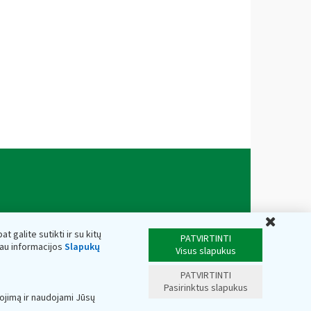
Uždar
t galite sutikti ir su kitų
PATVIRTINTI
iau informacijos
Slapukų
Visus slapukus
PATVIRTINTI
Pasirinktus slapukus
ojimą ir naudojami Jūsų