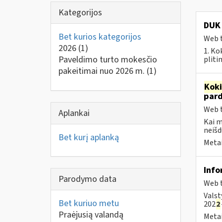
Kategorijos
DUK 
Bet kurios kategorijos
Web t
2026
(1)
1. Ko
Paveldimo turto mokesčio
pliti
pakeitimai nuo 2026 m.
(1)
Kok
par
Web t
Aplankai
Kai 
neišd
Bet kurį aplanką
Metai
Info
Parodymo data
Web t
Valst
Bet kuriuo metu
202
2
Praėjusią valandą
Metai