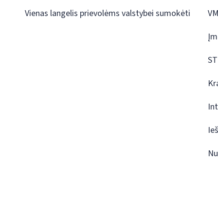
Vienas langelis prievolėms valstybei sumokėti
VM
Įm
ST
Kr
In
Ie
Nu