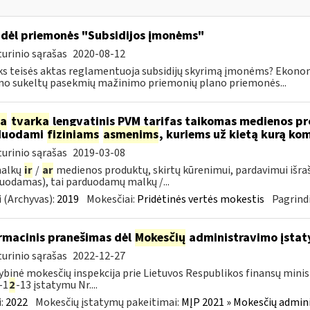
dėl priemonės "Subsidijos įmonėms"
urinio sąrašas
2020-08-12
ks teisės aktas reglamentuoja subsidijų skyrimą įmonėms? Ekon
mo sukeltų pasekmių mažinimo priemonių plano priemonės...
ia
tvarka
lengvatinis PVM tarifas taikomas medienos pro
duodami
fiziniams
asmenims
, kuriems už kietą kurą ko
urinio sąrašas
2019-03-08
malkų
ir
/
ar
medienos produktų, skirtų kūrenimui, pardavimui išra
uodamas), tai parduodamų malkų /...
 (Archyvas):
2019
Mokesčiai:
Pridėtinės vertės mokestis
Pagrindi
rmacinis pranešimas dėl
Mokesčių
administravimo įstaty
urinio sąrašas
2022-12-27
ybinė mokesčių inspekcija prie Lietuvos Respublikos finansų minist
-1
2
-13 įstatymu Nr....
:
2022
Mokesčių įstatymų pakeitimai:
MĮP 2021 » Mokesčių admin