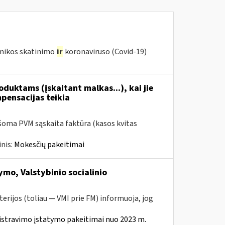
omikos skatinimo
ir
koronaviruso (Covid-19)
duktams (įskaitant malkas...), kai jie
mpensacijas teikia
šoma PVM sąskaita faktūra (kasos kvitas
nis:
Mokesčių pakeitimai
mo, Valstybinio socialinio
erijos (toliau — VMI prie FM) informuoja, jog
istravimo įstatymo pakeitimai nuo 2023 m.