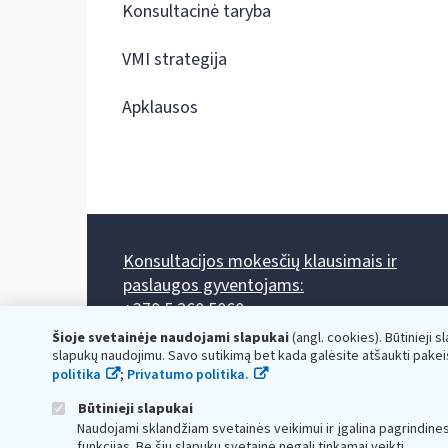
Konsultacinė taryba
VMI strategija
Apklausos
Konsultacijos mokesčių klausimais ir
paslaugos gyventojams:
+370 5 260 5060
Darbo laikas: I-IV 8.00-17.00, V 8.00-15.45.
Šioje svetainėje naudojami slapukai
(angl. cookies). Būtinieji s
Prieššventinę dieną - viena valanda trumpiau.
slapukų naudojimu. Savo sutikimą bet kada galėsite atšaukti pakei
Kiekvieno mėnesio antrą penktadienį 8.00 val. - 12.00 val.
politika
;
Privatumo politika.
Mano VMI
Paklausimas per
Būtinieji slapukai
Naudojami sklandžiam svetainės veikimui ir įgalina pagrindine
funkcijas. Be šių slapukų svetainė negali tinkamai veikti.