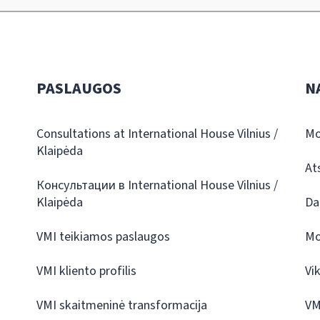
PASLAUGOS
N
Consultations at International House Vilnius /
Mo
Klaipėda
At
Консультации в International House Vilnius /
Klaipėda
Da
VMI teikiamos paslaugos
Mo
VMI kliento profilis
Vi
VMI skaitmeninė transformacija
VM