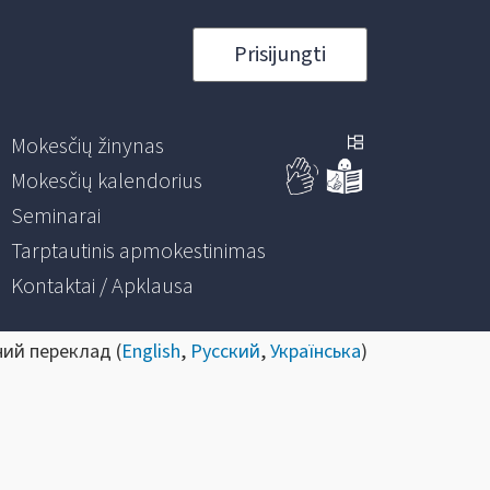
Prisijungti
Mokesčių žinynas
Mokesčių kalendorius
Seminarai
Tarptautinis apmokestinimas
Kontaktai / Apklausa
ний переклад (
English
,
Русский
,
Українська
)