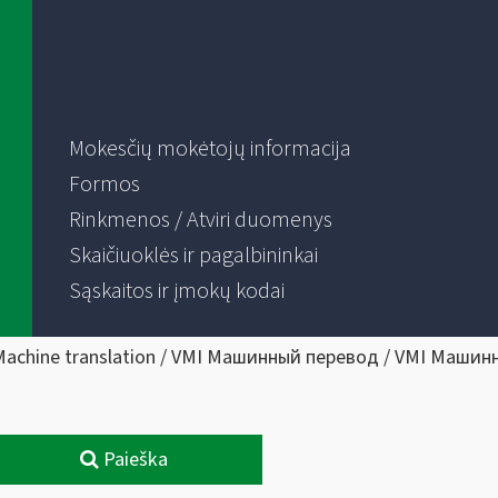
Mokesčių mokėtojų informacija
Formos
Rinkmenos / Atviri duomenys
Skaičiuoklės ir pagalbininkai
Sąskaitos ir įmokų kodai
Machine translation / VMI Машинный перевод / VMI Машин
Paieška