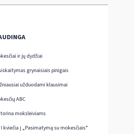
AUDINGA
kesčiai ir jų dydžiai
siskaitymas grynaisiais pinigais
žniausiai užduodami klausimai
kesčių ABC
ktorina moksleiviams
I kviečia į „Pasimatymą su mokesčiais“