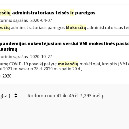
sčių
administratoriaus teisės
ir
pareigos
urinio sąrašas
2020-04-07
sčių
administratoriaus pareigos
Mokesčių
administratoriaus te
pandemijos nukentėjusiam verslui VMI mokestinės pask
lausimų
urinio sąrašas
2020-10-27
amą COVID-19 poveikį patyrę
mokesčių
mokėtojai, kreiptis į VMI
ki 2021 m. vasario 28 d. 2020 m. spalio 20 d.,...
:
2020
ų(-ai)
Rodoma nuo 41 iki 45 iš 7,293 irašų.