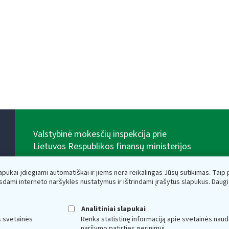
Valstybinė mokesčių inspekcija prie
Lietuvos Respublikos finansų ministerijos
Biudžetinė įstaiga. Juridinio asmens kodas — 188659752,
adresas: Vasario 16-osios g. 14, 01107 Vilnius, Lietuva,
lapukai įdiegiami automatiškai ir jiems nėra reikalingas Jūsų sutikimas. Taip pa
el.paštas:
vmi@vmi.lt
, E. pristatymo dėžutės adresas
sdami interneto naršyklės nustatymus ir ištrindami įrašytus slapukus. Daug
188659752
Duomenys apie Valstybinę mokesčių inspekciją prie
Lietuvos Respublikos finansų ministerijos kaupiami ir
Analitiniai slapukai
saugomi Juridinių asmenų registre
s svetainės
Renka statistinę informaciją apie svetainės naud
naršymo patirties gerinimui.