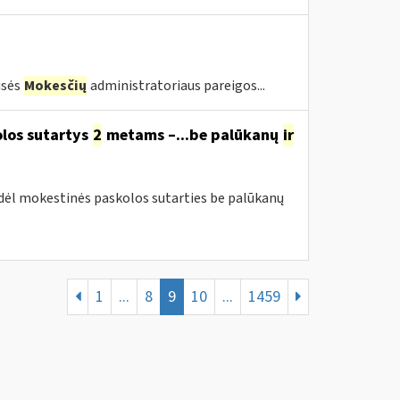
isės
Mokesčių
administratoriaus pareigos...
olos sutartys
2
metams –...be palūkanų
ir
 dėl mokestinės paskolos sutarties be palūkanų
1
...
8
9
10
...
1459