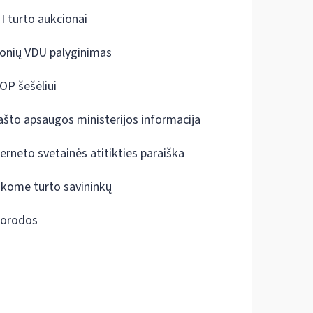
I turto aukcionai
onių VDU palyginimas
OP šešėliui
ašto apsaugos ministerijos informacija
terneto svetainės atitikties paraiška
škome turto savininkų
orodos