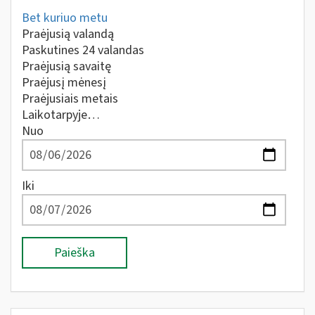
Bet kuriuo metu
Praėjusią valandą
Paskutines 24 valandas
Praėjusią savaitę
Praėjusį mėnesį
Praėjusiais metais
Laikotarpyje…
Nuo
Iki
Paieška