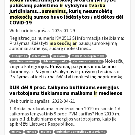
palūkanų pakeitimo
ir
vykdymo
tvarka
juridiniams...
asmenims
, kurių nesumokėtų
mokesčių
sumos buvo išdėstytos / atidėtos dėl
COVID-19
Web turinio sąrašas
2025-01-29
Registracijos numeris KM2513 Ši informacija skelbiama:
Prašymas išdėstyti
mokesčių
ar
baudų sumokėjimą
Juridiniai asmenys, sudarę mokestinės...
atidėjimas
išdėstymas
prašymai
mokestinė nepriemoka
Mokesčių
juridiniai asmenys
išdėstymo tvarka
ekstremali situacija
žinyno kategorijos:
Prašymai, pažymos ir mokėjimo
duomenys » Pažymų užsakymas ir prašymų teikimas »
Prašymas atidėti arba išdėstyti mokestinę nepriemoką
DUK dėl 9 proc. taikymo buitiniams energijos
vartotojams tiekiamoms malkoms
ir
medienos
Web turinio sąrašas
2022-04-21
1. Kokiai parduodamai medienai nuo 2019 m. sausio 1 d.
taikomas lengvatinis 9 proc. PVM tarifas? Nuo 2019 m.
sausio 1 d. buitiniams energijos vartotojams, kaip jie
apibrėžti Lietuvos Respublikos...
kn 4401
kn4401
malkos
buitiniams energijos vartotojams