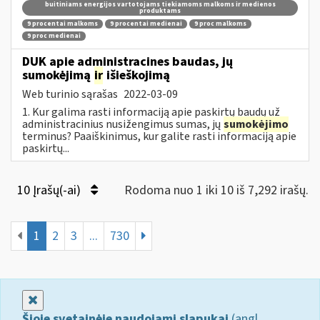
buitiniams energijos vartotojams tiekiamoms malkoms ir medienos
produktams
9 procentai malkoms
9 procentai medienai
9 proc malkoms
9 proc medienai
DUK apie administracines baudas, jų
sumokėjimą
ir
išieškojimą
Web turinio sąrašas
2022-03-09
1. Kur galima rasti informaciją apie paskirtų baudų už
administracinius nusižengimus sumas, jų
sumokėjimo
terminus? Paaiškinimus, kur galite rasti informaciją apie
paskirtų...
10 Įrašų(-ai)
Rodoma nuo 1 iki 10 iš 7,292 irašų.
1
2
3
...
730
Uždaryti
Šioje svetainėje naudojami slapukai
(angl.