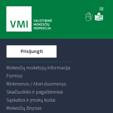
Prisijungti
Mokesčių mokėtojų informacija
Formos
Rinkmenos / Atviri duomenys
Skaičiuoklės ir pagalbininkai
Sąskaitos ir įmokų kodai
Mokesčių žinynas