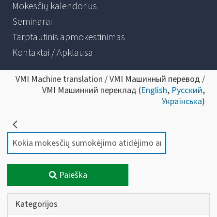
Mokesčių kalendorius
Seminarai
Tarptautinis apmokestinimas
Kontaktai / Apklausa
VMI Machine translation / VMI Машинный перевод /
VMI Машинний переклад (
English
,
Русский
,
Українська
)
Paieška
Kategorijos