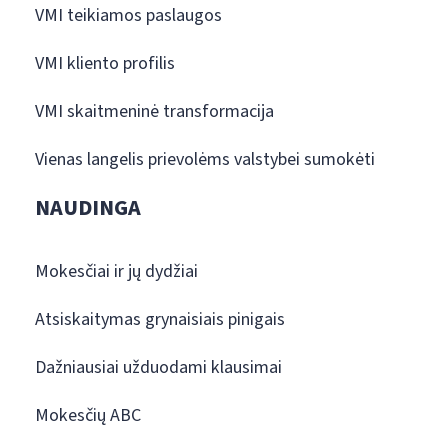
VMI teikiamos paslaugos
VMI kliento profilis
VMI skaitmeninė transformacija
Vienas langelis prievolėms valstybei sumokėti
NAUDINGA
Mokesčiai ir jų dydžiai
Atsiskaitymas grynaisiais pinigais
Dažniausiai užduodami klausimai
Mokesčių ABC