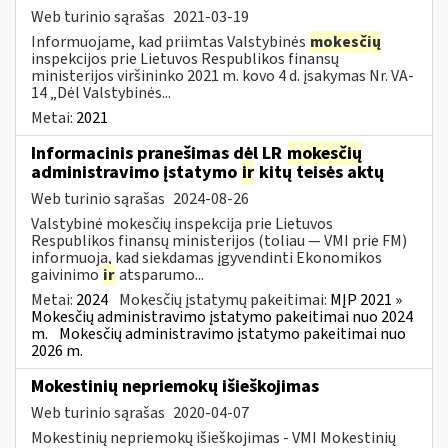
Web turinio sąrašas
2021-03-19
Informuojame, kad priimtas Valstybinės
mokesčių
inspekcijos prie Lietuvos Respublikos finansų
ministerijos viršininko 2021 m. kovo 4 d. įsakymas Nr. VA-
14 „Dėl Valstybinės...
Metai:
2021
Informacinis pranešimas dėl LR
mokesčių
administravimo įstatymo
ir
kitų teisės aktų
Web turinio sąrašas
2024-08-26
Valstybinė mokesčių inspekcija prie Lietuvos
Respublikos finansų ministerijos (toliau — VMI prie FM)
informuoja, kad siekdamas įgyvendinti Ekonomikos
gaivinimo
ir
atsparumo...
Metai:
2024
Mokesčių įstatymų pakeitimai:
MĮP 2021 »
Mokesčių administravimo įstatymo pakeitimai nuo 2024
m.
Mokesčių administravimo įstatymo pakeitimai nuo
2026 m.
Mokestinių nepriemokų išieškojimas
Web turinio sąrašas
2020-04-07
Mokestinių nepriemokų išieškojimas - VMI Mokestinių