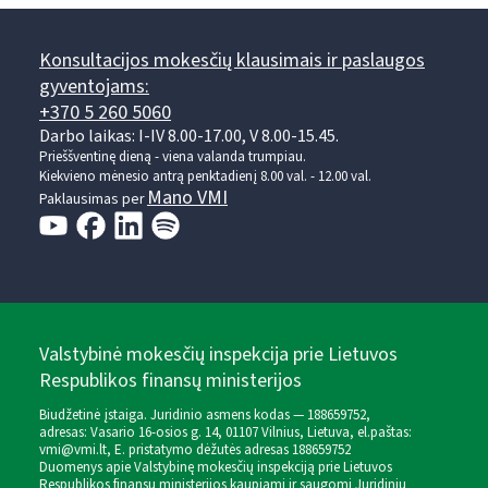
Konsultacijos mokesčių klausimais ir paslaugos
gyventojams:
+370 5 260 5060
Darbo laikas: I-IV 8.00-17.00, V 8.00-15.45.
Prieššventinę dieną - viena valanda trumpiau.
Kiekvieno mėnesio antrą penktadienį 8.00 val. - 12.00 val.
Mano VMI
Paklausimas per
Valstybinė mokesčių inspekcija prie Lietuvos
Respublikos finansų ministerijos
Biudžetinė įstaiga. Juridinio asmens kodas — 188659752,
adresas: Vasario 16-osios g. 14, 01107 Vilnius, Lietuva, el.paštas:
vmi@vmi.lt
, E. pristatymo dėžutės adresas 188659752
Duomenys apie Valstybinę mokesčių inspekciją prie Lietuvos
Respublikos finansų ministerijos kaupiami ir saugomi Juridinių