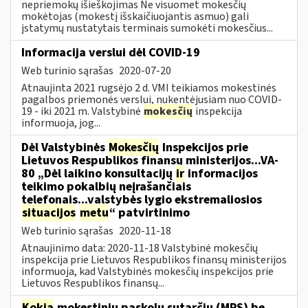
nepriemokų išieškojimas Ne visuomet mokesčių
mokėtojas (mokestį išskaičiuojantis asmuo) gali
įstatymų nustatytais terminais sumokėti mokesčius...
Informacija verslui dėl COVID-19
Web turinio sąrašas
2020-07-20
Atnaujinta 2021 rugsėjo 2 d. VMI teikiamos mokestinės
pagalbos priemonės verslui, nukentėjusiam nuo COVID-
19 - iki 2021 m. Valstybinė
mokesčių
inspekcija
informuoja, jog...
Dėl Valstybinės
Mokesčių
Inspekcijos prie
Lietuvos Respublikos finansų ministerijos...VA-
80 „Dėl laikino konsultacijų
ir
informacijos
teikimo pokalbių neįrašančiais
telefonais...valstybės lygio ekstremaliosios
situacijos
metu
“ patvirtinimo
Web turinio sąrašas
2020-11-18
Atnaujinimo data: 2020-11-18 Valstybinė mokesčių
inspekcija prie Lietuvos Respublikos finansų ministerijos
informuoja, kad Valstybinės mokesčių inspekcijos prie
Lietuvos Respublikos finansų...
Kokia
mokestinių paskolų sutarčių (MPS) be