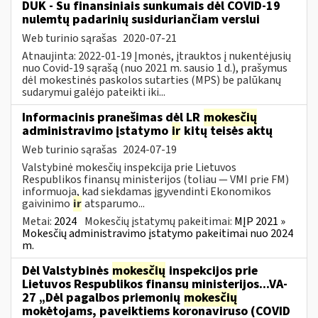
DUK - Su finansiniais sunkumais dėl COVID-19
nulemtų padarinių susiduriančiam verslui
Web turinio sąrašas
2020-07-21
Atnaujinta: 2022-01-19 Įmonės, įtrauktos į nukentėjusių
nuo Covid-19 sąrašą (nuo 2021 m. sausio 1 d.), prašymus
dėl mokestinės paskolos sutarties (MPS) be palūkanų
sudarymui galėjo pateikti iki...
Informacinis pranešimas dėl LR
mokesčių
administravimo įstatymo
ir
kitų teisės aktų
Web turinio sąrašas
2024-07-19
Valstybinė mokesčių inspekcija prie Lietuvos
Respublikos finansų ministerijos (toliau — VMI prie FM)
informuoja, kad siekdamas įgyvendinti Ekonomikos
gaivinimo
ir
atsparumo...
Metai:
2024
Mokesčių įstatymų pakeitimai:
MĮP 2021 »
Mokesčių administravimo įstatymo pakeitimai nuo 2024
m.
Dėl Valstybinės
mokesčių
inspekcijos prie
Lietuvos Respublikos finansų ministerijos...VA-
27 „Dėl pagalbos priemonių
mokesčių
mokėtojams, paveiktiems koronaviruso (COVID