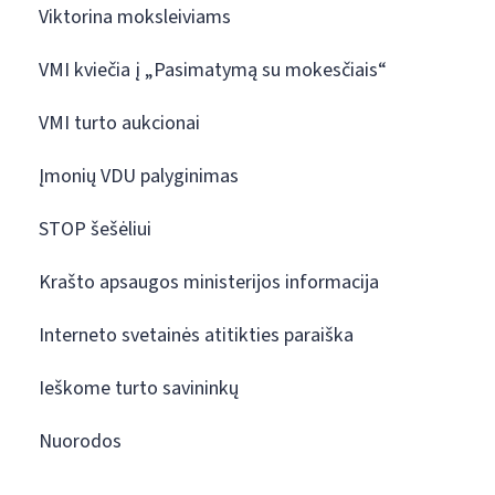
Viktorina moksleiviams
VMI kviečia į „Pasimatymą su mokesčiais“
VMI turto aukcionai
Įmonių VDU palyginimas
STOP šešėliui
Krašto apsaugos ministerijos informacija
Interneto svetainės atitikties paraiška
Ieškome turto savininkų
Nuorodos