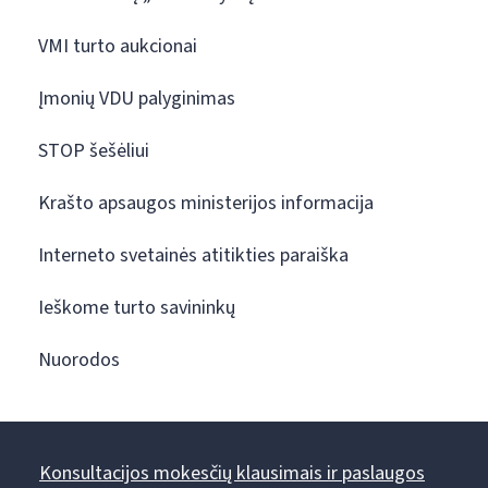
VMI turto aukcionai
Įmonių VDU palyginimas
STOP šešėliui
Krašto apsaugos ministerijos informacija
Interneto svetainės atitikties paraiška
Ieškome turto savininkų
Nuorodos
Konsultacijos mokesčių klausimais ir paslaugos