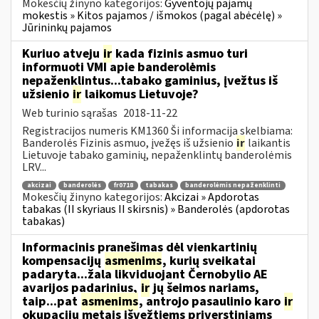
Mokesčių žinyno kategorijos:
Gyventojų pajamų
mokestis » Kitos pajamos / išmokos (pagal abėcėlę) »
Jūrininkų pajamos
Kuriuo atveju
ir
kada fizinis asmuo turi
informuoti VMI apie banderolėmis
nepaženklintus...tabako gaminius, įvežtus iš
užsienio
ir
laikomus Lietuvoje?
Web turinio sąrašas
2018-11-22
Registracijos numeris KM1360 Ši informacija skelbiama:
Banderolės Fizinis asmuo, įvežęs iš užsienio
ir
laikantis
Lietuvoje tabako gaminių, nepaženklintų banderolėmis
LRV...
akcizai
banderolės
fr0718
tabakas
banderolėmis nepaženklinti
Mokesčių žinyno kategorijos:
Akcizai » Apdorotas
tabakas (II skyriaus II skirsnis) » Banderolės (apdorotas
tabakas)
Informacinis pranešimas dėl vienkartinių
kompensacijų
asmenims
, kurių sveikatai
padaryta...žala likviduojant Černobylio AE
avarijos padarinius,
ir
jų šeimos nariams,
taip...pat
asmenims
, antrojo pasaulinio karo
ir
okupacijų metais išvežtiems priverstiniams