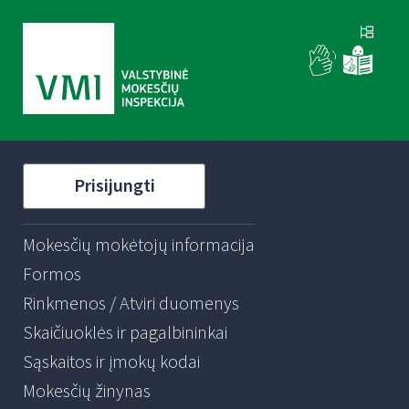
Prisijungti
Mokesčių mokėtojų informacija
Formos
Rinkmenos / Atviri duomenys
Skaičiuoklės ir pagalbininkai
Sąskaitos ir įmokų kodai
Mokesčių žinynas