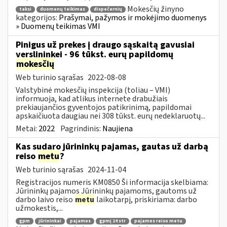
Mokesčių žinyno
taksi
duomenų teikimas
dispečernių
kategorijos:
Prašymai, pažymos ir mokėjimo duomenys
» Duomenų teikimas VMI
Pinigus už prekes į draugo sąskaitą gavusiai
verslininkei - 96 tūkst. eurų papildomų
mokesčių
Web turinio sąrašas
2022-08-08
Valstybinė mokesčių inspekcija (toliau – VMI)
informuoja, kad atlikus internete drabužiais
prekiaujančios gyventojos patikrinimą, papildomai
apskaičiuota daugiau nei 308 tūkst. eurų nedeklaruotų...
Metai:
2022
Pagrindinis:
Naujiena
Kas sudaro jūrininkų pajamas, gautas už darbą
reiso
metu
?
Web turinio sąrašas
2024-11-04
Registracijos numeris KM0850 Ši informacija skelbiama:
Jūrininkų pajamos Jūrininkų pajamoms, gautoms už
darbo laivo reiso
metu
laikotarpį, priskiriama: darbo
užmokestis,...
gpm
jūrininkai
pajamos
gpmį 14 str
pajamos reiso metu