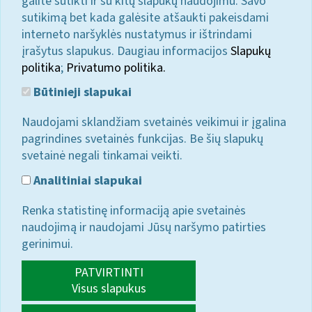
galite sutikti ir su kitų slapukų naudojimu. Savo
sutikimą bet kada galėsite atšaukti pakeisdami
interneto naršyklės nustatymus ir ištrindami
įrašytus slapukus. Daugiau informacijos
Slapukų
politika
;
Privatumo politika.
Būtinieji slapukai
Naudojami sklandžiam svetainės veikimui ir įgalina
pagrindines svetainės funkcijas. Be šių slapukų
svetainė negali tinkamai veikti.
Analitiniai slapukai
Renka statistinę informaciją apie svetainės
naudojimą ir naudojami Jūsų naršymo patirties
gerinimui.
PATVIRTINTI
Visus slapukus