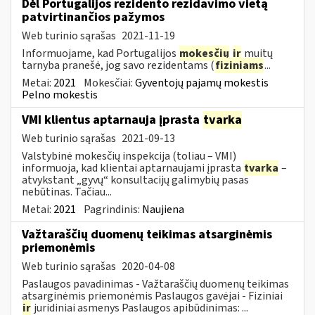
Dėl Portugalijos rezidento rezidavimo vietą
patvirtinančios pažymos
Web turinio sąrašas
2021-11-19
Informuojame, kad Portugalijos
mokesčių
ir
muitų
tarnyba pranešė, jog savo rezidentams (
fiziniams
...
Metai:
2021
Mokesčiai:
Gyventojų pajamų mokestis
Pelno mokestis
VMI klientus aptarnauja įprasta
tvarka
Web turinio sąrašas
2021-09-13
Valstybinė mokesčių inspekcija (toliau – VMI)
informuoja, kad klientai aptarnaujami įprasta
tvarka
–
atvykstant „gyvų“ konsultacijų galimybių pasas
nebūtinas. Tačiau...
Metai:
2021
Pagrindinis:
Naujiena
Važtaraščių duomenų teikimas atsarginėmis
priemonėmis
Web turinio sąrašas
2020-04-08
Paslaugos pavadinimas - Važtaraščių duomenų teikimas
atsarginėmis priemonėmis Paslaugos gavėjai - Fiziniai
ir
juridiniai asmenys Paslaugos apibūdinimas: ...