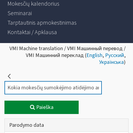
Mokesčių kalendorius
Seminarai
Tarptautinis apmokestinimas
Kontaktai / Apklausa
VMI Machine translation / VMI Машинный перевод /
VMI Машинний переклад (
English
,
Русский
,
Українська
)
Paieška
Parodymo data