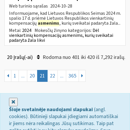
Web turinio sąrašas
2024-10-28
Informuojame, kad Lietuvos Respublikos Seimas 2024 m.
spalio 17 d. priėmė Lietuvos Respublikos vienkartinių
kompensacijų
asmenims
, kurių sveikatai padaryta žala...
Metai:
2024
Mokesčių žinyno kategorijos:
Dėl
vienkartinių kompensacijų asmenims, kurių sveikatai
padaryta žala likvi
20 Įrašų(-ai)
Rodoma nuo 401 iki 420 iš 7,292 irašų.
1
...
20
21
22
...
365
Uždaryti
Šioje svetainėje naudojami slapukai
(angl.
cookies). Būtinieji slapukai įdiegiami automatiškai
ir jiems nėra reikalingas Jūsų sutikimas. Taip pat