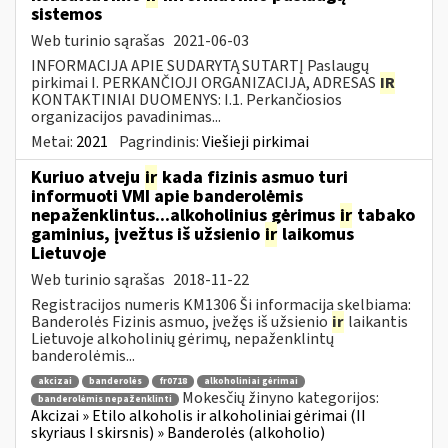
sistemos
Web turinio sąrašas
2021-06-03
INFORMACIJA APIE SUDARYTĄ SUTARTĮ Paslaugų
pirkimai I. PERKANČIOJI ORGANIZACIJA, ADRESAS
IR
KONTAKTINIAI DUOMENYS: I.1. Perkančiosios
organizacijos pavadinimas...
Metai:
2021
Pagrindinis:
Viešieji pirkimai
Kuriuo atveju
ir
kada fizinis asmuo turi
informuoti VMI apie banderolėmis
nepaženklintus...alkoholinius gėrimus
ir
tabako
gaminius, įvežtus iš užsienio
ir
laikomus
Lietuvoje
Web turinio sąrašas
2018-11-22
Registracijos numeris KM1306 Ši informacija skelbiama:
Banderolės Fizinis asmuo, įvežęs iš užsienio
ir
laikantis
Lietuvoje alkoholinių gėrimų, nepaženklintų
banderolėmis...
akcizai
banderolės
fr0718
alkoholiniai gėrimai
Mokesčių žinyno kategorijos:
banderolėmis nepaženklinti
Akcizai » Etilo alkoholis ir alkoholiniai gėrimai (II
skyriaus I skirsnis) » Banderolės (alkoholio)