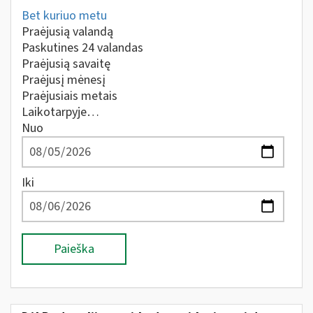
Bet kuriuo metu
Praėjusią valandą
Paskutines 24 valandas
Praėjusią savaitę
Praėjusį mėnesį
Praėjusiais metais
Laikotarpyje…
Nuo
Iki
Paieška