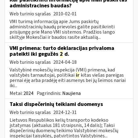
administracines baudas?
Web turinio sąrašas
2010-02-01
VMI turimą informaciją apie Jums paskirtų
administracinių baudų prievoles galite pasitikrinti
prisijungę prie Mano VMI sistemos. Pradžios lango
skiltyje Mokesčiai ir baudos rasite aktualią...
VMI primena: turto deklaracijas privaloma
pateikti iki gegužės
2
d.
Web turinio sąrašas
2024-04-18
Valstybinė mokesčių inspekcija (VMI) primena, kad
valstybės tarnautojai, politikai
ir
kitas viešas pareigas
pernai ėję arba pradėję eiti asmenys bei jų šeimos nariai
iki...
Metai:
2024
Pagrindinis:
Naujiena
Taksi dispečerinių teikiami duomenys
Web turinio sąrašas
2024-12-31
Lietuvos Respublikos kelių transporto kodekso
įstatymas (aktualus 181 straipsnis, 14 dalis); Taksi
dispečerinių duomenų teikimo Valstybinei mokesčių
inspekcijai taisyklės, patvirtintos Valstybinės...