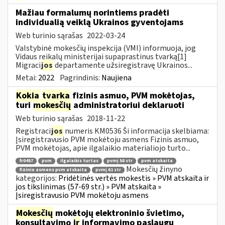
Mažiau formalumų norintiems pradėti
individualią veiklą Ukrainos gyventojams
Web turinio sąrašas
2022-03-24
Valstybinė mokesčių inspekcija (VMI) informuoja, jog
Vidaus reikalų ministerijai supaprastinus tvarką[1]
Migraci
jos
departamente užsiregistravę Ukrainos...
Metai:
2022
Pagrindinis:
Naujiena
Kokia
tvarka
fizinis asmuo, PVM mokėtojas,
turi
mokesčių
administratoriui deklaruoti
Web turinio sąrašas
2018-11-22
Registraci
jos
numeris KM0536 Ši informacija skelbiama:
Įsiregistravusio PVM mokėtoju asmens Fizinis asmuo,
PVM mokėtojas, apie ilgalaikio materialiojo turto...
fr0457
pvm
ilgalaikis turtas
pvmį 58 str
pvm atskaita
Mokesčių žinyno
fizinio asmens pvm atskaita
pvmį 61 str
kategorijos:
Pridėtinės vertės mokestis » PVM atskaita ir
jos tikslinimas (57-69 str.) » PVM atskaita »
Įsiregistravusio PVM mokėtoju asmens
Mokesčių
mokėtojų elektroninio švietimo,
konsultavimo
ir
informavimo paslaugų