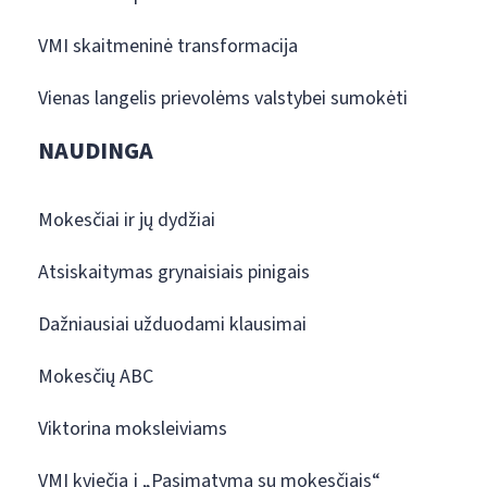
VMI skaitmeninė transformacija
Vienas langelis prievolėms valstybei sumokėti
NAUDINGA
Mokesčiai ir jų dydžiai
Atsiskaitymas grynaisiais pinigais
Dažniausiai užduodami klausimai
Mokesčių ABC
Viktorina moksleiviams
VMI kviečia į „Pasimatymą su mokesčiais“