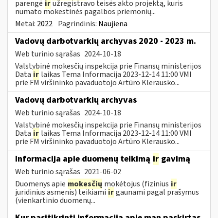
parengė
ir
užregistravo teisės akto projektą, kuris
numato mokestinės pagalbos priemonių...
Metai:
2022
Pagrindinis:
Naujiena
Vadovų darbotvarkių archyvas 2020 - 2023 m.
Web turinio sąrašas
2024-10-18
Valstybinė mokesčių inspekcija prie Finansų ministerijos
Data
ir
laikas Tema Informacija 2023-12-14 11:00 VMI
prie FM viršininko pavaduotojo Artūro Klerausko...
Vadovų darbotvarkių archyvas
Web turinio sąrašas
2024-10-18
Valstybinė mokesčių inspekcija prie Finansų ministerijos
Data
ir
laikas Tema Informacija 2023-12-14 11:00 VMI
prie FM viršininko pavaduotojo Artūro Klerausko...
Informacija apie duomenų teikimą
ir
gavimą
Web turinio sąrašas
2021-06-02
Duomenys apie
mokesčių
mokėtojus (fizinius
ir
juridinius asmenis) teikiami
ir
gaunami pagal prašymus
(vienkartinio duomenų...
Kur pasitikrinti informaciją apie man paskirtas