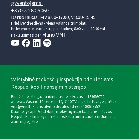
gyventojams:
+370 5 260 5060
Darbo laikas: I-IV 8.00-17.00, V 8.00-15.45.
Prieššventinę dieną - viena valanda trumpiau.
Kiekvieno mėnesio antrą penktadienį 8.00 val. - 12.00 val.
Mano VMI
Paklausimas per
Valstybinė mokesčių inspekcija prie Lietuvos
Respublikos finansų ministerijos
Biudžetinė įstaiga. Juridinio asmens kodas — 188659752,
adresas: Vasario 16-osios g. 14, 01107 Vilnius, Lietuva, el.paštas:
vmi@vmi.lt
, E. pristatymo dėžutės adresas 188659752
Duomenys apie Valstybinę mokesčių inspekciją prie Lietuvos
Respublikos finansų ministerijos kaupiami ir saugomi Juridinių
asmenų registre