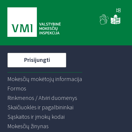
Prisijungti
Mokesčių mokėtojų informacija
Formos
Rinkmenos / Atviri duomenys
Skaičiuoklės ir pagalbininkai
Sąskaitos ir įmokų kodai
Mokesčių žinynas