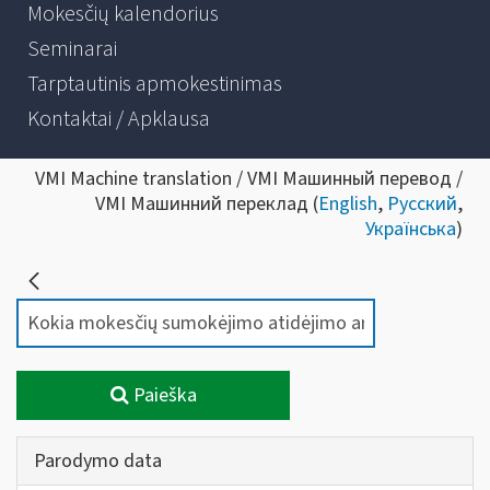
Mokesčių kalendorius
Seminarai
Tarptautinis apmokestinimas
Kontaktai / Apklausa
VMI Machine translation / VMI Машинный перевод /
VMI Машинний переклад (
English
,
Русский
,
Українська
)
Paieška
Parodymo data