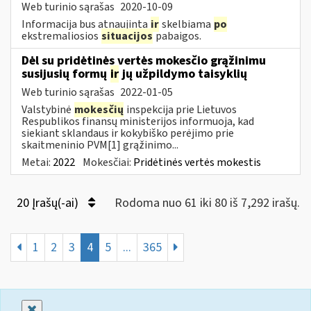
Web turinio sąrašas
2020-10-09
Informacija bus atnaujinta
ir
skelbiama
po
ekstremaliosios
situacijos
pabaigos.
Dėl su pridėtinės vertės mokesčio grąžinimu
susijusių formų
ir
jų užpildymo taisyklių
Web turinio sąrašas
2022-01-05
Valstybinė
mokesčių
inspekcija prie Lietuvos
Respublikos finansų ministerijos informuoja, kad
siekiant sklandaus ir kokybiško perėjimo prie
skaitmeninio PVM[1] grąžinimo...
Metai:
2022
Mokesčiai:
Pridėtinės vertės mokestis
20 Įrašų(-ai)
Rodoma nuo 61 iki 80 iš 7,292 irašų.
1
2
3
4
5
...
365
Uždaryti