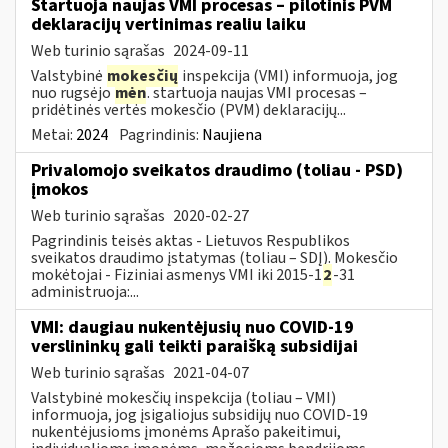
Startuoja naujas VMI procesas – pilotinis PVM
deklaracijų vertinimas realiu laiku
Web turinio sąrašas
2024-09-11
Valstybinė
mokesčių
inspekcija (VMI) informuoja, jog
nuo rugsėjo
mėn
. startuoja naujas VMI procesas –
pridėtinės vertės mokesčio (PVM) deklaracijų...
Metai:
2024
Pagrindinis:
Naujiena
Privalomojo sveikatos draudimo (toliau - PSD)
įmokos
Web turinio sąrašas
2020-02-27
Pagrindinis teisės aktas - Lietuvos Respublikos
sveikatos draudimo įstatymas (toliau – SDĮ). Mokesčio
mokėtojai - Fiziniai asmenys VMI iki 2015-1
2
-31
administruoja:...
VMI: daugiau nukentėjusių nuo COVID-19
verslininkų gali teikti paraišką subsidijai
Web turinio sąrašas
2021-04-07
Valstybinė mokesčių inspekcija (toliau – VMI)
informuoja, jog įsigaliojus subsidijų nuo COVID-19
nukentėjusioms įmonėms Aprašo pakeitimui,