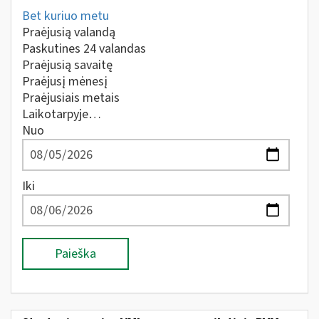
Bet kuriuo metu
Praėjusią valandą
Paskutines 24 valandas
Praėjusią savaitę
Praėjusį mėnesį
Praėjusiais metais
Laikotarpyje…
Nuo
Iki
Paieška