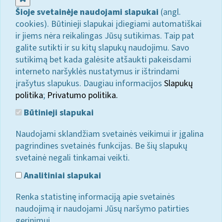
Šioje svetainėje naudojami slapukai
(angl.
cookies). Būtinieji slapukai įdiegiami automatiškai
ir jiems nėra reikalingas Jūsų sutikimas. Taip pat
galite sutikti ir su kitų slapukų naudojimu. Savo
sutikimą bet kada galėsite atšaukti pakeisdami
interneto naršyklės nustatymus ir ištrindami
įrašytus slapukus. Daugiau informacijos
Slapukų
politika
;
Privatumo politika.
Būtinieji slapukai
Naudojami sklandžiam svetainės veikimui ir įgalina
pagrindines svetainės funkcijas. Be šių slapukų
svetainė negali tinkamai veikti.
Analitiniai slapukai
Renka statistinę informaciją apie svetainės
naudojimą ir naudojami Jūsų naršymo patirties
gerinimui.