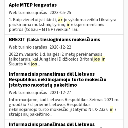
Apie MTEP lengvatas
Web turinio sąrašas
2023-05-25
1. Kaip vienetui įsitikinti,
ar
jo vykdoma veikla tikrai yra
priskiriama mokslinių tyrimų
ir
eksperimentinės
plėtros (toliau – MTEP) veiklai? Tai...
BREXIT įtaka tiesioginiams mokesčiams
Web turinio sąrašas
2020-12-22
2022 m. vasario 1 d. baigėsi 2 metų pereinamasis
laikotarpis, kai Jungtinei Didžiosios Britani
jos
ir
Šiaurės Airi
jos
...
Informacinis pranešimas dėl Lietuvos
Respublikos nekilnojamojo turto mokesčio
įstatymo nuostatų pakeitimo
Web turinio sąrašas
2021-12-27
Informuojame, kad Lietuvos Respublikos Seimas 2021 m.
gruodžio 7 d. priėmė Lietuvos Respublikos
nekilnojamojo turto mokesčio įstatymo Nr. X-233 6
ir
7
straipsnių pakeitimo...
Informacinis pranešimas dėl Lietuvos