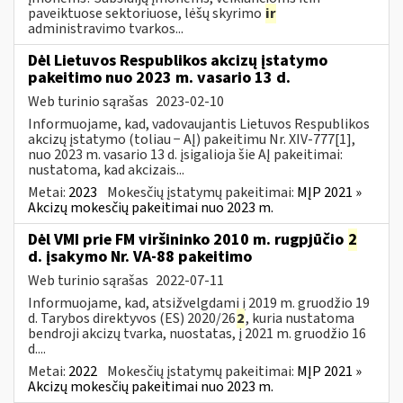
paveiktuose sektoriuose, lėšų skyrimo
ir
administravimo tvarkos...
Dėl Lietuvos Respublikos akcizų įstatymo
pakeitimo nuo 2023 m. vasario 13 d.
Web turinio sąrašas
2023-02-10
Informuojame, kad, vadovaujantis Lietuvos Respublikos
akcizų įstatymo (toliau − AĮ) pakeitimu Nr. XIV-777[1],
nuo 2023 m. vasario 13 d. įsigalioja šie AĮ pakeitimai:
nustatoma, kad akcizais...
Metai:
2023
Mokesčių įstatymų pakeitimai:
MĮP 2021 »
Akcizų mokesčių pakeitimai nuo 2023 m.
Dėl VMI prie FM viršininko 2010 m. rugpjūčio
2
d. įsakymo Nr. VA-88 pakeitimo
Web turinio sąrašas
2022-07-11
Informuojame, kad, atsižvelgdami į 2019 m. gruodžio 19
d. Tarybos direktyvos (ES) 2020/26
2
, kuria nustatoma
bendroji akcizų tvarka, nuostatas, į 2021 m. gruodžio 16
d....
Metai:
2022
Mokesčių įstatymų pakeitimai:
MĮP 2021 »
Akcizų mokesčių pakeitimai nuo 2023 m.