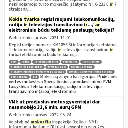
nekilnojamojo turto mokesčio įstatymo Nr. X-233 6
ir
7
straipsnių...
Kokia
tvarka
registruojami telekomunikacijų,
radijo
ir
televizijos transliavimo
ir
.../
ar
elektroniniu būdu teikiamų paslaugų teikėjai?
Web turinio sąrašas
2021-11-01
Registracijos numeris KM1056 Ši informacija skelbiama:
Telekomunikacijų, radijo
ir
televizijos transliavimo
ir
(arba) elektroniniu būdu teikiamų...
pvm
radijo
telekomunikacijų
televizijos
transliavimo
elektroninės paslaugos
pvmį 115-2 str
speciali schema
elektroniniu būdu teikiamos paslaugos
speciali apmokestinimo schema
Mokesčių žinyno kategorijos:
Pridėtinės
pvm schema
oss
vertės mokestis » Specialiosios apmokestinimo PVM
taisyklės » Telekomunikacijų, radijo ir televizijos
transliavimo ir (arba) elektroniniu
VMI: už praėjusius metus gyventojai dar
nesumokėjo 33,6 mln. eurų GPM
Web turinio sąrašas
2022-05-24
Valstybinė
mokesčių
inspekcija (toliau - VMI)
informuoja, kad apie 70 tūkst. gyventojų gegužės –