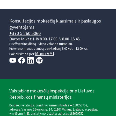
Konsultacijos mokesčių klausimais ir paslaugos
gyventojams:
+370 5 260 5060
Darbo laikas: I-IV 8.00-17.00, V 8.00-15.45.
Prieššventinę dieną - viena valanda trumpiau.
Kiekvieno mėnesio antrą penktadienį 8.00 val. - 12.00 val.
Mano VMI
Paklausimas per
Valstybinė mokesčių inspekcija prie Lietuvos
Respublikos finansų ministerijos
Biudžetinė įstaiga. Juridinio asmens kodas — 188659752,
adresas: Vasario 16-osios g. 14, 01107 Vilnius, Lietuva, el.paštas:
vmi@vmi.lt
, E. pristatymo dėžutės adresas 188659752