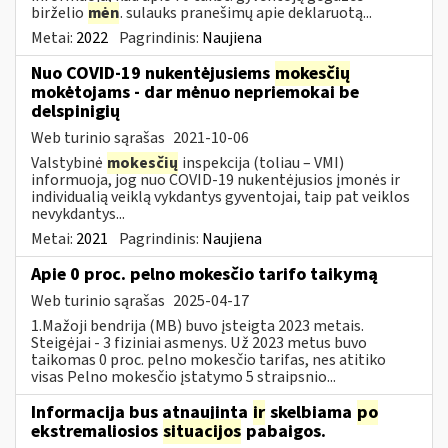
birželio
mėn
. sulauks pranešimų apie deklaruotą...
Metai:
2022
Pagrindinis:
Naujiena
Nuo COVID-19 nukentėjusiems
mokesčių
mokėtojams - dar mėnuo nepriemokai be
delspinigių
Web turinio sąrašas
2021-10-06
Valstybinė
mokesčių
inspekcija (toliau – VMI)
informuoja, jog nuo COVID-19 nukentėjusios įmonės ir
individualią veiklą vykdantys gyventojai, taip pat veiklos
nevykdantys...
Metai:
2021
Pagrindinis:
Naujiena
Apie 0 proc. pelno mokesčio tarifo taikymą
Web turinio sąrašas
2025-04-17
1.Mažoji bendrija (MB) buvo įsteigta 2023 metais.
Steigėjai - 3 fiziniai asmenys. Už 2023 metus buvo
taikomas 0 proc. pelno mokesčio tarifas, nes atitiko
visas Pelno mokesčio įstatymo 5 straipsnio...
Informacija bus atnaujinta
ir
skelbiama
po
ekstremaliosios
situacijos
pabaigos.