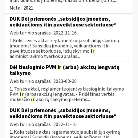
individualioms įmonėms, mažosioms bendrijoms,...
Metai:
2021
DUK Dėl priemonės „subsidijos įmonėms,
veikiančioms itin paveiktuose sektoriuose“
Web turinio sąrašas
2022-11-16
1.Koks teisės aktas reglamentuoja subsidijų skyrimą
įmonėms? Subsidijų įmonėms, veikiančioms itin
paveiktuose sektoriuose, lėšų skyrimo
ir
administravimo tvarkos aprašas...
Dėl tiesioginio PVM
ir
(arba) akcizų lengvatų
taikymo
Web turinio sąrašas
2023-08-28
1. Teisės aktai, reglamentuojantys tiesioginio taikymo
PVM
ir
(arba) akcizų lengvatas. • Pridėtinės vertės
mokesčio
ir
akcizų taikymo prekėms...
DUK Dėl priemonės „subsidijos įmonėms,
veikiančioms itin paveiktuose sektoriuose“
Web turinio sąrašas
2022-11-16
1. Koks teisės aktas reglamentuoja subsidijų skyrimą
įmonėms? Subsidijų įmonėms, veikiančioms itin