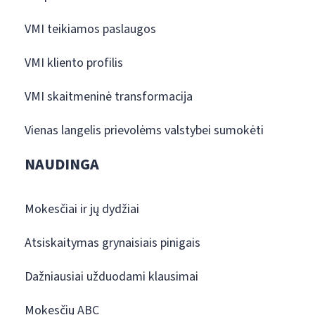
VMI teikiamos paslaugos
VMI kliento profilis
VMI skaitmeninė transformacija
Vienas langelis prievolėms valstybei sumokėti
NAUDINGA
Mokesčiai ir jų dydžiai
Atsiskaitymas grynaisiais pinigais
Dažniausiai užduodami klausimai
Mokesčių ABC