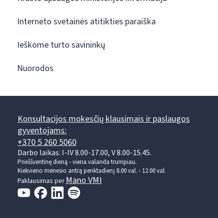
Interneto svetainės atitikties paraiška
Ieškome turto savininkų
Nuorodos
Konsultacijos mokesčių klausimais ir paslaugos
gyventojams:
+370 5 260 5060
Darbo laikas: I-IV 8.00-17.00, V 8.00-15.45.
Prieššventinę dieną - viena valanda trumpiau.
Kiekvieno mėnesio antrą penktadienį 8.00 val. - 12.00 val.
Mano VMI
Paklausimas per