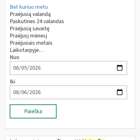
Bet kuriuo metu
Praėjusią valandą
Paskutines 24 valandas
Praėjusią savaitę
Praėjusį mėnesį
Praėjusiais metais
Laikotarpyje…
Nuo
Iki
Paieška