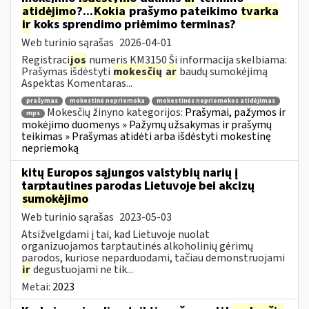
atidėjimo
?...
Kokia
prašymo pateikimo
tvarka
ir
koks sprendimo priėmimo terminas?
Web turinio sąrašas
2026-04-01
Registraci
jos
numeris KM3150 Ši informacija skelbiama:
Prašymas išdėstyti
mokesčių
ar
baudų sumokėjimą
Aspektas Komentaras...
prašymas
mokestinė nepriemoka
mokestinės nepriemokos atidėjimas
Mokesčių žinyno kategorijos:
Prašymai, pažymos ir
mps
mokėjimo duomenys » Pažymų užsakymas ir prašymų
teikimas » Prašymas atidėti arba išdėstyti mokestinę
nepriemoką
kitų Europos sąjungos valstybių narių į
tarptautines parodas Lietuvoje bei akcizų
sumokėjimo
Web turinio sąrašas
2023-05-03
Atsižvelgdami į tai, kad Lietuvoje nuolat
organizuojamos tarptautinės alkoholinių gėrimų
parodos, kuriose neparduodami, tačiau demonstruojami
ir
degustuojami ne tik...
Metai:
2023