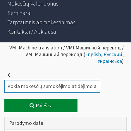
Mokesčių kalendorius
Seminarai
Tarptautinis apmokestinimas
Kontaktai / Apklausa
VMI Machine translation / VMI Машинный перевод /
VMI Машинний переклад (
English
,
Русский
,
Українська
)
Paieška
Parodymo data