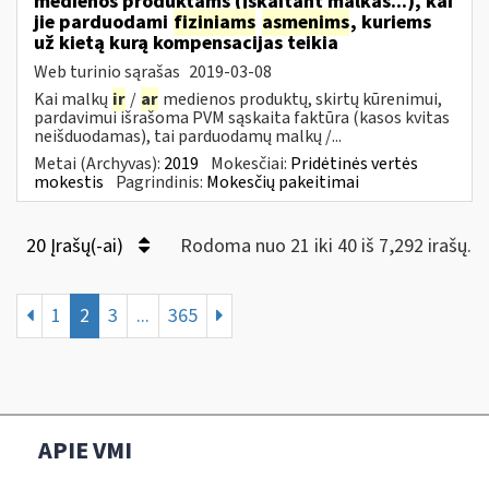
medienos produktams (įskaitant malkas...), kai
jie parduodami
fiziniams
asmenims
, kuriems
už kietą kurą kompensacijas teikia
Web turinio sąrašas
2019-03-08
Kai malkų
ir
/
ar
medienos produktų, skirtų kūrenimui,
pardavimui išrašoma PVM sąskaita faktūra (kasos kvitas
neišduodamas), tai parduodamų malkų /...
Metai (Archyvas):
2019
Mokesčiai:
Pridėtinės vertės
mokestis
Pagrindinis:
Mokesčių pakeitimai
20 Įrašų(-ai)
Rodoma nuo 21 iki 40 iš 7,292 irašų.
1
2
3
...
365
APIE VMI