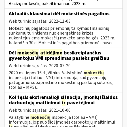
Akcizų mokesčių pakeitimai nuo 2023 m.
Aktualūs klausimai dėl mokestinės pagalbos
Web turinio sąrašas
2022-11-03
Mokestinių pagalbos priemonių taikymas finansinių
sunkumų turintiems nuo energetinės krizės
nukentėjusiems mokesčių mokėtojams baigėsi 2023 m.
balandžio 30 d. Mokestinės pagalbos priemonės buvo...
Dėl
mokesčių
atidėjimo
besikreipiančius
gyventojus VMI sprendimas pasieks greičiau
Web turinio sąrašas
2020-07-20
2020 m. liepos 16 d., Vilnius. Valstybinė
mokesčių
inspekcija (toliau – VMI) informuoja, kad gyventojų
patogumui supaprastino mokestinių paskolų sutarčių
(toliau – MPS)...
Kol tęsis ekstremalioji situacija, įmonių išlaidos
darbuotojų maitinimui
ir
pavežėjimui
Web turinio sąrašas
2021-10-06
Valstybinė
mokesčių
inspekcija (toliau – VMI)
informuoja, jog nuo šiol įmonės darbuotojų maitinimui
ir
pavežėjimui į darbą patiriamas išlaidas gali...