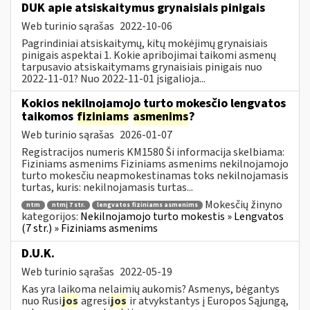
DUK apie atsiskaitymus grynaisiais pinigais
Web turinio sąrašas
2022-10-06
Pagrindiniai atsiskaitymų, kitų mokėjimų grynaisiais
pinigais aspektai 1. Kokie apribojimai taikomi asmenų
tarpusavio atsiskaitymams grynaisiais pinigais nuo
2022-11-01? Nuo 2022-11-01 įsigalioja...
Kokios nekilnojamojo turto mokesčio lengvatos
taikomos
fiziniams
asmenims
?
Web turinio sąrašas
2026-01-07
Registracijos numeris KM1580 Ši informacija skelbiama:
Fiziniams asmenims Fiziniams asmenims nekilnojamojo
turto mokesčiu neapmokestinamas toks nekilnojamasis
turtas, kuris: nekilnojamasis turtas...
Mokesčių žinyno
ntm
ntmį 7 str.
lengvatos fiziniams asmenims
kategorijos:
Nekilnojamojo turto mokestis » Lengvatos
(7 str.) » Fiziniams asmenims
D.U.K.
Web turinio sąrašas
2022-05-19
Kas yra laikoma nelaimių aukomis? Asmenys, bėgantys
nuo Rusi
jos
agresi
jos
ir atvykstantys į Europos Sąjungą,