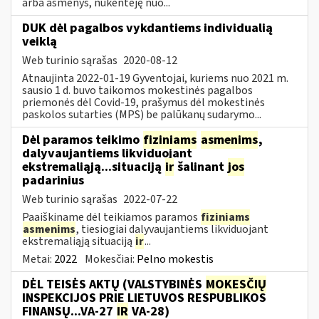
arba asmenys, nukentėję nuo...
DUK dėl pagalbos vykdantiems individualią
veiklą
Web turinio sąrašas
2020-08-12
Atnaujinta 2022-01-19 Gyventojai, kuriems nuo 2021 m.
sausio 1 d. buvo taikomos mokestinės pagalbos
priemonės dėl Covid-19, prašymus dėl mokestinės
paskolos sutarties (MPS) be palūkanų sudarymo...
Dėl paramos teikimo
fiziniams
asmenims
,
dalyvaujantiems likviduojant
ekstremaliąją...situaciją
ir
šalinant
jos
padarinius
Web turinio sąrašas
2022-07-22
Paaiškiname dėl teikiamos paramos
fiziniams
asmenims
, tiesiogiai dalyvaujantiems likviduojant
ekstremaliąją situaciją
ir
...
Metai:
2022
Mokesčiai:
Pelno mokestis
DĖL TEISĖS AKTŲ (VALSTYBINĖS
MOKESČIŲ
INSPEKCIJOS PRIE LIETUVOS RESPUBLIKOS
FINANSŲ...VA-27
IR
VA-28)