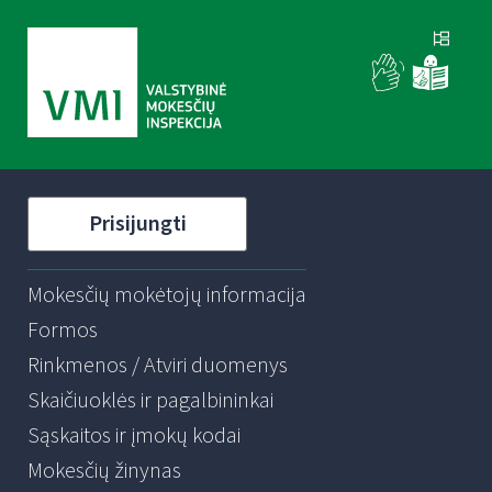
Prisijungti
Mokesčių mokėtojų informacija
Formos
Rinkmenos / Atviri duomenys
Skaičiuoklės ir pagalbininkai
Sąskaitos ir įmokų kodai
Mokesčių žinynas