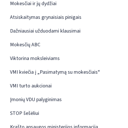
Mokesčiai ir jų dydžiai
Atsiskaitymas grynaisiais pinigais
Dažniausiai užduodami klausimai
Mokesčių ABC
Viktorina moksleiviams
VMI kviečia į „Pasimatymą su mokesčiais“
VMI turto aukcionai
Įmonių VDU palyginimas
STOP šešėliui
Krašto apsaugos ministerijos informacija