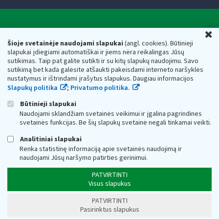
Valstybinė mokesčių inspekcija prie Lietuvos
U
Respublikos finansų ministerijos
Šioje svetainėje naudojami slapukai
(angl. cookies). Būtinieji
slapukai įdiegiami automatiškai ir jiems nėra reikalingas Jūsų
Biudžetinė įstaiga. Juridinio asmens kodas — 188659752,
sutikimas. Taip pat galite sutikti ir su kitų slapukų naudojimu. Savo
adresas: Vasario 16-osios g. 14, 01107 Vilnius, Lietuva, el.paštas:
sutikimą bet kada galėsite atšaukti pakeisdami interneto naršyklės
vmi@vmi.lt
, E. pristatymo dėžutės adresas 188659752
nustatymus ir ištrindami įrašytus slapukus. Daugiau informacijos
Duomenys apie Valstybinę mokesčių inspekciją prie Lietuvos
Slapukų politika
;
Privatumo politika.
Respublikos finansų ministerijos kaupiami ir saugomi Juridinių
asmenų registre
Būtinieji slapukai
Naudojami sklandžiam svetainės veikimui ir įgalina pagrindines
svetainės funkcijas. Be šių slapukų svetainė negali tinkamai veikti.
Analitiniai slapukai
Renka statistinę informaciją apie svetainės naudojimą ir
naudojami Jūsų naršymo patirties gerinimui.
PATVIRTINTI
Visus slapukus
PATVIRTINTI
Pasirinktus slapukus