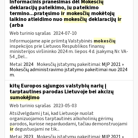
Informacinis pranešimas dėl
Mokesčių
deklaracijų pateikimo, jų pateikimo
termino...pratęsimo
ir
mokesčių
mokėtojų
laikino atleidimo nuo
mokesčių
deklaracijų
ir
(arba
Web turinio sąrašas
2024-07-10
Informuojame apie priimtą Valstybinės
mokesčių
inspekcijos prie Lietuvos Respublikos finansų
ministerijos viršininko 2024 m. liepos 4 d. įsakymą Nr. VA-
54 „Dėl...
Metai:
2024
Mokesčių įstatymų pakeitimai:
MĮP 2021 »
Mokesčių administravimo įstatymo pakeitimai nuo 2024
m.
kitų Europos sąjungos valstybių narių į
tarptautines parodas Lietuvoje bei akcizų
sumokėjimo
Web turinio sąrašas
2023-05-03
Atsižvelgdami į tai, kad Lietuvoje nuolat
organizuojamos tarptautinės alkoholinių gėrimų
parodos, kuriose neparduodami, tačiau demonstruojami
ir
degustuojami ne tik...
Metai:
2023
Mokesčių įstatymų pakeitimai:
MĮP 2021 »