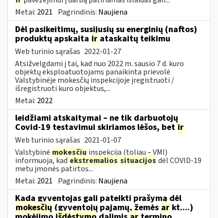
Metai:
2021
Pagrindinis:
Naujiena
Dėl pasikeitimų, susijusių su energinių (naftos)
produktų apskaita
ir
ataskaitų teikimu
Web turinio sąrašas
2022-01-27
Atsižvelgdami į tai, kad nuo 2022 m. sausio 7 d. kuro
objektų eksploatuotojams panaikinta prievolė
Valstybinėje mokesčių inspekcijoje įregistruoti /
išregistruoti kuro objektus,...
Metai:
2022
leidžiami atskaitymai – ne tik darbuotojų
Covid-19 testavimui skiriamos lėšos, bet
ir
Web turinio sąrašas
2021-01-07
Valstybinė
mokesčių
inspekcija (toliau – VMI)
informuoja, kad
ekstremalios
situacijos
dėl COVID-19
metu įmonės patirtos...
Metai:
2021
Pagrindinis:
Naujiena
Kada gyventojas gali pateikti prašymą dėl
mokesčių
(gyventojų pajamų, žemės
ar
kt....)
mokėjimo
išdėstymo
dalimis
ar
termino