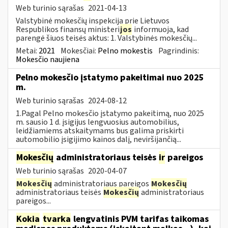
Web turinio sąrašas
2021-04-13
Valstybinė mokesčių inspekcija prie Lietuvos
Respublikos finansų ministeri
jos
informuoja, kad
parengė šiuos teisės aktus: 1. Valstybinės mokesčių...
Metai:
2021
Mokesčiai:
Pelno mokestis
Pagrindinis:
Mokesčio naujiena
Pelno mokesčio įstatymo pakeitimai nuo 2025
m.
Web turinio sąrašas
2024-08-12
1.Pagal Pelno mokesčio įstatymo pakeitimą, nuo 2025
m. sausio 1 d. įsigijus lengvuosius automobilius,
leidžiamiems atskaitymams bus galima priskirti
automobilio įsigijimo kainos dalį, neviršijančią...
Mokesčių
administratoriaus teisės
ir
pareigos
Web turinio sąrašas
2020-04-07
Mokesčių
administratoriaus pareigos
Mokesčių
administratoriaus teisės
Mokesčių
administratoriaus
pareigos...
Kokia
tvarka
lengvatinis PVM tarifas taikomas