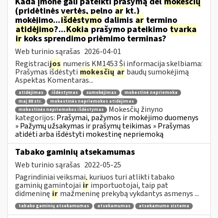
Kada įmonė gali pateikti prašymą dėl
mokesčių
(pridėtinės vertės, pelno
ar
kt.)
mokėjimo...
išdėstymo
dalimis
ar
termino
atidėjimo
?...
Kokia
prašymo pateikimo
tvarka
ir
koks sprendimo priėmimo terminas?
Web turinio sąrašas
2026-04-01
Registraci
jos
numeris KM1453 Ši informacija skelbiama:
Prašymas išdėstyti
mokesčių
ar
baudų sumokėjimą
Aspektas Komentaras...
atidėjimas
išdėstymas
sumokėjimas
mokestinė nepriemoka
maį 88 str.
mokestinės nepriemokos atidėjimas
Mokesčių žinyno
mokestinės nepriemokos išdėstymas
kategorijos:
Prašymai, pažymos ir mokėjimo duomenys
» Pažymų užsakymas ir prašymų teikimas » Prašymas
atidėti arba išdėstyti mokestinę nepriemoką
Tabako gaminių atsekamumas
Web turinio sąrašas
2022-05-25
Pagrindiniai veiksmai, kuriuos turi atlikti tabako
gaminių gamintojai
ir
importuotojai, taip pat
didmeninę
ir
mažmeninę prekybą vykdantys asmenys ...
tabako gaminių atsekamumas
atsekamumas
atsekamumo sistema