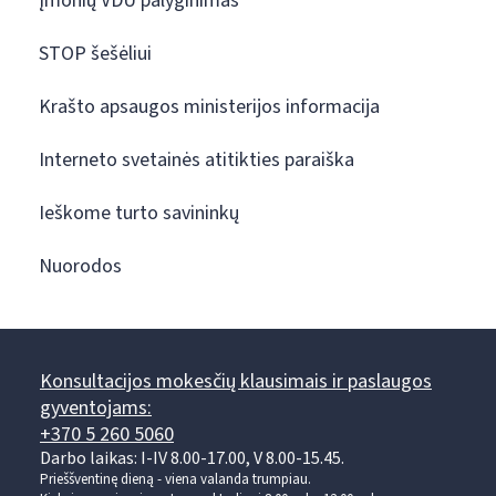
Įmonių VDU palyginimas
STOP šešėliui
Krašto apsaugos ministerijos informacija
Interneto svetainės atitikties paraiška
Ieškome turto savininkų
Nuorodos
Konsultacijos mokesčių klausimais ir paslaugos
gyventojams:
+370 5 260 5060
Darbo laikas: I-IV 8.00-17.00, V 8.00-15.45.
Prieššventinę dieną - viena valanda trumpiau.