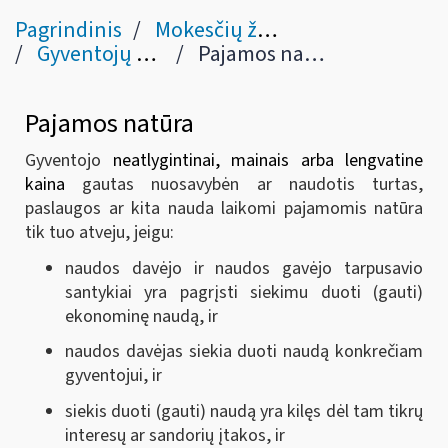
Pagrindinis
Mokesčių žinynas
Gyventojų pajamų mokestis
Pajamos natūra
Pajamos natūra
Gyventojo
neatlygintinai, mainais arba lengvatine
kaina
gautas nuosavybėn ar naudotis turtas,
paslaugos ar kita nauda laikomi pajamomis natūra
tik tuo atveju, jeigu:
naudos davėjo ir naudos gavėjo tarpusavio
santykiai yra pagrįsti siekimu duoti (gauti)
ekonominę naudą, ir
naudos davėjas siekia duoti naudą konkrečiam
gyventojui, ir
siekis duoti (gauti) naudą yra kilęs dėl tam tikrų
interesų ar sandorių įtakos, ir