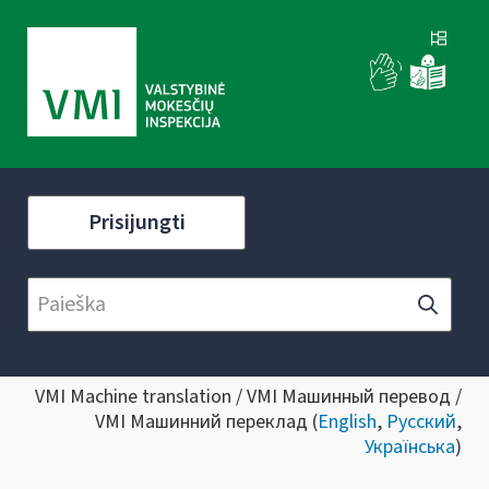
Prisijungti
VMI Machine translation / VMI Машинный перевод /
VMI Машинний переклад (
English
,
Русский
,
Українська
)