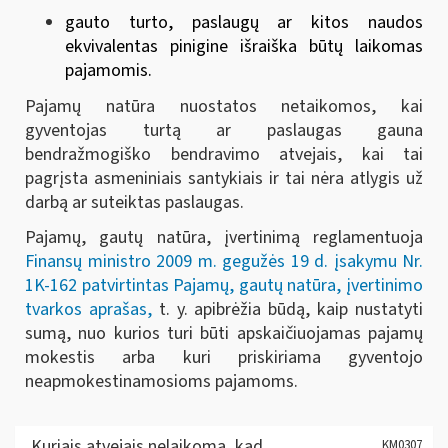
gauto turto, paslaugų ar kitos naudos
ekvivalentas pinigine išraiška būtų laikomas
pajamomis.
Pajamų natūra nuostatos netaikomos, kai
gyventojas turtą ar paslaugas gauna
bendražmogiško bendravimo atvejais, kai tai
pagrįsta asmeniniais santykiais ir tai nėra atlygis už
darbą ar suteiktas paslaugas.
Pajamų, gautų natūra, įvertinimą reglamentuoja
Finansų ministro 2009 m. gegužės 19 d. įsakymu Nr.
1K-162 patvirtintas Pajamų, gautų natūra, įvertinimo
tvarkos aprašas,
t. y. apibrėžia būdą, kaip nustatyti
sumą, nuo kurios turi būti apskaičiuojamas pajamų
mokestis arba kuri priskiriama gyventojo
neapmokestinamosioms pajamoms.
Kuriais atvejais nelaikoma, kad
KM0307