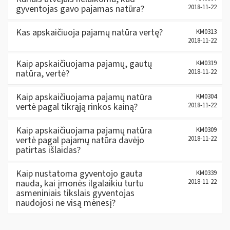
gyventojas gavo pajamas natūra?
2018-11-22
Kas apskaičiuoja pajamų natūra vertę?
KM0313
2018-11-22
Kaip apskaičiuojama pajamų, gautų
KM0319
natūra, vertė?
2018-11-22
Kaip apskaičiuojama pajamų natūra
KM0304
vertė pagal tikrąją rinkos kainą?
2018-11-22
Kaip apskaičiuojama pajamų natūra
KM0309
vertė pagal pajamų natūra davėjo
2018-11-22
patirtas išlaidas?
Kaip nustatoma gyventojo gauta
KM0339
nauda, kai įmonės ilgalaikiu turtu
2018-11-22
asmeniniais tikslais gyventojas
naudojosi ne visą mėnesį?