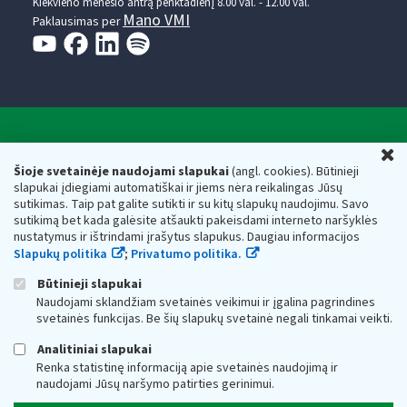
Kiekvieno mėnesio antrą penktadienį 8.00 val. - 12.00 val.
Mano VMI
Paklausimas per
Valstybinė mokesčių inspekcija prie Lietuvos
U
Respublikos finansų ministerijos
Šioje svetainėje naudojami slapukai
(angl. cookies). Būtinieji
slapukai įdiegiami automatiškai ir jiems nėra reikalingas Jūsų
Biudžetinė įstaiga. Juridinio asmens kodas — 188659752,
sutikimas. Taip pat galite sutikti ir su kitų slapukų naudojimu. Savo
adresas: Vasario 16-osios g. 14, 01107 Vilnius, Lietuva, el.paštas:
sutikimą bet kada galėsite atšaukti pakeisdami interneto naršyklės
vmi@vmi.lt
, E. pristatymo dėžutės adresas 188659752
nustatymus ir ištrindami įrašytus slapukus. Daugiau informacijos
Duomenys apie Valstybinę mokesčių inspekciją prie Lietuvos
Slapukų politika
;
Privatumo politika.
Respublikos finansų ministerijos kaupiami ir saugomi Juridinių
asmenų registre
Būtinieji slapukai
Naudojami sklandžiam svetainės veikimui ir įgalina pagrindines
svetainės funkcijas. Be šių slapukų svetainė negali tinkamai veikti.
Analitiniai slapukai
Renka statistinę informaciją apie svetainės naudojimą ir
naudojami Jūsų naršymo patirties gerinimui.