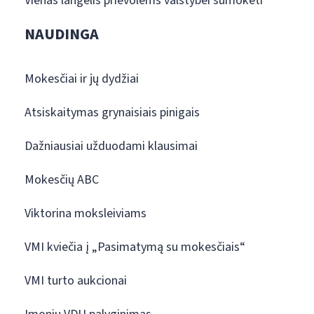
Vienas langelis prievolėms valstybei sumokėti
NAUDINGA
Mokesčiai ir jų dydžiai
Atsiskaitymas grynaisiais pinigais
Dažniausiai užduodami klausimai
Mokesčių ABC
Viktorina moksleiviams
VMI kviečia į „Pasimatymą su mokesčiais“
VMI turto aukcionai