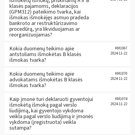
išmokėtų išmokų, priskiriamų A ir B
klasės pajamoms, deklaracijos
(GPM312) pateikimo tvarka, kai
išmokas išmokėjęs asmuo pradeda
bankroto ar restruktūrizavimo
procedūrą, yra likviduojamas ar
reorganizuojamas?
Kokia duomenų teikimo apie
KM1067
antstoliams išmokėtas B klasės
2024-11-22
išmokas tvarka?
Kokia duomenų teikimo apie
KM1070
advokatams išmokėtas B klasės
2024-11-22
išmokas tvarka?
Kaip įmonė turi deklaruoti gyventojui
KM1074
išmokėtą išmoką pagal verslo
2024-11-22
liudijimą, kai gyventojo vykdoma
veikla pagal verslo liudijimą ir įmonės
vykdoma (įregistruota) veikla
sutampa?