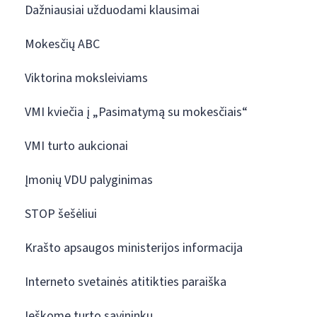
Dažniausiai užduodami klausimai
Mokesčių ABC
Viktorina moksleiviams
VMI kviečia į „Pasimatymą su mokesčiais“
VMI turto aukcionai
Įmonių VDU palyginimas
STOP šešėliui
Krašto apsaugos ministerijos informacija
Interneto svetainės atitikties paraiška
Ieškome turto savininkų