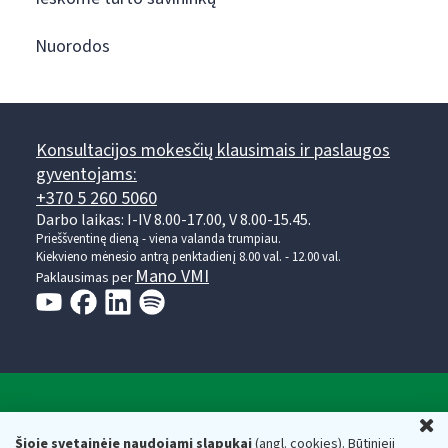
Nuorodos
Konsultacijos mokesčių klausimais ir paslaugos
gyventojams:
+370 5 260 5060
Darbo laikas: I-IV 8.00-17.00, V 8.00-15.45.
Prieššventinę dieną - viena valanda trumpiau.
Kiekvieno mėnesio antrą penktadienį 8.00 val. - 12.00 val.
Mano VMI
Paklausimas per
Valstybinė mokesčių inspekcija prie Lietuvos
U
Respublikos finansų ministerijos
Šioje svetainėje naudojami slapukai
(angl. cookies). Būtinieji