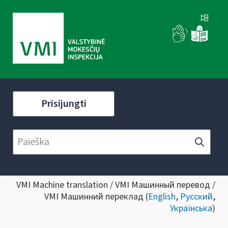
Prisijungti
VMI Machine translation / VMI Машинный перевод /
VMI Машинний переклад (
English
,
Русский
,
Українська
)