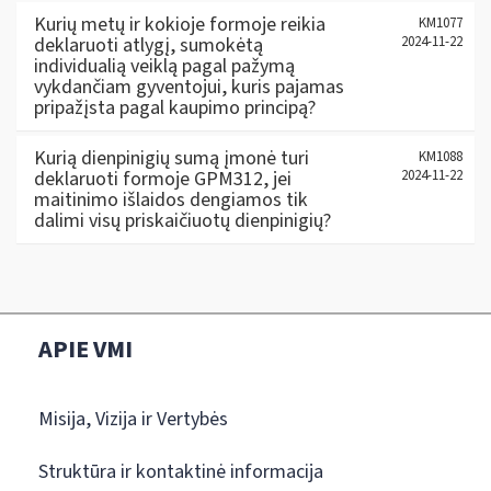
Kurių metų ir kokioje formoje reikia
KM1077
deklaruoti atlygį, sumokėtą
2024-11-22
individualią veiklą pagal pažymą
vykdančiam gyventojui, kuris pajamas
pripažįsta pagal kaupimo principą?
Kurią dienpinigių sumą įmonė turi
KM1088
deklaruoti formoje GPM312, jei
2024-11-22
maitinimo išlaidos dengiamos tik
dalimi visų priskaičiuotų dienpinigių?
APIE VMI
Misija, Vizija ir Vertybės
Struktūra ir kontaktinė informacija