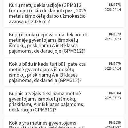
Kurių metų deklaracijoje (GPM312
KM1776
formoje) reikia deklaruoti pvz., 2025
2026-04-14
metais išmokėtą darbo užmokesčio
avansą už 2026 m.?
Kurių išmokų neprivaloma deklaruoti
KM1078
metinėje gyventojams išmokėtų
2025-07-23
išmokų, priskiriamų A ir B klasės
pajamoms, deklaracijoje (GPM312)?
Kokiu būdu ir kada turi būti pateikta
KM1079
metinė gyventojams išmokėtų
2026-04-14
išmokų, priskiriamų A ir B klasės
pajamoms, deklaracija (GPM312)?
Kuriais atvejais tikslinama metinė
KM1084
gyventojams išmokėtų išmokų,
2025-07-23
priskiriamų A ir B klasės pajamoms,
deklaracija (GPM312)?
Kokia yra metinės gyventojams
KM1086
2024-11-22