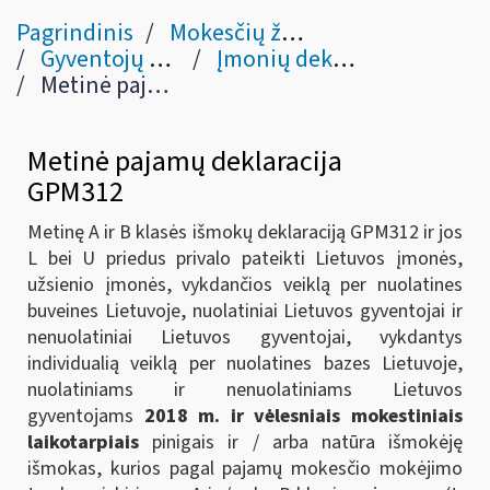
Pagrindinis
Mokesčių žinynas
Gyventojų pajamų mokestis
Įmonių deklaracijų ir pažymų teikimas VMI ir gyventojams (V skyrius)
Metinė pajamų deklaracija GPM312
Metinė pajamų deklaracija
GPM312
Metinę A ir B klasės išmokų deklaraciją GPM312 ir jos
L bei U priedus privalo pateikti Lietuvos įmonės,
užsienio įmonės, vykdančios veiklą per nuolatines
buveines Lietuvoje, nuolatiniai Lietuvos gyventojai ir
nenuolatiniai Lietuvos gyventojai, vykdantys
individualią veiklą per nuolatines bazes Lietuvoje,
nuolatiniams ir nenuolatiniams Lietuvos
gyventojams
2018 m. ir vėlesniais mokestiniais
laikotarpiais
pinigais ir / arba natūra išmokėję
išmokas, kurios pagal pajamų mokesčio mokėjimo