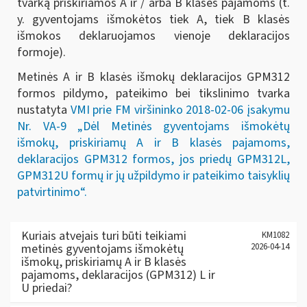
tvarką priskiriamos A ir / arba B klasės pajamoms (t.
y. gyventojams išmokėtos tiek A, tiek B klasės
išmokos deklaruojamos vienoje deklaracijos
formoje).
Metinės A ir B klasės išmokų deklaracijos GPM312
formos pildymo, pateikimo bei tikslinimo tvarka
nustatyta
VMI prie FM viršininko 2018-02-06 įsakymu
Nr. VA-9 „Dėl Metinės gyventojams išmokėtų
išmokų, priskiriamų A ir B klasės pajamoms,
deklaracijos GPM312 formos, jos priedų GPM312L,
GPM312U formų ir jų užpildymo ir pateikimo taisyklių
patvirtinimo“.
Kuriais atvejais turi būti teikiami
KM1082
metinės gyventojams išmokėtų
2026-04-14
išmokų, priskiriamų A ir B klasės
pajamoms, deklaracijos (GPM312) L ir
U priedai?