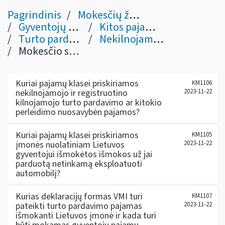
Pagrindinis
Mokesčių žinynas
Gyventojų pajamų mokestis
Kitos pajamos / išmokos (pagal abėcėlę)
Turto pardavimo pajamos
Nekilnojamojo ir registruotino kilnojamojo turto
Mokesčio sumokėjimas ir deklaravimas
Kuriai pajamų klasei priskiriamos
KM1106
nekilnojamojo ir registruotino
2023-11-22
kilnojamojo turto pardavimo ar kitokio
perleidimo nuosavybėn pajamos?
Kuriai pajamų klasei priskiriamos
KM1105
įmonės nuolatiniam Lietuvos
2023-11-22
gyventojui išmokėtos išmokos už jai
parduotą netinkamą eksploatuoti
automobilį?
Kurias deklaracijų formas VMI turi
KM1107
pateikti turto pardavimo pajamas
2023-11-22
išmokanti Lietuvos įmonė ir kada turi