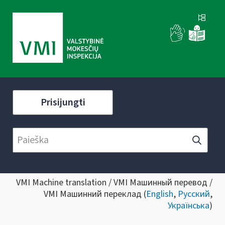
Prisijungti
VMI Machine translation / VMI Машинный перевод /
VMI Машинний переклад (
English
,
Русский
,
Українська
)