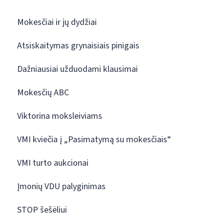
Mokesčiai ir jų dydžiai
Atsiskaitymas grynaisiais pinigais
Dažniausiai užduodami klausimai
Mokesčių ABC
Viktorina moksleiviams
VMI kviečia į „Pasimatymą su mokesčiais“
VMI turto aukcionai
Įmonių VDU palyginimas
STOP šešėliui