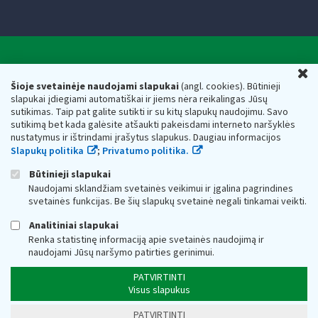
Valstybinė mokesčių inspekcija prie Lietuvos
U
Respublikos finansų ministerijos
Šioje svetainėje naudojami slapukai
(angl. cookies). Būtinieji
slapukai įdiegiami automatiškai ir jiems nėra reikalingas Jūsų
Biudžetinė įstaiga. Juridinio asmens kodas — 188659752,
sutikimas. Taip pat galite sutikti ir su kitų slapukų naudojimu. Savo
adresas: Vasario 16-osios g. 14, 01107 Vilnius, Lietuva, el.paštas:
sutikimą bet kada galėsite atšaukti pakeisdami interneto naršyklės
vmi@vmi.lt
, E. pristatymo dėžutės adresas 188659752
nustatymus ir ištrindami įrašytus slapukus. Daugiau informacijos
Duomenys apie Valstybinę mokesčių inspekciją prie Lietuvos
Slapukų politika
;
Privatumo politika.
Respublikos finansų ministerijos kaupiami ir saugomi Juridinių
asmenų registre
Būtinieji slapukai
Naudojami sklandžiam svetainės veikimui ir įgalina pagrindines
svetainės funkcijas. Be šių slapukų svetainė negali tinkamai veikti.
Analitiniai slapukai
Renka statistinę informaciją apie svetainės naudojimą ir
naudojami Jūsų naršymo patirties gerinimui.
PATVIRTINTI
Visus slapukus
PATVIRTINTI