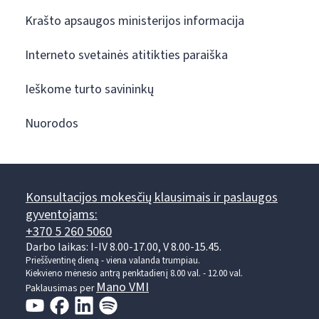
Krašto apsaugos ministerijos informacija
Interneto svetainės atitikties paraiška
Ieškome turto savininkų
Nuorodos
Konsultacijos mokesčių klausimais ir paslaugos
gyventojams:
+370 5 260 5060
Darbo laikas: I-IV 8.00-17.00, V 8.00-15.45.
Prieššventinę dieną - viena valanda trumpiau.
Kiekvieno mėnesio antrą penktadienį 8.00 val. - 12.00 val.
Mano VMI
Paklausimas per