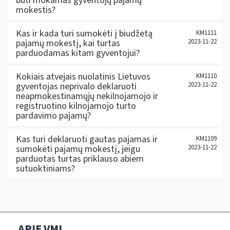
būti mokamas gyventojų pajamų
mokestis?
Kas ir kada turi sumokėti į biudžetą
KM1111
pajamų mokestį, kai turtas
2023-11-22
parduodamas kitam gyventojui?
Kokiais atvejais nuolatinis Lietuvos
KM1110
gyventojas neprivalo deklaruoti
2023-11-22
neapmokestinamųjų nekilnojamojo ir
registruotino kilnojamojo turto
pardavimo pajamų?
Kas turi deklaruoti gautas pajamas ir
KM1109
sumokėti pajamų mokestį, jeigu
2023-11-22
parduotas turtas priklauso abiem
sutuoktiniams?
APIE VMI