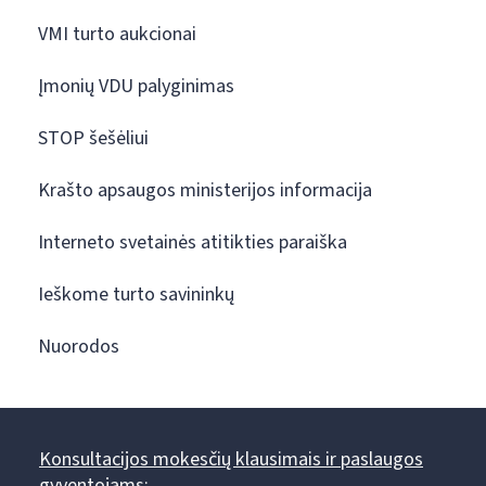
VMI turto aukcionai
Įmonių VDU palyginimas
STOP šešėliui
Krašto apsaugos ministerijos informacija
Interneto svetainės atitikties paraiška
Ieškome turto savininkų
Nuorodos
Konsultacijos mokesčių klausimais ir paslaugos
gyventojams: