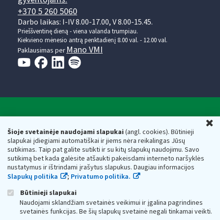
+370 5 260 5060
Darbo laikas: I-IV 8.00-17.00, V 8.00-15.45.
Prieššventinę dieną - viena valanda trumpiau.
Kiekvieno mėnesio antrą penktadienį 8.00 val. - 12.00 val.
Mano VMI
Paklausimas per
Valstybinė mokesčių inspekcija prie Lietuvos
U
Respublikos finansų ministerijos
Šioje svetainėje naudojami slapukai
(angl. cookies). Būtinieji
slapukai įdiegiami automatiškai ir jiems nėra reikalingas Jūsų
Biudžetinė įstaiga. Juridinio asmens kodas — 188659752,
sutikimas. Taip pat galite sutikti ir su kitų slapukų naudojimu. Savo
adresas: Vasario 16-osios g. 14, 01107 Vilnius, Lietuva, el.paštas:
sutikimą bet kada galėsite atšaukti pakeisdami interneto naršyklės
vmi@vmi.lt
, E. pristatymo dėžutės adresas 188659752
nustatymus ir ištrindami įrašytus slapukus. Daugiau informacijos
Duomenys apie Valstybinę mokesčių inspekciją prie Lietuvos
Slapukų politika
;
Privatumo politika.
Respublikos finansų ministerijos kaupiami ir saugomi Juridinių
asmenų registre
Būtinieji slapukai
Naudojami sklandžiam svetainės veikimui ir įgalina pagrindines
svetainės funkcijas. Be šių slapukų svetainė negali tinkamai veikti.