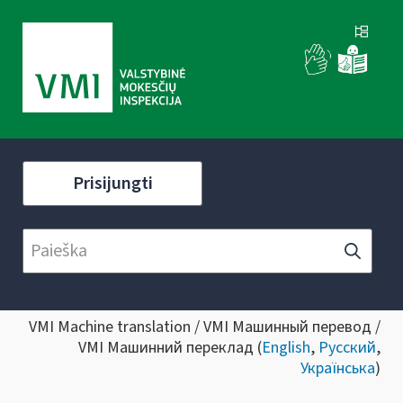
Prisijungti
VMI Machine translation / VMI Машинный перевод /
VMI Машинний переклад (
English
,
Русский
,
Українська
)