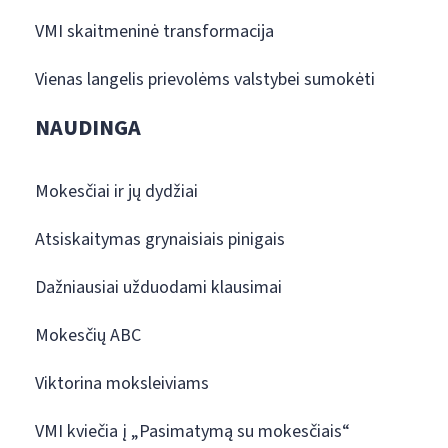
VMI skaitmeninė transformacija
Vienas langelis prievolėms valstybei sumokėti
NAUDINGA
Mokesčiai ir jų dydžiai
Atsiskaitymas grynaisiais pinigais
Dažniausiai užduodami klausimai
Mokesčių ABC
Viktorina moksleiviams
VMI kviečia į „Pasimatymą su mokesčiais“