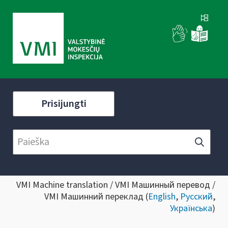
Prisijungti
VMI Machine translation / VMI Машинный перевод /
VMI Машинний переклад (
English
,
Русский
,
Українська
)