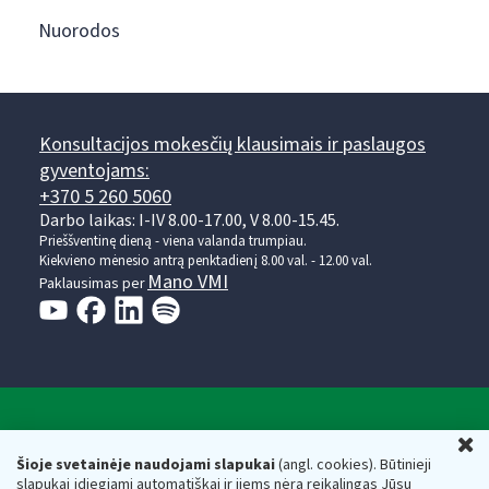
Nuorodos
Konsultacijos mokesčių klausimais ir paslaugos
gyventojams:
+370 5 260 5060
Darbo laikas: I-IV 8.00-17.00, V 8.00-15.45.
Prieššventinę dieną - viena valanda trumpiau.
Kiekvieno mėnesio antrą penktadienį 8.00 val. - 12.00 val.
Mano VMI
Paklausimas per
Valstybinė mokesčių inspekcija prie Lietuvos
U
Respublikos finansų ministerijos
Šioje svetainėje naudojami slapukai
(angl. cookies). Būtinieji
slapukai įdiegiami automatiškai ir jiems nėra reikalingas Jūsų