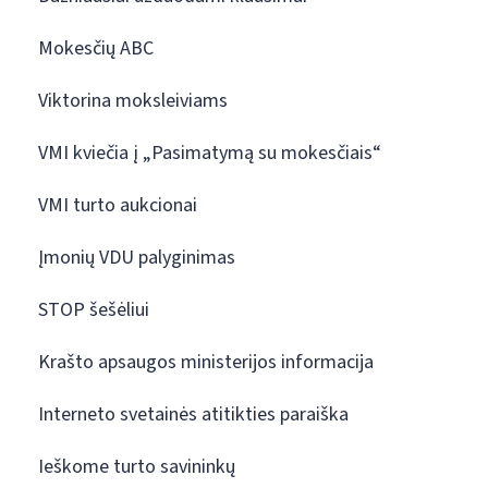
Mokesčių ABC
Viktorina moksleiviams
VMI kviečia į „Pasimatymą su mokesčiais“
VMI turto aukcionai
Įmonių VDU palyginimas
STOP šešėliui
Krašto apsaugos ministerijos informacija
Interneto svetainės atitikties paraiška
Ieškome turto savininkų