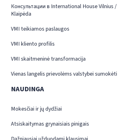
Консультации в International House Vilnius /
Klaipėda
VMI teikiamos paslaugos
VMI kliento profilis
VMI skaitmeninė transformacija
Vienas langelis prievolėms valstybei sumokėti
NAUDINGA
Mokesčiai ir jų dydžiai
Atsiskaitymas grynaisiais pinigais
Dažniausiai užduodami klausimai