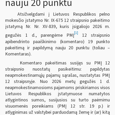
nauju 20 punktu
Atsižvelgdami į Lietuvos Respublikos pelno
mokesčio įstatymo Nr. IX-675 12 straipsnio pakeitimo
įstatymą Nr. Nr. XV-839, kuris įsigaliojo 2026 m.
[1]
gegužės 1 d., parengėme PMĮ
12 straipsnio
apibendrinto paaiškinimo (komentaro) 19 punkto
pakeitimą ir papildymą nauju 20 punktu (toliau –
Komentaras).
Komentaro pakeitimas susijęs su PMĮ 12
straipsnio nuostatų pasikeitimu: papildytas
neapmokestinamųjų pajamų sąrašas, nustatytas PMĮ
12 straipsnyje. Nuo 2026 metų gegužės 1 d.
neapmokestinamosioms pajamoms priskiriamos visos
Lietuvos Respublikos įstatymuose numatytos
atlygintinos sumos, susijusios su turto paėmimu
visuomenės poreikiams (PMĮ 12 str. 19 p.) ir
atlyginimas už valstybei parduodamą žemę ir (ar) kitą