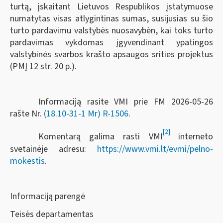
turtą, įskaitant Lietuvos Respublikos įstatymuose
numatytas visas atlygintinas sumas, susijusias su šio
turto pardavimu valstybės nuosavybėn, kai toks turto
pardavimas vykdomas įgyvendinant ypatingos
valstybinės svarbos krašto apsaugos srities projektus
(PMĮ 12 str. 20 p.).
Informaciją rasite VMI prie FM 2026-05-26
rašte Nr.
(18.10-31-1 Mr) R-1506
.
[2]
Komentarą galima rasti VMI
interneto
svetainėje adresu:
https://www.vmi.lt/evmi/pelno-
mokestis
.
Informaciją parengė
Teisės departamentas