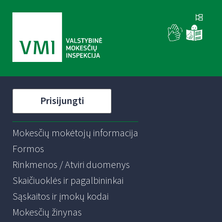
Prisijungti
Mokesčių mokėtojų informacija
Formos
Rinkmenos / Atviri duomenys
Skaičiuoklės ir pagalbininkai
Sąskaitos ir įmokų kodai
Mokesčių žinynas