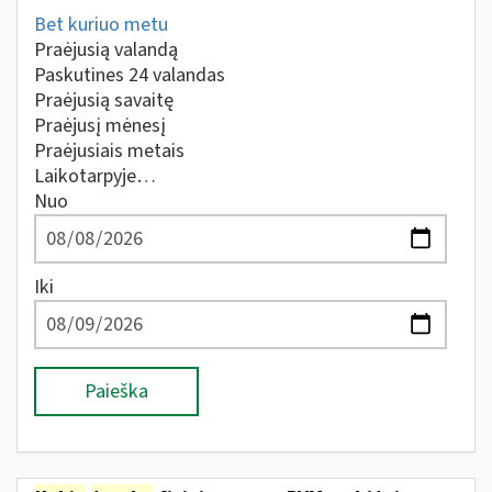
Bet kuriuo metu
Praėjusią valandą
Paskutines 24 valandas
Praėjusią savaitę
Praėjusį mėnesį
Praėjusiais metais
Laikotarpyje…
Nuo
Iki
Paieška