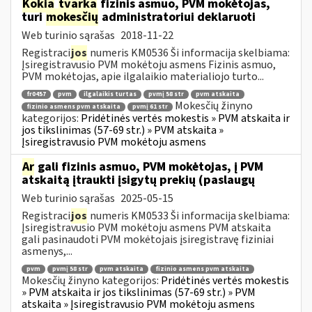
Kokia
tvarka
fizinis asmuo, PVM mokėtojas,
turi
mokesčių
administratoriui deklaruoti
Web turinio sąrašas
2018-11-22
Registraci
jos
numeris KM0536 Ši informacija skelbiama:
Įsiregistravusio PVM mokėtoju asmens Fizinis asmuo,
PVM mokėtojas, apie ilgalaikio materialiojo turto...
fr0457
pvm
ilgalaikis turtas
pvmį 58 str
pvm atskaita
Mokesčių žinyno
fizinio asmens pvm atskaita
pvmį 61 str
kategorijos:
Pridėtinės vertės mokestis » PVM atskaita ir
jos tikslinimas (57-69 str.) » PVM atskaita »
Įsiregistravusio PVM mokėtoju asmens
Ar
gali fizinis asmuo, PVM mokėtojas, į PVM
atskaitą įtraukti įsigytų prekių (paslaugų
Web turinio sąrašas
2025-05-15
Registraci
jos
numeris KM0533 Ši informacija skelbiama:
Įsiregistravusio PVM mokėtoju asmens PVM atskaita
gali pasinaudoti PVM mokėtojais įsiregistravę fiziniai
asmenys,...
pvm
pvmį 58 str
pvm atskaita
fizinio asmens pvm atskaita
Mokesčių žinyno kategorijos:
Pridėtinės vertės mokestis
» PVM atskaita ir jos tikslinimas (57-69 str.) » PVM
atskaita » Įsiregistravusio PVM mokėtoju asmens