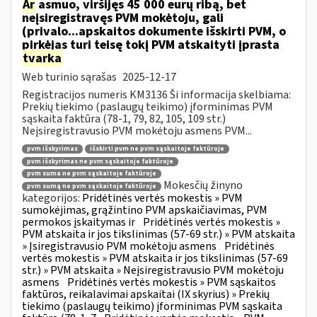
Ar
asmuo, viršijęs 45 000 eurų ribą, bet
neįsiregistravęs PVM mokėtoju, gali
(privalo...apskaitos dokumente išskirti PVM, o
pirkėjas turi teisę tokį PVM atskaityti įprasta
tvarka
Web turinio sąrašas
2025-12-17
Registracijos numeris KM3136 Ši informacija skelbiama:
Prekių tiekimo (paslaugų teikimo) įforminimas PVM
sąskaita faktūra (78-1, 79, 82, 105, 109 str.)
Neįsiregistravusio PVM mokėtoju asmens PVM...
pvm išskyrimas
išskirti pvm ne pvm sąskaitoje faktūroje
pvm išskyrimas ne pvm sąskaitoje faktūroje
pvm suma ne pvm sąskaitoje faktūroje
Mokesčių žinyno
pvm sumą ne pvm sąskaitoje faktūroje
kategorijos:
Pridėtinės vertės mokestis » PVM
sumokėjimas, grąžintino PVM apskaičiavimas, PVM
permokos įskaitymas ir
Pridėtinės vertės mokestis »
PVM atskaita ir jos tikslinimas (57-69 str.) » PVM atskaita
» Įsiregistravusio PVM mokėtoju asmens
Pridėtinės
vertės mokestis » PVM atskaita ir jos tikslinimas (57-69
str.) » PVM atskaita » Neįsiregistravusio PVM mokėtoju
asmens
Pridėtinės vertės mokestis » PVM sąskaitos
faktūros, reikalavimai apskaitai (IX skyrius) » Prekių
tiekimo (paslaugų teikimo) įforminimas PVM sąskaita