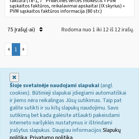
faktūra (78-1, 7
Pridėtinės vertės mokestis » PVM
sąskaitos faktūros, reikalavimai apskaitai (IX skyrius) »
PVM sąskaitos faktūros informacija (80 str.)
75 Įrašų(-ai)
Rodoma nuo 1 iki 12 iš 12 irašų.
1
Uždaryti
Šioje svetainėje naudojami slapukai
(angl.
cookies). Būtinieji slapukai įdiegiami automatiškai
ir jiems nėra reikalingas Jūsų sutikimas. Taip pat
galite sutikti ir su kitų slapukų naudojimu. Savo
sutikimą bet kada galėsite atšaukti pakeisdami
interneto naršyklės nustatymus ir ištrindami
įrašytus slapukus. Daugiau informacijos
Slapukų
politika
;
Privatumo politika.