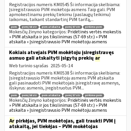
Registracijos numeris KM0545 Ši informacija skelbiama:
Įsiregistravusio PVM mokėtoju asmens Taip gali. PVM
apmokestinamu prekių tiekimu (paslaugų teikimu)
laikomas, taikant standartinį PVM tarifą,...
pvm
pvmį 58 str
pvm atskaita
pvmį 57 str
pirkimo pvm
Mokesčių žinyno kategorijos:
Pridėtinės vertės mokestis
» PVM atskaita ir jos tikslinimas (57-69 str.) » PVM
atskaita » Įsiregistravusio PVM mokėtoju asmens
Kokiais atvejais PVM mokėtoju įsiregistravęs
asmuo gali atskaityti įsigytų prekių
ar
Web turinio sąrašas
2025-05-14
Registracijos numeris KM0538 Ši informacija skelbiama:
Įsiregistravusio PVM mokėtoju asmens PVM atskaita
gali pasinaudoti PVM mokėtojais įsiregistravę asmenys,
išskyrus: asmenis, įregistruotus PVM...
pvm
pvmį 58 str
pvm atskaita
pvmį 57 str
pirkimo pvm
Mokesčių žinyno kategorijos:
Pridėtinės vertės mokestis
» PVM atskaita ir jos tikslinimas (57-69 str.) » PVM
atskaita » Įsiregistravusio PVM mokėtoju asmens
Ar
pirkėjas, PVM mokėtojas, gali traukti PVM į
atskaitą, jei tiekėjas – PVM mokėtojas