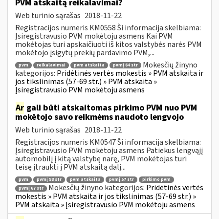
PVM atskaitą reikalavimai?
Web turinio sąrašas
2018-11-22
Registracijos numeris KM0558 Ši informacija skelbiama:
Įsiregistravusio PVM mokėtoju asmens Kai PVM
mokėtojas turi apskaičiuoti iš kitos valstybės narės PVM
mokėtojo įsigytų prekių pardavimo PVM,...
Mokesčių žinyno
pvm
reikalavimai
pvm atskaita
pvmį 64 str
kategorijos:
Pridėtinės vertės mokestis » PVM atskaita ir
jos tikslinimas (57-69 str.) » PVM atskaita »
Įsiregistravusio PVM mokėtoju asmens
Ar
gali būti atskaitomas pirkimo PVM nuo PVM
mokėtojo savo reikmėms naudoto lengvojo
Web turinio sąrašas
2018-11-22
Registracijos numeris KM0547 Ši informacija skelbiama:
Įsiregistravusio PVM mokėtoju asmens Patiekus lengvąjį
automobilį į kitą valstybę narę, PVM mokėtojas turi
teisę įtraukti į PVM atskaitą dalį...
pvm
pvmį 58 str
pvm atskaita
pvmį 57 str
pirkimo pvm
Mokesčių žinyno kategorijos:
Pridėtinės vertės
pvmį 67 str
mokestis » PVM atskaita ir jos tikslinimas (57-69 str.) »
PVM atskaita » Įsiregistravusio PVM mokėtoju asmens