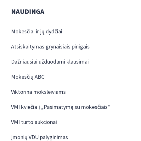
NAUDINGA
Mokesčiai ir jų dydžiai
Atsiskaitymas grynaisiais pinigais
Dažniausiai užduodami klausimai
Mokesčių ABC
Viktorina moksleiviams
VMI kviečia į „Pasimatymą su mokesčiais“
VMI turto aukcionai
Įmonių VDU palyginimas