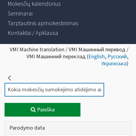
Mokesčių kalendorius
Seminarai
Tarptautinis apmokestinimas
Kontaktai / Apklausa
VMI Machine translation / VMI Машинный перевод /
VMI Машинний переклад (
English
,
Русский
,
Українська
)
Paieška
Parodymo data