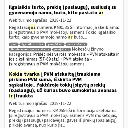
ilgalaikio turto, prekių (paslaugų), susijusių su
gyvenamojo namo, buto, kito pastato
ar
Web turinio sąrašas
2018-11-22
Registraci
jos
numeris KM0535 Ši informacija skelbiama:
Įsiregistravusio PVM mokėtoju asmens Tokio ilgalaikio
turto, kaip gyvenamojo namo
ar
buto,...
pvm
ilgalaikis turtas
pvmį 58 str
pvm atskaita
Mokesčių žinyno
fizinio asmens pvm atskaita
pvmį 61 str
kategorijos:
Pridėtinės vertės mokestis » PVM atskaita ir
jos tikslinimas (57-69 str.) » PVM atskaita »
Įsiregistravusio PVM mokėtoju asmens
Kokia
tvarka
į PVM atskaitą įtraukiama
pirkimo PVM suma, išskirta PVM
sąskaitoje...faktūroje tokių įsigytų prekių
(paslaugų), už kurias buvo sumokėtas avansas
ir
įtraukta
Web turinio sąrašas
2018-11-22
Registracijos numeris KM0556 Ši informacija skelbiama:
Įsiregistravusio PVM mokėtoju asmens PVM mokėtojas,
prekių (paslaugų) pardavėjas, gavęs iš prekių (paslaugų)
pirkėjo avansą, nuo kurio jis...