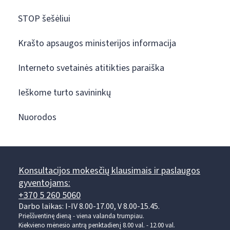
STOP šešėliui
Krašto apsaugos ministerijos informacija
Interneto svetainės atitikties paraiška
Ieškome turto savininkų
Nuorodos
Konsultacijos mokesčių klausimais ir paslaugos
gyventojams:
+370 5 260 5060
Darbo laikas: I-IV 8.00-17.00, V 8.00-15.45.
Prieššventinę dieną - viena valanda trumpiau.
Kiekvieno mėnesio antrą penktadienį 8.00 val. - 12.00 val.