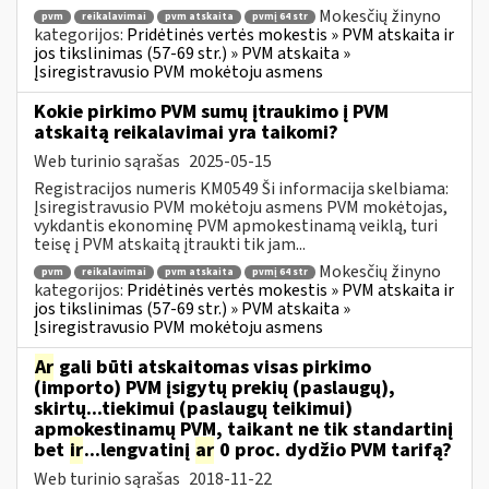
Mokesčių žinyno
pvm
reikalavimai
pvm atskaita
pvmį 64 str
kategorijos:
Pridėtinės vertės mokestis » PVM atskaita ir
jos tikslinimas (57-69 str.) » PVM atskaita »
Įsiregistravusio PVM mokėtoju asmens
Kokie pirkimo PVM sumų įtraukimo į PVM
atskaitą reikalavimai yra taikomi?
Web turinio sąrašas
2025-05-15
Registracijos numeris KM0549 Ši informacija skelbiama:
Įsiregistravusio PVM mokėtoju asmens PVM mokėtojas,
vykdantis ekonominę PVM apmokestinamą veiklą, turi
teisę į PVM atskaitą įtraukti tik jam...
Mokesčių žinyno
pvm
reikalavimai
pvm atskaita
pvmį 64 str
kategorijos:
Pridėtinės vertės mokestis » PVM atskaita ir
jos tikslinimas (57-69 str.) » PVM atskaita »
Įsiregistravusio PVM mokėtoju asmens
Ar
gali būti atskaitomas visas pirkimo
(importo) PVM įsigytų prekių (paslaugų),
skirtų...tiekimui (paslaugų teikimui)
apmokestinamų PVM, taikant ne tik standartinį
bet
ir
...lengvatinį
ar
0 proc. dydžio PVM tarifą?
Web turinio sąrašas
2018-11-22