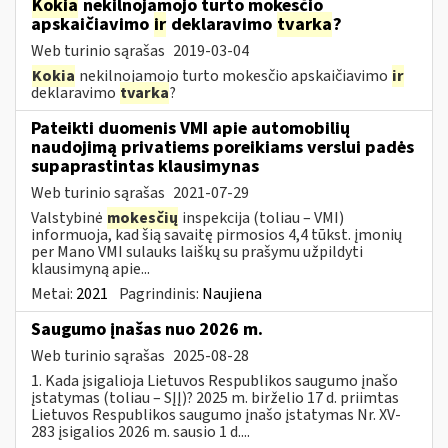
Kokia
nekilnojamojo turto mokesčio
apskaičiavimo
ir
deklaravimo
tvarka
?
Web turinio sąrašas
2019-03-04
Kokia
nekilnojamojo turto mokesčio apskaičiavimo
ir
deklaravimo
tvarka
?
Pateikti duomenis VMI apie automobilių
naudojimą privatiems poreikiams verslui padės
supaprastintas klausimynas
Web turinio sąrašas
2021-07-29
Valstybinė
mokesčių
inspekcija (toliau – VMI)
informuoja, kad šią savaitę pirmosios 4,4 tūkst. įmonių
per Mano VMI sulauks laiškų su prašymu užpildyti
klausimyną apie...
Metai:
2021
Pagrindinis:
Naujiena
Saugumo įnašas nuo 2026 m.
Web turinio sąrašas
2025-08-28
1. Kada įsigalioja Lietuvos Respublikos saugumo įnašo
įstatymas (toliau – SĮĮ)? 2025 m. birželio 17 d. priimtas
Lietuvos Respublikos saugumo įnašo įstatymas Nr. XV-
283 įsigalios 2026 m. sausio 1 d....