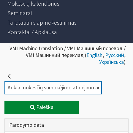
Mokesčių kalendorius
Seminarai
Tarptautinis apmokestinimas
Kontaktai / Apklausa
VMI Machine translation / VMI Машинный перевод /
VMI Машинний переклад (
English
,
Русский
,
Українська
)
Paieška
Parodymo data