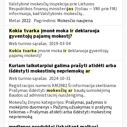
Valstybinė mokesčių inspekcija prie Lietuvos
Respublikos finansų ministeri
jos
(toliau ― VMI prie FM)
informuoja, kad Valstybinės mokesčių...
Metai:
2022
Pagrindinis:
Mokesčio naujiena
Kokia
tvarka
įmonė moka
ir
deklaruoja
gyventojų pajamų mokestį?
Web turinio sąrašas
2019-03-04
Kokia
tvarka
įmonė moka
ir
deklaruoja gyventojų
pajamų mokestį?
Kuriam laikotarpiui galima prašyti atidėti arba
išdėstyti mokestinių nepriemokų
ar
Web turinio sąrašas
2024-10-31
Registracijos numeris KM2982 Ši informacija skelbiama:
Prašymas išdėstyti
mokesčių
ar
baudų sumokėjimą
Baudos už administracinį nusižengimą...
Mokesčių žinyno kategorijos:
Prašymai, pažymos ir
mokėjimo duomenys » Pažymų užsakymas ir prašymų
teikimas » Prašymas atidėti arba išdėstyti mokestinę
nepriemoką
medienos produktai (įskaitant malkas)