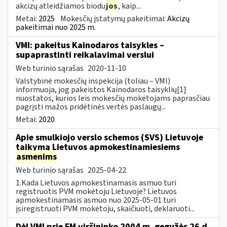
akcizų atleidžiamos biodu
jos
, kaip...
Metai:
2025
Mokesčių įstatymų pakeitimai:
Akcizų
pakeitimai nuo 2025 m.
VMI: pakeitus Kainodaros taisykles –
supaprastinti reikalavimai verslui
Web turinio sąrašas
2020-11-10
Valstybinė mokesčių inspekcija (toliau – VMI)
informuoja, jog pakeistos Kainodaros taisyklių[1]
nuostatos, kurios leis mokesčių mokėtojams paprasčiau
pagrįsti mažos pridėtinės vertės paslaugų...
Metai:
2020
Apie smulkiojo verslo schemos (SVS) Lietuvoje
taikymą Lietuvos apmokestinamiesiems
asmenims
Web turinio sąrašas
2025-04-22
1.Kada Lietuvos apmokestinamasis asmuo turi
registruotis PVM mokėtoju Lietuvoje? Lietuvos
apmokestinamasis asmuo nuo 2025-05-01 turi
įsiregistruoti PVM mokėtoju, skaičiuoti, deklaruoti...
Dėl VMI prie FM viršininko 2004 m. gegužės 26 d.