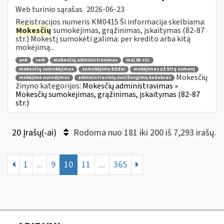
Web turinio sąrašas
2026-06-23
Registracijos numeris KM0415 Ši informacija skelbiama:
Mokesčių
sumokėjimas, grąžinimas, įskaitymas (82-87
str.) Mokestį sumokėti galima: per kredito arba kitą
mokėjimą...
ank
roik
mokesčių administravimas
maį 83 str.
mokesčių sumokėjimas
sumokėjimo būdai
mokėjimas už kitą asmenį
Mokesčių
mokėjimo nurodymas
administracinių nusižengimų kodeksas
žinyno kategorijos:
Mokesčių administravimas »
Mokesčių sumokėjimas, grąžinimas, įskaitymas (82-87
str.)
20 Įrašų(-ai)
Rodoma nuo 181 iki 200 iš 7,293 irašų.
1
...
9
10
11
...
365