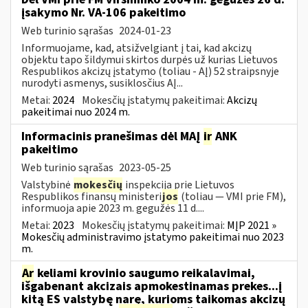
įsakymo Nr. VA-106 pakeitimo
Web turinio sąrašas
2024-01-23
Informuojame, kad, atsižvelgiant į tai, kad akcizų
objektu tapo šildymui skirtos durpės už kurias Lietuvos
Respublikos akcizų įstatymo (toliau - AĮ) 52 straipsnyje
nurodyti asmenys, susiklosčius AĮ...
Metai:
2024
Mokesčių įstatymų pakeitimai:
Akcizų
pakeitimai nuo 2024 m.
Informacinis pranešimas dėl MAĮ
ir
ANK
pakeitimo
Web turinio sąrašas
2023-05-25
Valstybinė
mokesčių
inspekcija prie Lietuvos
Respublikos finansų ministeri
jos
(toliau — VMI prie FM),
informuoja apie 2023 m. gegužės 11 d....
Metai:
2023
Mokesčių įstatymų pakeitimai:
MĮP 2021 »
Mokesčių administravimo įstatymo pakeitimai nuo 2023
m.
Ar
keliami krovinio saugumo reikalavimai,
išgabenant akcizais apmokestinamas prekes...į
kitą ES valstybę narę, kurioms taikomas akcizų