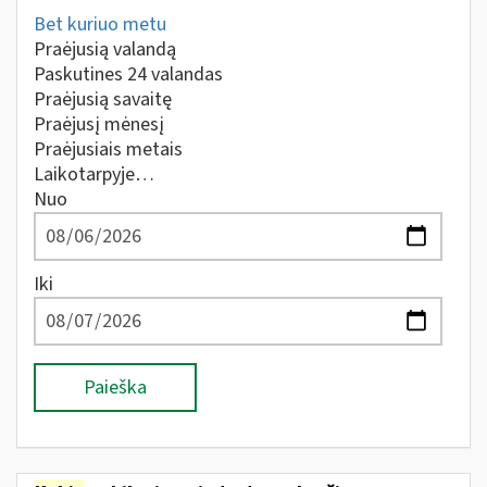
Bet kuriuo metu
Praėjusią valandą
Paskutines 24 valandas
Praėjusią savaitę
Praėjusį mėnesį
Praėjusiais metais
Laikotarpyje…
Nuo
Iki
Paieška