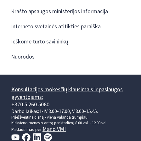
Krašto apsaugos ministerijos informacija
Interneto svetainės atitikties paraiška
Ieškome turto savininkų
Nuorodos
Konsultacijos mokesčių klausimais ir paslaugos
gyventojams:
+370 5 260 5060
Darbo laikas: I-IV 8.00-17.00, V 8.00-15.45.
Prieššventinę dieną - viena valanda trumpiau.
Kiekvieno mėnesio antrą penktadienį 8.00 val. - 12.00 val.
Mano VMI
Paklausimas per