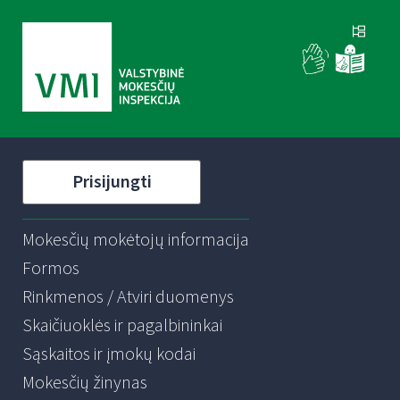
Prisijungti
Mokesčių mokėtojų informacija
Formos
Rinkmenos / Atviri duomenys
Skaičiuoklės ir pagalbininkai
Sąskaitos ir įmokų kodai
Mokesčių žinynas