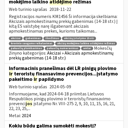
mokėjimo laikino
atidėjimo
režimas
Web turinio sąrašas
2018-11-22
Registracijos numeris KM1456 Ši informacija skelbiama:
Akcizais apmokestinamų prekių gabenimas (14-18 str.) Į
kitą ES valstybę narę išgabenant akcizais
apmokestinamas prekes, kurioms taikomas...
akcizai
gabenimas
išvežimas
akcizų įstatymo 15 str
krovinio saugumo reikalavimai
akcizų mokėjimo laikino atidėjimo režimas
Mokesčių
pakuočių plombavimas
pakuočių numeravimas
amlar
žinyno kategorijos:
Akcizai » Akcizais apmokestinamų
prekių gabenimas (14-18 str.)
Informacinis pranešimas dėl LR pinigų plovimo
ir
teroristų finansavimo prevencijos...įstatymo
pakeitimo
ir
papildymo
Web turinio sąrašas
2024-05-09
Informuojame, kad 2024-04-18 priimtas Lietuvos
Respublikos pinigų plovimo ir teroristų finansavimo
prevenci
jos
įstatymo Nr. VIII-275 2, 9, 10, 11, 15, 16, 21,
22, 23, 25,...
Metai:
2024
Kokiu būdu galima sumokėti mokestį?