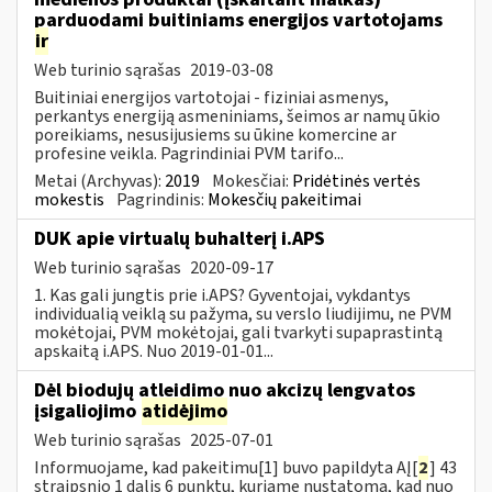
parduodami buitiniams energijos vartotojams
ir
Web turinio sąrašas
2019-03-08
Buitiniai energijos vartotojai - fiziniai asmenys,
perkantys energiją asmeniniams, šeimos ar namų ūkio
poreikiams, nesusijusiems su ūkine komercine ar
profesine veikla. Pagrindiniai PVM tarifo...
Metai (Archyvas):
2019
Mokesčiai:
Pridėtinės vertės
mokestis
Pagrindinis:
Mokesčių pakeitimai
DUK apie virtualų buhalterį i.APS
Web turinio sąrašas
2020-09-17
1. Kas gali jungtis prie i.APS? Gyventojai, vykdantys
individualią veiklą su pažyma, su verslo liudijimu, ne PVM
mokėtojai, PVM mokėtojai, gali tvarkyti supaprastintą
apskaitą i.APS. Nuo 2019-01-01...
Dėl biodujų atleidimo nuo akcizų lengvatos
įsigaliojimo
atidėjimo
Web turinio sąrašas
2025-07-01
Informuojame, kad pakeitimu[1] buvo papildyta AĮ[
2
] 43
straipsnio 1 dalis 6 punktu, kuriame nustatoma, kad nuo