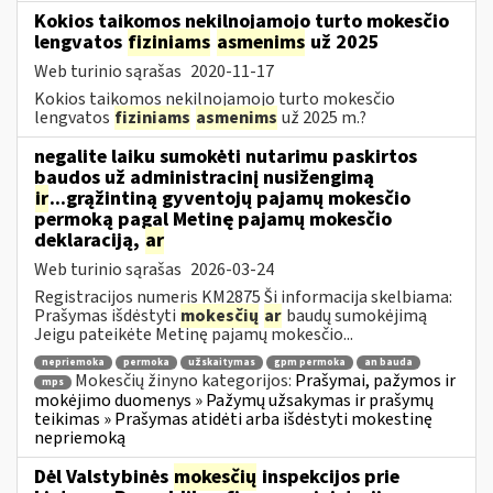
Kokios taikomos nekilnojamojo turto mokesčio
lengvatos
fiziniams
asmenims
už 2025
Web turinio sąrašas
2020-11-17
Kokios taikomos nekilnojamojo turto mokesčio
lengvatos
fiziniams
asmenims
už 2025 m.?
negalite laiku sumokėti nutarimu paskirtos
baudos už administracinį nusižengimą
ir
...grąžintiną gyventojų pajamų mokesčio
permoką pagal Metinę pajamų mokesčio
deklaraciją,
ar
Web turinio sąrašas
2026-03-24
Registracijos numeris KM2875 Ši informacija skelbiama:
Prašymas išdėstyti
mokesčių
ar
baudų sumokėjimą
Jeigu pateikėte Metinę pajamų mokesčio...
nepriemoka
permoka
užskaitymas
gpm permoka
an bauda
Mokesčių žinyno kategorijos:
Prašymai, pažymos ir
mps
mokėjimo duomenys » Pažymų užsakymas ir prašymų
teikimas » Prašymas atidėti arba išdėstyti mokestinę
nepriemoką
Dėl Valstybinės
mokesčių
inspekcijos prie