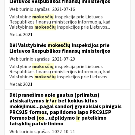
Lietuvos Respublikos finansų ministerijos
Web turinio sąrašas
2021-07-16
Valstybinė
mokesčių
inspekcija prie Lietuvos
Respublikos finansų ministerijos informuoja, kad
Valstybinės
mokesčių
inspekcijos prie Lietuvos...
Metai:
2021
Dėl Valstybinės
mokesčių
inspekcijos prie
Lietuvos Respublikos finansų ministerijos
Web turinio sąrašas
2021-07-29
Valstybinė
mokesčių
inspekcija prie Lietuvos
Respublikos finansų ministerijos informuoja, kad
Valstybinės
mokesčių
inspekcijos prie Lietuvos...
Metai:
2021
Dėl pranešimo apie gautus (priimtus)
atsiskaitymus
ir
/
ar
bet kokius kitus
mokėjimus...pagal sandorį grynaisiais pinigais
PRC915 formos, papildomo lapo PRC915P
formos bei
jos
...užpildymo
ir
pateikimo
taisyklių patvirtinimo
Web turinio sąrašas
2022-10-21