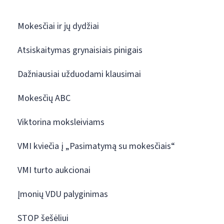
Mokesčiai ir jų dydžiai
Atsiskaitymas grynaisiais pinigais
Dažniausiai užduodami klausimai
Mokesčių ABC
Viktorina moksleiviams
VMI kviečia į „Pasimatymą su mokesčiais“
VMI turto aukcionai
Įmonių VDU palyginimas
STOP šešėliui