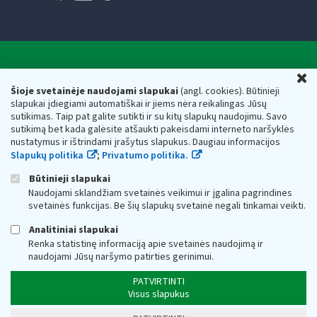
Valstybinė mokesčių inspekcija prie Lietuvos
U
Respublikos finansų ministerijos
Šioje svetainėje naudojami slapukai
(angl. cookies). Būtinieji
slapukai įdiegiami automatiškai ir jiems nėra reikalingas Jūsų
Biudžetinė įstaiga. Juridinio asmens kodas — 188659752,
sutikimas. Taip pat galite sutikti ir su kitų slapukų naudojimu. Savo
adresas: Vasario 16-osios g. 14, 01107 Vilnius, Lietuva, el.paštas:
sutikimą bet kada galėsite atšaukti pakeisdami interneto naršyklės
vmi@vmi.lt
, E. pristatymo dėžutės adresas 188659752
nustatymus ir ištrindami įrašytus slapukus. Daugiau informacijos
Duomenys apie Valstybinę mokesčių inspekciją prie Lietuvos
Slapukų politika
;
Privatumo politika.
Respublikos finansų ministerijos kaupiami ir saugomi Juridinių
asmenų registre
Būtinieji slapukai
Naudojami sklandžiam svetainės veikimui ir įgalina pagrindines
svetainės funkcijas. Be šių slapukų svetainė negali tinkamai veikti.
Analitiniai slapukai
Renka statistinę informaciją apie svetainės naudojimą ir
naudojami Jūsų naršymo patirties gerinimui.
PATVIRTINTI
Visus slapukus