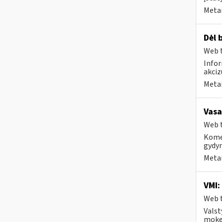
Metai
Dėl 
Web t
Infor
akciz
Metai
Vasa
Web t
Komer
gydy
Metai
VMI:
Web t
Valst
mokes