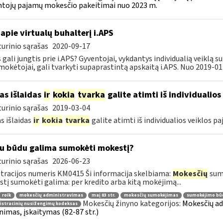
tojų pajamų mokesčio pakeitimai nuo 2023 m.
apie virtualų buhalterį i.APS
urinio sąrašas
2020-09-17
s gali jungtis prie i.APS? Gyventojai, vykdantys individualią veiklą 
okėtojai, gali tvarkyti supaprastintą apskaitą i.APS. Nuo 2019-01-
as išlaidas
ir
kokia
tvarka
galite atimti iš individualio
urinio sąrašas
2019-03-04
s išlaidas
ir
kokia
tvarka
galite atimti iš individualios veiklos p
u būdu galima sumokėti mokestį?
urinio sąrašas
2026-06-23
tracijos numeris KM0415 Ši informacija skelbiama:
Mokesčių
sumo
tį sumokėti galima: per kredito arba kitą mokėjimą...
roik
mokesčių administravimas
maį 83 str.
mokesčių sumokėjimas
sumokėjimo bū
Mokesčių žinyno kategorijos:
Mokesčių ad
istracinių nusižengimų kodeksas
nimas, įskaitymas (82-87 str.)