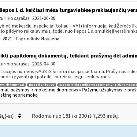
liepos 1 d. keičiasi mėsa turgavietėse prekiaujančių ver
urinio sąrašas
2021-06-30
ybinė mokesčių inspekcija (toliau – VMI) informuoja, kad Žemės ūk
lo pildymo reikalavimus, todėl nuo liepos 1 d. smulkieji verslininka
:
2021
Pagrindinis:
Naujiena
ikti papildomų dokumentų, teikiant prašymą dėl admi
urinio sąrašas
2026-04-30
tracijos numeris KM3818 Ši informacija skelbiama: Prašymas išdė
entų gyventojui pateikti nereikia, jeigu tenkinamos...
domi dokumentai
mps dėl an baudų
kada nereikia papildomų dokumentų teikiant mps pr
mai, pažymos ir mokėjimo duomenys » Pažymų užsakymas ir prašym
stinę nepriemoką
šų(-ai)
Rodoma nuo 181 iki 200 iš 7,293 irašų.