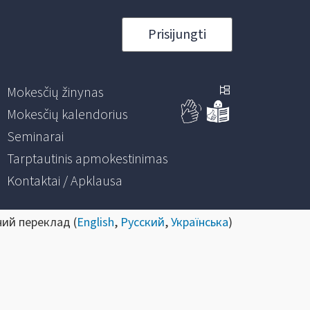
Prisijungti
Mokesčių žinynas
Mokesčių kalendorius
Seminarai
Tarptautinis apmokestinimas
Kontaktai / Apklausa
ний переклад (
English
,
Русский
,
Українська
)