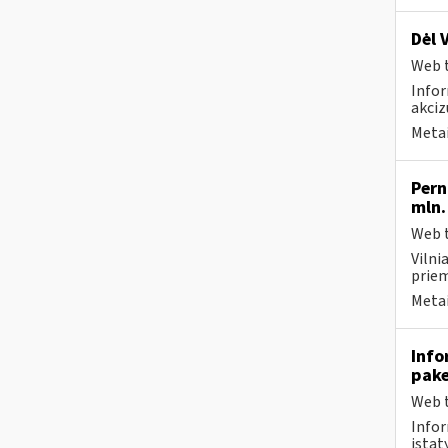
Dėl 
Web t
Infor
akciz
Metai
Pern
mln.
Web t
Vilni
priem
Metai
Info
pak
Web t
Infor
įstaty