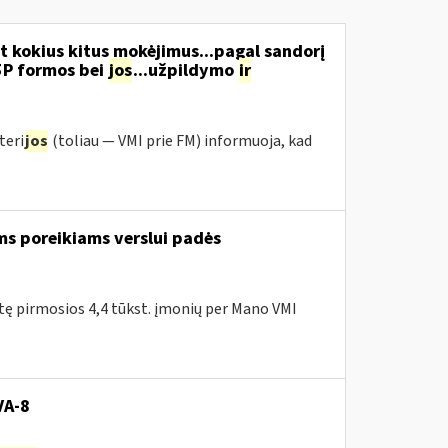
t kokius kitus mokėjimus...pagal sandorį
5P formos bei
jos
...užpildymo
ir
teri
jos
(toliau ― VMI prie FM) informuoja, kad
ms poreikiams verslui padės
itę pirmosios 4,4 tūkst. įmonių per Mano VMI
VA-8