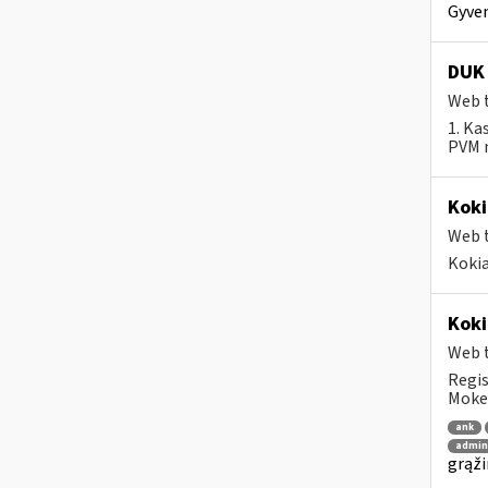
Gyven
DUK 
Web t
1. Ka
PVM m
Koki
Web t
Kokia
Koki
Web t
Regis
Mokes
ank
admin
grąži