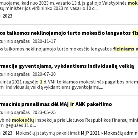
muojame, kad nuo 2023 m. vasario 13 d. įsigaliojo Valstybinės
mok
sų ministerijos viršininko 2023 m. vasario 10 d....
:
2023
os taikomos nekilnojamojo turto mokesčio lengvatos
fi
urinio sąrašas
2020-11-17
s taikomos nekilnojamojo turto mokesčio lengvatos
fiziniams
rmacija gyventojams, vykdantiems individualią veiklą
urinio sąrašas
2020-07-20
jinta 2021 rugsėjo
2
d. VMI teikiamos mokestinės pagalbos priemo
m. Individualią veiklą vykdantiems gyventojams,...
rmacinis pranešimas dėl MAĮ
ir
ANK pakeitimo
urinio sąrašas
2023-05-25
ybinė
mokesčių
inspekcija prie Lietuvos Respublikos finansų mini
m. gegužės 11 d....
:
2023
Mokesčių įstatymų pakeitimai:
MĮP 2021 » Mokesčių admin