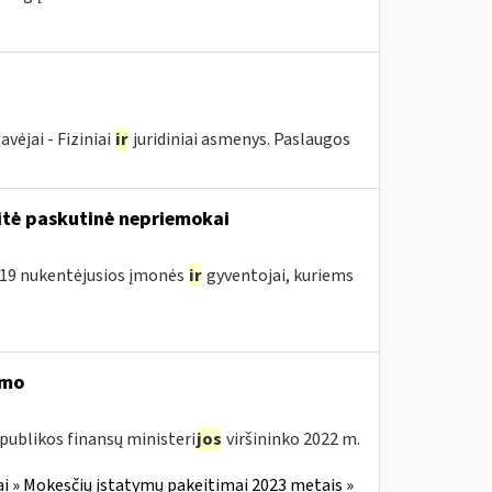
ėjai - Fiziniai
ir
juridiniai asmenys. Paslaugos
tė paskutinė nepriemokai
D-19 nukentėjusios įmonės
ir
gyventojai, kuriems
imo
publikos finansų ministeri
jos
viršininko 2022 m.
i » Mokesčių įstatymų pakeitimai 2023 metais »