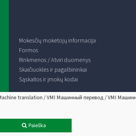
Mokesčių mokėtojų informacija
Formos
Rinkmenos / Atviri duomenys
Skaičiuoklės ir pagalbininkai
Sąskaitos ir įmokų kodai
Machine translation / VMI Машинный перевод / VMI Машин
Paieška