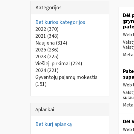
Kategorijos
Dėl 
gryn
Bet kurios kategorijos
pate
2022
(370)
Web t
2021
(348)
Valst
Naujiena
(314)
Valst
2025
(236)
Metai
2023
(225)
Viešieji pirkimai
(224)
2024
(221)
Pate
supa
Gyventojų pajamų mokestis
(151)
Web t
Valst
sulau
Metai
Aplankai
Dėl 
Bet kurį aplanką
Web t