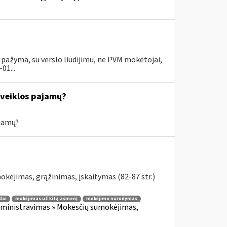
su pažyma, su verslo liudijimu, ne PVM mokėtojai,
01...
s veiklos pajamų?
ajamų?
kėjimas, grąžinimas, įskaitymas (82-87 str.)
dai
mokėjimas už kitą asmenį
mokėjimo nurodymas
ministravimas » Mokesčių sumokėjimas,