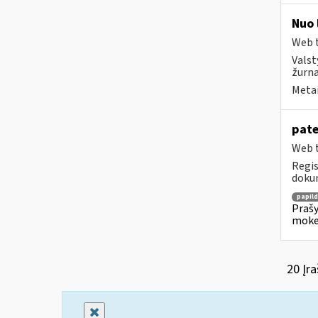
Nuo 
Web t
Valst
žurna
Metai
pate
Web t
Regis
dokum
papil
Prašy
moke
20 Įra
Uždaryti