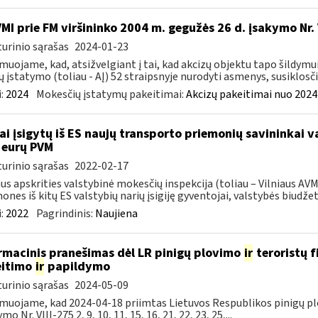
VMI prie FM viršininko 2004 m. gegužės 26 d. įsakymo Nr
urinio sąrašas
2024-01-23
muojame, kad, atsižvelgiant į tai, kad akcizų objektu tapo šildymu
ų įstatymo (toliau - AĮ) 52 straipsnyje nurodyti asmenys, susiklosčiu
:
2024
Mokesčių įstatymų pakeitimai:
Akcizų pakeitimai nuo 2024
ai įsigytų iš ES naujų transporto priemonių savininkai 
 eurų PVM
urinio sąrašas
2022-02-17
aus apskrities valstybinė mokesčių inspekcija (toliau – Vilniaus A
ones iš kitų ES valstybių narių įsigiję gyventojai, valstybės biudžetą
:
2022
Pagrindinis:
Naujiena
rmacinis pranešimas dėl LR pinigų plovimo
ir
teroristų 
eitimo
ir
papildymo
urinio sąrašas
2024-05-09
muojame, kad 2024-04-18 priimtas Lietuvos Respublikos pinigų pl
mo Nr. VIII-275 2, 9, 10, 11, 15, 16, 21, 22, 23, 25,...