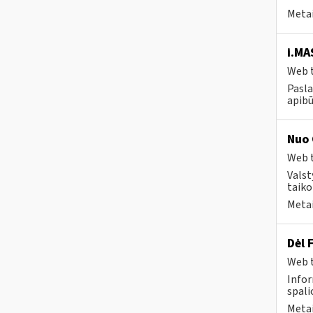
Metai
i.MA
Web t
Pasla
apibū
Nuo 
Web t
Valst
taiko
Metai
Dėl 
Web t
Infor
spalio
Metai