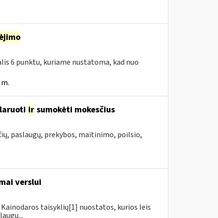
ėjimo
dalis 6 punktu, kuriame nustatoma, kad nuo
 m.
laruoti
ir
sumokėti mokesčius
ių, paslaugų, prekybos, maitinimo, poilsio,
mai verslui
Kainodaros taisyklių[1] nuostatos, kurios leis
augų...