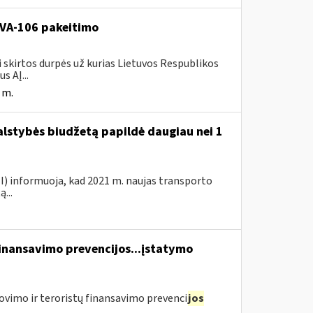
. VA-106 pakeitimo
i skirtos durpės už kurias Lietuvos Respublikos
s AĮ...
 m.
valstybės biudžetą papildė daugiau nei 1
VMI) informuoja, kad 2021 m. naujas transporto
...
finansavimo prevencijos...įstatymo
ovimo ir teroristų finansavimo prevenci
jos