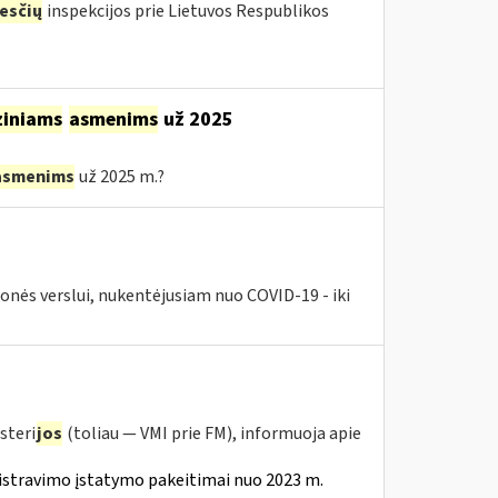
esčių
inspekcijos prie Lietuvos Respublikos
ziniams
asmenims
už 2025
asmenims
už 2025 m.?
nės verslui, nukentėjusiam nuo COVID-19 - iki
steri
jos
(toliau — VMI prie FM), informuoja apie
istravimo įstatymo pakeitimai nuo 2023 m.