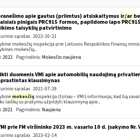
pranešimo apie gautus (priimtus) atsiskaitymus
ir
/
ar
be
aisiais pinigais PRC915 formos, papildomo lapo PRC91
ikimo taisyklių patvirtinimo
urinio sąrašas
2022-10-21
ybinė mokesčių inspekcija prie Lietuvos Respublikos finansų minis
ybinės mokesčių...
:
2022
Pagrindinis:
Mokesčio naujiena
ikti duomenis VMI apie automobilių naudojimą privatie
prastintas klausimynas
urinio sąrašas
2021-07-29
ybinė
mokesčių
inspekcija (toliau – VMI) informuoja, kad šią sava
ks laiškų su prašymu užpildyti klausimyną apie...
:
2021
Pagrindinis:
Naujiena
VMI prie FM viršininko 2023 m. vasario 10 d. įsakymo Nr. 
urinio sąrašas
2023-02-14