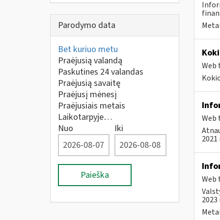
Infor
finan
Parodymo data
Metai
Bet kuriuo metu
Koki
Praėjusią valandą
Web t
Paskutines 24 valandas
Kokio
Praėjusią savaitę
Praėjusį mėnesį
Info
Praėjusiais metais
Laikotarpyje…
Web t
Nuo
Iki
Atnau
2021 
Info
Paieška
Web t
Valst
2023 
Metai