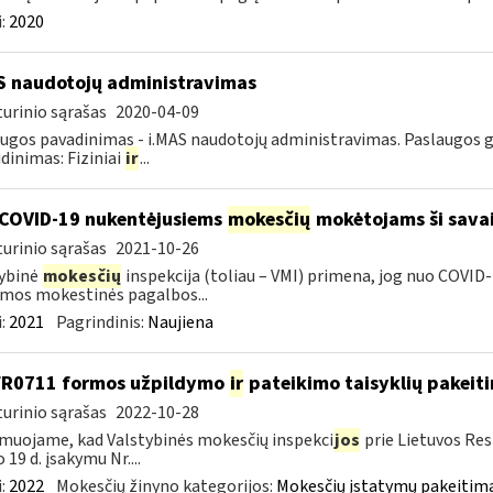
:
2020
S naudotojų administravimas
urinio sąrašas
2020-04-09
ugos pavadinimas - i.MAS naudotojų administravimas. Paslaugos gav
dinimas: Fiziniai
ir
...
COVID-19 nukentėjusiems
mokesčių
mokėtojams ši savai
urinio sąrašas
2021-10-26
ybinė
mokesčių
inspekcija (toliau – VMI) primena, jog nuo COVI
mos mokestinės pagalbos...
:
2021
Pagrindinis:
Naujiena
FR0711 formos užpildymo
ir
pateikimo taisyklių pakeit
urinio sąrašas
2022-10-28
muojame, kad Valstybinės mokesčių inspekci
jos
prie Lietuvos Res
 19 d. įsakymu Nr....
:
2022
Mokesčių žinyno kategorijos:
Mokesčių įstatymų pakeitima