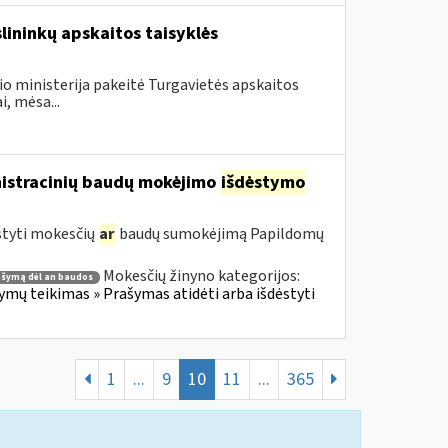
slininkų apskaitos taisyklės
io ministerija pakeitė Turgavietės apskaitos
i, mėsa...
nistracinių baudų mokėjimo
išdėstymo
styti mokesčių
ar
baudų sumokėjimą Papildomų
Mokesčių žinyno kategorijos:
ašymą dėl an baudos
ų teikimas » Prašymas atidėti arba išdėstyti
1
...
9
10
11
...
365