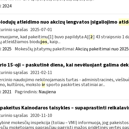
:
2024
biodujų atleidimo nuo akcizų lengvatos įsigaliojimo
atid
urinio sąrašas
2025-07-01
muojame, kad pakeitimu[1] buvo papildyta AĮ[
2
] 43 straipsnio 1 
ų atleidžiamos biodu
jos
, kaip...
:
2025
Mokesčių įstatymų pakeitimai:
Akcizų pakeitimai nuo 2025
rio 15-oji – paskutinė diena, kai nevėluojant galima dek
urinio sąrašas
2021-02-11
cinio naudojimo nekilnojamasis turtas - administracinės, viešbuč
mo, kultūros, mokslo
ir
sporto paskirties statiniai ar...
:
2021
Pagrindinis:
Naujiena
 pakeitus Kainodaros taisykles – supaprastinti reikalavi
urinio sąrašas
2020-11-10
ybinė mokesčių inspekcija (toliau – VMI) informuoja, jog pakeistos 
čių mokėtojams paprasčiau pagrįsti mažos pridėtinės vertės pasl