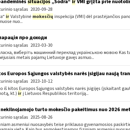
pandeminės
situacijos
„Sodra“
ir
VMI grįžta prie nuotol
urinio sąrašas
2020-09-28
ra“
ir
Valstybinė
mokesčių
inspekcija (VMI) dėl prastėjančios pa
nuose nuo...
ларація про доходи
urinio sąrašas
2023-03-30
ласка, виберіть машинний переклад українською мовою Kas turi te
ėjusiais metais pajamų Lietuvoje gavęs asmuo...
itos Europos Sąjungos valstybės narės įsigijau naują tr
urinio sąrašas
2023-10-12
 iš kitos Europos Sąjungos valstybės narės įsigijęs (įskaitant gautą
otą, kt.)
ir
į Lietuvos Respublikos teritoriją...
 nekilnojamojo turto mokesčio pakeitimus nuo 2026 me
urinio sąrašas
2025-08-26
ziniam asmeniui nuosavybės teise priklauso gyvenamosios paskirties
amąją vietą. Kaip bus apmokestinamos fiziniam asmeniui nuosavyb