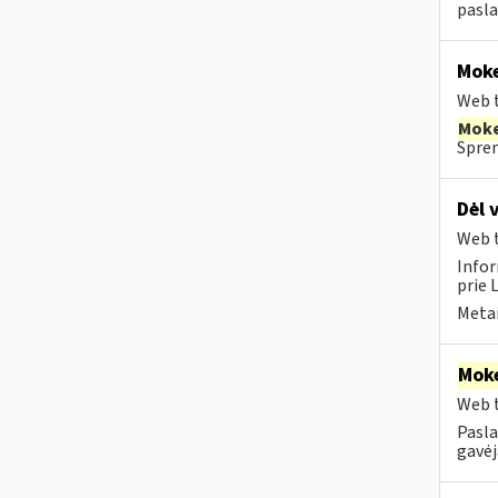
pasla
Moke
Web t
Moke
Spren
Dėl 
Web t
Infor
prie 
Metai
Moke
Web t
Pasla
gavėja