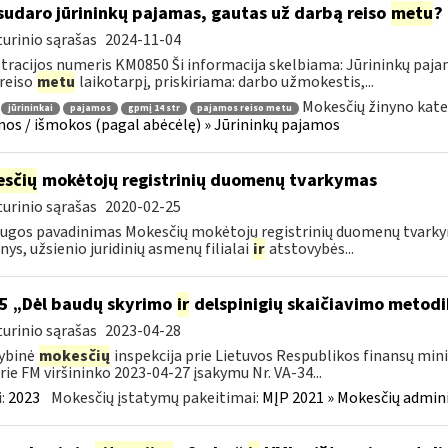
sudaro jūrininkų pajamas, gautas už darbą reiso
metu
?
urinio sąrašas
2024-11-04
tracijos numeris KM0850 Ši informacija skelbiama: Jūrininkų pa
 reiso
metu
laikotarpį, priskiriama: darbo užmokestis,...
Mokesčių žinyno kate
jūrininkai
pajamos
gpmį 14 str
pajamos reiso metu
os / išmokos (pagal abėcėlę) » Jūrininkų pajamos
sčių
mokėtojų registrinių duomenų tvarkymas
urinio sąrašas
2020-02-25
ugos pavadinimas Mokesčių mokėtojų registrinių duomenų tvarkyma
ys, užsienio juridinių asmenų filialai
ir
atstovybės...
5 „Dėl baudų skyrimo
ir
delspinigių skaičiavimo metodi
urinio sąrašas
2023-04-28
ybinė
mokesčių
inspekcija prie Lietuvos Respublikos finansų mini
rie FM viršininko 2023-04-27 įsakymu Nr. VA-34...
:
2023
Mokesčių įstatymų pakeitimai:
MĮP 2021 » Mokesčių admin