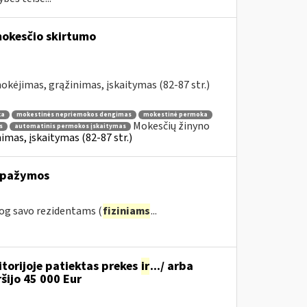
okesčio skirtumo
kėjimas, grąžinimas, įskaitymas (82-87 str.)
ka
mokestinės nepriemokos dengimas
mokestinė permoka
Mokesčių žinyno
s
automatinis permokos įskaitymas
mas, įskaitymas (82-87 str.)
s pažymos
og savo rezidentams (
fiziniams
...
torijoje patiektas prekes
ir
.../ arba
iršijo 45 000 Eur