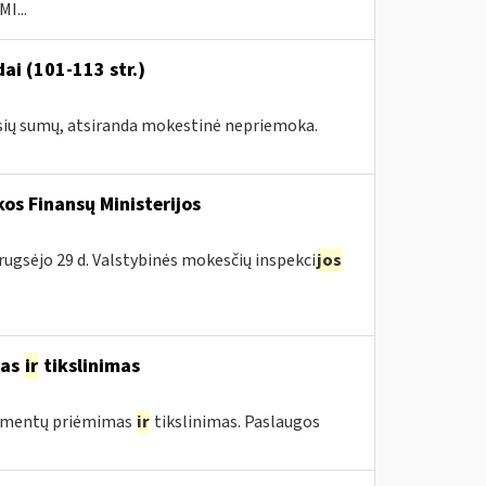
I...
ai (101-113 str.)
usių sumų, atsiranda mokestinė nepriemoka.
os Finansų Ministerijos
rugsėjo 29 d. Valstybinės mokesčių inspekci
jos
mas
ir
tikslinimas
umentų priėmimas
ir
tikslinimas. Paslaugos