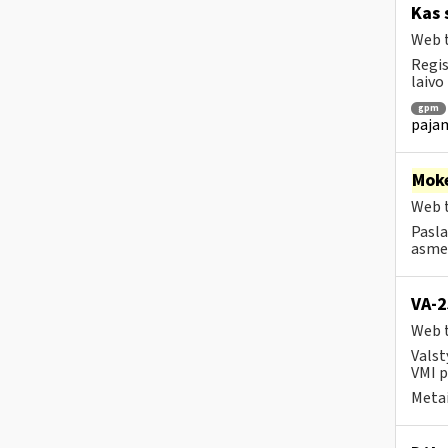
Kas 
Web t
Regis
laivo
gpm
pajam
Moke
Web t
Pasla
asmen
VA-2
Web t
Valst
VMI p
Metai