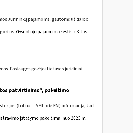
jamos Jūrininkų pajamoms, gautoms už darbo
gorijos:
Gyventojų pajamų mokestis » Kitos
s. Paslaugos gavėjai Lietuvos juridiniai
kos patvirtinimo“, pakeitimo
sterijos (toliau ― VMI prie FM) informuoja, kad
istravimo įstatymo pakeitimai nuo 2023 m.