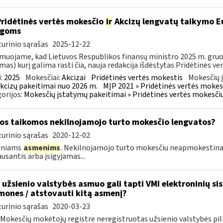
Pridėtinės vertės mokesčio
ir
Akcizų lengvatų taikymo Eu
igoms
urinio sąrašas
2025-12-22
muojame, kad Lietuvos Respublikos finansų ministro 2025 m. gruodž
mas) kurį galima rasti čia, nauja redakcija išdėstytas Pridėtinės ve
:
2025
Mokesčiai:
Akcizai
Pridėtinės vertės mokestis
Mokesčių 
kcizų pakeitimai nuo 2026 m.
MĮP 2021 » Pridėtinės vertės mokes
orijos:
Mokesčių įstatymų pakeitimai » Pridėtinės vertės mokesči
os taikomos nekilnojamojo turto mokesčio lengvatos?
urinio sąrašas
2020-12-02
diniams
asmenims
. Nekilnojamojo turto mokesčiu neapmokestin
ausantis arba įsigyjamas...
 užsienio valstybės asmuo gali tapti VMI elektroninių si
mones / atstovauti kitą asmenį?
urinio sąrašas
2020-03-23
i Mokesčių mokėtojų registre neregistruotas užsienio valstybės pil