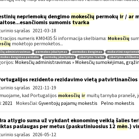
stinių nepriemokų dengimo
mokesčių
permokų
ir
/
ar
m
aitose...esančiomis sumomis
tvarka
urinio sąrašas
2021-03-18
tracijos numeris KM0435 Ši informacija skelbiama:
Mokesčių
sumo
sčių
mokėtojo permokėtos...
čių administravimas
permokos įskaitymas
permokos dengimas
mokestinė nepriemo
emokos dengimas permoka
permokų įskaitymas
įskaitymo tvarka
įskaitymo eiliškuma
orijos:
Mokesčių administravimas » Mokesčių sumokėjimas, grąžini
Portugalijos rezidento rezidavimo vietą patvirtinančio
urinio sąrašas
2021-11-19
muojame, kad Portugalijos
mokesčių
ir
muitų tarnyba pranešė, j
:
2021
Mokesčiai:
Gyventojų pajamų mokestis
Pelno mokestis
ra atlygio suma už vykdant ekonominę veiklą šalies teri
iktas paslaugas per metus (paskutiniuosius 12
mėn
.) v
urinio sąrašas
2026-05-12