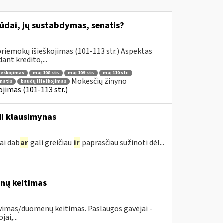
būdai, jų sustabdymas, senatis?
riemokų išieškojimas (101-113 str.) Aspektas
nt kredito,...
šieškojimas
maį 108 str.
maį 109 str.
maį 110 str.
Mokesčių žinyno
enatis
baudų išieškojimas
jimas (101-113 str.)
MI klausimynas
ai dab
ar
gali greičiau
ir
paprasčiau sužinoti dėl...
enų keitimas
avimas/duomenų keitimas. Paslaugos gavėjai -
ai,...