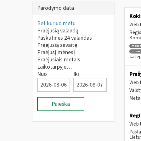
Parodymo data
Koki
Bet kuriuo metu
Web t
Praėjusią valandą
Regis
Paskutines 24 valandas
Komen
Praėjusią savaitę
mokes
Praėjusį mėnesį
priver
kateg
Praėjusiais metais
Laikotarpyje…
Nuo
Iki
Praš
Web t
Valst
Metai
Paieška
Regi
Web t
Pasla
Lietu