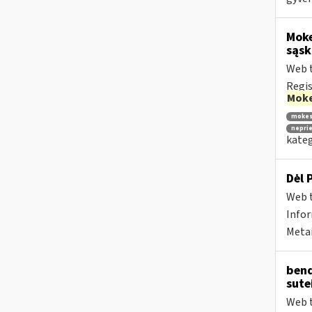
Moke
sąsk
Web t
Regis
Moke
mokes
nepri
kateg
Dėl 
Web t
Infor
Metai
bend
sute
Web t