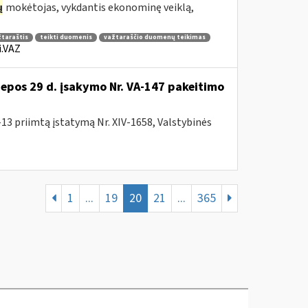
ų
mokėtojas, vykdantis ekonominę veiklą,
žtaraštis
teikti duomenis
važtaraščio duomenų teikimas
i.VAZ
liepos 29 d. įsakymo Nr. VA-147 pakeitimo
13 priimtą įstatymą Nr. XIV-1658, Valstybinės
1
...
19
20
21
...
365