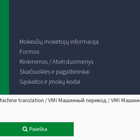
Mokesčių mokėtojų informacija
Formos
Rinkmenos / Atviri duomenys
Skaičiuoklės ir pagalbininkai
Sąskaitos ir įmokų kodai
Machine translation / VMI Машинный перевод / VMI Машин
Paieška