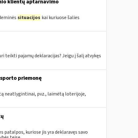
inio klientų aptarnavimo
ndeminės
situacijos
kai kuriuose šalies
ikti pajamų deklaracijas? Jeigu į šalį atvykęs
ansporto priemonę
 neatlygintinai, pvz., laimėtą loterijoje,
tų
 patalpos, kuriose jis yra deklaravęs savo
ės teise...