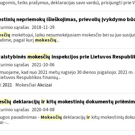
ugomis, teiks prašymus, deklaracijas savo vardu), prisijungti prie VM
stinių nepriemokų išieškojimas, prievolių įvykdymo būd
urinio sąrašas
2018-11-29
sčių
mokėtojui, laiku nesumokėjusiam mokesčio bei su juo susij
dime, pagal kurį
mokesčių
...
valstybinės
mokesčių
inspekcijos prie Lietuvos Respublik
urinio sąrašas
2021-10-06
muojame, kad nuo 2021 metų rugsėjo 30 dienos įsigaliojo: 2021 m. 
Lietuvos Respublikos finansų...
:
2021
Mokesčiai:
Akcizai
sčių
deklaracijų
ir
kitų mokestinių dokumentų priėmi
urinio sąrašas
2020-04-08
ugos pavadinimas -
Mokesčių
deklaracijų
ir
kitų mokestinių dok
i -...