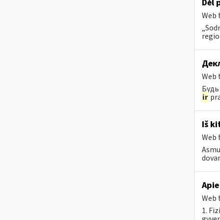
Dėl 
Web t
„Sod
regio
Дек
Web t
Будь 
ir
pra
Iš k
Web t
Asmuo
dovan
Apie
Web t
1. Fi
gyven