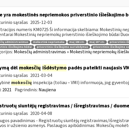
e yra mokestinės nepriemokos priverstinio išieškojimo 
urinio sąrašas
2025-12-03
tracijos numeris KM0725 Ši informacija skelbiama: Mokestinių nep
tarai Mokestinių nepriemokų priverstinio išieškojimo būdai Duoda
čių administravimas
mokestinė nepriemoka
maį 106 str.
maį 107 str.
priverstinis i
stinio išieškojimo būdai
priverstinio išieškojimo sustabdymas
priverstinio išieškojimo s
orijos:
Mokesčių administravimas » Mokestinių nepriemokų išieško
ymą dėl
mokesčių
išdėstymo
padės pateikti naujasis V
urinio sąrašas
2021-03-04
ybinė
mokesčių
inspekcija (toliau – VMI) informuoja, jog gyventoj
:
2021
Pagrindinis:
Naujiena
struotų siuntėjų registravimas / išregistravimas / duom
urinio sąrašas
2020-04-08
ugos pavadinimas - Registruotų siuntėjų registravimas/išregistr
vos ir užsienio asmenys. Paslaugos apibūdinimas: Mokesčių mokėtoj