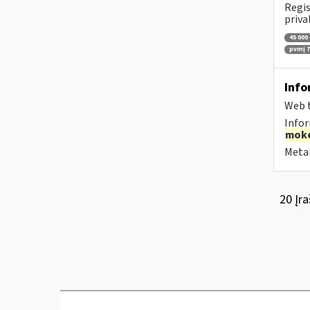
Regis
priva
45 000
pvmį 71
Info
Web t
Infor
moke
Metai
20 Įra