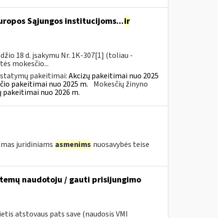
ropos Sąjungos institucijoms...
ir
io 18 d. įsakymu Nr. 1K-307[1] (toliau -
rtės mokesčio...
įstatymų pakeitimai:
Akcizų pakeitimai nuo 2025
čio pakeitimai nuo 2025 m.
Mokesčių žinyno
ų pakeitimai nuo 2026 m.
amas juridiniams
asmenims
nuosavybės teise
stemų naudotoju / gauti prisijungimo
ietis atstovaus pats save (naudosis VMI