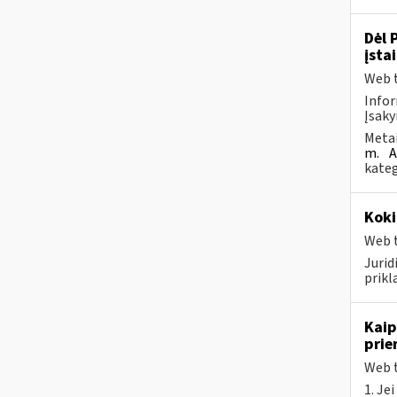
Dėl 
įsta
Web t
Infor
Įsaky
Metai
m.
A
kateg
Koki
Web t
Juri
prikl
Kaip
prie
Web t
1. Je