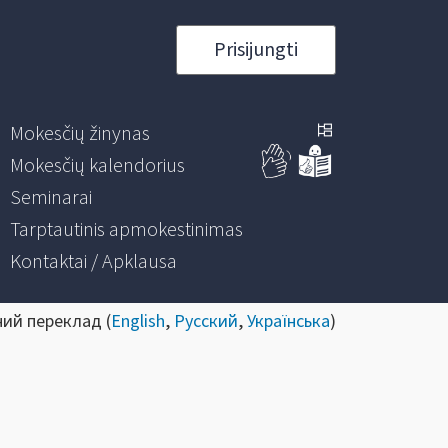
Prisijungti
Mokesčių žinynas
Mokesčių kalendorius
Seminarai
Tarptautinis apmokestinimas
Kontaktai / Apklausa
ний переклад (
English
,
Русский
,
Українська
)