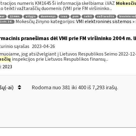
tracijos numeris KM1645 Ši informacija skelbiama: i.VAZ
Mokesči
lo teikti važtaraščių duomenis (VMI prie FM viršininko...
 eur
12 mėn.
atlygis
duomenys
i.vaz
pvm
teikti
važtaraštis
krovinio va
Mokesčių žinyno kategorijos:
VMI elektroninės sistemos » 
 str. 2 d.
rmacinis pranešimas dėl VMI prie FM viršininko 2004 m. 
urinio sąrašas
2023-04-26
muojame, jog atsižvelgiant į Lietuvos Respublikos Seimo 2022-12-
sčių
inspekcijos prie Lietuvos Respublikos finansų...
:
2023
šų(-ai)
Rodoma nuo 381 iki 400 iš 7,293 irašų.