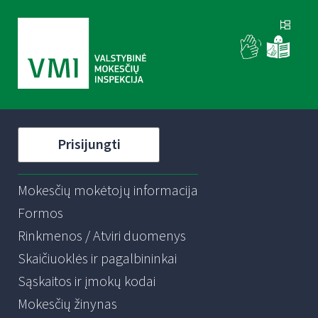
Prisijungti
Mokesčių mokėtojų informacija
Formos
Rinkmenos / Atviri duomenys
Skaičiuoklės ir pagalbininkai
Sąskaitos ir įmokų kodai
Mokesčių žinynas