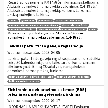
Registracijos numeris KM1458 Ši informacija skelbiama:
Akcizais apmokestinamų prekių gabenimas (14-18 str.)
Akcizais apmokestinamų prekių, kurioms taikomas
akcizų mokėjimo laikino...
akcizai
gabenimas
pranešimas
akcizų įstatymo 15 str
akcizų mokėjimo laikino atidėjimo režimas
akcizų įstatymo 14 str
akcizų įstatymo 16 str
akcizais apmokestinamų prekių gavimas
amlar
Mokesčių žinyno kategorijos:
Akcizai » Akcizais
apmokestinamų prekių gabenimas (14-18 str.)
Laikinai patvirtinto gavėjo registracija
Web turinio sąrašas
2023-04-05
Laikinai patvirtinto gavėjo registracija asmeniui suteikia
teisę 30 kalendorinių dienų laikotarpiui komerciniams
tikslams gauti iš kitų ES valstybių narių akcizais
apmokestinamas prekes, kurioms...
laikinai patvirtinto gavėjo registracija
laikinai patvirtintas gavėjas
laikinai patvirtinto gavėjo
Elektroninio deklaravimo sistemos (EDS)
priežiūros paslaugų viešasis pirkimas
Web turinio sąrašas
2020-09-17
INFORMACIJA APIE SUDARYTĄ SUTARTĮ Paslaugų