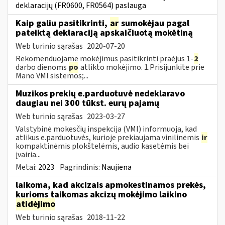
deklaracijų (FR0600, FR0564) paslauga
Kaip galiu pasitikrinti,
ar
sumokėjau pagal
pateiktą deklaraciją apskaičiuotą mokėtiną
Web turinio sąrašas
2020-07-20
Rekomenduojame mokėjimus pasitikrinti praėjus 1-
2
darbo dienoms
po
atlikto mokėjimo. 1.Prisijunkite prie
Mano VMI sistemos;...
Muzikos prekių e.parduotuvė nedeklaravo
daugiau nei 300 tūkst. eurų pajamų
Web turinio sąrašas
2023-03-27
Valstybinė mokesčių inspekcija (VMI) informuoja, kad
atlikus e.parduotuvės, kurioje prekiaujama vinilinėmis
ir
kompaktinėmis plokštelėmis, audio kasetėmis bei
įvairia...
Metai:
2023
Pagrindinis:
Naujiena
laikoma, kad akcizais apmokestinamos prekės,
kurioms taikomas akcizų mokėjimo laikino
atidėjimo
Web turinio sąrašas
2018-11-22