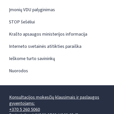
Įmonių VDU palyginimas
STOP šešėliui
Krašto apsaugos ministerijos informacija
Interneto svetainės atitikties paraiška
Ieškome turto savininkų
Nuorodos
Konsultacijos mokesčių klausimais ir paslaugos
gyventojams:
+370 5 260 5060