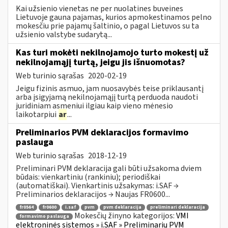
Kai užsienio vienetas ne per nuolatines buveines
Lietuvoje gauna pajamas, kurios apmokestinamos pelno
mokesčiu prie pajamų šaltinio, o pagal Lietuvos su ta
užsienio valstybe sudarytą...
Kas turi mokėti nekilnojamojo turto mokestį už
nekilnojamąjį turtą, jeigu jis išnuomotas?
Web turinio sąrašas
2020-02-19
Jeigu fizinis asmuo, jam nuosavybės teise priklausantį
arba įsigyjamą nekilnojamąjį turtą perduoda naudoti
juridiniam asmeniui ilgiau kaip vieno mėnesio
laikotarpiui
ar
...
Preliminarios PVM deklaracijos formavimo
paslauga
Web turinio sąrašas
2018-12-19
Preliminari PVM deklaracija gali būti užsakoma dviem
būdais: vienkartiniu (rankiniu); periodiškai
(automatiškai). Vienkartinis užsakymas: i.SAF →
Preliminarios deklaracijos → Naujas FR0600...
fr0564
fr0600
i.saf
pvm
pvm deklaracija
preliminari deklaracija
Mokesčių žinyno kategorijos:
VMI
formavimo paslauga
elektroninės sistemos » i.SAF » Preliminarių PVM