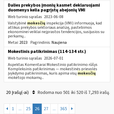
Dalies prekybos įmonių kasmet deklaruojami
duomenys kelia pagrįstų abejonių VMI
Web turinio sąrašas
2023-06-08
Valstybinė
mokesčių
inspekcija (VMI) informuoja, kad
atlikus prekybos sektoriaus analizę, pastebimos
ekonominei veiklai neįprastos tendencijos, susijusios su
perkamų...
Metai:
2023
Pagrindinis:
Naujiena
Mokestinis patikrinimas (114-134 str.)
Web turinio sąrašas
2026-07-01
Aspektas Komentarai Mokestinio patikrinimo rūšys
Kompleksinis patikrinimas — mokestinės prievolės
įvykdymo patikrinimas, kuris apima visų
mokesčių
mokėtojo mokamų...
20 Įrašų(-ai)
Rodoma nuo 501 iki 520 iš 7,293 irašų.
1
...
25
26
27
...
365