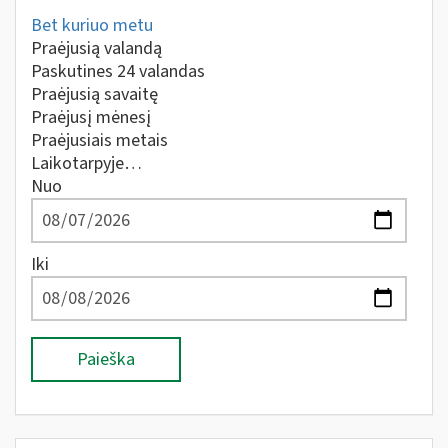
Bet kuriuo metu
Praėjusią valandą
Paskutines 24 valandas
Praėjusią savaitę
Praėjusį mėnesį
Praėjusiais metais
Laikotarpyje…
Nuo
Iki
Paieška