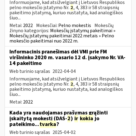
Informuojame, kad atsižvelgiant į Lietuvos Respublikos
pelno mokesčio įstatymo Nr.
2
, 4, 383 ir 58 straipsnių
pakeitimo įstatymą, kuriuo nustatyta, kad analogiškos
šiuo...
Metai:
2022
Mokesčiai:
Pelno mokestis
Mokesčių
žinyno kategorijos:
Mokesčių įstatymų pakeitimai »
Mokesčių įstatymų pakeitimai 2022 metais » Pelno
mokesčio pakeitimai nuo 2022 m.
Informacinis pranešimas dėl VMI prie FM
viršininko 2020 m. vasario 12 d. įsakymo Nr. VA-
14 pakeitimo
Web turinio sąrašas
2022-04-04
Informuojame, kad atsižvelgiant į Lietuvos Respublikos
pelno mokesčio įstatymo Nr.
2
, 4, 383 ir 58 straipsnių
pakeitimo įstatymą, kuriuo nustatyta, kad analogiškos
šiuo...
Metai:
2022
Kada yra naudojamas prašymas grąžinti
įskaitytą mokestį (DAS-
2
)
ir
kokia
jo
pateikimo...
tvarka
?
Web turinio sąrašas
2025-04-02