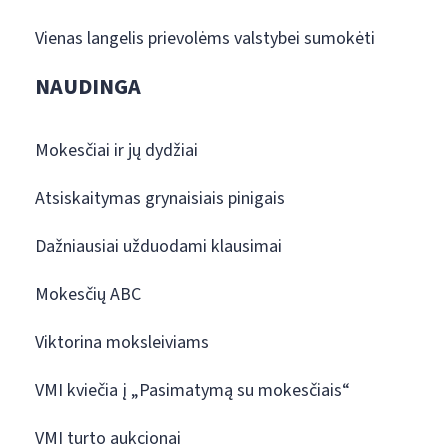
Vienas langelis prievolėms valstybei sumokėti
NAUDINGA
Mokesčiai ir jų dydžiai
Atsiskaitymas grynaisiais pinigais
Dažniausiai užduodami klausimai
Mokesčių ABC
Viktorina moksleiviams
VMI kviečia į „Pasimatymą su mokesčiais“
VMI turto aukcionai