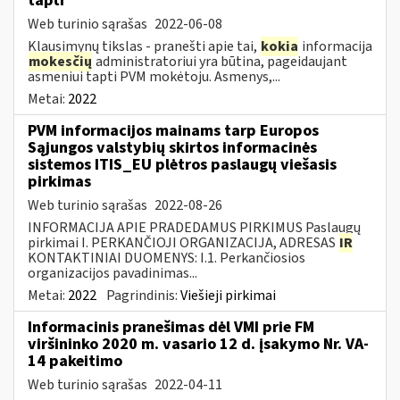
tapti
Web turinio sąrašas
2022-06-08
Klausimynų tikslas - pranešti apie tai,
kokia
informacija
mokesčių
administratoriui yra būtina, pageidaujant
asmeniui tapti PVM mokėtoju. Asmenys,...
Metai:
2022
PVM informacijos mainams tarp Europos
Sąjungos valstybių skirtos informacinės
sistemos ITIS_EU plėtros paslaugų viešasis
pirkimas
Web turinio sąrašas
2022-08-26
INFORMACIJA APIE PRADEDAMUS PIRKIMUS Paslaugų
pirkimai I. PERKANČIOJI ORGANIZACIJA, ADRESAS
IR
KONTAKTINIAI DUOMENYS: I.1. Perkančiosios
organizacijos pavadinimas...
Metai:
2022
Pagrindinis:
Viešieji pirkimai
Informacinis pranešimas dėl VMI prie FM
viršininko 2020 m. vasario 12 d. įsakymo Nr. VA-
14 pakeitimo
Web turinio sąrašas
2022-04-11