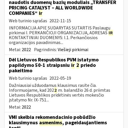
naudotis duomenų bazių moduliais „TRANSFER
PRICING CATALYST – ALL WORLDWIDE
COMPANIES“
ir
Web turinio sąrašas
2022-11-15
INFORMACIJA APIE SUDARYTAS SUTARTIS Paslaugų
pirkimai I. PERKANČIOJI ORGANIZACIJA, ADRESAS
IR
KONTAKTINIAI DUOMENYS: I.1. Perkančiosios
organizacijos pavadinimas...
Metai:
2022
Pagrindinis:
Viešieji pirkimai
Dėl Lietuvos Respublikos PVM įstatymo
papildymo 50-1 straipsniu
ir
2
priedo
pakeitimo
Web turinio sąrašas
2022-05-19
Dažniausiai užduodamus klausimus rasite čia.
Informuojame, kad 202
2
m. balandžio 26 d. priimtas
Lietuvos Respublikos pridėtinės vertės mokesčio
įstatymo Nr. IX-751...
Metai:
2022
VMI skelbia rekomendacinio pobūdžio
klausimynus
asmenims
, pageidaujantiems