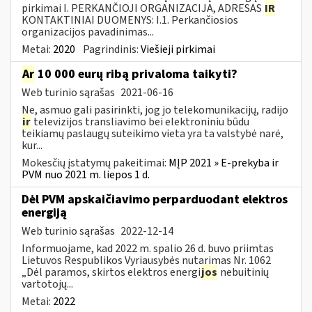
pirkimai I. PERKANČIOJI ORGANIZACIJA, ADRESAS
IR
KONTAKTINIAI DUOMENYS: I.1. Perkančiosios
organizacijos pavadinimas...
Metai:
2020
Pagrindinis:
Viešieji pirkimai
Ar
10 000 eurų ribą privaloma taikyti?
Web turinio sąrašas
2021-06-16
Ne, asmuo gali pasirinkti, jog jo telekomunikacijų, radijo
ir
televizijos transliavimo bei elektroniniu būdu
teikiamų paslaugų suteikimo vieta yra ta valstybė narė,
kur...
Mokesčių įstatymų pakeitimai:
MĮP 2021 » E-prekyba ir
PVM nuo 2021 m. liepos 1 d.
Dėl PVM apskaičiavimo perparduodant elektros
energiją
Web turinio sąrašas
2022-12-14
Informuojame, kad 2022 m. spalio 26 d. buvo priimtas
Lietuvos Respublikos Vyriausybės nutarimas Nr. 1062
„Dėl paramos, skirtos elektros energi
jos
nebuitinių
vartotojų...
Metai:
2022