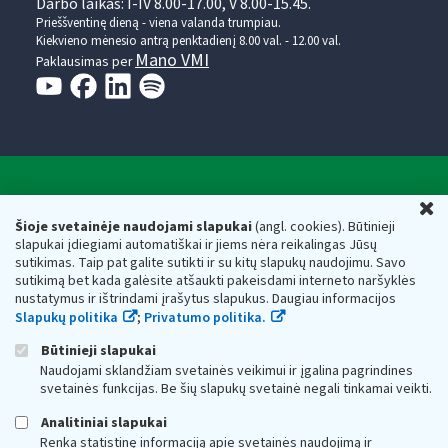
Darbo laikas: I-IV 8.00-17.00, V 8.00-15.45.
Prieššventinę dieną - viena valanda trumpiau.
Kiekvieno mėnesio antrą penktadienį 8.00 val. - 12.00 val.
Mano VMI
Paklausimas per
Valstybinė mokesčių inspekcija prie Lietuvos
U
Respublikos finansų ministerijos
Šioje svetainėje naudojami slapukai
(angl. cookies). Būtinieji
slapukai įdiegiami automatiškai ir jiems nėra reikalingas Jūsų
Biudžetinė įstaiga. Juridinio asmens kodas — 188659752,
sutikimas. Taip pat galite sutikti ir su kitų slapukų naudojimu. Savo
adresas: Vasario 16-osios g. 14, 01107 Vilnius, Lietuva, el.paštas:
sutikimą bet kada galėsite atšaukti pakeisdami interneto naršyklės
vmi@vmi.lt
, E. pristatymo dėžutės adresas 188659752
nustatymus ir ištrindami įrašytus slapukus. Daugiau informacijos
Duomenys apie Valstybinę mokesčių inspekciją prie Lietuvos
Slapukų politika
;
Privatumo politika.
Respublikos finansų ministerijos kaupiami ir saugomi Juridinių
asmenų registre
Būtinieji slapukai
Naudojami sklandžiam svetainės veikimui ir įgalina pagrindines
svetainės funkcijas. Be šių slapukų svetainė negali tinkamai veikti.
Analitiniai slapukai
Renka statistinę informaciją apie svetainės naudojimą ir