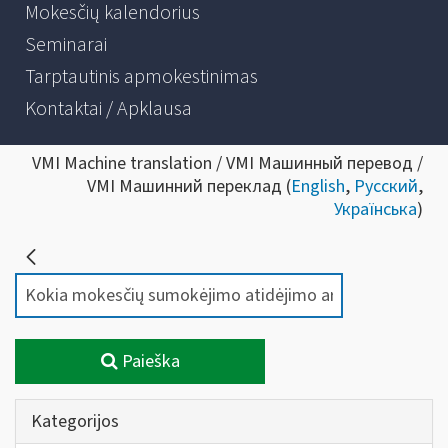
Mokesčių kalendorius
Seminarai
Tarptautinis apmokestinimas
Kontaktai / Apklausa
VMI Machine translation / VMI Машинный перевод /
VMI Машинний переклад (
English
,
Русский
,
Українська
)
Paieška
Kategorijos