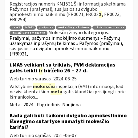
Registracijos numeris KM1531 Ši informacija skelbiama:
Pažymos (prašymai), susijusios su dvigubo
apmokestinimo naikinimu (FR0021, FR002
2
, FR0023,
FR0254)...
das-2
fr0022
prašymas
mokesčio grąžinimas
užsienio rezidentas
Mokesčių žinyno kategorijos:
išskaičiuotas mokestis
Prašymai, pažymos ir mokėjimo duomenys » Pažymų
užsakymas ir prašymų teikimas » Pažymos (prašymai),
susijusios su dvigubo apmokestinimo naikinimu
(FR0021,
i.MAS veikiant su trikiais, PVM deklaracijas
galės teikti
ir
birželio 26 – 27 d.
Web turinio sąrašas
2024-06-25
Valstybinė
mokesčių
inspekcija (VMI) informuoja, kad
ne visi klientai šiuo
metu
gali sklandžiai prisijungti prie
Išmaniosios...
Metai:
2024
Pagrindinis:
Naujiena
Kada gali būti taikomi dvigubo apmokestinimo
išvengimo sutartyse numatyti mokesčio
tarifai?
Web turinio sąrašas
2021-06-07