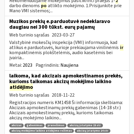
Rekomenduojame mokėjimus pasitikrinti praėjus 1-
2
darbo dienoms
po
atlikto mokėjimo. 1.Prisijunkite prie
Mano VMI sistemos;...
Muzikos prekių e.parduotuvė nedeklaravo
daugiau nei 300 tūkst. eurų pajamų
Web turinio sąrašas
2023-03-27
Valstybinė mokesčių inspekcija (VMI) informuoja, kad
atlikus e.parduotuvės, kurioje prekiaujama vinilinėmis
ir
kompaktinėmis plokštelėmis, audio kasetėmis bei
įvairia...
Metai:
2023
Pagrindinis:
Naujiena
laikoma, kad akcizais apmokestinamos prekės,
kurioms taikomas akcizų mokėjimo laikino
atidėjimo
Web turinio sąrašas
2018-11-22
Registracijos numeris KM1458 Ši informacija skelbiama:
Akcizais apmokestinamų prekių gabenimas (14-18 str.)
Akcizais apmokestinamų prekių, kurioms taikomas
akcizų mokėjimo laikino...
akcizai
gabenimas
pranešimas
akcizų įstatymo 15 str
akcizų mokėjimo laikino atidėjimo režimas
akcizų įstatymo 14 str