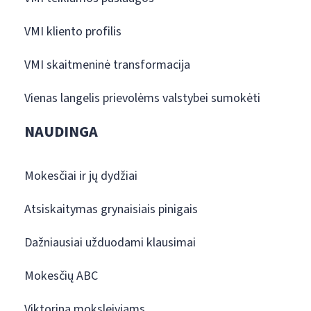
VMI kliento profilis
VMI skaitmeninė transformacija
Vienas langelis prievolėms valstybei sumokėti
NAUDINGA
Mokesčiai ir jų dydžiai
Atsiskaitymas grynaisiais pinigais
Dažniausiai užduodami klausimai
Mokesčių ABC
Viktorina moksleiviams