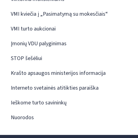
VMI kviečia į „Pasimatymą su mokesčiais“
VMI turto aukcionai
Įmonių VDU palyginimas
STOP šešėliui
Krašto apsaugos ministerijos informacija
Interneto svetainės atitikties paraiška
Ieškome turto savininkų
Nuorodos