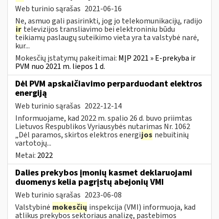
Web turinio sąrašas
2021-06-16
Ne, asmuo gali pasirinkti, jog jo telekomunikacijų, radijo
ir
televizijos transliavimo bei elektroniniu būdu
teikiamų paslaugų suteikimo vieta yra ta valstybė narė,
kur...
Mokesčių įstatymų pakeitimai:
MĮP 2021 » E-prekyba ir
PVM nuo 2021 m. liepos 1 d.
Dėl PVM apskaičiavimo perparduodant elektros
energiją
Web turinio sąrašas
2022-12-14
Informuojame, kad 2022 m. spalio 26 d. buvo priimtas
Lietuvos Respublikos Vyriausybės nutarimas Nr. 1062
„Dėl paramos, skirtos elektros energi
jos
nebuitinių
vartotojų...
Metai:
2022
Dalies prekybos įmonių kasmet deklaruojami
duomenys kelia pagrįstų abejonių VMI
Web turinio sąrašas
2023-06-08
Valstybinė
mokesčių
inspekcija (VMI) informuoja, kad
atlikus prekybos sektoriaus analizę, pastebimos