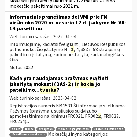
Mokesčių įstatymų pakeitimai 2022 metais » Pelno
mokesčio pakeitimai nuo 2022 m.
Informacinis pranešimas dėl VMI prie FM
viršininko 2020 m. vasario 12 d. įsakymo Nr. VA-
14 pakeitimo
Web turinio sąrašas
2022-04-04
Informuojame, kad atsižvelgiant į Lietuvos Respublikos
pelno mokesčio įstatymo Nr.
2
, 4, 383 ir 58 straipsnių
pakeitimo įstatymą, kuriuo nustatyta, kad analogiškos
šiuo...
Metai:
2022
Kada yra naudojamas prašymas grąžinti
įskaitytą mokestį (DAS-
2
)
ir
kokia
jo
pateikimo...
tvarka
?
Web turinio sąrašas
2025-04-02
Registracijos numeris KM1531 Ši informacija skelbiama:
Pažymos (prašymai), susijusios su dvigubo
apmokestinimo naikinimu (FR0021, FR002
2
, FR0023,
FR0254)...
das-2
fr0022
prašymas
mokesčio grąžinimas
užsienio rezidentas
Mokesčių žinyno kategorijos:
išskaičiuotas mokestis