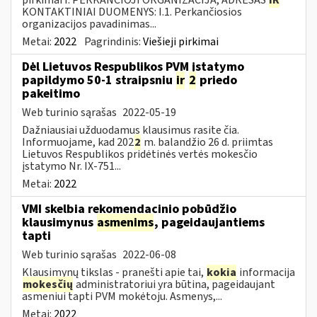
KONTAKTINIAI DUOMENYS: I.1. Perkančiosios
organizacijos pavadinimas...
Metai:
2022
Pagrindinis:
Viešieji pirkimai
Dėl Lietuvos Respublikos PVM įstatymo
papildymo 50-1 straipsniu
ir
2
priedo
pakeitimo
Web turinio sąrašas
2022-05-19
Dažniausiai užduodamus klausimus rasite čia.
Informuojame, kad 202
2
m. balandžio 26 d. priimtas
Lietuvos Respublikos pridėtinės vertės mokesčio
įstatymo Nr. IX-751...
Metai:
2022
VMI skelbia rekomendacinio pobūdžio
klausimynus
asmenims
, pageidaujantiems
tapti
Web turinio sąrašas
2022-06-08
Klausimynų tikslas - pranešti apie tai,
kokia
informacija
mokesčių
administratoriui yra būtina, pageidaujant
asmeniui tapti PVM mokėtoju. Asmenys,...
Metai:
2022