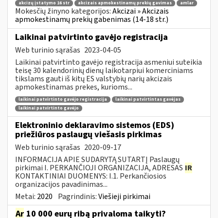
akcizų įstatymo 16 str
akcizais apmokestinamų prekių gavimas
amlar
Mokesčių žinyno kategorijos:
Akcizai » Akcizais
apmokestinamų prekių gabenimas (14-18 str.)
Laikinai patvirtinto gavėjo registracija
Web turinio sąrašas
2023-04-05
Laikinai patvirtinto gavėjo registracija asmeniui suteikia
teisę 30 kalendorinių dienų laikotarpiui komerciniams
tikslams gauti iš kitų ES valstybių narių akcizais
apmokestinamas prekes, kurioms...
laikinai patvirtinto gavėjo registracija
laikinai patvirtintas gavėjas
laikinai patvirtinto gavėjo
Elektroninio deklaravimo sistemos (EDS)
priežiūros paslaugų viešasis pirkimas
Web turinio sąrašas
2020-09-17
INFORMACIJA APIE SUDARYTĄ SUTARTĮ Paslaugų
pirkimai I. PERKANČIOJI ORGANIZACIJA, ADRESAS
IR
KONTAKTINIAI DUOMENYS: I.1. Perkančiosios
organizacijos pavadinimas...
Metai:
2020
Pagrindinis:
Viešieji pirkimai
Ar
10 000 eurų ribą privaloma taikyti?