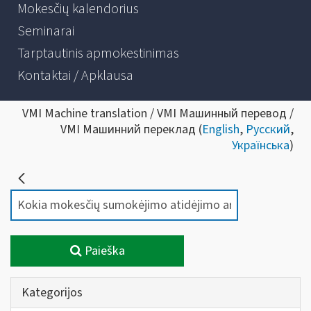
Mokesčių kalendorius
Seminarai
Tarptautinis apmokestinimas
Kontaktai / Apklausa
VMI Machine translation / VMI Машинный перевод /
VMI Машинний переклад (
English
,
Русский
,
Українська
)
Paieška
Kategorijos