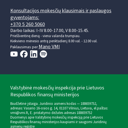
Konsultacijos mokesčių klausimais ir paslaugos
gyventojams:
+370 5 260 5060
Darbo laikas: I-IV 8.00-17.00, V 8.00-15.45.
Prieššventinę dieną - viena valanda trumpiau.
Kiekvieno mėnesio antrą penktadienį 8.00 val. - 12.00 val.
Mano VMI
Paklausimas per
Valstybinė mokesčių inspekcija prie Lietuvos
Respublikos finansų ministerijos
Biudžetinė įstaiga. Juridinio asmens kodas — 188659752,
adresas: Vasario 16-osios g. 14, 01107 Vilnius, Lietuva, el.paštas:
vmi@vmi.lt
, E. pristatymo dėžutės adresas 188659752
Duomenys apie Valstybinę mokesčių inspekciją prie Lietuvos
Respublikos finansų ministerijos kaupiami ir saugomi Juridinių
asmenų registre