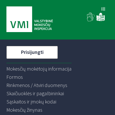
Prisijungti
Mokesčių mokėtojų informacija
Formos
Rinkmenos / Atviri duomenys
Skaičiuoklės ir pagalbininkai
Sąskaitos ir įmokų kodai
Mokesčių žinynas