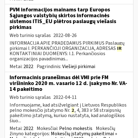
PVM informacijos mainams tarp Europos
Sąjungos valstybių skirtos informacinės
sistemos ITIS_EU plėtros paslaugų viešasis
pirkimas
Web turinio sąrašas
2022-08-26
INFORMACIJA APIE PRADEDAMUS PIRKIMUS Paslaugų
pirkimai I. PERKANČIOJI ORGANIZACIJA, ADRESAS
IR
KONTAKTINIAI DUOMENYS: I.1. Perkančiosios
organizacijos pavadinimas...
Metai:
2022
Pagrindinis:
Viešieji pirkimai
Informacinis pranešimas dėl VMI prie FM
viršininko 2020 m. vasario 12 d. įsakymo Nr. VA-
14 pakeitimo
Web turinio sąrašas
2022-04-11
Informuojame, kad atsižvelgiant į Lietuvos Respublikos
pelno mokesčio įstatymo Nr.
2
, 4, 383 ir 58 straipsnių
pakeitimo įstatymą, kuriuo nustatyta, kad analogiškos
šiuo...
Metai:
2022
Mokesčiai:
Pelno mokestis
Mokesčių
žinyno kategorijos:
Mokesčių įstatymų pakeitimai »