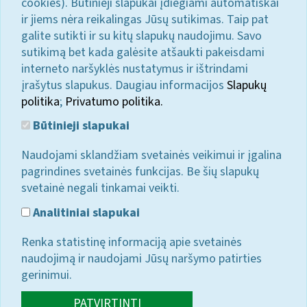
cookies). Būtinieji slapukai įdiegiami automatiškai
ir jiems nėra reikalingas Jūsų sutikimas. Taip pat
galite sutikti ir su kitų slapukų naudojimu. Savo
sutikimą bet kada galėsite atšaukti pakeisdami
interneto naršyklės nustatymus ir ištrindami
įrašytus slapukus. Daugiau informacijos
Slapukų
politika
;
Privatumo politika.
Būtinieji slapukai
Naudojami sklandžiam svetainės veikimui ir įgalina
pagrindines svetainės funkcijas. Be šių slapukų
svetainė negali tinkamai veikti.
Analitiniai slapukai
Renka statistinę informaciją apie svetainės
naudojimą ir naudojami Jūsų naršymo patirties
gerinimui.
PATVIRTINTI