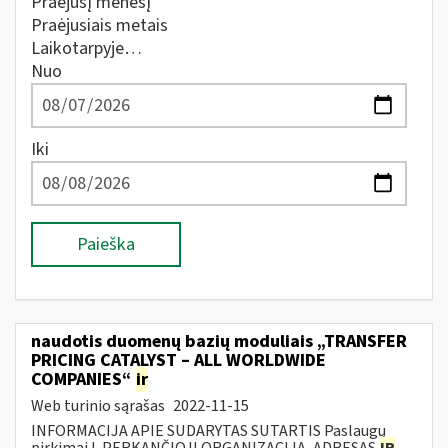
Praėjusį mėnesį
Praėjusiais metais
Laikotarpyje…
Nuo
Iki
Paieška
naudotis duomenų bazių moduliais „TRANSFER
PRICING CATALYST – ALL WORLDWIDE
COMPANIES“
ir
Web turinio sąrašas
2022-11-15
INFORMACIJA APIE SUDARYTAS SUTARTIS Paslaugų
pirkimai I. PERKANČIOJI ORGANIZACIJA, ADRESAS
IR