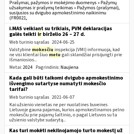
Prašymai, pažymos ir mokėjimo duomenys » Pažymų
užsakymas ir prašymų teikimas » Pažymos (prašymai),
susijusios su dvigubo apmokestinimo naikinimu
(FR0021,
i.MAS veikiant su trikiais, PVM deklaracijas
galės teikti
ir
birželio 26 – 27 d.
Web turinio sąrašas
2024-06-25
Valstybinė
mokesčių
inspekcija (VMI) informuoja, kad
ne visi klientai šiuo
metu
gali sklandžiai prisijungti prie
Išmaniosios...
Metai:
2024
Pagrindinis:
Naujiena
Kada gali būti taikomi dvigubo apmokestinimo
išvengimo sutartyse numatyti mokesčio
tarifai?
Web turinio sąrašas
2021-06-07
Kai užsienio vienetas ne per nuolatines buveines
Lietuvoje gauna pajamas, kurios apmokestinamos pelno
mokesčiu prie pajamų šaltinio, o pagal Lietuvos su ta
užsienio valstybe sudarytą...
Kas turi mokėti nekilnojamojo turto mokestį už