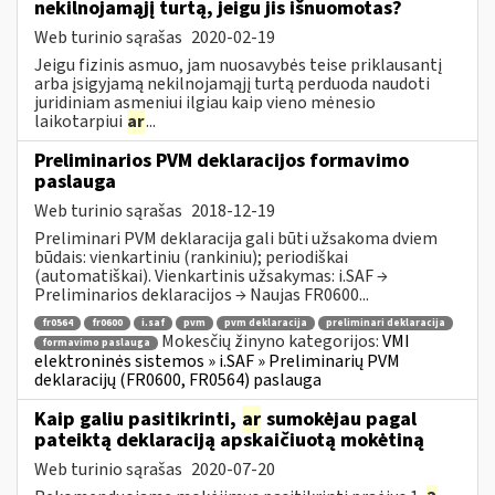
nekilnojamąjį turtą, jeigu jis išnuomotas?
Web turinio sąrašas
2020-02-19
Jeigu fizinis asmuo, jam nuosavybės teise priklausantį
arba įsigyjamą nekilnojamąjį turtą perduoda naudoti
juridiniam asmeniui ilgiau kaip vieno mėnesio
laikotarpiui
ar
...
Preliminarios PVM deklaracijos formavimo
paslauga
Web turinio sąrašas
2018-12-19
Preliminari PVM deklaracija gali būti užsakoma dviem
būdais: vienkartiniu (rankiniu); periodiškai
(automatiškai). Vienkartinis užsakymas: i.SAF →
Preliminarios deklaracijos → Naujas FR0600...
fr0564
fr0600
i.saf
pvm
pvm deklaracija
preliminari deklaracija
Mokesčių žinyno kategorijos:
VMI
formavimo paslauga
elektroninės sistemos » i.SAF » Preliminarių PVM
deklaracijų (FR0600, FR0564) paslauga
Kaip galiu pasitikrinti,
ar
sumokėjau pagal
pateiktą deklaraciją apskaičiuotą mokėtiną
Web turinio sąrašas
2020-07-20