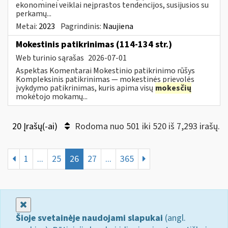
ekonominei veiklai neįprastos tendencijos, susijusios su
perkamų...
Metai:
2023
Pagrindinis:
Naujiena
Mokestinis patikrinimas (114-134 str.)
Web turinio sąrašas
2026-07-01
Aspektas Komentarai Mokestinio patikrinimo rūšys
Kompleksinis patikrinimas — mokestinės prievolės
įvykdymo patikrinimas, kuris apima visų
mokesčių
mokėtojo mokamų...
20 Įrašų(-ai)
Rodoma nuo 501 iki 520 iš 7,293 irašų.
1
...
25
26
27
...
365
Uždaryti
Šioje svetainėje naudojami slapukai
(angl.