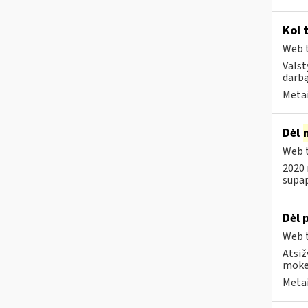
Kol 
Web t
Valst
darbą
Metai
Dėl
Web t
2020 
supap
Dėl 
Web t
Atsiž
mokes
Metai