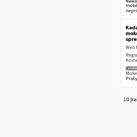
prašy
mokėj
nepr
Kada
mokė
spre
Web t
Regis
Komen
atidė
Mokes
Prašy
10 Įra