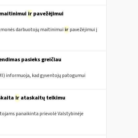
ų maitinimui
ir
pavežėjimui
ol įmonės darbuotojų maitinimui
ir
pavežėjimui į
endimas pasieks greičiau
VMI) informuoja, kad gyventojų patogumui
skaita
ir
ataskaitų teikimu
otojams panaikinta prievolė Valstybinėje