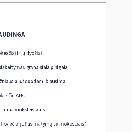
AUDINGA
kesčiai ir jų dydžiai
siskaitymas grynaisiais pinigais
žniausiai užduodami klausimai
kesčių ABC
ktorina moksleiviams
I kviečia į „Pasimatymą su mokesčiais“