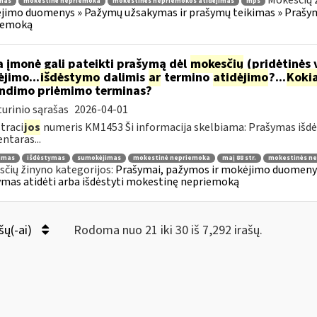
Mokesčių 
mas
mokestinė nepriemoka
mokestinės nepriemokos atidėjimas
mps
imo duomenys » Pažymų užsakymas ir prašymų teikimas » Prašyma
iemoką
 įmonė gali pateikti prašymą dėl
mokesčių
(pridėtinės 
jimo...
išdėstymo
dalimis
ar
termino
atidėjimo
?...
Koki
ndimo priėmimo terminas?
urinio sąrašas
2026-04-01
traci
jos
numeris KM1453 Ši informacija skelbiama: Prašymas išdė
taras...
jimas
išdėstymas
sumokėjimas
mokestinė nepriemoka
maį 88 str.
mokestinės ne
čių žinyno kategorijos:
Prašymai, pažymos ir mokėjimo duomenys
mas atidėti arba išdėstyti mokestinę nepriemoką
šų(-ai)
Rodoma nuo 21 iki 30 iš 7,292 irašų.