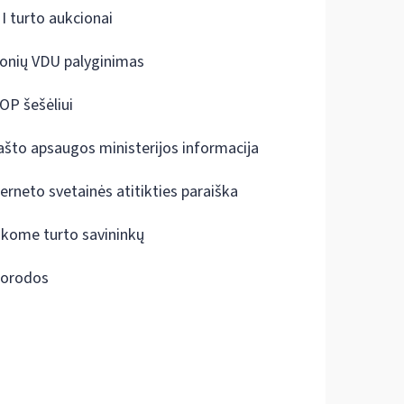
I turto aukcionai
onių VDU palyginimas
OP šešėliui
ašto apsaugos ministerijos informacija
terneto svetainės atitikties paraiška
škome turto savininkų
orodos