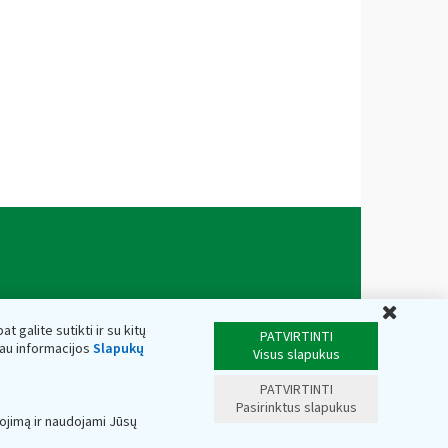
Uždar
t galite sutikti ir su kitų
PATVIRTINTI
iau informacijos
Slapukų
Visus slapukus
PATVIRTINTI
Pasirinktus slapukus
ojimą ir naudojami Jūsų