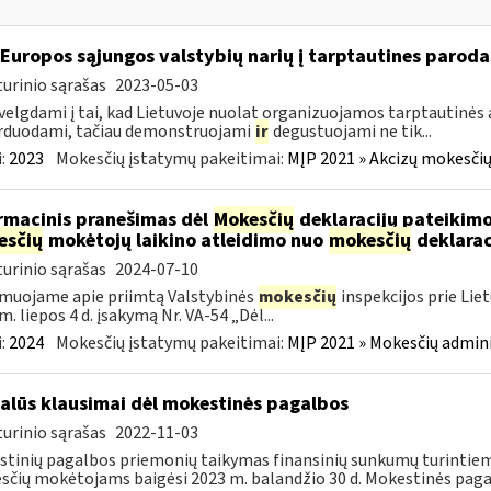
 Europos sąjungos valstybių narių į tarptautines paroda
urinio sąrašas
2023-05-03
velgdami į tai, kad Lietuvoje nuolat organizuojamos tarptautinės 
rduodami, tačiau demonstruojami
ir
degustuojami ne tik...
:
2023
Mokesčių įstatymų pakeitimai:
MĮP 2021 » Akcizų mokesčių
rmacinis pranešimas dėl
Mokesčių
deklaracijų pateikimo
esčių
mokėtojų laikino atleidimo nuo
mokesčių
deklarac
urinio sąrašas
2024-07-10
muojame apie priimtą Valstybinės
mokesčių
inspekcijos prie Lie
m. liepos 4 d. įsakymą Nr. VA-54 „Dėl...
:
2024
Mokesčių įstatymų pakeitimai:
MĮP 2021 » Mokesčių admin
alūs klausimai dėl mokestinės pagalbos
urinio sąrašas
2022-11-03
tinių pagalbos priemonių taikymas finansinių sunkumų turintiem
čių mokėtojams baigėsi 2023 m. balandžio 30 d. Mokestinės paga