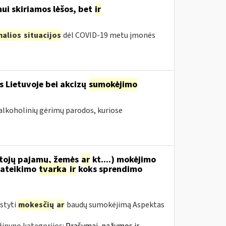
ui skiriamos lėšos, bet
ir
malios
situacijos
dėl COVID-19 metu įmonės
s Lietuvoje bei akcizų
sumokėjimo
alkoholinių gėrimų parodos, kuriose
tojų pajamų, žemės
ar
kt....) mokėjimo
ateikimo
tvarka
ir
koks sprendimo
styti
mokesčių
ar
baudų sumokėjimą Aspektas