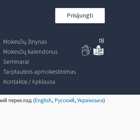
Prisijungti
Mokesčių žinynas
Mokesčių kalendorius
Seminarai
Tarptautinis apmokestinimas
Kontaktai / Apklausa
ний переклад (
English
,
Русский
,
Українська
)