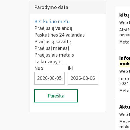
Parodymo data
kitų
Bet kuriuo metu
Web t
Praėjusią valandą
Atsiž
Paskutines 24 valandas
nepa
Praėjusią savaitę
Metai
Praėjusį mėnesį
Praėjusiais metais
Info
Laikotarpyje…
mok
Nuo
Iki
Web t
Infor
2024 
Metai
Paieška
Aktu
Web t
Mokes
mokes