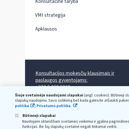
Konsultacinė taryba
VMI strategija
Apklausos
Konsultacijos mokesčių klausimais ir
paslaugos gyventojams:
+370 5 260 5060
Darbo laikas: I-IV 8.00-17.00, V 8.00-15.45.
Šioje svetainėje naudojami slapukai
(angl. cookies). Būtinieji s
Prieššventinę dieną - viena valanda trumpiau.
slapukų naudojimu. Savo sutikimą bet kada galėsite atšaukti pakei
Kiekvieno mėnesio antrą penktadienį 8.00 val. - 12.00 val.
politika
;
Privatumo politika.
Mano VMI
Paklausimas per
Būtinieji slapukai
Naudojami sklandžiam svetainės veikimui ir įgalina pagrindine
funkcijas. Be šių slapukų svetainė negali tinkamai veikti.