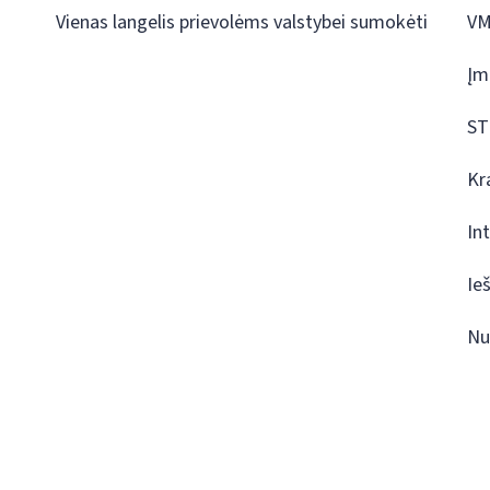
Vienas langelis prievolėms valstybei sumokėti
VM
Įm
ST
Kr
In
Ie
Nu