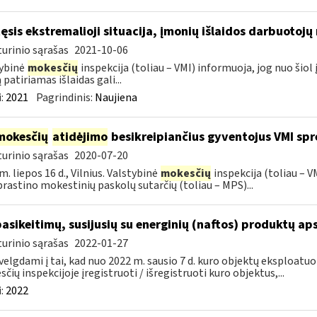
tęsis ekstremalioji situacija, įmonių išlaidos darbuotoj
urinio sąrašas
2021-10-06
ybinė
mokesčių
inspekcija (toliau – VMI) informuoja, jog nuo ši
 patiriamas išlaidas gali...
:
2021
Pagrindinis:
Naujiena
mokesčių
atidėjimo
besikreipiančius gyventojus VMI spr
urinio sąrašas
2020-07-20
m. liepos 16 d., Vilnius. Valstybinė
mokesčių
inspekcija (toliau – 
rastino mokestinių paskolų sutarčių (toliau – MPS)...
pasikeitimų, susijusių su energinių (naftos) produktų ap
urinio sąrašas
2022-01-27
velgdami į tai, kad nuo 2022 m. sausio 7 d. kuro objektų eksploatu
čių inspekcijoje įregistruoti / išregistruoti kuro objektus,...
:
2022