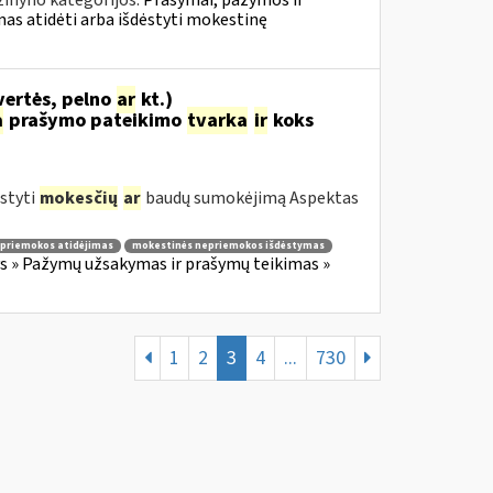
žinyno kategorijos:
Prašymai, pažymos ir
s atidėti arba išdėstyti mokestinę
vertės, pelno
ar
kt.)
a
prašymo pateikimo
tvarka
ir
koks
styti
mokesčių
ar
baudų sumokėjimą Aspektas
priemokos atidėjimas
mokestinės nepriemokos išdėstymas
 » Pažymų užsakymas ir prašymų teikimas »
1
2
3
4
...
730