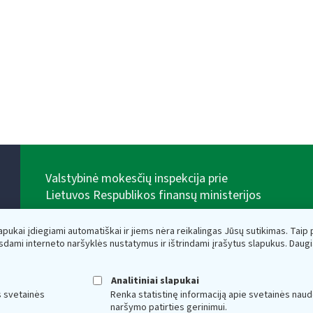
Valstybinė mokesčių inspekcija prie
Lietuvos Respublikos finansų ministerijos
Biudžetinė įstaiga. Juridinio asmens kodas — 188659752,
adresas: Vasario 16-osios g. 14, 01107 Vilnius, Lietuva,
lapukai įdiegiami automatiškai ir jiems nėra reikalingas Jūsų sutikimas. Taip pa
el.paštas:
vmi@vmi.lt
, E. pristatymo dėžutės adresas
sdami interneto naršyklės nustatymus ir ištrindami įrašytus slapukus. Daug
188659752
Duomenys apie Valstybinę mokesčių inspekciją prie
Lietuvos Respublikos finansų ministerijos kaupiami ir
Analitiniai slapukai
saugomi Juridinių asmenų registre
s svetainės
Renka statistinę informaciją apie svetainės naud
naršymo patirties gerinimui.