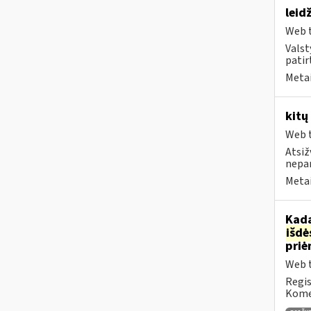
leid
Web t
Valst
patirt
Metai
kitų
Web t
Atsiž
nepa
Metai
Kada
išd
priė
Web t
Regis
Komen