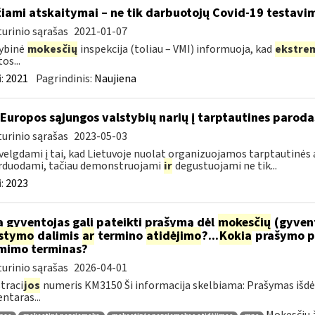
žiami atskaitymai – ne tik darbuotojų Covid-19 testavim
urinio sąrašas
2021-01-07
ybinė
mokesčių
inspekcija (toliau – VMI) informuoja, kad
ekstre
os...
:
2021
Pagrindinis:
Naujiena
 Europos sąjungos valstybių narių į tarptautines paroda
urinio sąrašas
2023-05-03
velgdami į tai, kad Lietuvoje nuolat organizuojamos tarptautinės 
rduodami, tačiau demonstruojami
ir
degustuojami ne tik...
:
2023
 gyventojas gali pateikti prašymą dėl
mokesčių
(gyven
ėstymo
dalimis
ar
termino
atidėjimo
?...
Kokia
prašymo p
mimo terminas?
urinio sąrašas
2026-04-01
traci
jos
numeris KM3150 Ši informacija skelbiama: Prašymas išdė
taras...