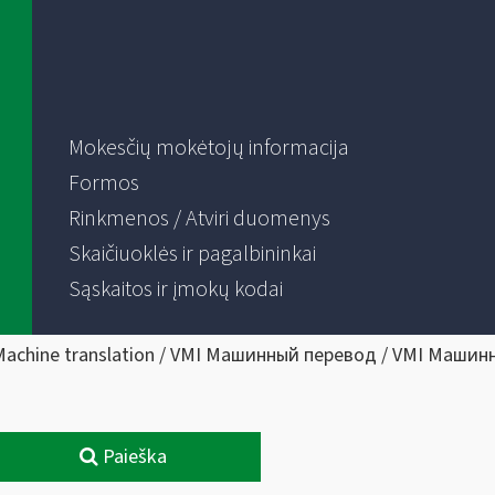
Mokesčių mokėtojų informacija
Formos
Rinkmenos / Atviri duomenys
Skaičiuoklės ir pagalbininkai
Sąskaitos ir įmokų kodai
Machine translation / VMI Машинный перевод / VMI Машин
Paieška