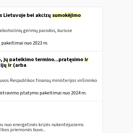
s Lietuvoje bei akcizų
sumokėjimo
alkoholinių gėrimų parodos, kuriose
 pakeitimai nuo 2023 m.
, jų pateikimo termino...pratęsimo
ir
ijų
ir
(arba
tuvos Respublikos finansų ministerijos viršininko
istravimo įstatymo pakeitimai nuo 2024 m.
s nuo energetinės krizės nukentėjusiems
lbos priemonės buvo...