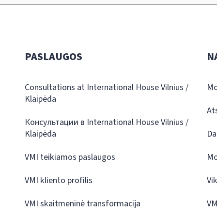
PASLAUGOS
N
Consultations at International House Vilnius /
Mo
Klaipėda
At
Консультации в International House Vilnius /
Klaipėda
Da
VMI teikiamos paslaugos
Mo
VMI kliento profilis
Vi
VMI skaitmeninė transformacija
VM