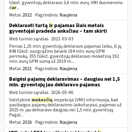
tūkst. gyventojų deklaravo 3,6 mln. eurų. VMI duomenims
d
ar
...
Metai:
2022
Pagrindinis:
Naujiena
Deklaruoti turtą
ir
pajamas šiais metais
gyventojai pradeda anksčiau – tam skirti
Web turinio sąrašas
2021-03-03
Pernai 1,25 mln. gyventojų deklaravo pajamas laiku, iš jų
848 tūkst. susigrąžino beveik 184 mln. eurų GPM
permokų. 355 tūkst. gyventojų deklaravo mokėtiną 192
mln. eurų GPM sumą už 2019 m....
Metai:
2021
Pagrindinis:
Naujiena
Baigėsi pajamų deklaravimas – daugiau nei 1,5
mln. gyventojų jau deklaravo pajamas
Web turinio sąrašas
2026-05-06
Valstybinė
mokesčių
inspekcija (VMI) informuoja, kad
pasibaigus pajamų deklaravimo laikotarpiui, pajamas už
2025 m. jau deklaravo daugiau nei 1,5 mln. gyventojų.
Pagal...
Metai:
2026
Pagrindinis:
Naujiena