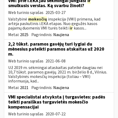
VMI: prie i.EKA jau sėkmingai jungiasi
ir
smulkusis verslas. Ką svarbu žinoti?
Web turinio sąrašas
2025-03-27
Valstybinė
mokesčių
inspekcija (VMI) primena, kad
artėja paskutinis i.EKA etapas. Nuo gegužės kasos
pajamų duomenis VMI turės teikti
ir
kasos...
Metai:
2025
Pagrindinis:
Naujiena
2,2 tūkst. paramos gavėjų turi lygiai du
mėnesius pateikti paramos atskaitas už 2020
m.
Web turinio sąrašas
2021-06-08
Už 2019 m. sėkmingai ataskaitas pateikė daugiau nei
10,7 tūkst. paramos gavėjų. 2021 m. birželio 8 d., Vilnius.
Valstybinės mokesčių inspekcija (toliau – VMI)
informuoja, kad...
Metai:
2021
Pagrindinis:
Naujiena
VMI specialistai atvyksta į turgavietes: padės
teikti paraiškas turgavietės mokesčio
kompensacijai
Web turinio sąrašas
2020-07-22