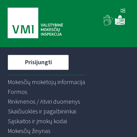
Prisijungti
Mokesčių mokėtojų informacija
Formos
Rinkmenos / Atviri duomenys
Skaičiuoklės ir pagalbininkai
Sąskaitos ir įmokų kodai
Mokesčių žinynas