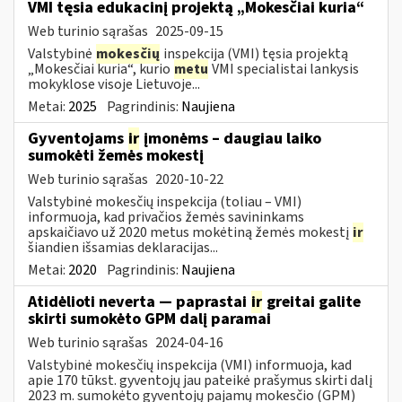
VMI tęsia edukacinį projektą „Mokesčiai kuria“
Web turinio sąrašas
2025-09-15
Valstybinė
mokesčių
inspekcija (VMI) tęsia projektą
„Mokesčiai kuria“, kurio
metu
VMI specialistai lankysis
mokyklose visoje Lietuvoje...
Metai:
2025
Pagrindinis:
Naujiena
Gyventojams
ir
įmonėms – daugiau laiko
sumokėti žemės mokestį
Web turinio sąrašas
2020-10-22
Valstybinė mokesčių inspekcija (toliau – VMI)
informuoja, kad privačios žemės savininkams
apskaičiavo už 2020 metus mokėtiną žemės mokestį
ir
šiandien išsamias deklaracijas...
Metai:
2020
Pagrindinis:
Naujiena
Atidėlioti neverta — paprastai
ir
greitai galite
skirti sumokėto GPM dalį paramai
Web turinio sąrašas
2024-04-16
Valstybinė mokesčių inspekcija (VMI) informuoja, kad
apie 170 tūkst. gyventojų jau pateikė prašymus skirti dalį
2023 m. sumokėto gyventojų pajamų mokesčio (GPM)