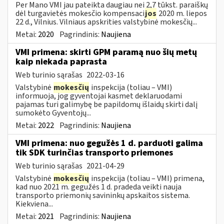
Per Mano VMI jau pateikta daugiau nei 2,7 tūkst. paraiškų
dėl turgavietės mokesčio kompensaci
jos
2020 m. liepos
22 d., Vilnius. Vilniaus apskrities valstybinė mokesčių...
Metai:
2020
Pagrindinis:
Naujiena
VMI primena: skirti GPM paramą nuo šių metų
kaip niekada paprasta
Web turinio sąrašas
2022-03-16
Valstybinė
mokesčių
inspekcija (toliau – VMI)
informuoja, jog gyventojai kasmet deklaruodami
pajamas turi galimybę be papildomų išlaidų skirti dalį
sumokėto Gyventojų...
Metai:
2022
Pagrindinis:
Naujiena
VMI primena: nuo gegužės 1 d. parduoti galima
tik SDK turinčias transporto priemones
Web turinio sąrašas
2021-04-29
Valstybinė
mokesčių
inspekcija (toliau – VMI) primena,
kad nuo 2021 m. gegužės 1 d. pradeda veikti nauja
transporto priemonių savininkų apskaitos sistema.
Kiekviena...
Metai:
2021
Pagrindinis:
Naujiena