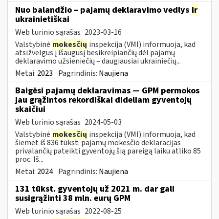
Nuo balandžio – pajamų deklaravimo vedlys
ir
ukrainietiškai
Web turinio sąrašas
2023-03-16
Valstybinė
mokesčių
inspekcija (VMI) informuoja, kad
atsižvelgus į išaugusį besikreipiančių dėl pajamų
deklaravimo užsieniečių – daugiausiai ukrainiečių...
Metai:
2023
Pagrindinis:
Naujiena
Baigėsi pajamų deklaravimas — GPM permokos
jau grąžintos rekordiškai dideliam gyventojų
skaičiui
Web turinio sąrašas
2024-05-03
Valstybinė
mokesčių
inspekcija (VMI) informuoja, kad
šiemet iš 836 tūkst. pajamų mokesčio deklaracijas
privalančių pateikti gyventojų šią pareigą laiku atliko 85
proc. Iš...
Metai:
2024
Pagrindinis:
Naujiena
131 tūkst. gyventojų už 2021 m. dar gali
susigrąžinti 38 mln. eurų GPM
Web turinio sąrašas
2022-08-25