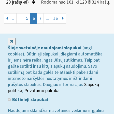
20 Įrašų(-ai)
Rodoma nuo 101 iki 120 iš 314 irašų.
1
...
5
6
7
...
16
Uždaryti
Šioje svetainėje naudojami slapukai
(angl.
cookies). Būtinieji slapukai įdiegiami automatiškai
ir jiems nėra reikalingas Jūsų sutikimas. Taip pat
galite sutikti ir su kitų slapukų naudojimu. Savo
sutikimą bet kada galėsite atšaukti pakeisdami
interneto naršyklės nustatymus ir ištrindami
įrašytus slapukus. Daugiau informacijos
Slapukų
politika
;
Privatumo politika.
Būtinieji slapukai
Naudojami sklandžiam svetainės veikimui ir įgalina