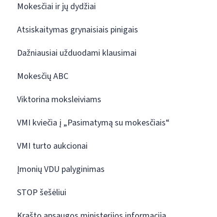
Mokesčiai ir jų dydžiai
Atsiskaitymas grynaisiais pinigais
Dažniausiai užduodami klausimai
Mokesčių ABC
Viktorina moksleiviams
VMI kviečia į „Pasimatymą su mokesčiais“
VMI turto aukcionai
Įmonių VDU palyginimas
STOP šešėliui
Krašto apsaugos ministerijos informacija