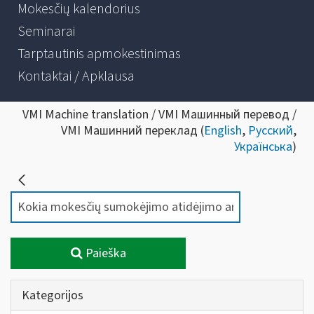
Mokesčių kalendorius
Seminarai
Tarptautinis apmokestinimas
Kontaktai / Apklausa
VMI Machine translation / VMI Машинный перевод /
VMI Машинний переклад (
English
,
Русский
,
Українська
)
Paieška
Kategorijos