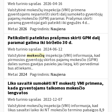
Web turinio sąrašas
2026-04-16
Valstybinė mokesčių inspekcija (VMI) primena
gyventojams nepamiršti skirti dalį sumokėto gyventojų
pajamų mokesčio (GPM) paramai. Prašymus skirti
paramą gyventojai gali pateikti iki gegužės 4 d....
Metai:
2026
Pagrindinis:
Naujiena
Patikslinti pateiktus prašymus skirti GPM dalį
paramai galima iki birželio 30 d.
Web turinio sąrašas
2024-06-12
Valstybinė
mokesčių
inspekcija (VMI) informuoja, kad
pirmosios gyventojų skirtos pajamų mokesčio (GPM)
dalies sumos gavėjus pasieks jau liepą, kiti pervedimai
bus atliekami...
Metai:
2024
Pagrindinis:
Naujiena
Liko savaitė sumokėti NT mokestį: VMI primena,
kada gyventojams taikomos mokesčio
lengvatos
Web turinio sąrašas
2022-12-07
Valstybinė mokesčių inspekcija (VMI) informuoja, kad
likus savaitei laiko iki NT mokesčio termino pabaigos 8,9