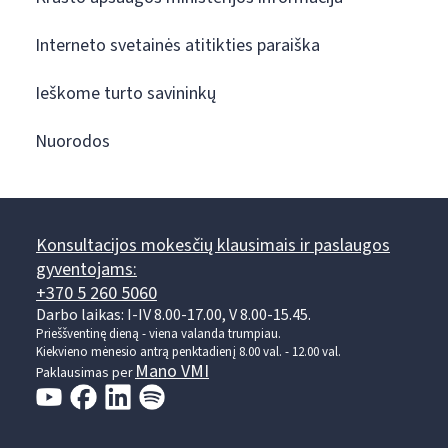
Interneto svetainės atitikties paraiška
Ieškome turto savininkų
Nuorodos
Konsultacijos mokesčių klausimais ir paslaugos
gyventojams:
+370 5 260 5060
Darbo laikas: I-IV 8.00-17.00, V 8.00-15.45.
Prieššventinę dieną - viena valanda trumpiau.
Kiekvieno mėnesio antrą penktadienį 8.00 val. - 12.00 val.
Mano VMI
Paklausimas per