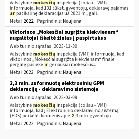
Valstybinė
mokesčių
inspekcija (toliau – VMI)
informuoja, kad 131 tūkst. gyventojų, deklaravę pajamas
ar
patikslinę deklaracijas už 2021 m., gali...
Metai:
2022
Pagrindinis:
Naujiena
Viktorinos „Mokesčiai sugrįžta kiekvienam“
nugalėtojai iškeitė žinias į paspirtukus
Web turinio sąrašas
2023-11-30
Valstybinė
mokesčių
inspekcija (VMI) informuoja, kad
viktorinos „Mokesčiai sugrįžta kiekvienam“ finale
pergalę pasiekė
ir
geriausiai mokesčius...
Metai:
2023
Pagrindinis:
Naujiena
2,3 mln. suformuotų elektroninių GPM
deklaracijų - deklaravimo sistemoje
Web turinio sąrašas
2022-03-09
Valstybinė
mokesčių
inspekcija (toliau – VMI)
informuoja, kad į Elektroninio deklaravimo sistemą
(EDS) perkėlė duomenis apie
2
,3 mln. gyventojų...
Metai:
2022
Pagrindinis:
Naujiena