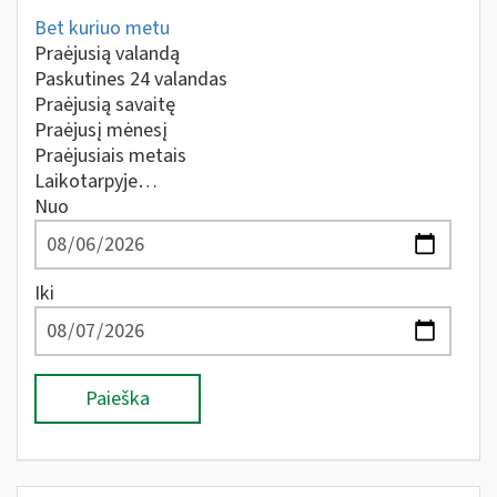
Bet kuriuo metu
Praėjusią valandą
Paskutines 24 valandas
Praėjusią savaitę
Praėjusį mėnesį
Praėjusiais metais
Laikotarpyje…
Nuo
Iki
Paieška