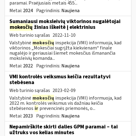
paramai. Praėjusiais metais 455...
Metai:
2024
Pagrindinis:
Naujiena
Sumaniausi moksleivių viktorinos nugalėtojai
mokesčių
žinias iškeitė į elektrinius
Web turinio sąrašas
2022-11-10
Valstybinė
mokesčių
inspekcija (VMI) informuoja, kad
viktorinos „Mokesčiai sugrįžta kiekvienam“ finale
nugalėjo ir geriausiai šiemet mokesčius išmanančia
moksleivių komanda...
Metai:
2022
Pagrindinis:
Naujiena
VMI kontrolės veiksmus keičia rezultatyvi
stebėsena
Web turinio sąrašas
2023-02-09
Valstybinė
mokesčių
inspekcija (VMI) informuoja, kad
2022 m. kontrolės veiksmus vis dažniau keičia
stebėsenos
ir
prevencinės priemonės, o...
Metai:
2023
Pagrindinis:
Naujiena
Nepamirškite skirti dalies GPM paramai – tai
užtruks vos kelias minutes