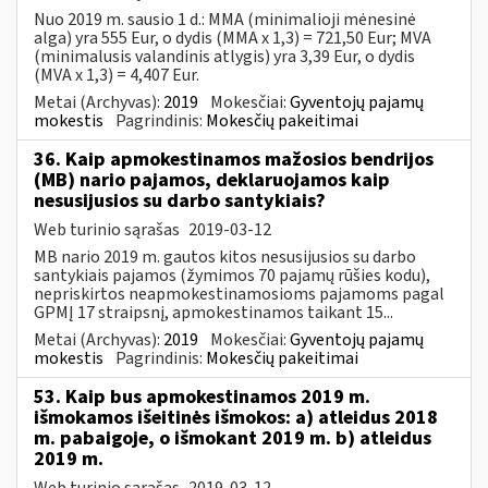
Nuo 2019 m. sausio 1 d.: MMA (minimalioji mėnesinė
alga) yra 555 Eur, o dydis (MMA x 1,3) = 721,50 Eur; MVA
(minimalusis valandinis atlygis) yra 3,39 Eur, o dydis
(MVA x 1,3) = 4,407 Eur.
Metai (Archyvas):
2019
Mokesčiai:
Gyventojų pajamų
mokestis
Pagrindinis:
Mokesčių pakeitimai
36. Kaip apmokestinamos mažosios bendrijos
(MB) nario pajamos, deklaruojamos kaip
nesusijusios su darbo santykiais?
Web turinio sąrašas
2019-03-12
MB nario 2019 m. gautos kitos nesusijusios su darbo
santykiais pajamos (žymimos 70 pajamų rūšies kodu),
nepriskirtos neapmokestinamosioms pajamoms pagal
GPMĮ 17 straipsnį, apmokestinamos taikant 15...
Metai (Archyvas):
2019
Mokesčiai:
Gyventojų pajamų
mokestis
Pagrindinis:
Mokesčių pakeitimai
53. Kaip bus apmokestinamos 2019 m.
išmokamos išeitinės išmokos: a) atleidus 2018
m. pabaigoje, o išmokant 2019 m. b) atleidus
2019 m.
Web turinio sąrašas
2019-03-12