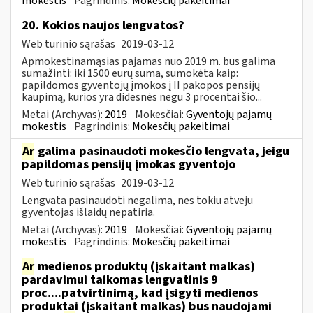
mokestis
Pagrindinis:
Mokesčių pakeitimai
20. Kokios naujos lengvatos?
Web turinio sąrašas
2019-03-12
Apmokestinamąsias pajamas nuo 2019 m. bus galima
sumažinti: iki 1500 eurų suma, sumokėta kaip:
papildomos gyventojų įmokos į II pakopos pensijų
kaupimą, kurios yra didesnės negu 3 procentai šio...
Metai (Archyvas):
2019
Mokesčiai:
Gyventojų pajamų
mokestis
Pagrindinis:
Mokesčių pakeitimai
Ar
galima pasinaudoti mokesčio lengvata, jeigu
papildomas pensijų įmokas gyventojo
Web turinio sąrašas
2019-03-12
Lengvata pasinaudoti negalima, nes tokiu atveju
gyventojas išlaidų nepatiria.
Metai (Archyvas):
2019
Mokesčiai:
Gyventojų pajamų
mokestis
Pagrindinis:
Mokesčių pakeitimai
Ar
medienos produktų (įskaitant malkas)
pardavimui taikomas lengvatinis 9
proc....patvirtinimą, kad įsigyti medienos
produktai (įskaitant malkas) bus naudojami