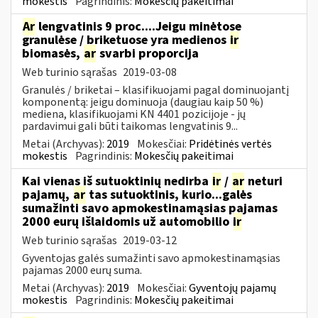
mokestis
Pagrindinis:
Mokesčių pakeitimai
Ar
lengvatinis 9 proc....Jeigu minėtose
granulėse / briketuose yra medienos
ir
biomasės,
ar
svarbi proporcija
Web turinio sąrašas
2019-03-08
Granulės / briketai – klasifikuojami pagal dominuojantį
komponentą: jeigu dominuoja (daugiau kaip 50 %)
mediena, klasifikuojami KN 4401 pozicijoje - jų
pardavimui gali būti taikomas lengvatinis 9...
Metai (Archyvas):
2019
Mokesčiai:
Pridėtinės vertės
mokestis
Pagrindinis:
Mokesčių pakeitimai
Kai vienas iš sutuoktinių nedirba
ir
/
ar
neturi
pajamų,
ar
tas sutuoktinis, kurio...galės
sumažinti savo apmokestinamąsias pajamas
2000 eurų išlaidomis už automobilio
ir
Web turinio sąrašas
2019-03-12
Gyventojas galės sumažinti savo apmokestinamąsias
pajamas 2000 eurų suma.
Metai (Archyvas):
2019
Mokesčiai:
Gyventojų pajamų
mokestis
Pagrindinis:
Mokesčių pakeitimai