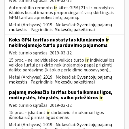
Web turinio sąrašas
2019-03-12
Automobilio remonto
ir
kitos GPMĮ 21 str. nurodytos
išlaidos bus atimamos proporcingai iš visų skirtingais
GPM tarifais apmokestintų pajamų.
Metai (Archyvas):
2019
Mokesčiai:
Gyventojų pajamų
mokestis
Pagrindinis:
Mokesčių pakeitimai
Koks GPM tarifas nustatytas kilnojamojo
ir
nekilnojamojo turto pardavimo pajamoms
Web turinio sąrašas
2019-03-12
15 proc. - ne individualios veiklos turto
ir
individualios
veiklos turtui priskirto nekilnojamojo pagal prigimtį
daikto pardavimo (kitokio perleidimo nuosavybėn)...
Metai (Archyvas):
2019
Mokesčiai:
Gyventojų pajamų
mokestis
Pagrindinis:
Mokesčių pakeitimai
pajamų mokesčio tarifas bus taikomas ligos,
motinystės, tėvystės, vaiko priežiūros
ir
Web turinio sąrašas
2019-03-12
15 proc. - įskaitant
ir
darbdavio išmokamai ligos
išmokai už pirmas ligos dienas
Metai (Archyvas):
2019
Mokesčiai:
Gyventojų pajamų