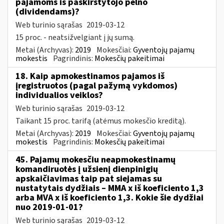
pajamoms iš paskirstytojo pelno
(dividendams)?
Web turinio sąrašas
2019-03-12
15 proc. - neatsižvelgiant į jų sumą.
Metai (Archyvas):
2019
Mokesčiai:
Gyventojų pajamų
mokestis
Pagrindinis:
Mokesčių pakeitimai
18. Kaip apmokestinamos pajamos iš
įregistruotos (pagal pažymą vykdomos)
individualios veiklos?
Web turinio sąrašas
2019-03-12
Taikant 15 proc. tarifą (atėmus mokesčio kreditą).
Metai (Archyvas):
2019
Mokesčiai:
Gyventojų pajamų
mokestis
Pagrindinis:
Mokesčių pakeitimai
45. Pajamų mokesčiu neapmokestinamų
komandiruotės į užsienį dienpinigių
apskaičiavimas taip pat siejamas su
nustatytais dydžiais – MMA x iš koeficiento 1,3
arba MVA x iš koeficiento 1,3. Kokie šie dydžiai
nuo 2019-01-01?
Web turinio sąrašas
2019-03-12