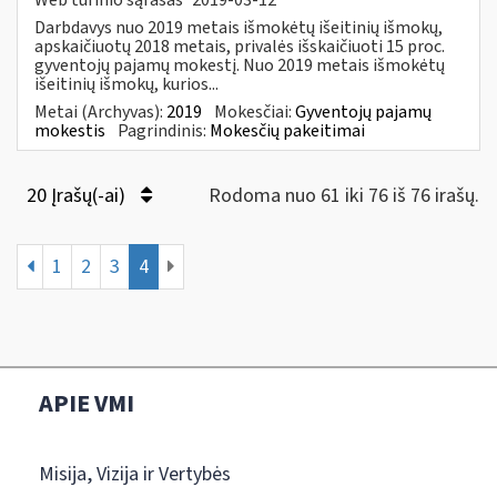
Darbdavys nuo 2019 metais išmokėtų išeitinių išmokų,
apskaičiuotų 2018 metais, privalės išskaičiuoti 15 proc.
gyventojų pajamų mokestį. Nuo 2019 metais išmokėtų
išeitinių išmokų, kurios...
Metai (Archyvas):
2019
Mokesčiai:
Gyventojų pajamų
mokestis
Pagrindinis:
Mokesčių pakeitimai
20 Įrašų(-ai)
Rodoma nuo 61 iki 76 iš 76 irašų.
1
2
3
4
APIE VMI
Misija, Vizija ir Vertybės