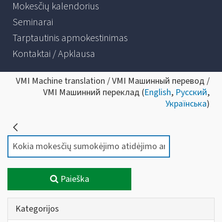
Mokesčių kalendorius
Seminarai
Tarptautinis apmokestinimas
Kontaktai / Apklausa
VMI Machine translation / VMI Машинный перевод /
VMI Машинний переклад (
English
,
Русский
,
Українська
)
Paieška
Kategorijos