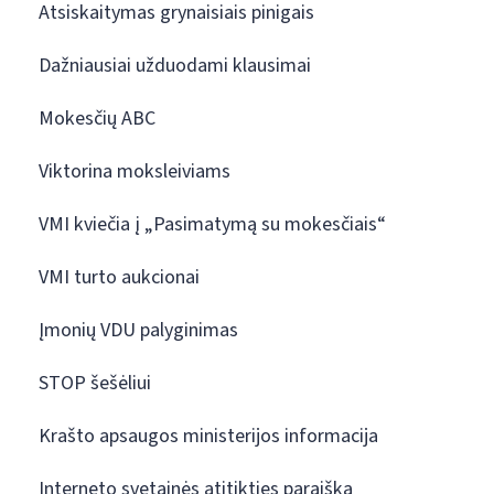
Atsiskaitymas grynaisiais pinigais
Dažniausiai užduodami klausimai
Mokesčių ABC
Viktorina moksleiviams
VMI kviečia į „Pasimatymą su mokesčiais“
VMI turto aukcionai
Įmonių VDU palyginimas
STOP šešėliui
Krašto apsaugos ministerijos informacija
Interneto svetainės atitikties paraiška