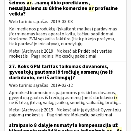
šeimos
ar
...namų ūkio poreikiams,
nesusijusiems su ūkine komercine
ar
profesine
veikla?
Web turinio sąrašas
2019-03-08
Kai medienos produktų (įskaitant malkas) pardavimas
įforminamas kasos aparato kvitu, tačiau papildomai
išrašoma PVM sąskaita faktūra (tiek pirkėjo prašymu,
tiek pardavėjo iniciatyva), nurodytųjų...
Metai (Archyvas):
2019
Mokesčiai:
Pridėtinės vertės
mokestis
Pagrindinis:
Mokesčių pakeitimai
37. Koks GPM tarifas taikomas dovanoms,
gyventojų gautoms iš trečiųjų asmenų (ne iš
darbdavio, nei iš artimųjų)?
Web turinio sąrašas
2019-03-12
Apmokestinamosioms pajamoms priskirtos dovanos,
gyventojų gautos iš trečiųjų asmenų (ne iš darbdavio
ir
ne iš tėvų, įtėvių, vaikų, įvaikių, senelių, vaikaičių, brolių,...
Metai (Archyvas):
2019
Mokesčiai ir jų dydžiai:
Gyventojų
pajamų mokestis
Pagrindinis:
Mokesčių pakeitimai
straipsnio 8 dalyje numatyta kompensacija už
kilnojamojo pobūdžio arba su kelionėmis
ar
...
Ar