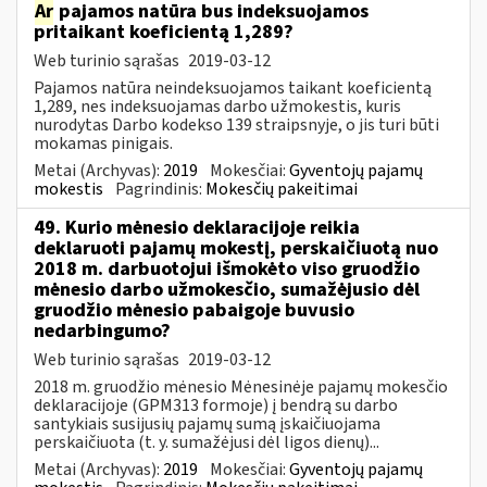
Ar
pajamos natūra bus indeksuojamos
pritaikant koeficientą 1,289?
Web turinio sąrašas
2019-03-12
Pajamos natūra neindeksuojamos taikant koeficientą
1,289, nes indeksuojamas darbo užmokestis, kuris
nurodytas Darbo kodekso 139 straipsnyje, o jis turi būti
mokamas pinigais.
Metai (Archyvas):
2019
Mokesčiai:
Gyventojų pajamų
mokestis
Pagrindinis:
Mokesčių pakeitimai
49. Kurio mėnesio deklaracijoje reikia
deklaruoti pajamų mokestį, perskaičiuotą nuo
2018 m. darbuotojui išmokėto viso gruodžio
mėnesio darbo užmokesčio, sumažėjusio dėl
gruodžio mėnesio pabaigoje buvusio
nedarbingumo?
Web turinio sąrašas
2019-03-12
2018 m. gruodžio mėnesio Mėnesinėje pajamų mokesčio
deklaracijoje (GPM313 formoje) į bendrą su darbo
santykiais susijusių pajamų sumą įskaičiuojama
perskaičiuota (t. y. sumažėjusi dėl ligos dienų)...
Metai (Archyvas):
2019
Mokesčiai:
Gyventojų pajamų