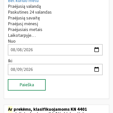
Bet kuriuo metu
Praėjusią valandą
Paskutines 24 valandas
Praėjusią savaitę
Praėjusį mėnesį
Praėjusiais metais
Laikotarpyje…
Nuo
Iki
Paieška
Ar
prekėms, klasifikuojamoms KN 4401