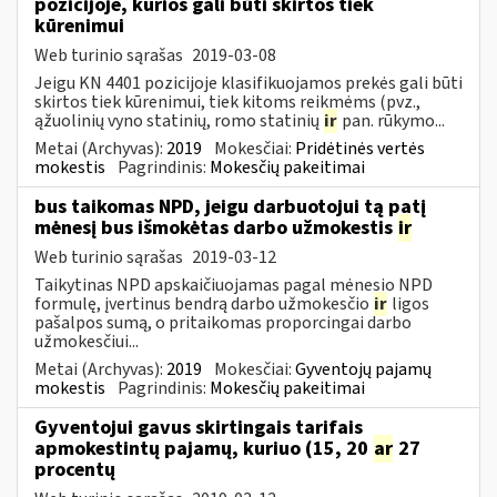
pozicijoje, kurios gali būti skirtos tiek
kūrenimui
Web turinio sąrašas
2019-03-08
Jeigu KN 4401 pozicijoje klasifikuojamos prekės gali būti
skirtos tiek kūrenimui, tiek kitoms reikmėms (pvz.,
ąžuolinių vyno statinių, romo statinių
ir
pan. rūkymo...
Metai (Archyvas):
2019
Mokesčiai:
Pridėtinės vertės
mokestis
Pagrindinis:
Mokesčių pakeitimai
bus taikomas NPD, jeigu darbuotojui tą patį
mėnesį bus išmokėtas darbo užmokestis
ir
Web turinio sąrašas
2019-03-12
Taikytinas NPD apskaičiuojamas pagal mėnesio NPD
formulę, įvertinus bendrą darbo užmokesčio
ir
ligos
pašalpos sumą, o pritaikomas proporcingai darbo
užmokesčiui...
Metai (Archyvas):
2019
Mokesčiai:
Gyventojų pajamų
mokestis
Pagrindinis:
Mokesčių pakeitimai
Gyventojui gavus skirtingais tarifais
apmokestintų pajamų, kuriuo (15, 20
ar
27
procentų