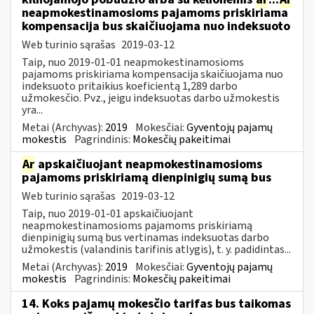
neapmokestinamosioms pajamoms priskiriama
kompensacija bus skaičiuojama nuo indeksuoto
Web turinio sąrašas
2019-03-12
Taip, nuo 2019-01-01 neapmokestinamosioms
pajamoms priskiriama kompensacija skaičiuojama nuo
indeksuoto pritaikius koeficientą 1,289 darbo
užmokesčio. Pvz., jeigu indeksuotas darbo užmokestis
yra...
Metai (Archyvas):
2019
Mokesčiai:
Gyventojų pajamų
mokestis
Pagrindinis:
Mokesčių pakeitimai
Ar
apskaičiuojant neapmokestinamosioms
pajamoms priskiriamą dienpinigių sumą bus
Web turinio sąrašas
2019-03-12
Taip, nuo 2019-01-01 apskaičiuojant
neapmokestinamosioms pajamoms priskiriamą
dienpinigių sumą bus vertinamas indeksuotas darbo
užmokestis (valandinis tarifinis atlygis), t. y. padidintas...
Metai (Archyvas):
2019
Mokesčiai:
Gyventojų pajamų
mokestis
Pagrindinis:
Mokesčių pakeitimai
14. Koks pajamų mokesčio tarifas bus taikomas