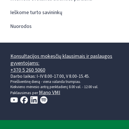
Ieškome turto savininkų
Nuorodos
Konsultacijos mokesčių klausimais ir paslaugos
gyventojams:
+370 5 260 5060
Darbo laikas: I-IV 8.00-17.00, V 8.00-15.45.
Prieššventinę dieną - viena valanda trumpiau.
Kiekvieno mėnesio antrą penktadienį 8.00 val. - 12.00 val.
Mano VMI
Paklausimas per