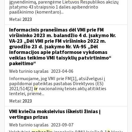
įgyvendinimą, parengėme Lietuvos Respublikos akcizų
įstatymo 43 straipsnio 1 dalies apibendrinto
paaiškinimo (komentaro)...
Metai:
2023
Informacinis pranešimas dėl VMI prie FM
viršininko 2023 m. balandžio 4 d. įsakymo Nr.
VA-23 „Dėl VMI prie FM viršininko 2022 m.
gruodžio 23 d. įsakymo Nr. VA-95 „Dėl
informacijos apie platformose vykdomas
veiklas teikimo VMI taisyklių patvirtinimo“
pakeitimo“
Web turinio sąrašas
2023-04-06
Informuojame, jog VMI prie FM[1], atsižvelgusi į
papildomai pateiktas pastabas Direktyvos (ES)
2021/514[2]
ir
nacionalinių teisės aktų atitikties
lentelei, priėmė...
Metai:
2023
VMI kviečia moksleivius iškeisti žinias į
vertingus prizus
Web turinio sąrašas
2023-09-07