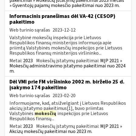
pakeitimai » Mokesčių įstatymų pakeitimai 2023 metais
» Gyventojų pajamų mokesčio pakeitimai nuo 2023 m.
Informacinis pranešimas dėl VA-42 (CESOP)
pakeitimo
Web turinio sąrašas
2023-12-12
Valstybinė mokesčių inspekcija prie Lietuvos
Respublikos finansų ministerijos informuoja apie
priimtą Valstybinės mokesčių inspekcijos prie Lietuvos
Respublikos finansų ministerijos viršininko...
Metai:
2023
Mokesčių įstatymų pakeitimai:
MĮP 2021 »
Mokesčių administravimo įstatymo pakeitimai nuo 2024
m.
Dėl VMI prie FM viršininko 2002 m. birželio 25 d.
įsakymo 174 pakeitimo
Web turinio sąrašas
2023-02-20
Informuojame, kad, atsižvelgiant į Lietuvos Respublikos
akcizų įstatymo pakeitimus[1], buvo priimtas
Valstybinės
mokesčių
inspekcijos prie Lietuvos
Respublikos finansų...
Metai:
2023
Mokesčių įstatymų pakeitimai:
MĮP 2021 »
Akcizų mokesčių pakeitimai nuo 2023 m.