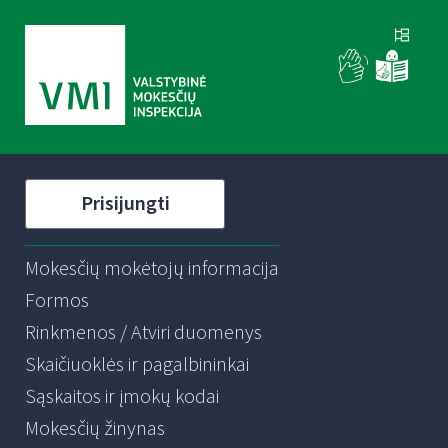
Prisijungti
Mokesčių mokėtojų informacija
Formos
Rinkmenos / Atviri duomenys
Skaičiuoklės ir pagalbininkai
Sąskaitos ir įmokų kodai
Mokesčių žinynas