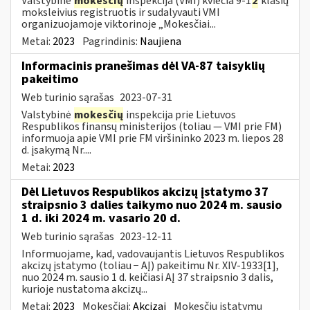
Valstybinė
mokesčių
inspekcija (VMI) kviečia 9-1
2
klasių
moksleivius registruotis ir sudalyvauti VMI
organizuojamoje viktorinoje „Mokesčiai...
Metai:
2023
Pagrindinis:
Naujiena
Informacinis pranešimas dėl VA-87 taisyklių
pakeitimo
Web turinio sąrašas
2023-07-31
Valstybinė
mokesčių
inspekcija prie Lietuvos
Respublikos finansų ministerijos (toliau ― VMI prie FM)
informuoja apie VMI prie FM viršininko 2023 m. liepos 28
d. įsakymą Nr....
Metai:
2023
Dėl Lietuvos Respublikos akcizų įstatymo 37
straipsnio 3 dalies taikymo nuo 2024 m. sausio
1 d. iki 2024 m. vasario 20 d.
Web turinio sąrašas
2023-12-11
Informuojame, kad, vadovaujantis Lietuvos Respublikos
akcizų įstatymo (toliau − AĮ) pakeitimu Nr. XIV-1933[1],
nuo 2024 m. sausio 1 d. keičiasi AĮ 37 straipsnio 3 dalis,
kurioje nustatoma akcizų...
Metai:
2023
Mokesčiai:
Akcizai
Mokesčių įstatymų