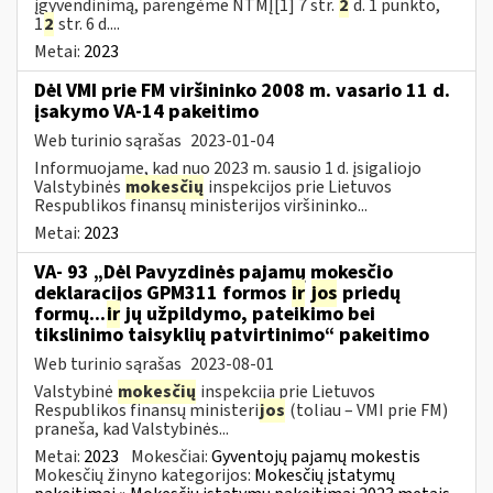
įgyvendinimą, parengėme NTMĮ[1] 7 str.
2
d. 1 punkto,
1
2
str. 6 d....
Metai:
2023
Dėl VMI prie FM viršininko 2008 m. vasario 11 d.
įsakymo VA-14 pakeitimo
Web turinio sąrašas
2023-01-04
Informuojame, kad nuo 2023 m. sausio 1 d. įsigaliojo
Valstybinės
mokesčių
inspekcijos prie Lietuvos
Respublikos finansų ministerijos viršininko...
Metai:
2023
VA- 93 „Dėl Pavyzdinės pajamų mokesčio
deklaracijos GPM311 formos
ir
jos
priedų
formų...
ir
jų užpildymo, pateikimo bei
tikslinimo taisyklių patvirtinimo“ pakeitimo
Web turinio sąrašas
2023-08-01
Valstybinė
mokesčių
inspekcija prie Lietuvos
Respublikos finansų ministeri
jos
(toliau – VMI prie FM)
praneša, kad Valstybinės...
Metai:
2023
Mokesčiai:
Gyventojų pajamų mokestis
Mokesčių žinyno kategorijos:
Mokesčių įstatymų