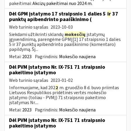
pakeitimai:
Akcizų pakeitimai nuo 2024 m.
Dėl GPM įstatymo 17 straipsnio 1 dalies 5
ir
37
punktų apibendrinto paaiškinimo (
Web turinio sąrašas
2023-10-03
Siekdami užtikrinti sklandų
mokesčių
įstatymų
įgyvendinimą, parengėme GPMĮ[1] 17 straipsnio 1 dalies
5 ir 37 punktų apibendrinto paaiškinimo (komentaro)
papildymą. Šį...
Metai:
2023
Pagrindinis:
Mokesčio naujiena
Dėl PVM įstatymo Nr. IX-751 71 straipsnio
pakeitimo įstatymo
Web turinio sąrašas
2023-01-02
Informuojame, kad 202
2
m. gruodžio 8 d. buvo priimtas
Lietuvos Respublikos pridėtinės vertės mokesčio
įstatymo (toliau ­- PVMĮ) 71 straipsnio pakeitimo
įstatymas Nr....
Metai:
2023
Pagrindinis:
Mokesčio naujiena
Dėl PVM įstatymo Nr. IX-751 71 straipsnio
pakeitimo įstatymo