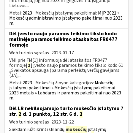
informuoja, jog nuo 2023 m. gegužės 1 d. įsigaliojo
Lietuvos...
Metai:
2023
Mokesčių įstatymų pakeitimai:
MĮP 2021 »
Mokesčių administravimo įstatymo pakeitimai nuo 2023
m.
Dėl įvesto naujo paramos teikimo tikslo kodo
metinėje paramos teikimo ataskaitos FR0477
formoje
Web turinio sąrašas
2023-01-17
VMI prie FM[1] informuoja dėl ataskaitos FR0477
formoje[
2
] įvesto naujo paramos teikimo tikslo kodo 61
„Sveikatos apsauga (parama perleistų verčių gavėjams
(JA),...
Metai:
2023
Mokesčių žinyno kategorijos:
Mokesčių
įstatymų pakeitimai » Mokesčių įstatymų pakeitimai
2023 metais » Labdaros ir paramos pakeitimai nuo 2023
m.
Dėl LR nekilnojamojo turto mokesčio įstatymo 7
str.
2
d. 1 punkto, 12 str. 6 d.
2
Web turinio sąrašas
2023-11-22
Siekdami užtikrinti sklandų
mokesčių
įstatymų