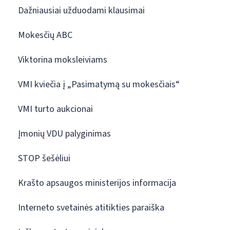
Dažniausiai užduodami klausimai
Mokesčių ABC
Viktorina moksleiviams
VMI kviečia į „Pasimatymą su mokesčiais“
VMI turto aukcionai
Įmonių VDU palyginimas
STOP šešėliui
Krašto apsaugos ministerijos informacija
Interneto svetainės atitikties paraiška