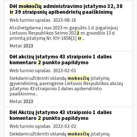
Dėl
mokesčių
administravimo įstatymo 32, 38
ir
39 straipsnių apibendrintų paaiškinimų
Web turinio sąrašas
2023-08-16
Atsižvelgdama į nuo 2023 m. gegužės 1 d. įsigaliojusį
Lietuvos Respublikos Seimo 202
2
m. gruodžio 13 d.
priimtą įstatymą Nr. XIV-1658[1]
ir
...
Metai:
2023
Dėl akcizų įstatymo 43 straipsnio 1 dalies
komentaro
2
punkto papildymo
Web turinio sąrašas
2023-02-01
Siekdami užtikrinti sklandų
mokesčių
įstatymų
įgyvendinimą, parengėme Lietuvos Respublikos akcizų
įstatymo 43 straipsnio 1 dalies apibendrinto
paaiškinimo...
Metai:
2023
Dėl Akcizų įstatymo 43 straipsnio 1 dalies
komentaro
2
punkto papildymo
Web turinio sąrašas
2023-02-02
Siekdami užtikrinti sklandų
mokesčių
įstatymų