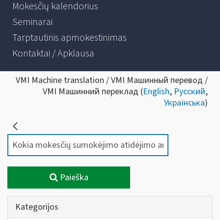
Mokesčių kalendorius
Seminarai
Tarptautinis apmokestinimas
Kontaktai / Apklausa
VMI Machine translation / VMI Машинный перевод /
VMI Машинний переклад (
English
,
Русский
,
Українська
)
Paieška
Kategorijos