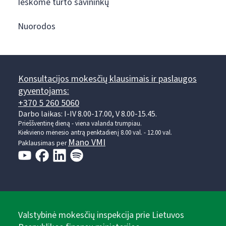
Ieškome turto savininkų
Nuorodos
Konsultacijos mokesčių klausimais ir paslaugos
gyventojams:
+370 5 260 5060
Darbo laikas: I-IV 8.00-17.00, V 8.00-15.45.
Prieššventinę dieną - viena valanda trumpiau.
Kiekvieno mėnesio antrą penktadienį 8.00 val. - 12.00 val.
Mano VMI
Paklausimas per
Valstybinė mokesčių inspekcija prie Lietuvos