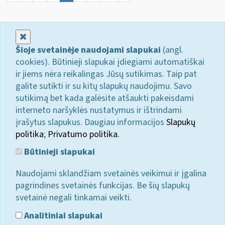
Uždaryti
Šioje svetainėje naudojami slapukai
(angl.
cookies). Būtinieji slapukai įdiegiami automatiškai
ir jiems nėra reikalingas Jūsų sutikimas. Taip pat
galite sutikti ir su kitų slapukų naudojimu. Savo
sutikimą bet kada galėsite atšaukti pakeisdami
interneto naršyklės nustatymus ir ištrindami
įrašytus slapukus. Daugiau informacijos
Slapukų
politika
;
Privatumo politika.
Būtinieji slapukai
Naudojami sklandžiam svetainės veikimui ir įgalina
pagrindines svetainės funkcijas. Be šių slapukų
svetainė negali tinkamai veikti.
Analitiniai slapukai