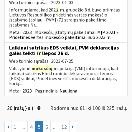
Web turinio sąrašas
2023-01-03
Informuojame, kad 202
2
m. gruodžio 8 d. buvo priimtas
Lietuvos Respublikos pridėtinės vertės mokesčio
įstatymo (toliau ­- PVMĮ) 71 straipsnio pakeitimo
įstatymas Nr....
Metai:
2023
Mokesčių įstatymų pakeitimai:
MĮP 2021 »
Pridetinės vertės mokesčio pakeitimai nuo 2023 m.
Laikinai sutrikus EDS veiklai, PVM deklaracijas
galės teikti
ir
liepos 26 d.
Web turinio sąrašas
2023-07-25
Valstybinė
mokesčių
inspekcija (VMI) informuoja, kad
laikinai sutrikus Elektroninio deklaravimo sistemos
(EDS) veiklai, Pridėtinės vertės mokesčio deklaracijas,
kurių...
Metai:
2023
Pagrindinis:
Naujiena
20 Įrašų(-ai)
Rodoma nuo 81 iki 100 iš 225 irašų.
1
...
4
5
6
...
12