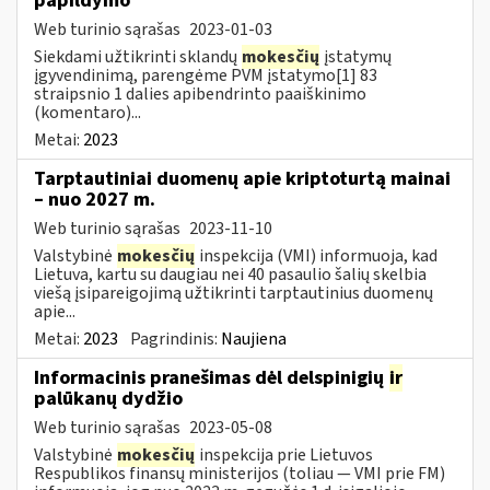
papildymo
Web turinio sąrašas
2023-01-03
Siekdami užtikrinti sklandų
mokesčių
įstatymų
įgyvendinimą, parengėme PVM įstatymo[1] 83
straipsnio 1 dalies apibendrinto paaiškinimo
(komentaro)...
Metai:
2023
Tarptautiniai duomenų apie kriptoturtą mainai
– nuo 2027 m.
Web turinio sąrašas
2023-11-10
Valstybinė
mokesčių
inspekcija (VMI) informuoja, kad
Lietuva, kartu su daugiau nei 40 pasaulio šalių skelbia
viešą įsipareigojimą užtikrinti tarptautinius duomenų
apie...
Metai:
2023
Pagrindinis:
Naujiena
Informacinis pranešimas dėl delspinigių
ir
palūkanų dydžio
Web turinio sąrašas
2023-05-08
Valstybinė
mokesčių
inspekcija prie Lietuvos
Respublikos finansų ministerijos (toliau — VMI prie FM)