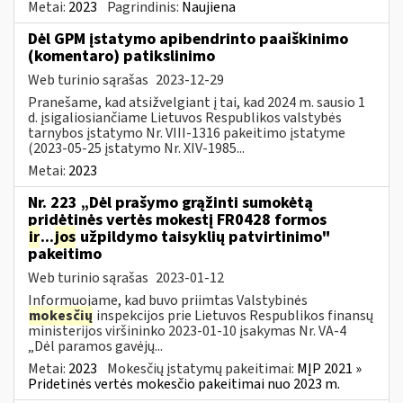
Metai:
2023
Pagrindinis:
Naujiena
Dėl GPM įstatymo apibendrinto paaiškinimo
(komentaro) patikslinimo
Web turinio sąrašas
2023-12-29
Pranešame, kad atsižvelgiant į tai, kad 2024 m. sausio 1
d. įsigaliosiančiame Lietuvos Respublikos valstybės
tarnybos įstatymo Nr. VIII-1316 pakeitimo įstatyme
(2023-05-25 įstatymo Nr. XIV-1985...
Metai:
2023
Nr. 223 „Dėl prašymo grąžinti sumokėtą
pridėtinės vertės mokestį FR0428 formos
ir
...
jos
užpildymo taisyklių patvirtinimo"
pakeitimo
Web turinio sąrašas
2023-01-12
Informuojame, kad buvo priimtas Valstybinės
mokesčių
inspekcijos prie Lietuvos Respublikos finansų
ministerijos viršininko 2023-01-10 įsakymas Nr. VA-4
„Dėl paramos gavėjų...
Metai:
2023
Mokesčių įstatymų pakeitimai:
MĮP 2021 »
Pridetinės vertės mokesčio pakeitimai nuo 2023 m.