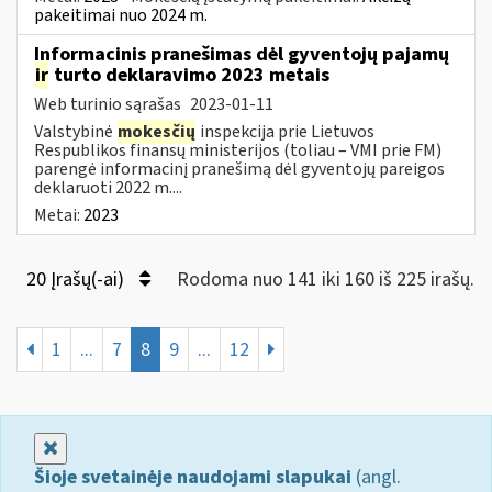
pakeitimai nuo 2024 m.
Informacinis pranešimas dėl gyventojų pajamų
ir
turto deklaravimo 2023 metais
Web turinio sąrašas
2023-01-11
Valstybinė
mokesčių
inspekcija prie Lietuvos
Respublikos finansų ministerijos (toliau – VMI prie FM)
parengė informacinį pranešimą dėl gyventojų pareigos
deklaruoti 2022 m....
Metai:
2023
20 Įrašų(-ai)
Rodoma nuo 141 iki 160 iš 225 irašų.
1
...
7
8
9
...
12
Uždaryti
Šioje svetainėje naudojami slapukai
(angl.