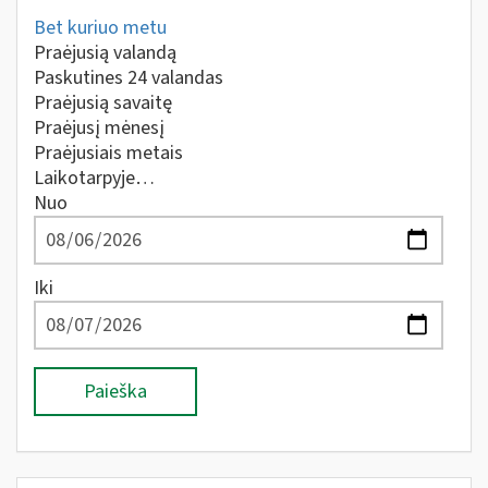
Bet kuriuo metu
Praėjusią valandą
Paskutines 24 valandas
Praėjusią savaitę
Praėjusį mėnesį
Praėjusiais metais
Laikotarpyje…
Nuo
Iki
Paieška