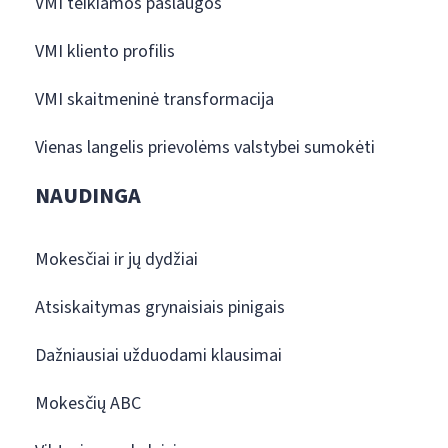
VMI teikiamos paslaugos
VMI kliento profilis
VMI skaitmeninė transformacija
Vienas langelis prievolėms valstybei sumokėti
NAUDINGA
Mokesčiai ir jų dydžiai
Atsiskaitymas grynaisiais pinigais
Dažniausiai užduodami klausimai
Mokesčių ABC