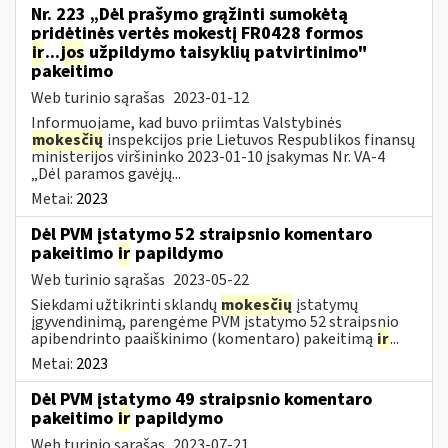
Nr. 223 „Dėl prašymo grąžinti sumokėtą
pridėtinės vertės mokestį FR0428 formos
ir
...
jos
užpildymo taisyklių patvirtinimo"
pakeitimo
Web turinio sąrašas
2023-01-12
Informuojame, kad buvo priimtas Valstybinės
mokesčių
inspekcijos prie Lietuvos Respublikos finansų
ministerijos viršininko 2023-01-10 įsakymas Nr. VA-4
„Dėl paramos gavėjų...
Metai:
2023
Dėl PVM įstatymo 52 straipsnio komentaro
pakeitimo
ir
papildymo
Web turinio sąrašas
2023-05-22
Siekdami užtikrinti sklandų
mokesčių
įstatymų
įgyvendinimą, parengėme PVM įstatymo 52 straipsnio
apibendrinto paaiškinimo (komentaro) pakeitimą
ir
...
Metai:
2023
Dėl PVM įstatymo 49 straipsnio komentaro
pakeitimo
ir
papildymo
Web turinio sąrašas
2023-07-21