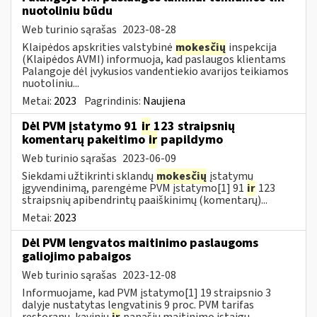
nuotoliniu būdu
Web turinio sąrašas
2023-08-28
Klaipėdos apskrities valstybinė
mokesčių
inspekcija
(Klaipėdos AVMI) informuoja, kad paslaugos klientams
Palangoje dėl įvykusios vandentiekio avarijos teikiamos
nuotoliniu...
Metai:
2023
Pagrindinis:
Naujiena
Dėl PVM įstatymo 91
ir
123 straipsnių
komentarų pakeitimo
ir
papildymo
Web turinio sąrašas
2023-06-09
Siekdami užtikrinti sklandų
mokesčių
įstatymų
įgyvendinimą, parengėme PVM įstatymo[1] 91
ir
123
straipsnių apibendrintų paaiškinimų (komentarų)...
Metai:
2023
Dėl PVM lengvatos maitinimo paslaugoms
galiojimo pabaigos
Web turinio sąrašas
2023-12-08
Informuojame, kad PVM įstatymo[1] 19 straipsnio 3
dalyje nustatytas lengvatinis 9 proc. PVM tarifas
restoranų, kavinių
ir
panašių maitinimo įstaigų