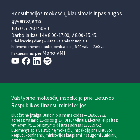
Konsultacijos mokesčių klausimais ir paslaugos
gyventojams:
+370 5 260 5060
Darbo laikas: I-IV 8.00-17.00, V 8.00-15.45.
Prieššventinę dieną - viena valanda trumpiau.
Kiekvieno mėnesio antrą penktadienį 8.00 val. - 12.00 val.
Mano VMI
Paklausimas per
Valstybinė mokesčių inspekcija prie Lietuvos
Respublikos finansų ministerijos
Biudžetinė įstaiga. Juridinio asmens kodas — 188659752,
adresas: Vasario 16-osios g. 14, 01107 Vilnius, Lietuva, el.paštas:
vmi@vmi.lt
, E. pristatymo dėžutės adresas 188659752
Duomenys apie Valstybinę mokesčių inspekciją prie Lietuvos
Respublikos finansų ministerijos kaupiami ir saugomi Juridinių