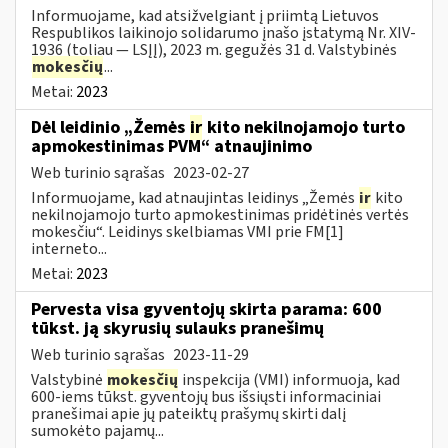
Informuojame, kad atsižvelgiant į priimtą Lietuvos
Respublikos laikinojo solidarumo įnašo įstatymą Nr. XIV-
1936 (toliau — LSĮĮ), 2023 m. gegužės 31 d. Valstybinės
mokesčių
...
Metai:
2023
Dėl leidinio „Žemės
ir
kito nekilnojamojo turto
apmokestinimas PVM“ atnaujinimo
Web turinio sąrašas
2023-02-27
Informuojame, kad atnaujintas leidinys „Žemės
ir
kito
nekilnojamojo turto apmokestinimas pridėtinės vertės
mokesčiu“. Leidinys skelbiamas VMI prie FM[1]
interneto...
Metai:
2023
Pervesta visa gyventojų skirta parama: 600
tūkst. ją skyrusių sulauks pranešimų
Web turinio sąrašas
2023-11-29
Valstybinė
mokesčių
inspekcija (VMI) informuoja, kad
600-iems tūkst. gyventojų bus išsiųsti informaciniai
pranešimai apie jų pateiktų prašymų skirti dalį
sumokėto pajamų...