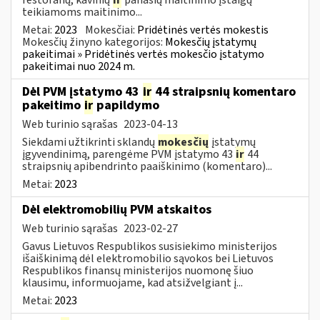
teikiamoms maitinimo...
Metai:
2023
Mokesčiai:
Pridėtinės vertės mokestis
Mokesčių žinyno kategorijos:
Mokesčių įstatymų
pakeitimai » Pridėtinės vertės mokesčio įstatymo
pakeitimai nuo 2024 m.
Dėl PVM įstatymo 43
ir
44 straipsnių komentaro
pakeitimo
ir
papildymo
Web turinio sąrašas
2023-04-13
Siekdami užtikrinti sklandų
mokesčių
įstatymų
įgyvendinimą, parengėme PVM įstatymo 43
ir
44
straipsnių apibendrinto paaiškinimo (komentaro)...
Metai:
2023
Dėl elektromobilių PVM atskaitos
Web turinio sąrašas
2023-02-27
Gavus Lietuvos Respublikos susisiekimo ministerijos
išaiškinimą dėl elektromobilio sąvokos bei Lietuvos
Respublikos finansų ministerijos nuomonę šiuo
klausimu, informuojame, kad atsižvelgiant į...
Metai:
2023