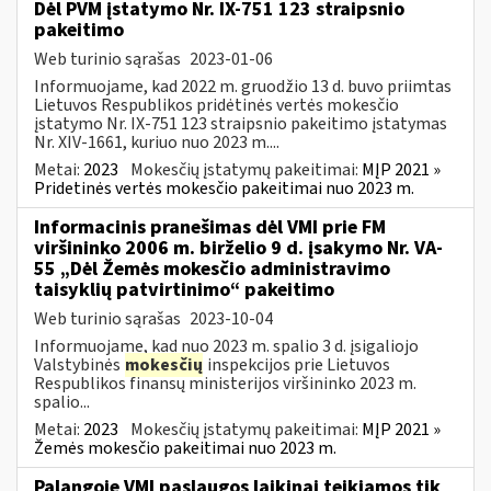
Dėl PVM įstatymo Nr. IX-751 123 straipsnio
pakeitimo
Web turinio sąrašas
2023-01-06
Informuojame, kad 2022 m. gruodžio 13 d. buvo priimtas
Lietuvos Respublikos pridėtinės vertės mokesčio
įstatymo Nr. IX-751 123 straipsnio pakeitimo įstatymas
Nr. XIV-1661, kuriuo nuo 2023 m....
Metai:
2023
Mokesčių įstatymų pakeitimai:
MĮP 2021 »
Pridetinės vertės mokesčio pakeitimai nuo 2023 m.
Informacinis pranešimas dėl VMI prie FM
viršininko 2006 m. birželio 9 d. įsakymo Nr. VA-
55 „Dėl Žemės mokesčio administravimo
taisyklių patvirtinimo“ pakeitimo
Web turinio sąrašas
2023-10-04
Informuojame, kad nuo 2023 m. spalio 3 d. įsigaliojo
Valstybinės
mokesčių
inspekcijos prie Lietuvos
Respublikos finansų ministerijos viršininko 2023 m.
spalio...
Metai:
2023
Mokesčių įstatymų pakeitimai:
MĮP 2021 »
Žemės mokesčio pakeitimai nuo 2023 m.
Palangoje VMI paslaugos laikinai teikiamos tik