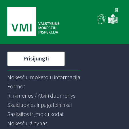
Prisijungti
Mokesčių mokėtojų informacija
Formos
Rinkmenos / Atviri duomenys
Skaičiuoklės ir pagalbininkai
Sąskaitos ir įmokų kodai
Mokesčių žinynas