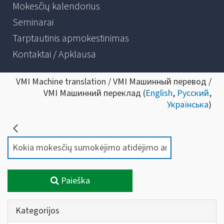
Mokesčių kalendorius
Seminarai
Tarptautinis apmokestinimas
Kontaktai / Apklausa
VMI Machine translation / VMI Машинный перевод /
VMI Машинний переклад (
English
,
Русский
,
Українська
)
Paieška
Kategorijos