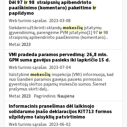
Dėl 97
ir
98 straipsnių apibendrinto
paaiškinimo (komentaro) pakeitimo
ir
papildymo
Web turinio sąrašas
2023-03-08
Siekdami užtikrinti sklandų
mokesčių
įstatymų
įgyvendinimą, parengėme PVM įstatymo[1] 97
ir
98
straipsnių apibendrinto paaiškinimo (komentaro)...
Metai:
2023
VMI pradeda paramos pervedimą: 26,8 mln.
GPM suma gavėjus pasieks iki lapkričio 15 d.
Web turinio sąrašas
2023-07-04
Valstybinė
mokesčių
inspekcija (VMI) informuoja, kad
nuo šiandien paramos gavėjus pasieks pirmosios
gyventojų skirtos pajamų mokesčio sumos. Šiemet
prašymus skirti dalį...
Metai:
2023
Pagrindinis:
Naujiena
Informacinis pranešimas dėl laikinojo
solidarumo įnašo deklaracijos KIT713 formos
užpildymo taisyklių patvirtinimo
Web turinio sąrašas
2023-06-02