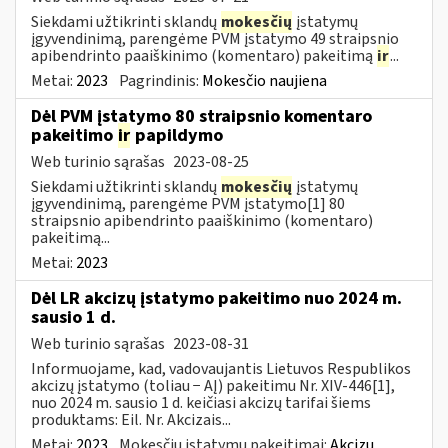
Siekdami užtikrinti sklandų
mokesčių
įstatymų
įgyvendinimą, parengėme PVM įstatymo 49 straipsnio
apibendrinto paaiškinimo (komentaro) pakeitimą
ir
...
Metai:
2023
Pagrindinis:
Mokesčio naujiena
Dėl PVM įstatymo 80 straipsnio komentaro
pakeitimo
ir
papildymo
Web turinio sąrašas
2023-08-25
Siekdami užtikrinti sklandų
mokesčių
įstatymų
įgyvendinimą, parengėme PVM įstatymo[1] 80
straipsnio apibendrinto paaiškinimo (komentaro)
pakeitimą...
Metai:
2023
Dėl LR akcizų įstatymo pakeitimo nuo 2024 m.
sausio 1 d.
Web turinio sąrašas
2023-08-31
Informuojame, kad, vadovaujantis Lietuvos Respublikos
akcizų įstatymo (toliau − AĮ) pakeitimu Nr. XIV-446[1],
nuo 2024 m. sausio 1 d. keičiasi akcizų tarifai šiems
produktams: Eil. Nr. Akcizais...
Metai:
2023
Mokesčių įstatymų pakeitimai:
Akcizų