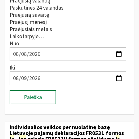
Praėjusią valandą
Paskutines 24 valandas
Praėjusią savaitę
Praėjusį mėnesį
Praėjusiais metais
Laikotarpyje…
Nuo
Iki
Paieška
individualios veiklos per nuolatinę bazę
Lietuvoje pajamų deklaracijos FR0531 formos