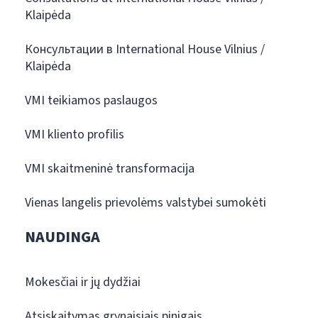
Klaipėda
Консультации в International House Vilnius /
Klaipėda
VMI teikiamos paslaugos
VMI kliento profilis
VMI skaitmeninė transformacija
Vienas langelis prievolėms valstybei sumokėti
NAUDINGA
Mokesčiai ir jų dydžiai
Atsiskaitymas grynaisiais pinigais