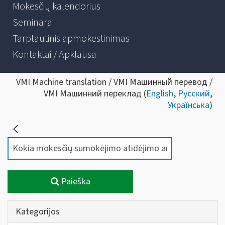
Mokesčių kalendorius
Seminarai
Tarptautinis apmokestinimas
Kontaktai / Apklausa
VMI Machine translation / VMI Машинный перевод /
VMI Машинний переклад (
English
,
Русский
,
Українська
)
Paieška
Kategorijos