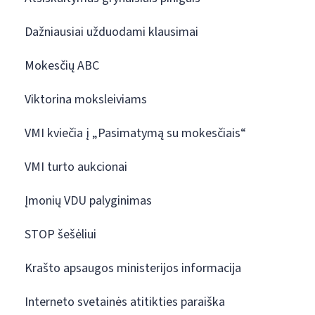
Dažniausiai užduodami klausimai
Mokesčių ABC
Viktorina moksleiviams
VMI kviečia į „Pasimatymą su mokesčiais“
VMI turto aukcionai
Įmonių VDU palyginimas
STOP šešėliui
Krašto apsaugos ministerijos informacija
Interneto svetainės atitikties paraiška