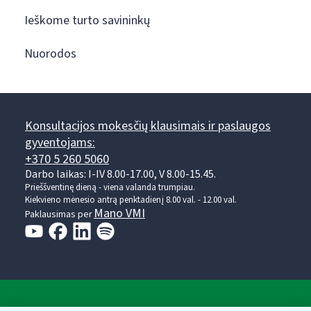
Ieškome turto savininkų
Nuorodos
Konsultacijos mokesčių klausimais ir paslaugos
gyventojams:
+370 5 260 5060
Darbo laikas: I-IV 8.00-17.00, V 8.00-15.45.
Prieššventinę dieną - viena valanda trumpiau.
Kiekvieno mėnesio antrą penktadienį 8.00 val. - 12.00 val.
Mano VMI
Paklausimas per