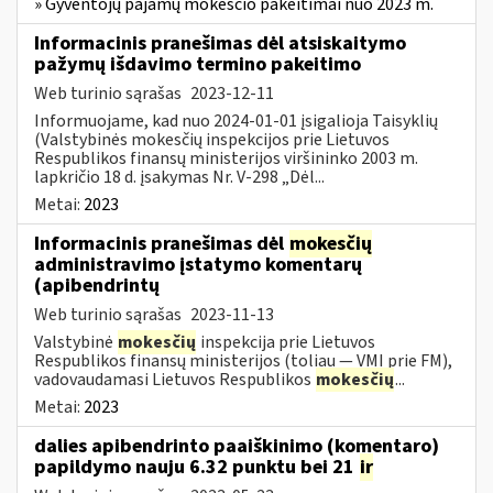
» Gyventojų pajamų mokesčio pakeitimai nuo 2023 m.
Informacinis pranešimas dėl atsiskaitymo
pažymų išdavimo termino pakeitimo
Web turinio sąrašas
2023-12-11
Informuojame, kad nuo 2024-01-01 įsigalioja Taisyklių
(Valstybinės mokesčių inspekcijos prie Lietuvos
Respublikos finansų ministerijos viršininko 2003 m.
lapkričio 18 d. įsakymas Nr. V-298 „Dėl...
Metai:
2023
Informacinis pranešimas dėl
mokesčių
administravimo įstatymo komentarų
(apibendrintų
Web turinio sąrašas
2023-11-13
Valstybinė
mokesčių
inspekcija prie Lietuvos
Respublikos finansų ministerijos (toliau — VMI prie FM),
vadovaudamasi Lietuvos Respublikos
mokesčių
...
Metai:
2023
dalies apibendrinto paaiškinimo (komentaro)
papildymo nauju 6.32 punktu bei 21
ir