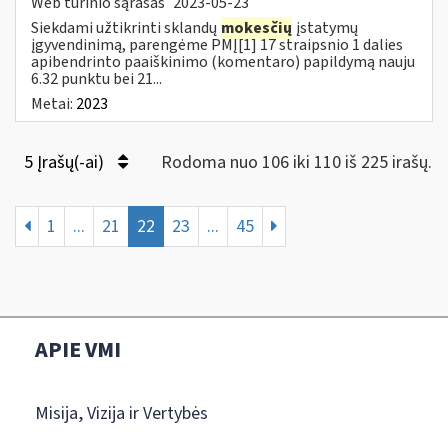
Web turinio sąrašas
2023-05-23
Siekdami užtikrinti sklandų
mokesčių
įstatymų
įgyvendinimą, parengėme PMĮ[1] 17 straipsnio 1 dalies
apibendrinto paaiškinimo (komentaro) papildymą nauju
6.32 punktu bei 21...
Metai:
2023
5 Įrašų(-ai)
Rodoma nuo 106 iki 110 iš 225 irašų.
1
...
21
22
23
...
45
APIE VMI
Misija, Vizija ir Vertybės