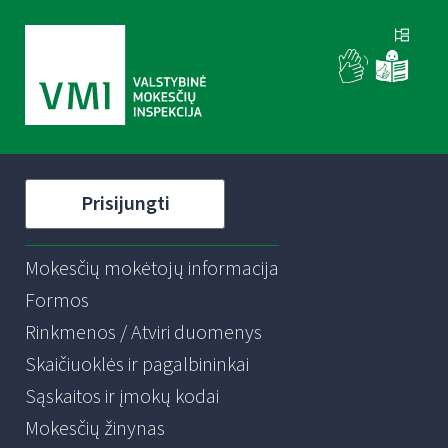
Prisijungti
Mokesčių mokėtojų informacija
Formos
Rinkmenos / Atviri duomenys
Skaičiuoklės ir pagalbininkai
Sąskaitos ir įmokų kodai
Mokesčių žinynas