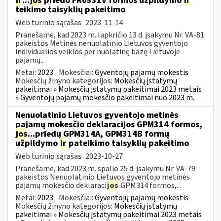
ir
...
jos
priedo FR0531V formos užpildymo
ir
teikimo taisyklių pakeitimo
Web turinio sąrašas
2023-11-14
Pranešame, kad 2023 m. lapkričio 13 d. įsakymu Nr. VA-81
pakeistos Metinės nenuolatinio Lietuvos gyventojo
individualios veiklos per nuolatinę bazę Lietuvoje
pajamų...
Metai:
2023
Mokesčiai:
Gyventojų pajamų mokestis
Mokesčių žinyno kategorijos:
Mokesčių įstatymų
pakeitimai » Mokesčių įstatymų pakeitimai 2023 metais
» Gyventojų pajamų mokesčio pakeitimai nuo 2023 m.
Nenuolatinio Lietuvos gyventojo metinės
pajamų mokesčio deklaracijos GPM314 formos,
jos
...priedų GPM314A, GPM314B formų
užpildymo
ir
pateikimo taisyklių pakeitimo
Web turinio sąrašas
2023-10-27
Pranešame, kad 2023 m. spalio 25 d. įsakymu Nr. VA-79
pakeistos Nenuolatinio Lietuvos gyventojo metinės
pajamų mokesčio deklaraci
jos
GPM314 formos,...
Metai:
2023
Mokesčiai:
Gyventojų pajamų mokestis
Mokesčių žinyno kategorijos:
Mokesčių įstatymų
pakeitimai » Mokesčių įstatymų pakeitimai 2023 metais