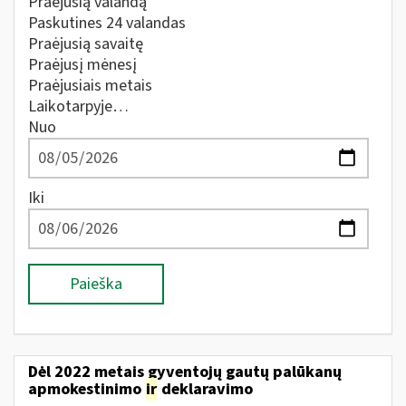
Praėjusią valandą
Paskutines 24 valandas
Praėjusią savaitę
Praėjusį mėnesį
Praėjusiais metais
Laikotarpyje…
Nuo
Iki
Paieška
Dėl 2022 metais gyventojų gautų palūkanų
apmokestinimo
ir
deklaravimo