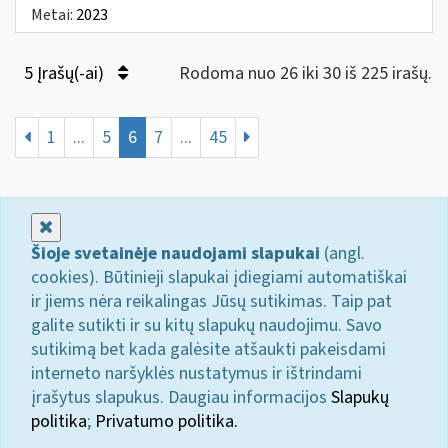
Metai:
2023
5 Įrašų(-ai)
Rodoma nuo 26 iki 30 iš 225 irašų.
1
...
5
6
7
...
45
Uždaryti
Šioje svetainėje naudojami slapukai
(angl.
cookies). Būtinieji slapukai įdiegiami automatiškai
ir jiems nėra reikalingas Jūsų sutikimas. Taip pat
galite sutikti ir su kitų slapukų naudojimu. Savo
sutikimą bet kada galėsite atšaukti pakeisdami
interneto naršyklės nustatymus ir ištrindami
įrašytus slapukus. Daugiau informacijos
Slapukų
politika
;
Privatumo politika.