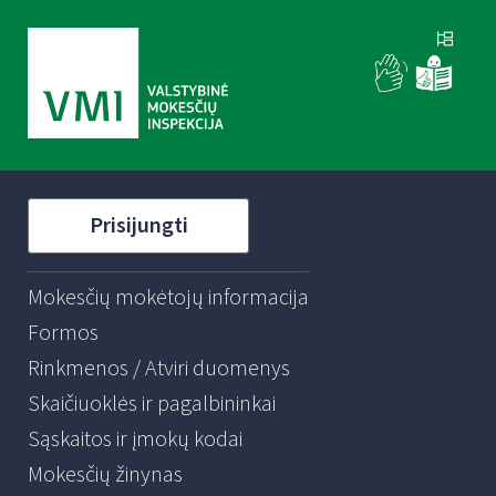
Prisijungti
Mokesčių mokėtojų informacija
Formos
Rinkmenos / Atviri duomenys
Skaičiuoklės ir pagalbininkai
Sąskaitos ir įmokų kodai
Mokesčių žinynas