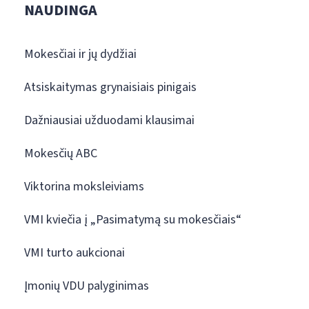
NAUDINGA
Mokesčiai ir jų dydžiai
Atsiskaitymas grynaisiais pinigais
Dažniausiai užduodami klausimai
Mokesčių ABC
Viktorina moksleiviams
VMI kviečia į „Pasimatymą su mokesčiais“
VMI turto aukcionai
Įmonių VDU palyginimas