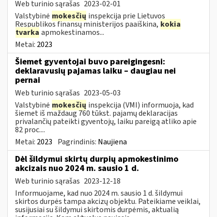
Web turinio sąrašas
2023-02-01
Valstybinė
mokesčių
inspekcija prie Lietuvos
Respublikos finansų ministerijos paaiškina,
kokia
tvarka
apmokestinamos...
Metai:
2023
Šiemet gyventojai buvo pareigingesni:
deklaravusių pajamas laiku – daugiau nei
pernai
Web turinio sąrašas
2023-05-03
Valstybinė
mokesčių
inspekcija (VMI) informuoja, kad
šiemet iš maždaug 760 tūkst. pajamų deklaracijas
privalančių pateikti gyventojų, laiku pareigą atliko apie
82 proc....
Metai:
2023
Pagrindinis:
Naujiena
Dėl šildymui skirtų durpių apmokestinimo
akcizais nuo 2024 m. sausio 1 d.
Web turinio sąrašas
2023-12-18
Informuojame, kad nuo 2024 m. sausio 1 d. šildymui
skirtos durpės tampa akcizų objektu. Pateikiame veiklai,
susijusiai su šildymui skirtomis durpėmis, aktualią