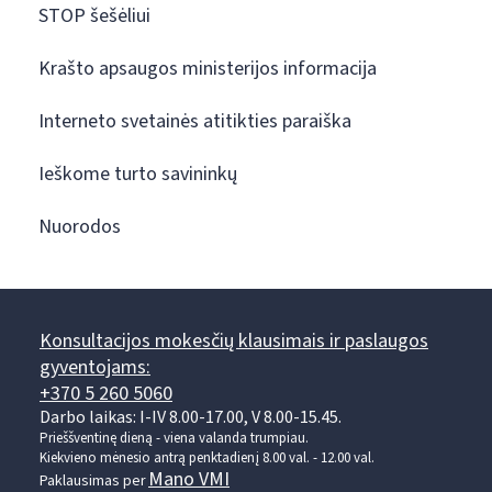
STOP šešėliui
Krašto apsaugos ministerijos informacija
Interneto svetainės atitikties paraiška
Ieškome turto savininkų
Nuorodos
Konsultacijos mokesčių klausimais ir paslaugos
gyventojams:
+370 5 260 5060
Darbo laikas: I-IV 8.00-17.00, V 8.00-15.45.
Prieššventinę dieną - viena valanda trumpiau.
Kiekvieno mėnesio antrą penktadienį 8.00 val. - 12.00 val.
Mano VMI
Paklausimas per