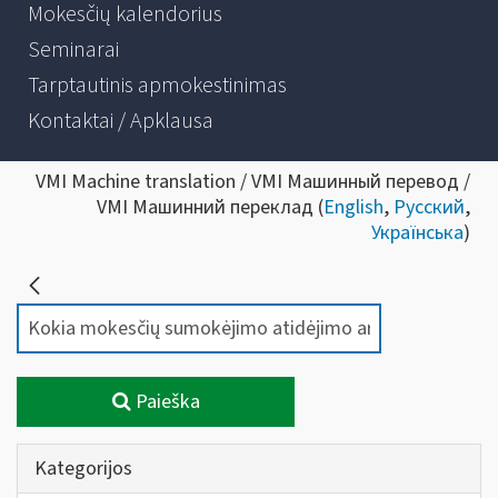
Mokesčių kalendorius
Seminarai
Tarptautinis apmokestinimas
Kontaktai / Apklausa
VMI Machine translation / VMI Машинный перевод /
VMI Машинний переклад (
English
,
Русский
,
Українська
)
Paieška
Kategorijos