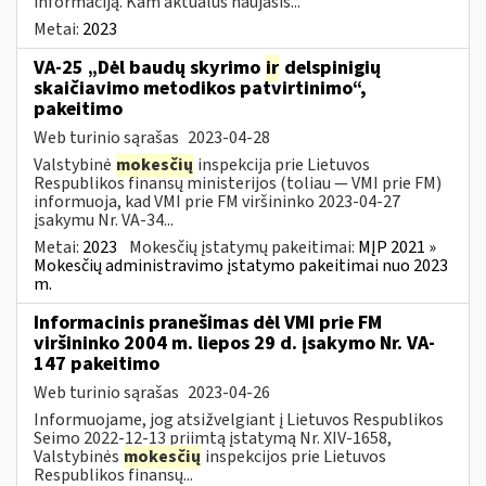
informaciją. Kam aktualus naujasis...
Metai:
2023
VA-25 „Dėl baudų skyrimo
ir
delspinigių
skaičiavimo metodikos patvirtinimo“,
pakeitimo
Web turinio sąrašas
2023-04-28
Valstybinė
mokesčių
inspekcija prie Lietuvos
Respublikos finansų ministerijos (toliau ― VMI prie FM)
informuoja, kad VMI prie FM viršininko 2023-04-27
įsakymu Nr. VA-34...
Metai:
2023
Mokesčių įstatymų pakeitimai:
MĮP 2021 »
Mokesčių administravimo įstatymo pakeitimai nuo 2023
m.
Informacinis pranešimas dėl VMI prie FM
viršininko 2004 m. liepos 29 d. įsakymo Nr. VA-
147 pakeitimo
Web turinio sąrašas
2023-04-26
Informuojame, jog atsižvelgiant į Lietuvos Respublikos
Seimo 2022-12-13 priimtą įstatymą Nr. XIV-1658,
Valstybinės
mokesčių
inspekcijos prie Lietuvos
Respublikos finansų...