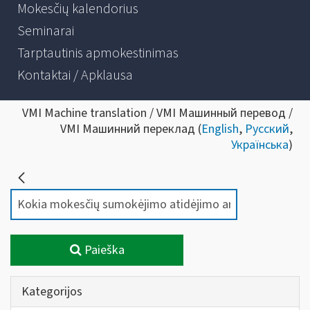
Mokesčių kalendorius
Seminarai
Tarptautinis apmokestinimas
Kontaktai / Apklausa
VMI Machine translation / VMI Машинный перевод /
VMI Машинний переклад (
English
,
Русский
,
Українська
)
Paieška
Kategorijos