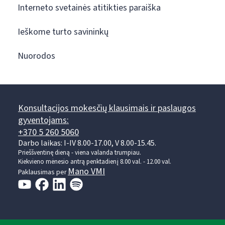
Interneto svetainės atitikties paraiška
Ieškome turto savininkų
Nuorodos
Konsultacijos mokesčių klausimais ir paslaugos
gyventojams:
+370 5 260 5060
Darbo laikas: I-IV 8.00-17.00, V 8.00-15.45.
Prieššventinę dieną - viena valanda trumpiau.
Kiekvieno mėnesio antrą penktadienį 8.00 val. - 12.00 val.
Mano VMI
Paklausimas per