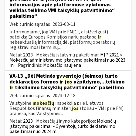
informacijos apie platformose vykdomas
veiklas teikimo VMI taisyklių patvirtinimo“
pakeitimo“
Web turinio sąrašas
2023-08-11
Informuojame, jog VMI prie FM[1], atsižvelgusi į
pateiktą Europos Komisijos narių pastabą
ir
nebeaktualią informaciją dėl platformų operatorių
registravimosi terminų,...
Metai:
2023
Mokesčių įstatymų pakeitimai:
MĮP 2021 »
Mokesčių administravimo įstatymo pakeitimai nuo 2023
m.
Pagrindinis:
Mokesčio naujiena
VA-13 „Dėl Metinės gyventojo (šeimos) turto
deklaracijos formos
ir
jos
užpildymo,...teikimo
ir
tikslinimo taisyklių patvirtinimo“ pakeitimo
Web turinio sąrašas
2023-12-18
Valstybinė
mokesčių
inspekcija prie Lietuvos
Respublikos finansų ministeri
jos
(toliau – VMI prie FM)
praneša, kad Valstybinės...
Metai:
2023
Mokesčių žinyno kategorijos:
Mokesčių
įstatymų pakeitimai » Gyventojų turto deklaravimo
pakeitimai nuo 2024 m.