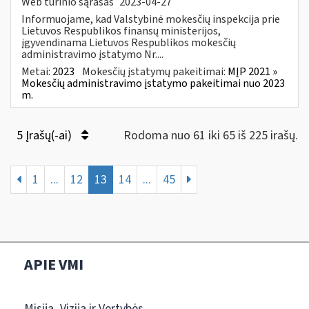
Web turinio sąrašas
2023-04-27
Informuojame, kad Valstybinė mokesčių inspekcija prie
Lietuvos Respublikos finansų ministerijos,
įgyvendinama Lietuvos Respublikos mokesčių
administravimo įstatymo Nr....
Metai:
2023
Mokesčių įstatymų pakeitimai:
MĮP 2021 »
Mokesčių administravimo įstatymo pakeitimai nuo 2023
m.
5 Įrašų(-ai)
Rodoma nuo 61 iki 65 iš 225 irašų.
1
...
12
13
14
...
45
APIE VMI
Misija, Vizija ir Vertybės