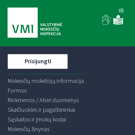
Prisijungti
Mokesčių mokėtojų informacija
Formos
Rinkmenos / Atviri duomenys
Skaičiuoklės ir pagalbininkai
Sąskaitos ir įmokų kodai
Mokesčių žinynas