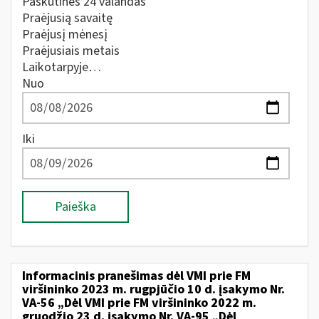
Paskutines 24 valandas
Praėjusią savaitę
Praėjusį mėnesį
Praėjusiais metais
Laikotarpyje…
Nuo
Iki
Paieška
Informacinis pranešimas dėl VMI prie FM
viršininko 2023 m. rugpjūčio 10 d. įsakymo Nr.
VA-56 „Dėl VMI prie FM viršininko 2022 m.
gruodžio 23 d. įsakymo Nr. VA-95 „Dėl