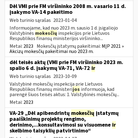
Dėl VMI prie FM viršininko 2008 m. vasario 11 d.
įsakymo VA-14 pakeitimo
Web turinio sąrašas
2023-01-04
Informuojame, kad nuo 2023 m. sausio 1 d. įsigaliojo
Valstybinės
mokesčių
inspekcijos prie Lietuvos
Respublikos finansų ministerijos viršininko...
Metai:
2023
Mokesčių įstatymų pakeitimai:
MĮP 2021 »
Akcizų mokesčių pakeitimai nuo 2023 m.
dėl teisės aktų (VMI prie FM viršininko 2023 m.
spalio 6 d. įsakymų VA-71, VA-72
ir
Web turinio sąrašas
2023-10-09
Valstybinė mokesčių inspekcija prie Lietuvos
Respublikos finansų ministeri
jos
informuoja, kad
parengė šiuos teisės aktus: 1. Valstybinės mokesčių...
Metai:
2023
VA-29 „Dėl apibendrintų
mokesčių
įstatymų
paaiškinimų projektų rengimo,
derinimo,...konsultavimosi su visuomene
ir
skelbimo taisyklių patvirtinimo“