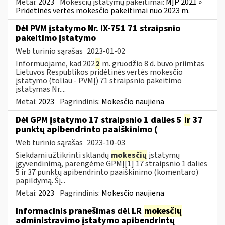
Metai:
2023
Mokesčių įstatymų pakeitimai:
MĮP 2021 »
Pridetinės vertės mokesčio pakeitimai nuo 2023 m.
Dėl PVM įstatymo Nr. IX-751 71 straipsnio
pakeitimo įstatymo
Web turinio sąrašas
2023-01-02
Informuojame, kad 202
2
m. gruodžio 8 d. buvo priimtas
Lietuvos Respublikos pridėtinės vertės mokesčio
įstatymo (toliau ­- PVMĮ) 71 straipsnio pakeitimo
įstatymas Nr....
Metai:
2023
Pagrindinis:
Mokesčio naujiena
Dėl GPM įstatymo 17 straipsnio 1 dalies 5
ir
37
punktų apibendrinto paaiškinimo (
Web turinio sąrašas
2023-10-03
Siekdami užtikrinti sklandų
mokesčių
įstatymų
įgyvendinimą, parengėme GPMĮ[1] 17 straipsnio 1 dalies
5 ir 37 punktų apibendrinto paaiškinimo (komentaro)
papildymą. Šį...
Metai:
2023
Pagrindinis:
Mokesčio naujiena
Informacinis pranešimas dėl LR
mokesčių
administravimo įstatymo apibendrintų