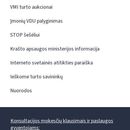
VMI turto aukcionai
Įmonių VDU palyginimas
STOP šešėliui
Krašto apsaugos ministerijos informacija
Interneto svetainės atitikties paraiška
Ieškome turto savininkų
Nuorodos
Konsultacijos mokesčių klausimais ir paslaugos
gyventojams: