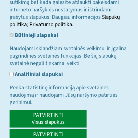
sutikimą bet kada galėsite atšaukti pakeisdami
interneto naršyklės nustatymus ir ištrindami
įrašytus slapukus. Daugiau informacijos
Slapukų
politika
;
Privatumo politika.
Būtinieji slapukai
Naudojami sklandžiam svetainės veikimui ir įgalina
pagrindines svetainės funkcijas. Be šių slapukų
svetainė negali tinkamai veikti.
Analitiniai slapukai
Renka statistinę informaciją apie svetainės
naudojimą ir naudojami Jūsų naršymo patirties
gerinimui.
PATVIRTINTI
Visus slapukus
PATVIRTINTI