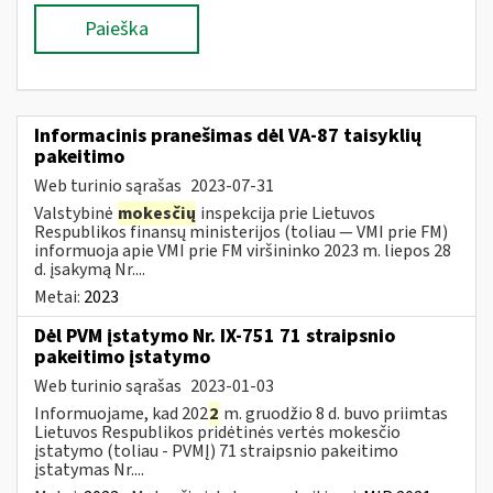
Paieška
Informacinis pranešimas dėl VA-87 taisyklių
pakeitimo
Web turinio sąrašas
2023-07-31
Valstybinė
mokesčių
inspekcija prie Lietuvos
Respublikos finansų ministerijos (toliau ― VMI prie FM)
informuoja apie VMI prie FM viršininko 2023 m. liepos 28
d. įsakymą Nr....
Metai:
2023
Dėl PVM įstatymo Nr. IX-751 71 straipsnio
pakeitimo įstatymo
Web turinio sąrašas
2023-01-03
Informuojame, kad 202
2
m. gruodžio 8 d. buvo priimtas
Lietuvos Respublikos pridėtinės vertės mokesčio
įstatymo (toliau ­- PVMĮ) 71 straipsnio pakeitimo
įstatymas Nr....