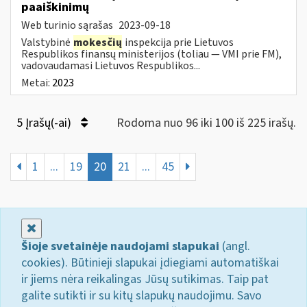
paaiškinimų
Web turinio sąrašas
2023-09-18
Valstybinė
mokesčių
inspekcija prie Lietuvos
Respublikos finansų ministerijos (toliau — VMI prie FM),
vadovaudamasi Lietuvos Respublikos...
Metai:
2023
5 Įrašų(-ai)
Rodoma nuo 96 iki 100 iš 225 irašų.
1
...
19
20
21
...
45
Uždaryti
Šioje svetainėje naudojami slapukai
(angl.
cookies). Būtinieji slapukai įdiegiami automatiškai
ir jiems nėra reikalingas Jūsų sutikimas. Taip pat
galite sutikti ir su kitų slapukų naudojimu. Savo