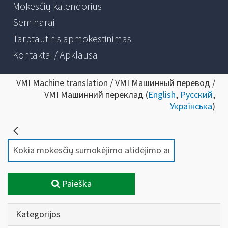
Mokesčių kalendorius
Seminarai
Tarptautinis apmokestinimas
Kontaktai / Apklausa
VMI Machine translation / VMI Машинный перевод /
VMI Машинний переклад (
English
,
Русский
,
Українська
)
Paieška
Kategorijos