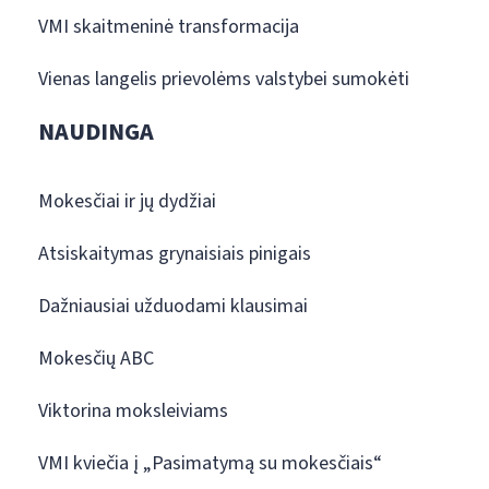
VMI skaitmeninė transformacija
Vienas langelis prievolėms valstybei sumokėti
NAUDINGA
Mokesčiai ir jų dydžiai
Atsiskaitymas grynaisiais pinigais
Dažniausiai užduodami klausimai
Mokesčių ABC
Viktorina moksleiviams
VMI kviečia į „Pasimatymą su mokesčiais“