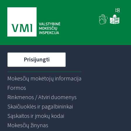
Prisijungti
Mokesčių mokėtojų informacija
Formos
Rinkmenos / Atviri duomenys
Skaičiuoklės ir pagalbininkai
Sąskaitos ir įmokų kodai
Mokesčių žinynas