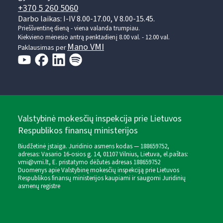
+370 5 260 5060
Darbo laikas: I-IV 8.00-17.00, V 8.00-15.45.
Prieššventinę dieną - viena valanda trumpiau.
Kiekvieno mėnesio antrą penktadienį 8.00 val. - 12.00 val.
Mano VMI
Paklausimas per
Valstybinė mokesčių inspekcija prie Lietuvos
Respublikos finansų ministerijos
Biudžetinė įstaiga. Juridinio asmens kodas — 188659752,
adresas: Vasario 16-osios g. 14, 01107 Vilnius, Lietuva, el.paštas:
vmi@vmi.lt
, E. pristatymo dėžutės adresas 188659752
Duomenys apie Valstybinę mokesčių inspekciją prie Lietuvos
Respublikos finansų ministerijos kaupiami ir saugomi Juridinių
asmenų registre