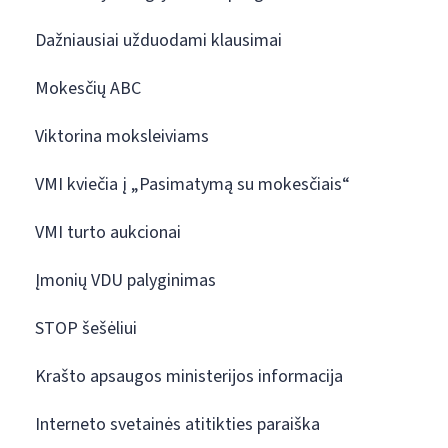
Dažniausiai užduodami klausimai
Mokesčių ABC
Viktorina moksleiviams
VMI kviečia į „Pasimatymą su mokesčiais“
VMI turto aukcionai
Įmonių VDU palyginimas
STOP šešėliui
Krašto apsaugos ministerijos informacija
Interneto svetainės atitikties paraiška