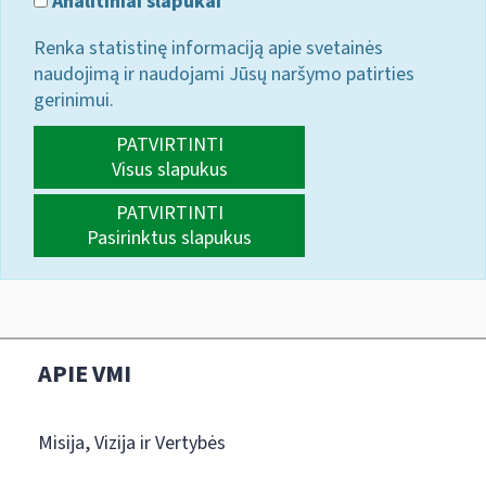
Analitiniai slapukai
Renka statistinę informaciją apie svetainės
naudojimą ir naudojami Jūsų naršymo patirties
gerinimui.
PATVIRTINTI
Visus slapukus
PATVIRTINTI
Pasirinktus slapukus
APIE VMI
Misija, Vizija ir Vertybės