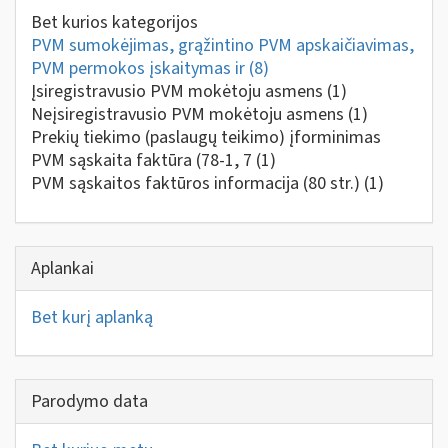
Bet kurios kategorijos
PVM sumokėjimas, grąžintino PVM apskaičiavimas,
PVM permokos įskaitymas ir
(8)
Įsiregistravusio PVM mokėtoju asmens
(1)
Neįsiregistravusio PVM mokėtoju asmens
(1)
Prekių tiekimo (paslaugų teikimo) įforminimas
PVM sąskaita faktūra (78-1, 7
(1)
PVM sąskaitos faktūros informacija (80 str.)
(1)
Aplankai
Bet kurį aplanką
Parodymo data