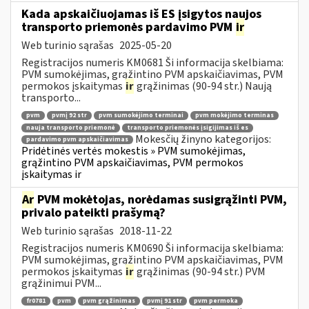
Kada apskaičiuojamas iš ES įsigytos naujos
transporto priemonės pardavimo PVM
ir
Web turinio sąrašas
2025-05-20
Registracijos numeris KM0681 Ši informacija skelbiama:
PVM sumokėjimas, grąžintino PVM apskaičiavimas, PVM
permokos įskaitymas
ir
grąžinimas (90-94 str.) Naują
transporto...
pvm
pvmį 92 str
pvm sumokėjimo terminai
pvm mokėjimo terminas
nauja transporto priemonė
transporto priemonės įsigijimas iš es
Mokesčių žinyno kategorijos:
pardavimo pvm apskaičiavimas
Pridėtinės vertės mokestis » PVM sumokėjimas,
grąžintino PVM apskaičiavimas, PVM permokos
įskaitymas ir
Ar
PVM mokėtojas, norėdamas susigrąžinti PVM,
privalo pateikti prašymą?
Web turinio sąrašas
2018-11-22
Registracijos numeris KM0690 Ši informacija skelbiama:
PVM sumokėjimas, grąžintino PVM apskaičiavimas, PVM
permokos įskaitymas
ir
grąžinimas (90-94 str.) PVM
grąžinimui PVM...
fr0781
pvm
pvm grąžinimas
pvmį 91 str
pvm permoka