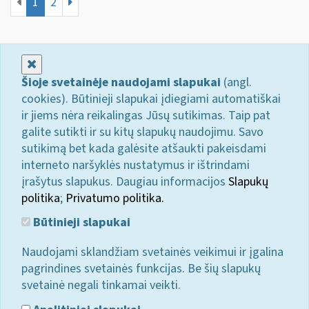
1
2
Uždaryti
Šioje svetainėje naudojami slapukai
(angl.
cookies). Būtinieji slapukai įdiegiami automatiškai
ir jiems nėra reikalingas Jūsų sutikimas. Taip pat
galite sutikti ir su kitų slapukų naudojimu. Savo
sutikimą bet kada galėsite atšaukti pakeisdami
interneto naršyklės nustatymus ir ištrindami
įrašytus slapukus. Daugiau informacijos
Slapukų
politika
;
Privatumo politika.
Būtinieji slapukai
Naudojami sklandžiam svetainės veikimui ir įgalina
pagrindines svetainės funkcijas. Be šių slapukų
svetainė negali tinkamai veikti.