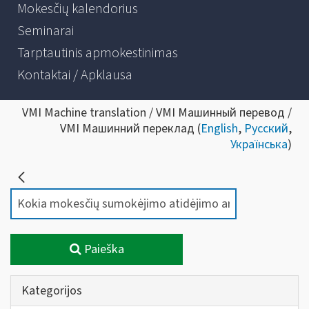
Mokesčių kalendorius
Seminarai
Tarptautinis apmokestinimas
Kontaktai / Apklausa
VMI Machine translation / VMI Машинный перевод /
VMI Машинний переклад (
English
,
Русский
,
Українська
)
Paieška
Kategorijos