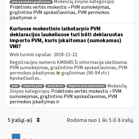
Mokesčių žinyno kategorijos:
pvm permokos grąžinimas
Pridėtinės vertės mokestis » PVM sumokėjimas,
grąžintino PVM apskaičiavimas, PVM permokos
įskaitymas ir
Kuriuose mokestinio laikotarpio PVM
deklaracijos laukeliuose turi būti deklaruotas
importo PVM, kuris įskaitomas (sumokamas)
VMI?
Web turinio sąrašas
2018-11-22
Registracijos numeris KM0685 Ši informacija skelbiama:
PVM sumokėjimas, grąžintino PVM apskaičiavimas, PVM
permokos įskaitymas
ir
grąžinimas (90-94 str.)
Apskaičiuotas...
Mokesčių
pvm
importo pvm
pvmį 94 str
importo pvm įskaitymas
žinyno kategorijos:
Pridėtinės vertės mokestis » PVM
sumokėjimas, grąžintino PVM apskaičiavimas, PVM
permokos įskaitymas ir
5 Įrašų(-ai)
Rodoma nuo 1 iki 5 iš 8 irašų.