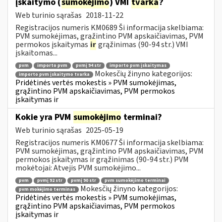
įskaitymo (
sumokėjimo
) VMI
tvarka
?
Web turinio sąrašas
2018-11-22
Registracijos numeris KM0689 Ši informacija skelbiama:
PVM sumokėjimas, grąžintino PVM apskaičiavimas, PVM
permokos įskaitymas
ir
grąžinimas (90-94 str.) VMI
įskaitomas...
pvm
importo pvm
pvmį 94 str
importo pvm įskaitymas
Mokesčių žinyno kategorijos:
importo pvm įskaitymo tvarka
Pridėtinės vertės mokestis » PVM sumokėjimas,
grąžintino PVM apskaičiavimas, PVM permokos
įskaitymas ir
Kokie yra PVM
sumokėjimo
terminai?
Web turinio sąrašas
2025-05-19
Registracijos numeris KM0677 Ši informacija skelbiama:
PVM sumokėjimas, grąžintino PVM apskaičiavimas, PVM
permokos įskaitymas ir grąžinimas (90-94 str.) PVM
mokėtojai: Atvejis PVM sumokėjimo...
pvm
pvmį 92 str
pvmį 90 str
pvm sumokėjimo terminai
Mokesčių žinyno kategorijos:
pvm mokėjimo terminas
Pridėtinės vertės mokestis » PVM sumokėjimas,
grąžintino PVM apskaičiavimas, PVM permokos
įskaitymas ir