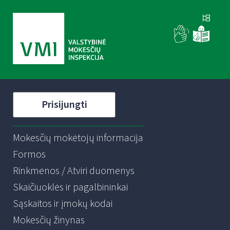
Prisijungti
Mokesčių mokėtojų informacija
Formos
Rinkmenos / Atviri duomenys
Skaičiuoklės ir pagalbininkai
Sąskaitos ir įmokų kodai
Mokesčių žinynas