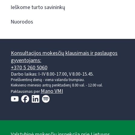
Ieškome turto savininkų
Nuorodos
Konsultacijos mokesčių klausimais ir paslaugos
gyventojams:
+370 5 260 5060
Darbo laikas: I-IV 8.00-17.00, V 8.00-15.45.
Prieššventinę dieną - viena valanda trumpiau.
Kiekvieno mėnesio antrą penktadienį 8.00 val. - 12.00 val.
Mano VMI
Paklausimas per
Valstybinė mokesčių inspekcija prie Lietuvos