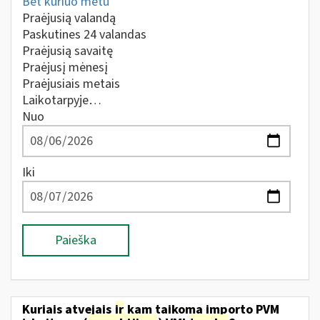
Bet kuriuo metu
Praėjusią valandą
Paskutines 24 valandas
Praėjusią savaitę
Praėjusį mėnesį
Praėjusiais metais
Laikotarpyje…
Nuo
Iki
Paieška
Kuriais atvejais
ir
kam taikoma importo PVM