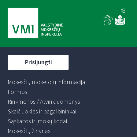
Prisijungti
Mokesčių mokėtojų informacija
Formos
Rinkmenos / Atviri duomenys
Skaičiuoklės ir pagalbininkai
Sąskaitos ir įmokų kodai
Mokesčių žinynas