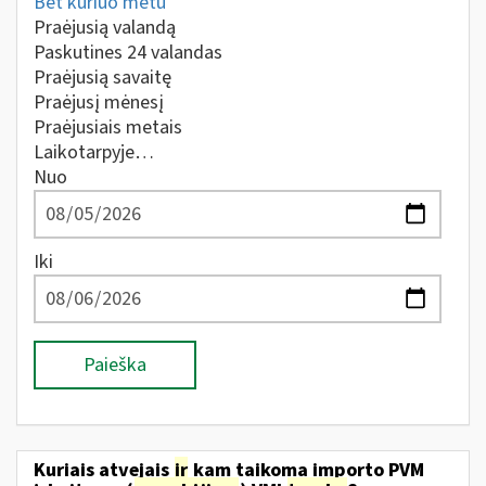
Bet kuriuo metu
Praėjusią valandą
Paskutines 24 valandas
Praėjusią savaitę
Praėjusį mėnesį
Praėjusiais metais
Laikotarpyje…
Nuo
Iki
Paieška
Kuriais atvejais
ir
kam taikoma importo PVM