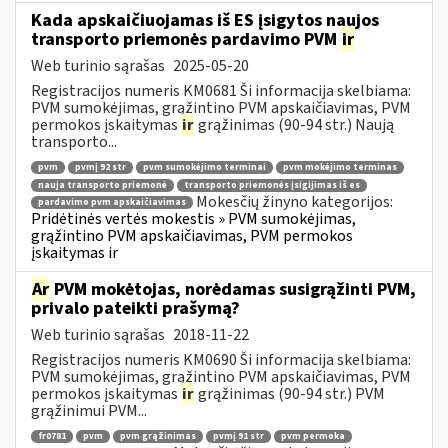
Kada apskaičiuojamas iš ES įsigytos naujos
transporto priemonės pardavimo PVM
ir
Web turinio sąrašas
2025-05-20
Registracijos numeris KM0681 Ši informacija skelbiama:
PVM sumokėjimas, grąžintino PVM apskaičiavimas, PVM
permokos įskaitymas
ir
grąžinimas (90-94 str.) Naują
transporto...
pvm
pvmį 92 str
pvm sumokėjimo terminai
pvm mokėjimo terminas
nauja transporto priemonė
transporto priemonės įsigijimas iš es
Mokesčių žinyno kategorijos:
pardavimo pvm apskaičiavimas
Pridėtinės vertės mokestis » PVM sumokėjimas,
grąžintino PVM apskaičiavimas, PVM permokos
įskaitymas ir
Ar
PVM mokėtojas, norėdamas susigrąžinti PVM,
privalo pateikti prašymą?
Web turinio sąrašas
2018-11-22
Registracijos numeris KM0690 Ši informacija skelbiama:
PVM sumokėjimas, grąžintino PVM apskaičiavimas, PVM
permokos įskaitymas
ir
grąžinimas (90-94 str.) PVM
grąžinimui PVM...
fr0781
pvm
pvm grąžinimas
pvmį 91 str
pvm permoka