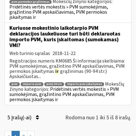
Mokesčių žinyno kategorijos:
pvm permokos grąžinimas
Pridėtinės vertės mokestis » PVM sumokėjimas,
grąžintino PVM apskaičiavimas, PVM permokos
įskaitymas ir
Kuriuose mokestinio laikotarpio PVM
deklaracijos laukeliuose turi būti deklaruotas
importo PVM, kuris įskaitomas (sumokamas)
VMI?
Web turinio sąrašas
2018-11-22
Registracijos numeris KM0685 Ši informacija skelbiama:
PVM sumokėjimas, grąžintino PVM apskaičiavimas, PVM
permokos įskaitymas
ir
grąžinimas (90-94 str.)
Apskaičiuotas...
Mokesčių
pvm
importo pvm
pvmį 94 str
importo pvm įskaitymas
žinyno kategorijos:
Pridėtinės vertės mokestis » PVM
sumokėjimas, grąžintino PVM apskaičiavimas, PVM
permokos įskaitymas ir
5 Įrašų(-ai)
Rodoma nuo 1 iki 5 iš 8 irašų.