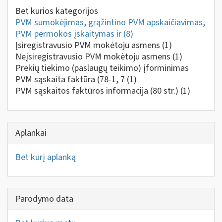
Bet kurios kategorijos
PVM sumokėjimas, grąžintino PVM apskaičiavimas,
PVM permokos įskaitymas ir
(8)
Įsiregistravusio PVM mokėtoju asmens
(1)
Neįsiregistravusio PVM mokėtoju asmens
(1)
Prekių tiekimo (paslaugų teikimo) įforminimas
PVM sąskaita faktūra (78-1, 7
(1)
PVM sąskaitos faktūros informacija (80 str.)
(1)
Aplankai
Bet kurį aplanką
Parodymo data