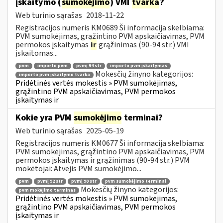
įskaitymo (
sumokėjimo
) VMI
tvarka
?
Web turinio sąrašas
2018-11-22
Registracijos numeris KM0689 Ši informacija skelbiama:
PVM sumokėjimas, grąžintino PVM apskaičiavimas, PVM
permokos įskaitymas
ir
grąžinimas (90-94 str.) VMI
įskaitomas...
pvm
importo pvm
pvmį 94 str
importo pvm įskaitymas
Mokesčių žinyno kategorijos:
importo pvm įskaitymo tvarka
Pridėtinės vertės mokestis » PVM sumokėjimas,
grąžintino PVM apskaičiavimas, PVM permokos
įskaitymas ir
Kokie yra PVM
sumokėjimo
terminai?
Web turinio sąrašas
2025-05-19
Registracijos numeris KM0677 Ši informacija skelbiama:
PVM sumokėjimas, grąžintino PVM apskaičiavimas, PVM
permokos įskaitymas ir grąžinimas (90-94 str.) PVM
mokėtojai: Atvejis PVM sumokėjimo...
pvm
pvmį 92 str
pvmį 90 str
pvm sumokėjimo terminai
Mokesčių žinyno kategorijos:
pvm mokėjimo terminas
Pridėtinės vertės mokestis » PVM sumokėjimas,
grąžintino PVM apskaičiavimas, PVM permokos
įskaitymas ir