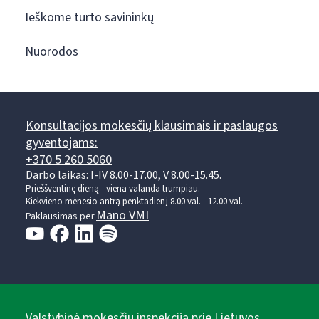
Ieškome turto savininkų
Nuorodos
Konsultacijos mokesčių klausimais ir paslaugos
gyventojams:
+370 5 260 5060
Darbo laikas: I-IV 8.00-17.00, V 8.00-15.45.
Prieššventinę dieną - viena valanda trumpiau.
Kiekvieno mėnesio antrą penktadienį 8.00 val. - 12.00 val.
Mano VMI
Paklausimas per
Valstybinė mokesčių inspekcija prie Lietuvos