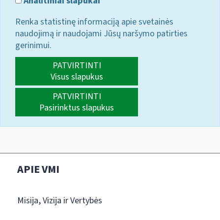
Analitiniai slapukai
Renka statistinę informaciją apie svetainės
naudojimą ir naudojami Jūsų naršymo patirties
gerinimui.
PATVIRTINTI
Visus slapukus
PATVIRTINTI
Pasirinktus slapukus
APIE VMI
Misija, Vizija ir Vertybės