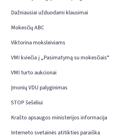
Dažniausiai užduodami klausimai
Mokesčių ABC
Viktorina moksleiviams
VMI kviečia į „Pasimatymą su mokesčiais“
VMI turto aukcionai
Įmonių VDU palyginimas
STOP šešėliui
Krašto apsaugos ministerijos informacija
Interneto svetainės atitikties paraiška