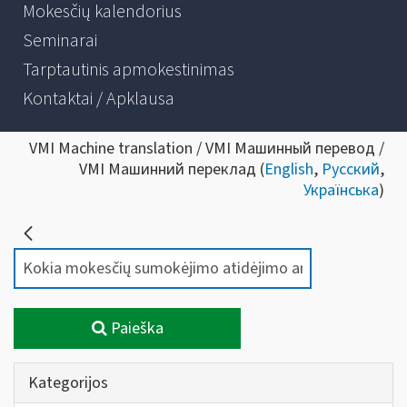
Mokesčių kalendorius
Seminarai
Tarptautinis apmokestinimas
Kontaktai / Apklausa
VMI Machine translation / VMI Машинный перевод /
VMI Машинний переклад (
English
,
Русский
,
Українська
)
Paieška
Kategorijos