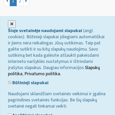
1
2
Uždaryti
Šioje svetainėje naudojami slapukai
(angl.
cookies). Būtinieji slapukai įdiegiami automatiškai
ir jiems nėra reikalingas Jūsų sutikimas. Taip pat
galite sutikti ir su kitų slapukų naudojimu. Savo
sutikimą bet kada galėsite atšaukti pakeisdami
interneto naršyklės nustatymus ir ištrindami
įrašytus slapukus. Daugiau informacijos
Slapukų
politika
;
Privatumo politika.
Būtinieji slapukai
Naudojami sklandžiam svetainės veikimui ir įgalina
pagrindines svetainės funkcijas. Be šių slapukų
svetainė negali tinkamai veikti.