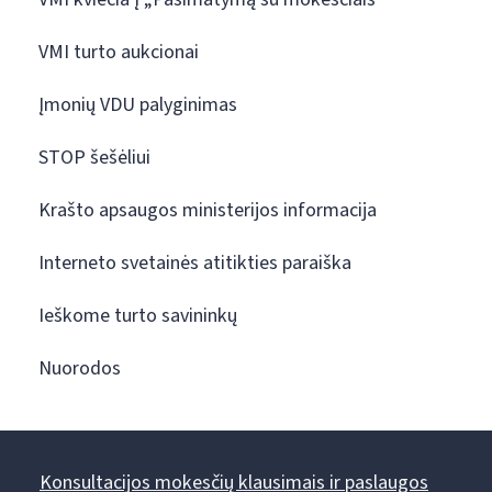
VMI turto aukcionai
Įmonių VDU palyginimas
STOP šešėliui
Krašto apsaugos ministerijos informacija
Interneto svetainės atitikties paraiška
Ieškome turto savininkų
Nuorodos
Konsultacijos mokesčių klausimais ir paslaugos