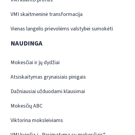
VMI skaitmeninė transformacija
Vienas langelis prievolėms valstybei sumokėti
NAUDINGA
Mokesčiai ir jų dydžiai
Atsiskaitymas grynaisiais pinigais
Dažniausiai užduodami klausimai
Mokesčių ABC
Viktorina moksleiviams
VMI kviečia į „Pasimatymą su mokesčiais“