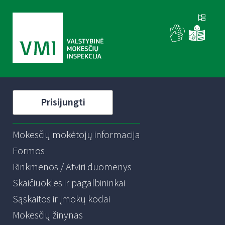
Prisijungti
Mokesčių mokėtojų informacija
Formos
Rinkmenos / Atviri duomenys
Skaičiuoklės ir pagalbininkai
Sąskaitos ir įmokų kodai
Mokesčių žinynas