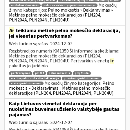
užsienio valstybių bankų filialai
užsienio valstybių draudimo įmonių filialai
Mokesčių
nuolatinės buveinės
pelno nesiekiantys juridiniai asmenys
žinyno kategorijos:
Pelno mokestis » Deklaravimas »
Metinės pelno mokesčio deklaracijos (PLN204,
PLN204A, PLN204N, PLN204U)
Ar
teikiama metinė pelno mokesčio deklaracija,
jei vienetas pertvarkomas?
Web turinio sąrašas
2024-12-07
Registracijos numeris KM1350 Ši informacija skelbiama:
Metinės pelno mokesčio deklaracijos (PLN204,
PLN204A, PLN204N, PLN204U) Pertvarkius vienetą
ir
pakeitus jo juridinio...
pertvarkymas
pln204
pelno mokestis
pmį 51 str.
metinė pelno mokesčio deklaracija
privatusis juridinis asmuo
Mokesčių žinyno kategorijos:
Pelno
viešas juridinis asmuo
mokestis » Deklaravimas » Metinės pelno mokesčio
deklaracijos (PLN204, PLN204A, PLN204N, PLN204U)
Kaip Lietuvos vienetai deklaruoja per
nuolatines buveines užsienio valstybėje gautas
pajamas?
Web turinio sąrašas
2024-12-07
Registracijos numeris KM1354 Ši informacija skelbiama: