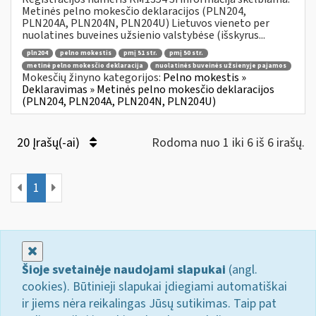
Metinės pelno mokesčio deklaracijos (PLN204,
PLN204A, PLN204N, PLN204U) Lietuvos vieneto per
nuolatines buveines užsienio valstybėse (išskyrus...
pln204
pelno mokestis
pmį 51 str.
pmį 50 str.
metinė pelno mokesčio deklaracija
nuolatinės buveinės užsienyje pajamos
Mokesčių žinyno kategorijos:
Pelno mokestis »
Deklaravimas » Metinės pelno mokesčio deklaracijos
(PLN204, PLN204A, PLN204N, PLN204U)
20 Įrašų(-ai)
Rodoma nuo 1 iki 6 iš 6 irašų.
1
Uždaryti
Šioje svetainėje naudojami slapukai
(angl.
cookies). Būtinieji slapukai įdiegiami automatiškai
ir jiems nėra reikalingas Jūsų sutikimas. Taip pat