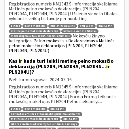
Registracijos numeris KM1343 Ši informacija skelbiama:
Metinės pelno mokesčio deklaracijos (PLN204,
PLN204A, PLN204N, PLN204U) Užsienio vieneto filialas,
vykdantis veiklą Lietuvoje per nuolatinę...
pln204
pelno mokestis
nuolatinė buveinė
pmį 51 str.
pmį 50 str.
metinė pelno mokesčio deklaracija
užsienio vieneto filialas
Mokesčių žinyno
mokesčių mokėtojų identifikacinis numeris
kategorijos:
Pelno mokestis » Deklaravimas » Metinės
pelno mokesčio deklaracijos (PLN204, PLN204A,
PLN204N, PLN204U)
Kas
ir
kada turi teikti metinę pelno mokesčio
deklaraciją (PLN204, PLN204A, PLN204N...
ir
PLN204U)?
Web turinio sąrašas
2024-07-16
Registracijos numeris KM1345 Ši informacija skelbiama:
Metinės pelno mokesčio deklaracijos (PLN204,
PLN204A, PLN204N, PLN204U) Forma Formą teikiantis
mokesčių mokėtojas PLN204 Pelno siekiantys...
pln204
pelno mokestis
pmį 51 str.
neribotos civilinės atsakomybės juridiniai asmenys
metinė pelno mokesčio deklaracija
pmį 52 str.
ribotos civilinės atsakomybės juridiniai asmenys