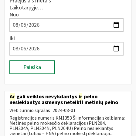
Praėjusiais metais
Laikotarpyje…
Nuo
Iki
Paieška
Ar
gali veiklos nevykdantys
ir
pelno
nesiekiantys asmenys neteikti metinių pelno
Web turinio sąrašas
2024-08-01
Registracijos numeris KM1353 Ši informacija skelbiama:
Metinės pelno mokesčio deklaracijos (PLN204,
PLN204A, PLN204N, PLN204U) Pelno nesiekiantys
vienetai (toliau – PNV) pelno mokestį deklaruoja...