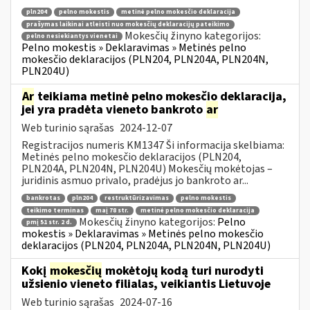
pln204
pelno mokestis
metinė pelno mokesčio deklaracija
prašymas laikinai atleisti nuo mokesčių deklaracijų pateikimo
Mokesčių žinyno kategorijos:
pelno nesiekiantys vienetai
Pelno mokestis » Deklaravimas » Metinės pelno
mokesčio deklaracijos (PLN204, PLN204A, PLN204N,
PLN204U)
Ar
teikiama metinė pelno mokesčio deklaracija,
jei yra pradėta vieneto bankroto
ar
Web turinio sąrašas
2024-12-07
Registracijos numeris KM1347 Ši informacija skelbiama:
Metinės pelno mokesčio deklaracijos (PLN204,
PLN204A, PLN204N, PLN204U) Mokesčių mokėtojas –
juridinis asmuo privalo, pradėjus jo bankroto ar...
bankrotas
pln204
restruktūrizavimas
pelno mokestis
teikimo terminas
maį 78 str.
metinė pelno mokesčio deklaracija
Mokesčių žinyno kategorijos:
Pelno
pmį 51 str. 2 d.
mokestis » Deklaravimas » Metinės pelno mokesčio
deklaracijos (PLN204, PLN204A, PLN204N, PLN204U)
Kokį
mokesčių
mokėtojų kodą turi nurodyti
užsienio vieneto filialas, veikiantis Lietuvoje
Web turinio sąrašas
2024-07-16