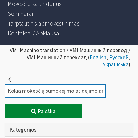
Mokesčių kalendorius
Seminarai
Tarptautinis apmokestinimas
Kontaktai / Apklausa
VMI Machine translation / VMI Машинный перевод /
VMI Машинний переклад (
English
,
Русский
,
Українська
)
Paieška
Kategorijos