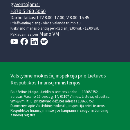
gyventojams:
+370 5 260 5060
Darbo laikas: I-IV 8.00-17.00, V 8.00-15.45.
Prieššventinę dieną - viena valanda trumpiau.
Kiekvieno mėnesio antrą penktadienį 8.00 val. - 12.00 val.
Mano VMI
Paklausimas per
Valstybinė mokesčių inspekcija prie Lietuvos
Respublikos finansų ministerijos
Biudžetinė įstaiga. Juridinio asmens kodas — 188659752,
adresas: Vasario 16-osios g. 14, 01107 Vilnius, Lietuva, el.paštas:
vmi@vmi.lt
, E. pristatymo dėžutės adresas 188659752
Duomenys apie Valstybinę mokesčių inspekciją prie Lietuvos
Respublikos finansų ministerijos kaupiami ir saugomi Juridinių
asmenų registre