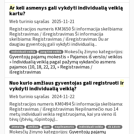
Ar
keli asmenys gali vykdyti individualią veiklą
kartu?
Web turinio sąrašas
2025-11-21
Registracijos numeris KM3650 Ši informacija skelbiama:
Registravimas / išregistravimas Ši informacija
skelbiama: Registravimas / išregistravimas Du ar
daugiau gyventojų gali vykdyti individualią...
Mokesčių žinyno kategorijos:
individuali veikla
jungtinė veikla
Gyventojų pajamų mokestis » Pajamos iš verslo/ veiklos
» Individualią veiklą pagal pažymą vykdančio asmens
pajamos (10, 18, 22, 23, » Registravimas /
išregistravimas
Nuo kurio amžiaus gyventojas gali registruoti
ir
vykdyti individualią veiklą?
Web turinio sąrašas
2024-11-22
Registracijos numeris KM0494 Ši informacija skelbiama:
Registravimas / išregistravimas Nepilnamečio nuo 14
metų individuali veikla registruojama, kai yra vieno iš
tėvų (įtėvių, rūpintojų)...
14 metų
amžius
gpm
nepilnametis
individuali veikla
ck 2.8 str
Mokesčių žinyno kategorijos:
Gyventojų pajamų