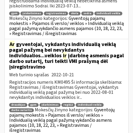
registruodama individualią veiklą nebetikrina asmens
įsiskolinimo Sodrai. Iki 2023-07-13...
gpm
įsiskolinimas
registravimas
skola
sodra
individuali veikla
Mokesčių žinyno kategorijos:
Gyventojų pajamų
mokestis » Pajamos iš verslo/ veiklos » Individualią veiklą
pagal pažymą vykdančio asmens pajamos (10, 18, 22, 23,
» Registravimas / išregistravimas
Ar
gyventojai, vykdantys individualią veiklą
pagal pažymą bei nevykdantys
individualios...veiklos
ir
įdarbinę asmenis pagal
darbo sutartį, turi teikti VMI prašymą dėl
įsiregistravimo
Web turinio sąrašas
2022-10-21
Registracijos numeris KM0495 Ši informacija skelbiama:
Registravimas / išregistravimas Gyventojai, vykdantys
individualią veiklą pagal pažymą bei nuo 2022-08-01
nevykdantys individualios veiklos ir...
draudėjas
gpm
įdarbinimas
reg812
individuali veikla
Mokesčių žinyno kategorijos:
Gyventojų
darbo sutartis
pajamų mokestis » Pajamos iš verslo/ veiklos »
Individualią veiklą pagal pažymą vykdančio asmens
pajamos (10, 18, 22, 23, » Registravimas /
išregistravimas