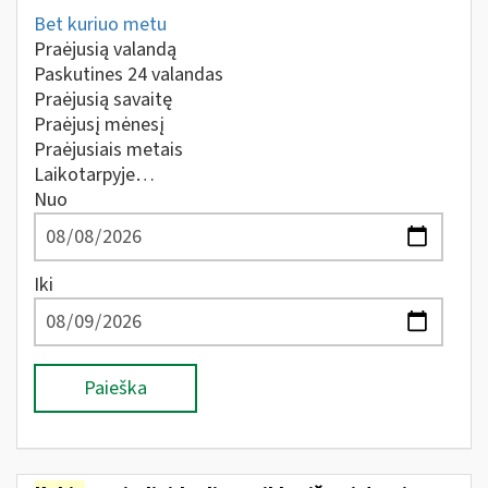
Bet kuriuo metu
Praėjusią valandą
Paskutines 24 valandas
Praėjusią savaitę
Praėjusį mėnesį
Praėjusiais metais
Laikotarpyje…
Nuo
Iki
Paieška