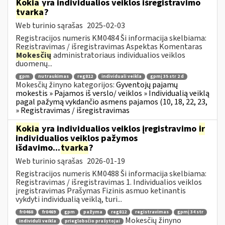
Kokia
yra individualios veiklos išregistravimo
tvarka
?
Web turinio sąrašas
2025-02-03
Registracijos numeris KM0484 Ši informacija skelbiama:
Registravimas / išregistravimas Aspektas Komentaras
Mokesčių
administratoriaus individualios veiklos
duomenų...
gpm
nutraukimas
reg812
individuali veikla
gpmį 35 str 2 d
Mokesčių žinyno kategorijos:
Gyventojų pajamų
mokestis » Pajamos iš verslo/ veiklos » Individualią veiklą
pagal pažymą vykdančio asmens pajamos (10, 18, 22, 23,
» Registravimas / išregistravimas
Kokia
yra individualios veiklos įregistravimo
ir
individualios veiklos pažymos
išdavimo...
tvarka
?
Web turinio sąrašas
2026-01-19
Registracijos numeris KM0488 Ši informacija skelbiama:
Registravimas / išregistravimas 1. Individualios veiklos
įregistravimas Prašymas Fizinis asmuo ketinantis
vykdyti individualią veiklą, turi...
fr0468
fr0469
gpm
pažyma
reg812
registravimas
gpmį 34 str
Mokesčių žinyno
individuli veikla
prieglobsčio prašytojai