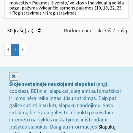
mokestis » Pajamos iš verslo/ veiklos » Individualią veiklą
pagal pažymą vykdančio asmens pajamos (10, 18, 22, 23,
» Registravimas / išregistravimas
30 Įrašų(-ai)
Rodoma nuo 1 iki 7 iš 7 irašų.
1
Uždaryti
Šioje svetainėje naudojami slapukai
(angl.
cookies). Būtinieji slapukai įdiegiami automatiškai
ir jiems nėra reikalingas Jūsų sutikimas. Taip pat
galite sutikti ir su kitų slapukų naudojimu. Savo
sutikimą bet kada galėsite atšaukti pakeisdami
interneto naršyklės nustatymus ir ištrindami
įrašytus slapukus. Daugiau informacijos
Slapukų