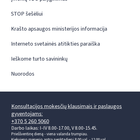
STOP šešėliui
Krašto apsaugos ministerijos informacija
Interneto svetainės atitikties paraiška
Ieškome turto savininkų
Nuorodos
Konsultacijos mokesčių klausimais ir paslaugos
gyventojams:
+370 5 260 5060
Darbo laikas: I-IV 8.00-17.00, V 8.00-15.45.
Prieššventinę dieną - viena valanda trumpiau.
Kiekvieno mėnesio antrą penktadienį 8.00 val. - 12.00 val.