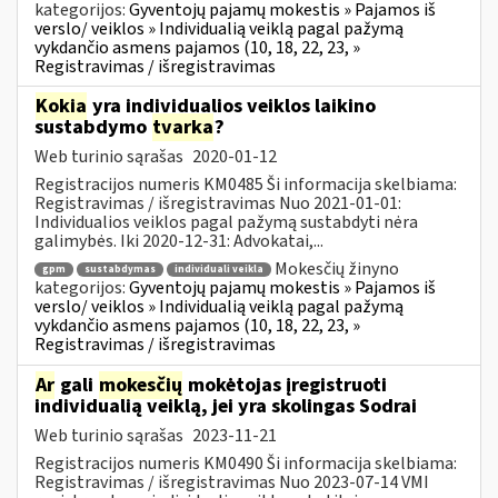
kategorijos:
Gyventojų pajamų mokestis » Pajamos iš
verslo/ veiklos » Individualią veiklą pagal pažymą
vykdančio asmens pajamos (10, 18, 22, 23, »
Registravimas / išregistravimas
Kokia
yra individualios veiklos laikino
sustabdymo
tvarka
?
Web turinio sąrašas
2020-01-12
Registracijos numeris KM0485 Ši informacija skelbiama:
Registravimas / išregistravimas Nuo 2021-01-01:
Individualios veiklos pagal pažymą sustabdyti nėra
galimybės. Iki 2020-12-31: Advokatai,...
Mokesčių žinyno
gpm
sustabdymas
individuali veikla
kategorijos:
Gyventojų pajamų mokestis » Pajamos iš
verslo/ veiklos » Individualią veiklą pagal pažymą
vykdančio asmens pajamos (10, 18, 22, 23, »
Registravimas / išregistravimas
Ar
gali
mokesčių
mokėtojas įregistruoti
individualią veiklą, jei yra skolingas Sodrai
Web turinio sąrašas
2023-11-21
Registracijos numeris KM0490 Ši informacija skelbiama:
Registravimas / išregistravimas Nuo 2023-07-14 VMI