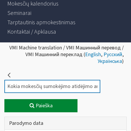
Mokesčių kalendorius
Seminarai
Tarptautinis apmokestinimas
Kontaktai / Apklausa
VMI Machine translation / VMI Машинный перевод /
VMI Машинний переклад (
English
,
Русский
,
Українська
)
Paieška
Parodymo data