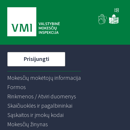
Prisijungti
Mokesčių mokėtojų informacija
Formos
Rinkmenos / Atviri duomenys
Skaičiuoklės ir pagalbininkai
Sąskaitos ir įmokų kodai
Mokesčių žinynas