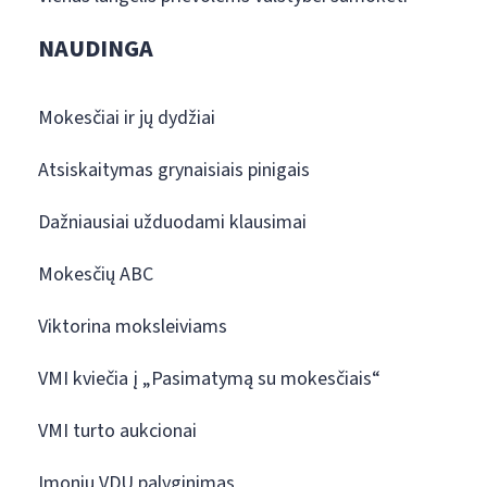
NAUDINGA
Mokesčiai ir jų dydžiai
Atsiskaitymas grynaisiais pinigais
Dažniausiai užduodami klausimai
Mokesčių ABC
Viktorina moksleiviams
VMI kviečia į „Pasimatymą su mokesčiais“
VMI turto aukcionai
Įmonių VDU palyginimas