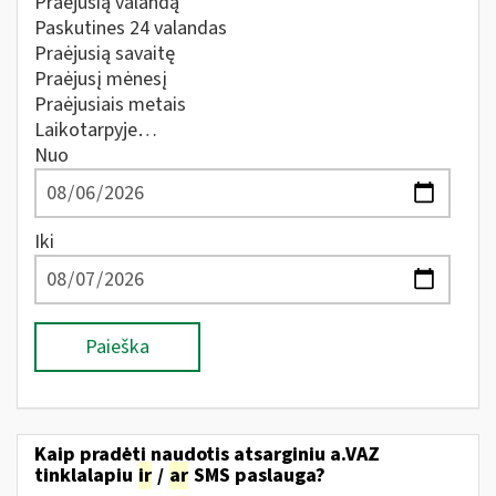
Praėjusią valandą
Paskutines 24 valandas
Praėjusią savaitę
Praėjusį mėnesį
Praėjusiais metais
Laikotarpyje…
Nuo
Iki
Paieška
Kaip pradėti naudotis atsarginiu a.VAZ
tinklalapiu
ir
/
ar
SMS paslauga?