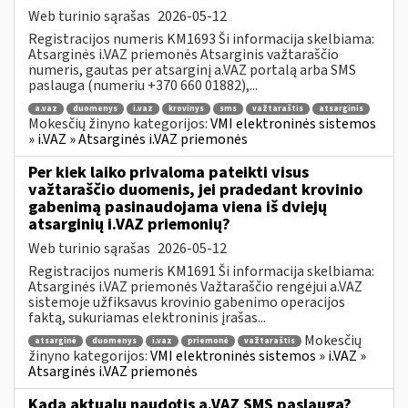
Web turinio sąrašas
2026-05-12
Registracijos numeris KM1693 Ši informacija skelbiama:
Atsarginės i.VAZ priemonės Atsarginis važtaraščio
numeris, gautas per atsarginį a.VAZ portalą arba SMS
paslauga (numeriu +370 660 01882),...
a.vaz
duomenys
i.vaz
krovinys
sms
važtaraštis
atsarginis
Mokesčių žinyno kategorijos:
VMI elektroninės sistemos
» i.VAZ » Atsarginės i.VAZ priemonės
Per kiek laiko privaloma pateikti visus
važtaraščio duomenis, jei pradedant krovinio
gabenimą pasinaudojama viena iš dviejų
atsarginių i.VAZ priemonių?
Web turinio sąrašas
2026-05-12
Registracijos numeris KM1691 Ši informacija skelbiama:
Atsarginės i.VAZ priemonės Važtaraščio rengėjui a.VAZ
sistemoje užfiksavus krovinio gabenimo operacijos
faktą, sukuriamas elektroninis įrašas...
Mokesčių
atsarginė
duomenys
i.vaz
priemonė
važtaraštis
žinyno kategorijos:
VMI elektroninės sistemos » i.VAZ »
Atsarginės i.VAZ priemonės
Kada aktualu naudotis a.VAZ SMS paslauga?