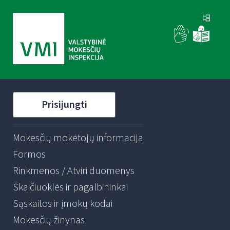
Prisijungti
Mokesčių mokėtojų informacija
Formos
Rinkmenos / Atviri duomenys
Skaičiuoklės ir pagalbininkai
Sąskaitos ir įmokų kodai
Mokesčių žinynas