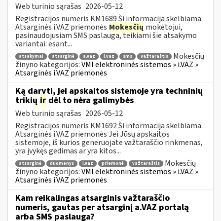
Web turinio sąrašas
2026-05-12
Registracijos numeris KM1689 Ši informacija skelbiama:
Atsarginės i.VAZ priemonės
Mokesčių
mokėtojui,
pasinaudojusiam SMS paslauga, teikiami šie atsakymo
variantai: esant...
Mokesčių
atsakymai
atsarginė
a.vaz
i.vaz
sms
važtaraštis
žinyno kategorijos:
VMI elektroninės sistemos » i.VAZ »
Atsarginės i.VAZ priemonės
Ką daryti, jei apskaitos sistemoje yra techninių
trikių
ir
dėl to nėra galimybės
Web turinio sąrašas
2026-05-12
Registracijos numeris KM1692 Ši informacija skelbiama:
Atsarginės i.VAZ priemonės Jei Jūsų apskaitos
sistemoje, iš kurios generuojate važtaraščio rinkmenas,
yra įvykęs gedimas ar yra kitos...
Mokesčių
atsarginė
duomenys
i.vaz
priemonė
važtaraštis
žinyno kategorijos:
VMI elektroninės sistemos » i.VAZ »
Atsarginės i.VAZ priemonės
Kam reikalingas atsarginis važtaraščio
numeris, gautas per atsarginį a.VAZ portalą
arba SMS paslauga?