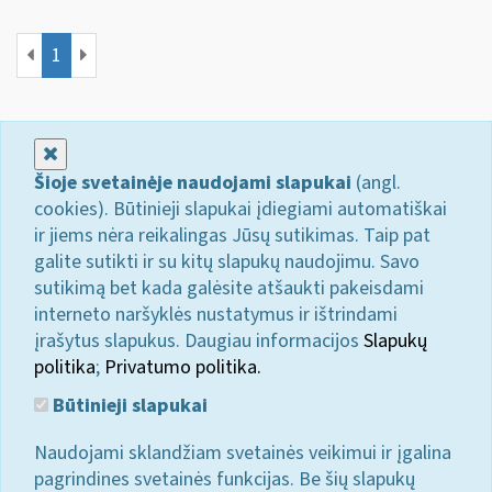
1
Uždaryti
Šioje svetainėje naudojami slapukai
(angl.
cookies). Būtinieji slapukai įdiegiami automatiškai
ir jiems nėra reikalingas Jūsų sutikimas. Taip pat
galite sutikti ir su kitų slapukų naudojimu. Savo
sutikimą bet kada galėsite atšaukti pakeisdami
interneto naršyklės nustatymus ir ištrindami
įrašytus slapukus. Daugiau informacijos
Slapukų
politika
;
Privatumo politika.
Būtinieji slapukai
Naudojami sklandžiam svetainės veikimui ir įgalina
pagrindines svetainės funkcijas. Be šių slapukų