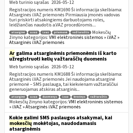
Web turinio sąrašas
2026-05-12
Registracijos numeris KM1690 Ši informacija skelbiama:
Atsarginės i.VAZ priemonės Pirmiausia įmonės vadovas
turi priskirti atsakingiems darbuotojams roles,
leidžiančias naudotis a.VAZ procedūromis....
Mokesčių
atsarginė
a.vaz
i.vaz
priemonė
važtaraštis
žinyno kategorijos:
VMI elektroninės sistemos » i.VAZ »
Atsarginės i.VAZ priemonės
Ar
galima atsarginėmis priemonėmis iš karto
užregistruoti kelių važtaraščių duomenis
Web turinio sąrašas
2026-05-12
Registracijos numeris KM1688 Ši informacija skelbiama:
Atsarginės i.VAZ priemonės Jei naudojama atsarginė
priemonė – SMS paslauga, tai kiekvienam važtaraščiui
generuojamas atskiras atsarginis...
atsarginė
a.vaz
duomenys
i.vaz
krovinys
važtaraštis
Mokesčių žinyno kategorijos:
VMI elektroninės sistemos
» i.VAZ » Atsarginės i.VAZ priemonės
Kokie galimi SMS paslaugos atsakymai, kai
mokesčių
mokėtojas, naudodamasis
atsarginėmis