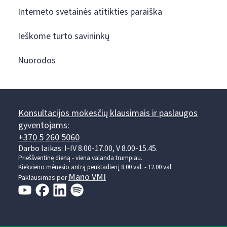
Interneto svetainės atitikties paraiška
Ieškome turto savininkų
Nuorodos
Konsultacijos mokesčių klausimais ir paslaugos
gyventojams:
+370 5 260 5060
Darbo laikas: I-IV 8.00-17.00, V 8.00-15.45.
Prieššventinę dieną - viena valanda trumpiau.
Kiekvieno mėnesio antrą penktadienį 8.00 val. - 12.00 val.
Mano VMI
Paklausimas per