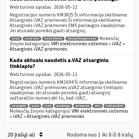
Web turinio sąrašas
2026-05-12
Registracijos numeris KM3825 Ši informacija skelbiama:
Atsarginės i.VAZ priemonės Ši informacija skelbiama:
Atsarginės i.VAZ priemonės SMS paslaugos naudojimas
Jei atsirado poreikis gauti atsarginį...
Mokesčių
a.vaz
a.vaz sms
a.vaz žinutė
sms paslauga a.vaz
žinyno kategorijos:
VMI elektroninės sistemos » i.VAZ »
Atsarginės i.VAZ priemonės
Kada aktualu naudotis a.VAZ atsarginiu
tinklapiu?
Web turinio sąrašas
2026-05-12
Registracijos numeris KM1694 Ši informacija skelbiama:
Atsarginės i.VAZ priemonės a.VAZ atsarginio tinklapio
naudojimas Jei atsirado poreikis gauti atsarginį
važtaraščio numerį dėl to, kad: i.VAZ...
atsarginė
a.vaz
i.vaz
paslauga
priemonė
sms
važtaraštis
Mokesčių žinyno kategorijos:
VMI elektroninės sistemos
» i.VAZ » Atsarginės i.VAZ priemonės
20 Įrašų(-ai)
Rodoma nuo 1 iki 8 iš 8 irašų.