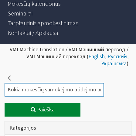
Mokesčių kalendorius
Seminarai
Tarptautinis apmokestinimas
Kontaktai / Apklausa
VMI Machine translation / VMI Машинный перевод /
VMI Машинний переклад (
English
,
Русский
,
Українська
)
Paieška
Kategorijos