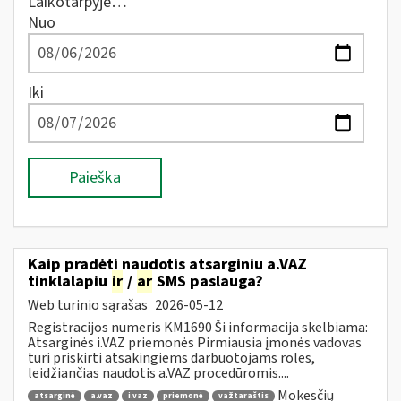
Laikotarpyje…
Nuo
Iki
Paieška
Kaip pradėti naudotis atsarginiu a.VAZ
tinklalapiu
ir
/
ar
SMS paslauga?
Web turinio sąrašas
2026-05-12
Registracijos numeris KM1690 Ši informacija skelbiama:
Atsarginės i.VAZ priemonės Pirmiausia įmonės vadovas
turi priskirti atsakingiems darbuotojams roles,
leidžiančias naudotis a.VAZ procedūromis....
Mokesčių
atsarginė
a.vaz
i.vaz
priemonė
važtaraštis