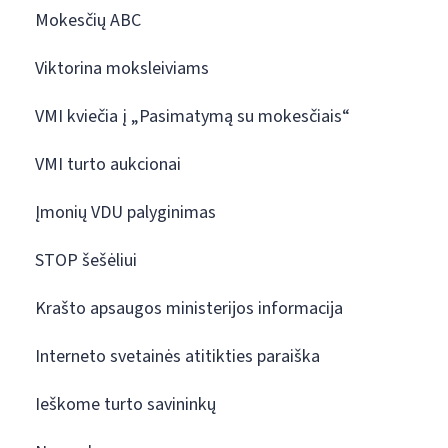
Mokesčių ABC
Viktorina moksleiviams
VMI kviečia į „Pasimatymą su mokesčiais“
VMI turto aukcionai
Įmonių VDU palyginimas
STOP šešėliui
Krašto apsaugos ministerijos informacija
Interneto svetainės atitikties paraiška
Ieškome turto savininkų