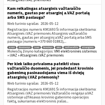
Atsarginės i.VAZ priemonės
Kam reikalingas atsarginis važtaraščio
numeris, gautas per atsarginį a.VAZ portalą
arba SMS paslauga?
Web turinio sąrašas
2026-05-12
Registracijos numeris KM1693 Ši informacija skelbiama:
Atsarginės i.VAZ priemonės Atsarginis važtaraščio
numeris, gautas per atsarginį a.VAZ portalą arba SMS
paslauga (numeriu +370 660 01882),...
a.vaz
duomenys
i.vaz
krovinys
sms
važtaraštis
atsarginis
Mokesčių žinyno kategorijos:
VMI elektroninės sistemos
» i.VAZ » Atsarginės i.VAZ priemonės
Per kiek laiko privaloma pateikti visus
važtaraščio duomenis, jei pradedant krovinio
gabenimą pasinaudojama viena iš dviejų
atsarginių i.VAZ priemonių?
Web turinio sąrašas
2026-05-12
Registracijos numeris KM1691 Ši informacija skelbiama:
Atsarginės i.VAZ priemonės Važtaraščio rengėjui a.VAZ
sistemoje užfiksavus krovinio gabenimo operacijos
faktą, sukuriamas elektroninis įrašas...