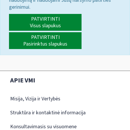
naudojimą ir naudojami Jūsų naršymo patirties
gerinimui.
PATVIRTINTI
Visus slapukus
PATVIRTINTI
Pasirinktus slapukus
APIE VMI
Misija, Vizija ir Vertybės
Struktūra ir kontaktinė informacija
Konsultavimasis su visuomene