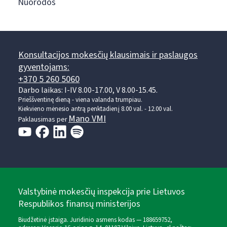
Nuorodos
Konsultacijos mokesčių klausimais ir paslaugos
gyventojams:
+370 5 260 5060
Darbo laikas: I-IV 8.00-17.00, V 8.00-15.45.
Prieššventinę dieną - viena valanda trumpiau.
Kiekvieno mėnesio antrą penktadienį 8.00 val. - 12.00 val.
Mano VMI
Paklausimas per
Valstybinė mokesčių inspekcija prie Lietuvos
Respublikos finansų ministerijos
Biudžetinė įstaiga. Juridinio asmens kodas — 188659752,