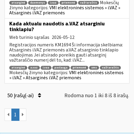
Mokesčių
atsarginė
duomenys
i.vaz
priemonė
važtaraštis
žinyno kategorijos:
VMI elektroninės sistemos » i.VAZ »
Atsarginės i.VAZ priemonės
Kada aktualu naudotis a.VAZ atsarginiu
tinklapiu?
Web turinio sąrašas
2026-05-12
Registracijos numeris KM1694 Ši informacija skelbiama:
Atsarginės i.VAZ priemonės a.VAZ atsarginio tinklapio
naudojimas Jei atsirado poreikis gauti atsarginį
važtaraščio numerį dėl to, kad: i.VAZ...
atsarginė
a.vaz
i.vaz
paslauga
priemonė
sms
važtaraštis
Mokesčių žinyno kategorijos:
VMI elektroninės sistemos
» i.VAZ » Atsarginės i.VAZ priemonės
50 Įrašų(-ai)
Rodoma nuo 1 iki 8 iš 8 irašų.
1