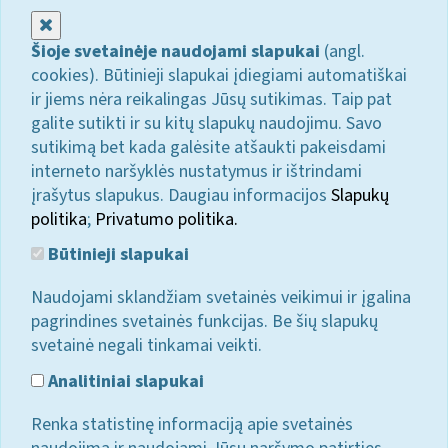
Uždaryti
Šioje svetainėje naudojami slapukai
(angl.
cookies). Būtinieji slapukai įdiegiami automatiškai
ir jiems nėra reikalingas Jūsų sutikimas. Taip pat
galite sutikti ir su kitų slapukų naudojimu. Savo
sutikimą bet kada galėsite atšaukti pakeisdami
interneto naršyklės nustatymus ir ištrindami
įrašytus slapukus. Daugiau informacijos
Slapukų
politika
;
Privatumo politika.
Būtinieji slapukai
Naudojami sklandžiam svetainės veikimui ir įgalina
pagrindines svetainės funkcijas. Be šių slapukų
svetainė negali tinkamai veikti.
Analitiniai slapukai
Renka statistinę informaciją apie svetainės