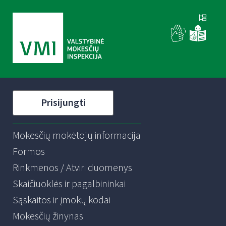
Prisijungti
Mokesčių mokėtojų informacija
Formos
Rinkmenos / Atviri duomenys
Skaičiuoklės ir pagalbininkai
Sąskaitos ir įmokų kodai
Mokesčių žinynas