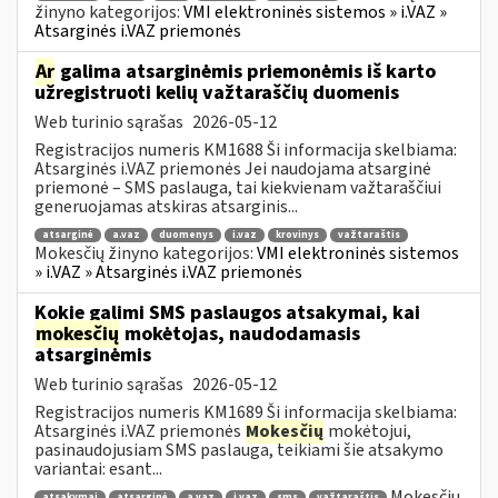
žinyno kategorijos:
VMI elektroninės sistemos » i.VAZ »
Atsarginės i.VAZ priemonės
Ar
galima atsarginėmis priemonėmis iš karto
užregistruoti kelių važtaraščių duomenis
Web turinio sąrašas
2026-05-12
Registracijos numeris KM1688 Ši informacija skelbiama:
Atsarginės i.VAZ priemonės Jei naudojama atsarginė
priemonė – SMS paslauga, tai kiekvienam važtaraščiui
generuojamas atskiras atsarginis...
atsarginė
a.vaz
duomenys
i.vaz
krovinys
važtaraštis
Mokesčių žinyno kategorijos:
VMI elektroninės sistemos
» i.VAZ » Atsarginės i.VAZ priemonės
Kokie galimi SMS paslaugos atsakymai, kai
mokesčių
mokėtojas, naudodamasis
atsarginėmis
Web turinio sąrašas
2026-05-12
Registracijos numeris KM1689 Ši informacija skelbiama:
Atsarginės i.VAZ priemonės
Mokesčių
mokėtojui,
pasinaudojusiam SMS paslauga, teikiami šie atsakymo
variantai: esant...
Mokesčių
atsakymai
atsarginė
a.vaz
i.vaz
sms
važtaraštis