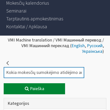
Mokesčių kalendorius
Seminarai
Tarptautinis apmokestinimas
Kontaktai / Apklausa
VMI Machine translation / VMI Машинный перевод /
VMI Машинний переклад (
English
,
Русский
,
Українська
)
Paieška
Kategorijos