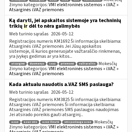
žinyno kategorijos:
VMI elektroninės sistemos » i.VAZ »
Atsarginės i.VAZ priemonės
Ką daryti, jei apskaitos sistemoje yra techninių
trikių
ir
dėl to nėra galimybės
Web turinio sąrašas
2026-05-12
Registracijos numeris KM1692 Ši informacija skelbiama:
Atsarginės i.VAZ priemonės Jei Jūsų apskaitos
sistemoje, iš kurios generuojate važtaraščio rinkmenas,
yra įvykęs gedimas ar yra kitos...
Mokesčių
atsarginė
duomenys
i.vaz
priemonė
važtaraštis
žinyno kategorijos:
VMI elektroninės sistemos » i.VAZ »
Atsarginės i.VAZ priemonės
Kada aktualu naudotis a.VAZ SMS paslauga?
Web turinio sąrašas
2026-05-12
Registracijos numeris KM3825 Ši informacija skelbiama:
Atsarginės i.VAZ priemonės Ši informacija skelbiama:
Atsarginės i.VAZ priemonės SMS paslaugos naudojimas
Jei atsirado poreikis gauti atsarginį...
Mokesčių
a.vaz
a.vaz sms
a.vaz žinutė
sms paslauga a.vaz
žinyno kategorijos:
VMI elektroninės sistemos » i.VAZ »